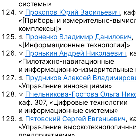
системы»
Прокопов Юрий Васильевич
, каф
«
[Приборы
и измерительно-вычис
комплексы]
»
Проненко Владимир Данилович
,
«
[Информационные технологии]
»
Пронькин Андрей Николаевич
, к
«Пилотажно-навигационные
и информационно-измерительные
Прудников Алексей Владимиров
«Управление инновациями»
Пчельникова-Гротова Ольга Ник
каф. 307, «Цифровые технологии
и информационные системы»
Пятовский Сергей Евгеньевич
, к
«Управление высокотехнологичны
предприятиями»