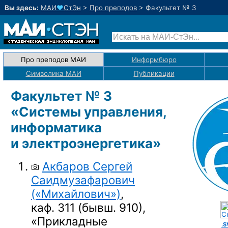
Вы здесь:
МАИ
♥
СтЭн
>
Про преподов
>
Факультет № 3
Про преподов МАИ
Информбюро
Символика МАИ
Публикации
Факультет № 3
«Системы управления,
информатика
и электроэнергетика»
Акбаров Сергей
Саидмузафарович
(«Михайлович»)
,
каф. 311 (бывш. 910),
«Прикладные
.S