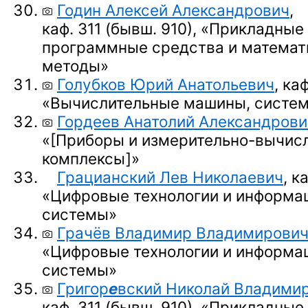
Годин Алексей Александрович
,
каф. 311 (бывш. 910),
«Прикладные
программные средства и математ
методы»
Голубков Юрий Анатольевич
, ка
«Вычислительные машины, систем
Гордеев Анатолий Александрови
«
[Приборы
и измерительно-вычис
комплексы]
»
Грацианский Лев Николаевич
, к
«Цифровые технологии и информа
системы»
Грачёв Владимир Владимирови
«Цифровые технологии и информа
системы»
Григор
е
вский Николай Владими
каф. 311 (бывш. 910),
«Прикладные