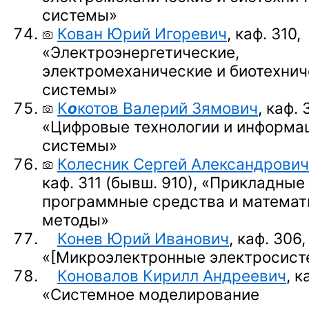
системы»
Кован Юрий Игоревич
, каф. 310,
«Электроэнергетические,
электромеханические и биотехнич
системы»
К
о
котов Валерий Зямович
, каф. 
«Цифровые технологии и информа
системы»
Колесник Сергей Александрович
каф. 311 (бывш. 910),
«Прикладные
программные средства и математ
методы»
Конев Юрий Иванович
, каф. 306,
«
[Микроэлектронные электросист
Коновалов Кирилл Андреевич
, к
«Системное моделирование