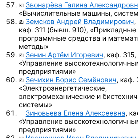
Звонарёва Галина Александров
«Вычислительные машины, систем
Земсков Андрей Владимирович
,
каф. 311 (бывш. 910),
«Прикладные
программные средства и математ
методы»
Зенин Артём Игоревич
, каф. 315,
«Управление высокотехнологичны
предприятиями»
Зечихин Борис Семёнович
, каф. 
«Электроэнергетические,
электромеханические и биотехнич
системы»
Зиновьева Елена Алексеевна
, ка
«Управление высокотехнологичны
предприятиями»
Ивашенцев Иван Владимирович