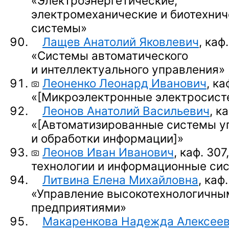
«Электроэнергетические,
электромеханические и биотехнич
системы»
Лащев Анатолий Яковлевич
, каф.
«Системы автоматического
и интеллектуального управления»
Леоненко Леонард Иванович
, ка
«
[Микроэлектронные электросист
Леонов Анатолий Васильевич
, к
«
[Автоматизированные системы у
и обработки информации]
»
Леонов Иван Иванович
, каф. 30
технологии и информационные си
Литвина Елена Михайловна
, каф.
«Управление высокотехнологичны
предприятиями»
Макаренкова Надежда Алексее