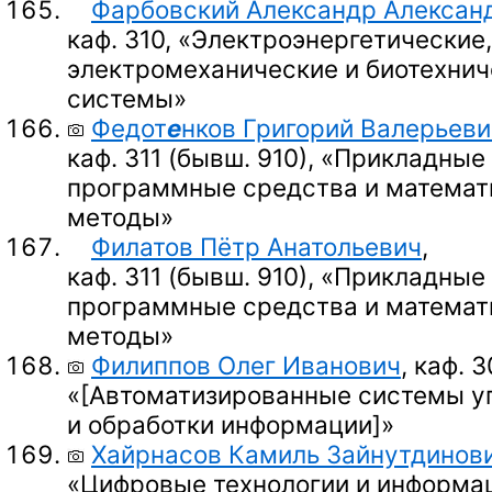
Фарбовский Александр Алексан
каф. 310, «Электроэнергетические,
электромеханические и биотехнич
системы»
Федот
е
нков Григорий Валерьеви
каф. 311 (бывш. 910),
«Прикладные
программные средства и математ
методы»
Филатов Пётр Анатольевич
,
каф. 311 (бывш. 910),
«Прикладные
программные средства и математ
методы»
Филиппов Олег Иванович
, каф. 3
«
[Автоматизированные системы у
и обработки информации]
»
Хайрнасов Камиль Зайнутдинов
«Цифровые технологии и информа