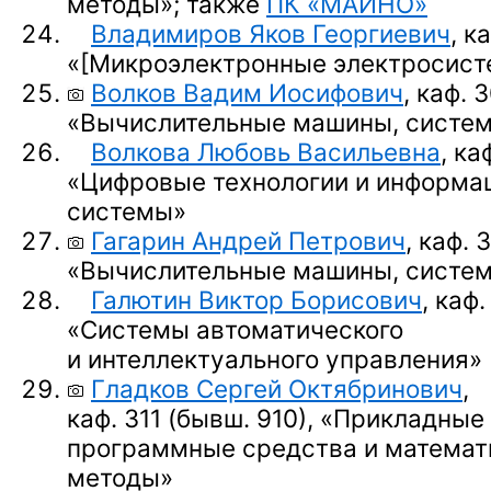
методы»;
также
ПК «МАИНО»
Владимиров Яков Георгиевич
, к
«
[Микроэлектронные электросист
Волков Вадим Иосифович
, каф. 
«Вычислительные машины, систем
Волкова Любовь Васильевна
, ка
«Цифровые технологии и информа
системы»
Гагарин Андрей Петрович
, каф. 
«Вычислительные машины, систем
Галютин Виктор Борисович
, каф.
«Системы автоматического
и интеллектуального управления»
Гладков Сергей Октябринович
,
каф. 311 (бывш. 910),
«Прикладные
программные средства и математ
методы»