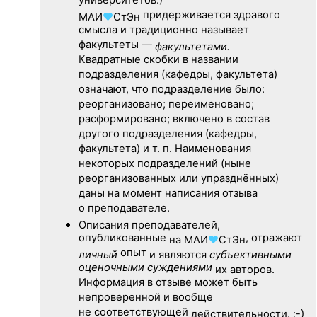
университетов.)
придерживается здравого
МАИ
♥
СтЭн
смысла и традиционно называет
факультеты —
факультетами.
Квадратные скобки в названии
подразделения (кафедры, факультета)
означают, что подразделение было:
реорганизовано; переименовано;
расформировано; включено в состав
другого подразделения (кафедры,
факультета) и т. п. Наименования
некоторых подразделений (ныне
реорганизованных или упразднённых)
даны на момент написания отзыва
о преподавателе.
Описания преподавателей,
опубликованные
, отражают
на
МАИ
♥
СтЭн
опыт
личный
и являются
субъективными
оценочными суждениями
их авторов.
Информация в отзыве может быть
непроверенной и вообще
не соответствующей
действительности. ;-)