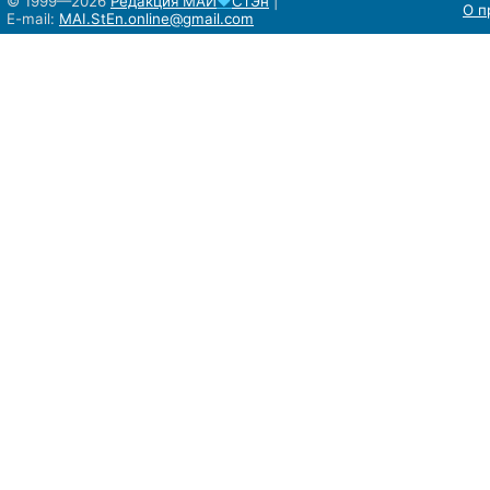
© 1999—2026
Редакция
МАИ
♥
СтЭн
|
О п
E-mail:
MAI.StEn.online@gmail.com