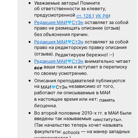
Уважаемые авторы! Помните
об ответственности за клевету,
предусмотренной
ст. 128.1
УК РФ
!
Редакция
МАИ
♥
СтЭн
оставляет за собой
право не размещать описание (отзыв)
без объяснения причин.
Редакция
МАИ
♥
СтЭн
оставляет за собой
право на редакторскую правку описания
(отзыва).
Редактируем бережно! :-)
Редакция
МАИ
♥
СтЭн
внимательно читает
ваши письма и вступает в переписку
все
по своему усмотрению.
Описания преподавателей публикуются
на
независимо от того,
МАИ
♥
СтЭн
работают ли описываемые в МАИ
в настоящее время или нет:
память
бесценна.
Во второй половине
2010-х гг.
в МАИ были
введены так называемые
«институты».
(Так начальство теперь хочет называть
факультеты:
— на манер западных
schools