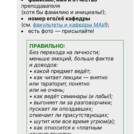
преподавателя
(хотя бы фамилию и инициалы!);
номер его/её кафедры
(см.
факультеты и кафедры МАИ
);
есть фото — присылайте!
ПРАВИЛЬНО:
Без перехода на личности;
меньше эмоций, больше фактов
и доводов:
• какой предмет ведёт;
• как читает лекции — внятно
или тараторит, понятно
или не очень;
• как ведёт семинары (и лабы!);
• выгоняет ли за разговорчики;
пускает ли опоздавших;
отмечает ли присутствующих;
• шутит или все время угрюм(а);
• как относится к «платным
консультациям»
…