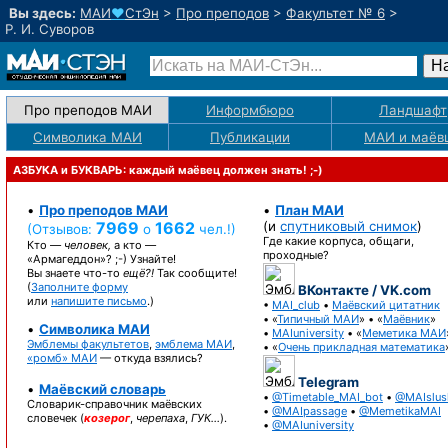
Вы здесь:
МАИ
♥
СтЭн
>
Про преподов
>
Факультет № 6
>
Р. И. Суворов
Про преподов МАИ
Информбюро
Ландшафт
Символика МАИ
Публикации
МАИ
и маёв
АЗБУКА и БУКВАРЬ: каждый маёвец должен знать! ;-)
•
Про преподов МАИ
•
План МАИ
7969
1662
(и
спутниковый снимок
)
(Отзывов:
о
чел.!)
Где какие корпуса, общаги,
Кто —
человек,
а кто —
проходные?
«Армагеддон»? ;-)
Узнайте!
Вы знаете
что-то
ещё?!
Так сообщите!
(
Заполните форму
ВКонтакте / VK.com
или
напишите письмо
.)
•
MAI_club
•
Маёвский цитатник
• «
Типичный МАИ
» • «
Маёвник
»
•
Символика МАИ
•
MAIuniversity
• «
Меметика МАИ
Эмблемы факультетов
,
эмблема МАИ
,
• «
Очень прикладная математика
«ромб» МАИ
— откуда взялись?
Telegram
•
Маёвский словарь
•
@Timetable_MAI_bot
•
@MAIslus
Словарик-справочник
маёвских
•
@MAIpassage
•
@MemetikaMAI
словечек (
козерог
,
черепаха
,
ГУК…
).
•
@MAIuniversity