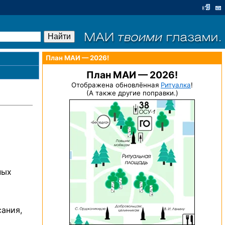
План МАИ — 2026!
План МАИ — 2026!
Отображена обновлённая
Ритуалка
!
(А также другие поправки.)
ных
ания,