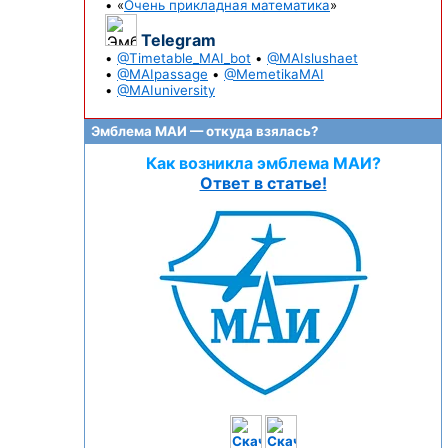
• «
Очень прикладная математика
»
Telegram
•
@Timetable_MAI_bot
•
@MAIslushaet
•
@MAIpassage
•
@MemetikaMAI
•
@MAIuniversity
Эмблема МАИ — откуда взялась?
Как возникла эмблема МАИ?
Ответ в статье!