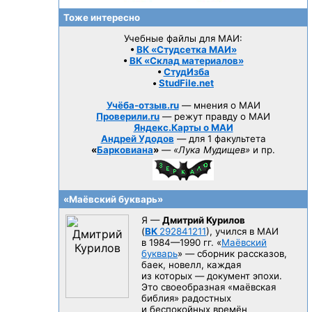
Тоже интересно
Учебные файлы для МАИ:
•
ВК «Студсетка МАИ»
•
ВК «Склад материалов»
•
СтудИзба
•
StudFile.net
Учёба-отзыв.ru
— мнения о МАИ
Проверили.ru
— режут правду о МАИ
Яндекс.Карты о МАИ
Андрей Удодов
— для 1 факультета
«
Барковиана
»
—
«Лука Мудищев»
и пр.
«Маёвский букварь»
Я —
Дмитрий Курилов
(
ВК
292841211
), учился в МАИ
в 1984—1990 гг.
«
Маёвский
букварь
» — сборник рассказов,
баек, новелл, каждая
из которых — документ эпохи.
Это своеобразная «маёвская
библия» радостных
и беспокойных времён