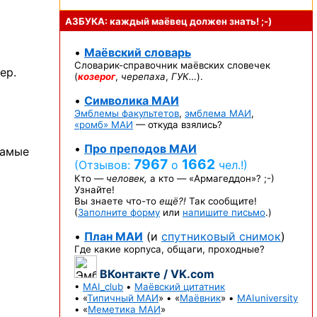
АЗБУКА: каждый маёвец должен
знать! ;-)
•
Маёвский словарь
Словарик-справочник
маёвских словечек
ер.
(
козерог
,
черепаха
,
ГУК…
).
•
Символика МАИ
Эмблемы факультетов
,
эмблема МАИ
,
«ромб» МАИ
— откуда взялись?
•
Про преподов МАИ
самые
7967
1662
(Отзывов:
о
чел.!)
Кто —
человек,
а кто —
«Армагеддон»? ;-)
Узнайте!
Вы знаете
что-то
ещё?!
Так сообщите!
(
Заполните форму
или
напишите письмо
.)
•
План МАИ
(и
спутниковый снимок
)
Где какие корпуса, общаги, проходные?
ВКонтакте / VK.com
•
MAI_club
•
Маёвский цитатник
• «
Типичный МАИ
» • «
Маёвник
» •
MAIuniversity
• «
Меметика МАИ
»