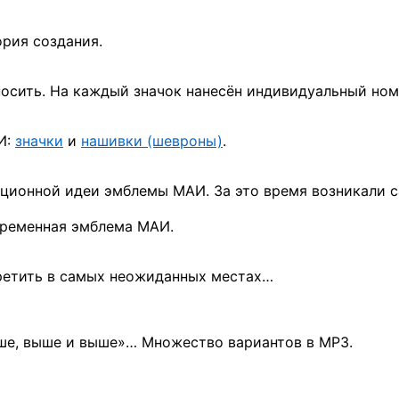
ория
создания.
осить. На каждый значок нанесён индивидуальный ном
И:
значки
и
нашивки (шевроны)
.
ционной идеи эмблемы МАИ.
За это
время возникали 
временная эмблема МАИ.
ретить
в самых
неожиданных местах…
ыше, выше
и выше»…
Множество вариантов
в MP3.