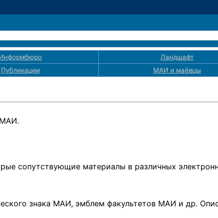
Информбюро
Ландшафт
Публикации
МАИ
и маёвцы
 МАИ.
рые сопутствующие материалы
в различных
электрон
ского знака МАИ, эмблем факультетов МАИ и др. Опис