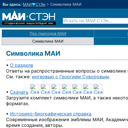
Вы здесь:
МАИ
♥
СтЭн
>
Символика МАИ
Про преподов МАИ
Символика МАИ
Символика МАИ
•
О разделе
Ответы на распространенные вопросы
о символике
См. также:
интервью с Георгием Суворовым
.
•
Скачать
Загрузите комплект символики МАИ,
а также
некото
форматах.
•
Историко-биографическая справка
Современные изображения эмблемы МАИ, Академиче
время создания, авторы.