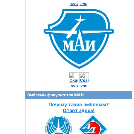
.SVG
.PNG
.SVG
.PNG
Эмблемы факультетов МАИ
Почему такие эмблемы?
Ответ здесь!