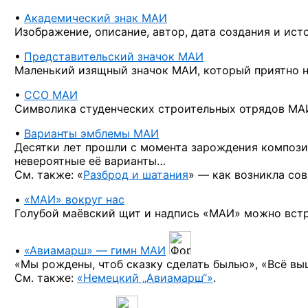
•
Академический знак МАИ
Изображение, описание, автор, дата создания
и ист
•
Представительский значок МАИ
Маленький изящный значок МАИ, который приятно н
•
ССО МАИ
Символика студенческих строительных отрядов МА
•
Варианты эмблемы МАИ
Десятки лет прошли
с момента
зарождения компози
невероятные
её варианты…
См. также:
«
Разброд и шатания
» —
как возникла со
•
«МАИ» вокруг нас
Голубой маёвский щит
и надпись
«МАИ» можно вст
•
«Авиамарш» —
гимн МАИ
«Мы рождены, чтоб сказку сделать былью», «Всё в
См. также:
«Немецкий „Авиамарш“»
.