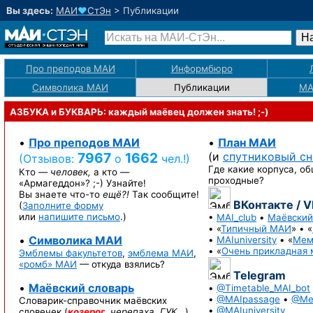
Вы здесь:
МАИ
♥
СтЭн
>
Публикации
Про преподов МАИ
Информбюро
Символика МАИ
Публикации
М
АЗБУКА и БУКВАРЬ: каждый маёвец должен знать! ;-)
•
Про преподов МАИ
•
План МАИ
7967
1662
(и
спутниковый с
(Отзывов:
о
чел.!)
Где какие корпуса, об
Кто —
человек,
а кто —
проходные?
«Армагеддон»? ;-)
Узнайте!
Вы знаете
что-то
ещё?!
Так сообщите!
ВКонтакте / 
(
Заполните форму
или
напишите письмо
.)
•
MAI_club
•
Маёвский
• «
Типичный МАИ
» • «
•
Символика МАИ
•
MAIuniversity
• «
Мем
• «
Очень прикладная 
Эмблемы факультетов
,
эмблема МАИ
,
«ромб» МАИ
— откуда взялись?
Telegram
•
Маёвский словарь
•
@Timetable_MAI_bot
•
@MAIpassage
•
@Me
Словарик-справочник
маёвских
•
@MAIuniversity
словечек (
козерог
,
черепаха
,
ГУК…
).