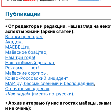
Публикации
• От редактора
и редакции.
Наш взгляд
на нек
аспекты жизни (архив статей):
Взятки преподам
,
Академ
,
МАЁВЕЦ.ru
,
Маёвское браЦтво
,
Нам три года!
Наш любимый деканат
,
Рекламе — нет!
Маёвские сортиры
,
Койво-Россовский инцидент
,
МАИ.ру, бессмысленный и беспощадный
,
О почтовых адресах
,
«Как нада!»
(писать
по-русски)
.
• Архив интервью
(у нас
в гостях
маёвцы, знам
и не очень):