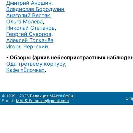
Дмитрий Аношин
,
Владислав Бородулин
,
Анатолий Вестяк
,
Ольга Молева
,
Николай Степанов
,
Георгий Суворов
,
Алексей Толкачёв
,
Игорь Чер-ский
.
• Обзоры (архив небеспристрастных наблюден
Ода третьему корпусу
,
Кафе «Ёлочка»
.
© 1999—2026
Редакция
МАИ
♥
СтЭн
|
О п
E-mail:
MAI.StEn.online@gmail.com