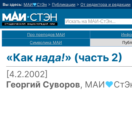
Вы здесь:
МАИ
♥
СтЭн
>
Публикации
>
От редактора и редакции
Про преподов МАИ
Инфо
Символика МАИ
Публ
«Как
нада!
» (часть 2)
[4.2.2002]
Георгий Суворов
,
МАИ
♥
СтЭ