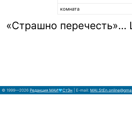
комната
«Страшно перечесть»… 
© 1999—2026
Редакция
МАИ
♥
СтЭн
|
E-mail:
MAI.StEn.online@gma