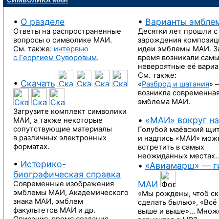
СИМВОЛИКА МАИ
•
О разделе
•
Варианты эмбле
Ответы на распространенные
Десятки лет прошли
с
вопросы
о символике МАИ.
зарождения композиц
См. также:
интервью
идеи эмблемы МАИ.
З
с Георгием Суворовым
.
время возникали сам
невероятные
её вари
См. также:
•
Скачать
«
Разброд и шатания
» 
возникла современна
эмблема МАИ.
Загрузите комплект символики
•
«МАИ» вокруг на
МАИ,
а также
некоторые
сопутствующие материалы
Голубой маёвский щи
в различных
электронных
и надпись
«МАИ» мож
форматах.
встретить
в самых
неожиданных местах
•
Историко-
•
«Авиамарш» —
г
биографическая справка
МАИ
Современные изображения
эмблемы МАИ, Академического
«Мы рождены, чтоб ск
знака МАИ, эмблем
сделать былью», «Всё
факультетов МАИ и др.
выше
и выше»…
Множ