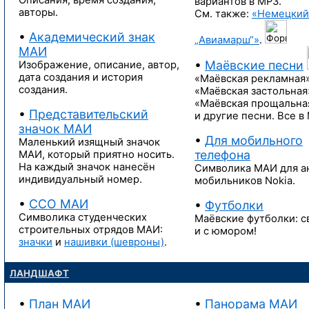
Описания, время создания,
вариантов
в MP3.
авторы.
См. также:
«Немецкий
•
Академический знак
„Авиамарш“»
.
МАИ
•
Маёвские песни
Изображение, описание, автор,
дата создания
и история
«Маёвская рекламная»
создания.
«Маёвская застольная
«Маёвская прощальна
•
Представительский
и другие песни.
Все в
значок МАИ
•
Для мобильного
Маленький изящный значок
телефона
МАИ, который приятно носить.
На каждый значок нанесён
Символика МАИ для а
индивидуальный номер.
мобильников Nokia.
•
ССО МАИ
•
Футболки
Символика студенческих
Маёвские футболки: 
строительных отрядов МАИ:
и с юмором!
значки
и
нашивки (шевроны)
.
ЛАНДШАФТ
•
План МАИ
•
Панорама МАИ