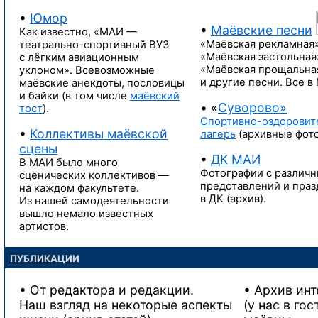
•
Юмор
•
Маёвские песни
Как известно,
«МАИ —
«Маёвская рекламная»
театрально-спортивный ВУЗ
«Маёвская застольная
с лёгким
авиационным
«Маёвская прощальна
уклоном». Всевозможные
и другие песни.
Все в
маёвские анекдоты, пословицы
и байки (в том числе
маёвский
• «
Суворово
»
тост
).
Спортивно-оздоровит
•
Коллективы маёвской
лагерь
(архивные фото
сцены
•
ДК МАИ
В МАИ было много
Фотографии с различ
сценических коллективов —
представлений и праз
на каждом факультете.
в ДК (архив).
Из нашей самодеятельности
вышло немало известных
артистов.
ПУБЛИКАЦИИ
• От редактора
и редакции.
• Архив ин
Наш взгляд
на некоторые
аспекты
(у нас
в гос