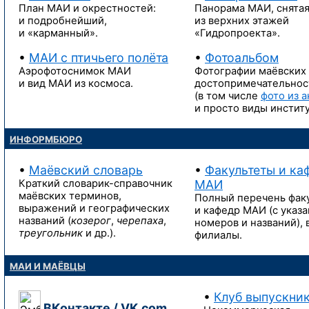
План МАИ
и окрестностей:
Панорама МАИ, снята
и подробнейший,
из верхних
этажей
и «карманный».
«Гидропроекта».
•
МАИ
с птичьего
полёта
•
Фотоальбом
Аэрофотоснимок МАИ
Фотографии маёвских
и вид МАИ из космоса.
достопримечательнос
(в том числе
фото из а
и просто
виды институ
ИНФОРМБЮРО
•
Маёвский словарь
•
Факультеты и ка
Краткий
словарик-справочник
МАИ
маёвских терминов,
Полный перечень фак
выражений и географических
и кафедр МАИ (с указ
названий (
козерог
,
черепаха
,
номеров и названий),
треугольник
и др.).
филиалы.
МАИ И МАЁВЦЫ
•
Клуб выпускни
ВКонтакте / VK.com