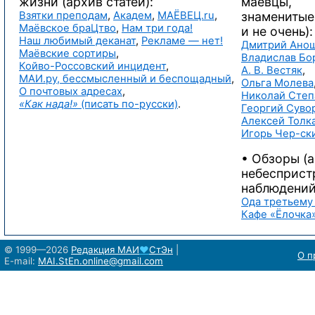
жизни (архив статей):
маёвцы,
Взятки преподам
,
Академ
,
МАЁВЕЦ.ru
,
знаменитые
Маёвское браЦтво
,
Нам три года!
и не очень):
Наш любимый деканат
,
Рекламе — нет!
Дмитрий Ано
Маёвские сортиры
,
Владислав Бо
Койво-Россовский инцидент
,
А. В. Вестяк
,
МАИ.ру, бессмысленный и беспощадный
,
Ольга Молева
О почтовых адресах
,
Николай Степ
«Как нада!»
(писать
по-русски)
.
Георгий Суво
Алексей Толк
Игорь Чер-ск
• Обзоры (
небесприст
наблюдений
Ода третьему
Кафе «Ёлочка
© 1999—2026
Редакция
МАИ
♥
СтЭн
|
О п
E-mail:
MAI.StEn.online@gmail.com