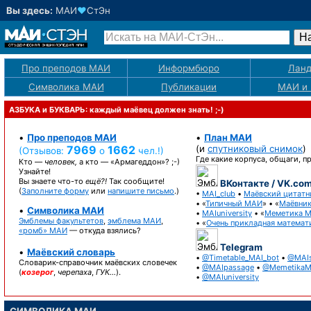
Вы здесь:
МАИ
♥
СтЭн
Про преподов МАИ
Информбюро
Лан
Символика МАИ
Публикации
МАИ
и
АЗБУКА и БУКВАРЬ: каждый маёвец должен знать! ;-)
•
Про преподов МАИ
•
План МАИ
7969
1662
(и
спутниковый снимок
)
(Отзывов:
о
чел.!)
Где какие корпуса, общаги, 
Кто —
человек,
а кто —
«Армагеддон»? ;-)
Узнайте!
Вы знаете
что-то
ещё?!
Так сообщите!
ВКонтакте / VK.co
(
Заполните форму
или
напишите письмо
.)
•
MAI_club
•
Маёвский цитатн
• «
Типичный МАИ
» • «
Маёвни
•
Символика МАИ
•
MAIuniversity
• «
Меметика 
Эмблемы факультетов
,
эмблема МАИ
,
• «
Очень прикладная математ
«ромб» МАИ
— откуда взялись?
Telegram
•
Маёвский словарь
•
@Timetable_MAI_bot
•
@MAIs
Словарик-справочник
маёвских словечек
•
@MAIpassage
•
@MemetikaM
(
козерог
,
черепаха
,
ГУК…
).
•
@MAIuniversity