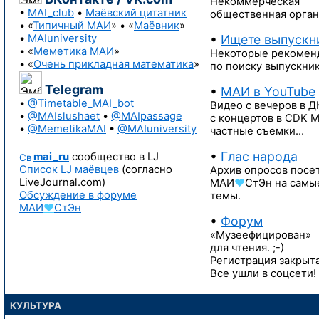
Некоммерческая
•
MAI_club
•
Маёвский цитатник
общественная орган
• «
Типичный МАИ
» • «
Маёвник
»
•
MAIuniversity
•
Ищете выпускн
• «
Меметика МАИ
»
Некоторые рекомен
• «
Очень прикладная математика
»
по поиску
выпускник
Telegram
•
МАИ в YouTube
•
@Timetable_MAI_bot
Видео с вечеров в Д
•
@MAIslushaet
•
@MAIpassage
с концертов в CDK 
•
@MemetikaMAI
•
@MAIuniversity
частные съемки…
•
Глас народа
mai_ru
сообщество в LJ
Список LJ маёвцев
(согласно
Архив опросов посе
LiveJournal.com)
МАИ
♥
СтЭн
на самы
Обсуждение в форуме
темы.
МАИ
♥
СтЭн
•
Форум
«Музеефицирован»
для чтения. ;-)
Регистрация закрыта
Все ушли в соцсети!
КУЛЬТУРА