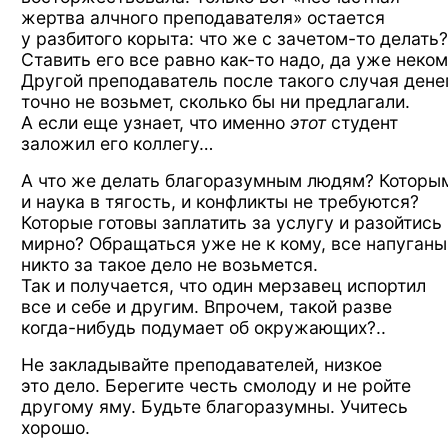
жертва алчного преподавателя» остается
у разбитого
корыта:
что же с зачетом-то
делать?
Ставить
его все равно
как-то
надо,
да уже неком
Другой преподаватель после такого случая дене
точно
не возьмет,
сколько бы
ни предлагали.
А если
еще узнает,
что именно
этот
студент
заложил
его коллегу…
А что же
делать благоразумным людям? Которы
и наука
в тягость,
и конфликты
не требуются?
Которые готовы заплатить
за услугу
и разойтись
мирно? Обращаться
уже не к кому,
все напуганы
никто
за такое
дело
не возьмется.
Так и получается,
что один
мерзавец испортил
все и себе
и другим.
Впрочем, такой разве
когда-нибудь
подумает
об окружающих?..
Не закладывайте
преподавателей, низкое
это дело.
Берегите честь смолоду
и не ройте
другому яму. Будьте благоразумны. Учитесь
хорошо.