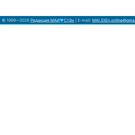
© 1999—2026
Редакция
МАИ
♥
СтЭн
|
E-mail:
MAI.StEn.online@gma