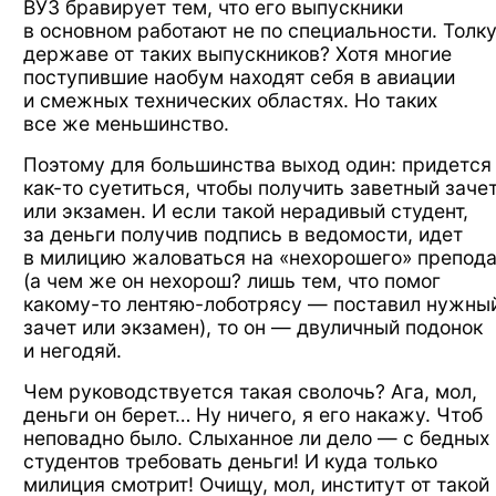
ВУЗ бравирует
тем,
что его выпускники
в основном
работают
не по специальности.
Толк
державе
от таких
выпускников? Хотя многие
поступившие наобум находят себя
в авиации
и смежных
технических областях.
Но таких
все же меньшинство.
Поэтому
для большинства
выход один: придется
как-то
суетиться, чтобы получить заветный заче
или экзамен.
И если
такой нерадивый студент,
за деньги
получив подпись
в ведомости,
идет
в милицию
жаловаться
на «нехорошего»
препод
(а чем же он нехорош?
лишь тем,
что помог
какому-то
лентяю-лоботрясу —
поставил нужны
зачет
или экзамен),
то он —
двуличный подонок
и негодяй.
Чем руководствуется такая сволочь?
Ага, мол,
деньги
он берет…
Ну ничего,
я его накажу.
Чтоб
неповадно было.
Слыханное ли
дело —
с бедных
студентов требовать деньги!
И куда
только
милиция смотрит! Очищу, мол, институт
от такой