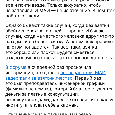
все и почти
везде. Только аккуратно, чтобы
не запалили.
И МАИ —
не исключение.
В нем то
работают люди.
Однако бывают такие случаи, когда
без взятки
обойтись сложно,
а с ней —
проще.
И бывают
случаи, когда
на честного
человека вдруг
что-то
находит,
и он берет
взятку.
А потом,
как правило,
на этом
попадается.
Так все-таки,
взятка —
это хорошо
или плохо?
Будете смеяться,
а однозначного
ответа
на этот
вопрос дать нельз
В форуме
в очередной
раз проскочила
информация,
что одного
преподавателя МАИ
задержали за взяточничество
. Первый раз
это был
преподаватель инженерной графики
(фамилию
не помню),
который брал
со студентов
деньги
за платные
консультации,
но, как утверждали,
далее
не относил
их в кассу
института,
а клал
себе
в карман.
Отношение
у нас
к таким
вещам резко