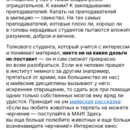
отрицательное.
К каким?
К закладыванию
преподавателей. Капать
на преподавателей
в милицию —
свинство.
На тех самых
преподавателей, которые
плохо ли,
хорошо ли
в головы
нерадивых студентов пытаются вложит
разумное, доброе
и вечное.
Толкового студента, который учится
с интересом
и понимает
материал,
никто
ни на какие
деньги
не поставит
—
он и сам сможет
прекрасно
во всем
разобраться.
Если же
человек пришел
в институт
немного
за другим
(например,
прятаться
от армии,
как большинство
из нас)
и маёвские
дисциплины вызывают
у него
искреннее отвращение,
то сдать
все при помощи
одних только собственных мозгов
ему вряд ли
удастся. Приходит
на ум
маёвская рассказка
:
«Если
вы любите
животных
и терпеть
не можете
черчение —
поступайте
в МАИ!
Здесь
вы еще больше
полюбите животных
и еще больш
возненавидите черчение!» Интересное кино: