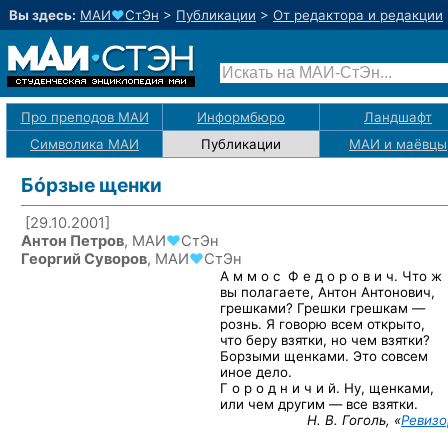
Вы здесь:
МАИ
♥
СтЭн
>
Публикации
>
От редактора и редакции
Про преподов МАИ
Информбюро
Ландшафт
Символика МАИ
Публикации
МАИ
и маёвцы
Бóрзые щенки
[29.10.2001]
Антон Петров
,
МАИ
♥
СтЭн
Георгий Суворов
,
МАИ
♥
СтЭн
А м м о с Ф е д о р о в и ч.
Что ж
вы полагаете,
Антон Антонович,
грешками? Грешки
грешкам —
рознь.
Я говорю
всем открыто,
что беру
взятки,
но чем
взятки?
Борзыми щенками. Это совсем
иное дело.
Г о р о д н и ч и й.
Ну, щенками,
или чем
другим —
все взятки.
Н. В. Гоголь, «
Ревизо