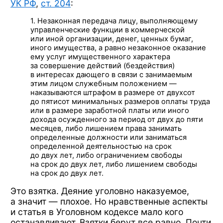
УК РФ
,
ст. 204
:
1. Незаконная передача лицу, выполняющему
управленческие функции
в коммерческой
или иной
организации, денег, ценных бумаг,
иного имущества,
а равно
незаконное оказание
ему услуг
имущественного характера
за совершение
действий (бездействия)
в интересах
дающего
в связи
с занимаемым
этим лицом служебным
положением —
наказываются штрафом
в размере
от двухсот
до пятисот
минимальных размеров оплаты труда
или в размере
заработной платы
или иного
дохода осужденного
за период
от двух
до пяти
месяцев, либо лишением права занимать
определенные должности
или заниматься
определенной деятельностью
на срок
до двух лет,
либо ограничением свободы
на срок
до двух лет,
либо лишением свободы
на срок
до двух лет.
Это взятка. Деяние уголовно наказуемое,
а значит —
плохое.
Но нравственные
аспекты
и статья
в Уголовном
кодексе мало кого
останавливают. Взятки берут
все равно.
Почти