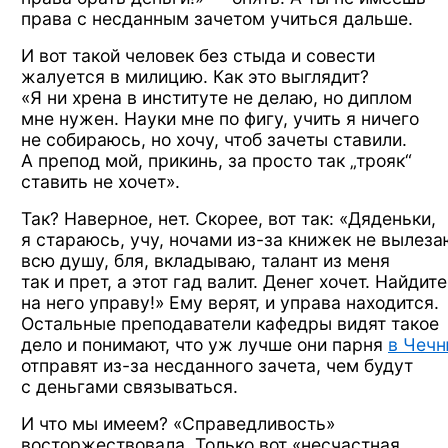
права
с несданным
зачетом учиться дальше.
И вот
такой человек
без стыда
и совести
жалуется
в милицию.
Как это выглядит?
«Я ни хрена
в институте
не делаю,
но диплом
мне нужен.
Науки
мне по фигу,
учить
я ничего
не собираюсь,
но хочу,
чтоб зачеты ставили.
А препод
мой, прикинь,
за просто так
„трояк“
ставить
не хочет».
Так? Наверное, нет. Скорее,
вот так:
«Дяденьки,
я стараюсь,
учу, ночами
из-за
книжек
не вылеза
всю душу,
бля, вкладываю, талант
из меня
так и прет,
а этот
гад валит. Денег хочет. Найдите
на него
управу!»
Ему верят,
и управа
находится.
Остальные преподаватели кафедры видят такое
дело
и понимают,
что уж лучше
они парня
в Чеч
отправят
из-за
несданного зачета,
чем будут
с деньгами
связываться.
И что
мы имеем?
«Справедливость»
восторжествовала. Только вот «несчастная