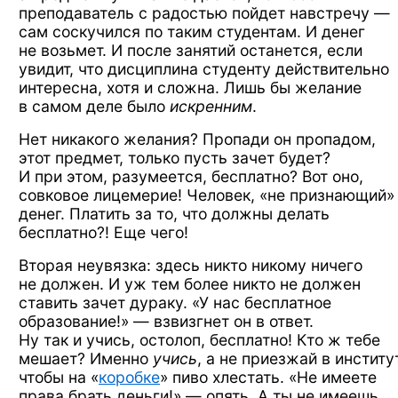
преподаватель
с радостью
пойдет
навстречу —
сам соскучился
по таким
студентам.
И денег
не возьмет.
И после
занятий останется, если
увидит,
что дисциплина
студенту действительно
интересна, хотя
и сложна.
Лишь бы
желание
в самом
деле было
искренним
.
Нет никакого желания? Пропади
он пропадом,
этот предмет, только пусть зачет будет?
И при этом,
разумеется, бесплатно?
Вот оно,
совковое лицемерие! Человек,
«не признающий»
денег. Платить
за то,
что должны
делать
бесплатно?!
Еще чего!
Вторая неувязка: здесь никто никому ничего
не должен.
И уж тем более
никто
не должен
ставить зачет дураку.
«У нас бесплатное
образование!» —
взвизгнет
он в ответ.
Ну так и учись,
остолоп, бесплатно!
Кто ж тебе
мешает? Именно
учись
,
а не приезжай
в институт
чтобы
на «
коробке
»
пиво хлестать.
«Не имеете
права брать
деньги!» — опять.
А ты не имеешь