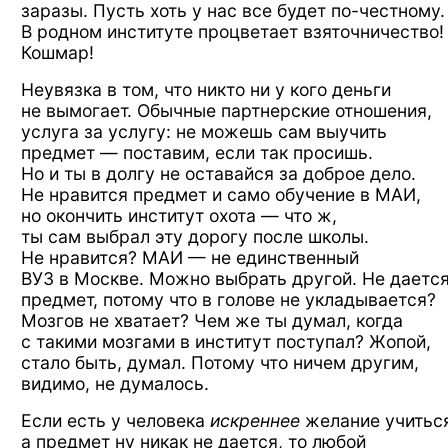
заразы. Пусть хоть
у нас все будет
по-честному.
В родном
институте процветает взяточничество!
Кошмар!
Неувязка
в том,
что никто
ни у кого
деньги
не вымогает.
Обычные партнерские отношения,
услуга
за услугу:
не можешь
сам выучить
предмет —
поставим, если
так просишь.
Но и ты в долгу
не оставайся
за доброе
дело.
Не нравится
предмет
и само
обучение
в МАИ,
но окончить
институт
охота —
что ж,
ты сам выбрал
эту дорогу
после школы.
Не нравится?
МАИ —
не единственный
ВУЗ в Москве.
Можно выбрать другой.
Не даетс
предмет, потому
что в голове
не укладывается?
Мозгов
не хватает?
Чем же ты думал,
когда
с такими
мозгами
в институт
поступал? Жопой,
стало быть, думал. Потому что ничем другим,
видимо,
не думалось.
Если есть
у человека
искреннее
желание учитьс
а предмет
ну никак
не дается,
то любой