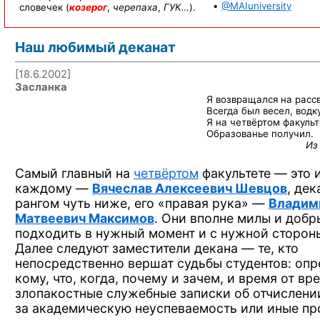
•
@MAIuniversity
словечек (
козерог
,
черепаха
,
ГУК…
).
Наш любимый деканат
[18.6.2002]
Засланка
Я возвращался
на расс
Всегда был весел, водк
Я на четвёртом
факульт
Образованье получил.
Из
Самый главный
на
четвёртом
факультете —
это 
каждому —
Вячеслав Алексеевич Шевцов
, дек
рангом чуть ниже, его «правая
рука» —
Владим
Матвеевич Максимов
. Они вполне милы
и добр
подходить
в нужный
момент
и с нужной
сторон
Далее следуют заместители
декана —
те, кто
непосредственно вершат судьбы студентов: опр
кому, что, когда, почему
и зачем,
и время
от вр
злопакостные служебные записки
об отчислени
за академическую
неуспеваемость
или иные
пр