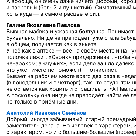
А вообще,
он очень даже ничего! Добрый, хоро
и ласковый
(белый
и пушистый).
Симпатичный 
хоть
куда —
в самом
расцвете сил.
Галина Яковлевна Павлова
Бывшая маёвка
и ужасная
болтушка. Понимает 
буквально. Нигде
не преподаёт,
уже стала
бабу
в общем,
получается как
в анкете.
У неё
как
в аптеке —
всё
на своём
месте
и на н
полочке лежит. «Своих» придерживает, чтобы
н
ненароком;
а «чужих»,
если дело зашло далеко 
что уже ничего
не поможет) —
отчисляет.
Бывает
на рабочем
месте всего два раза
в неде
(в понедельник
и в четверг),
так что студентам н
не остаётся
как ходить
и спрашивать:
«А Павло
А поскольку
она нигде
не преподаёт,
найти её ле
но только
в приёмные
дни.
Анатолий Иванович Семёнов
Добрый, иногда забывчивый, старый премудры
заместитель декана.
Но человек
с характером,
с характером,
но и с большим-большим
(прове