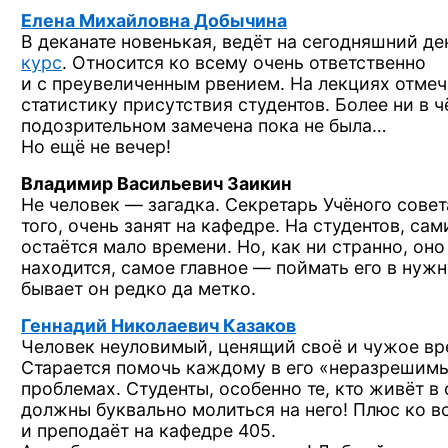
Елена Михайловна Добычина
В деканате
новенькая, ведёт
на сегодняшний
де
курс
. Относится
ко всему
очень ответственно
и с преувеличенным
рвением.
На лекциях
отмеч
статистику присутствия студентов. Более
ни в 
подозрительном замечена пока
не была…
Но ещё
не вечер!
Владимир Васильевич Заикин
Не человек —
загадка. Секретарь Учёного совет
того, очень занят
на кафедре.
На студентов,
сами
остаётся мало времени. Но, как
ни странно,
он
находится, самое
главное —
поймать его
в нуж
бывает он редко
да метко.
Геннадий Николаевич Казаков
Человек неуловимый, ценящий своё
и чужое
вр
Старается помочь каждому
в его
«неразрешим
проблемах. Студенты, особенно те, кто живёт
в 
должны буквально молиться
на него!
Плюс
ко в
и преподаёт
на кафедре 405.