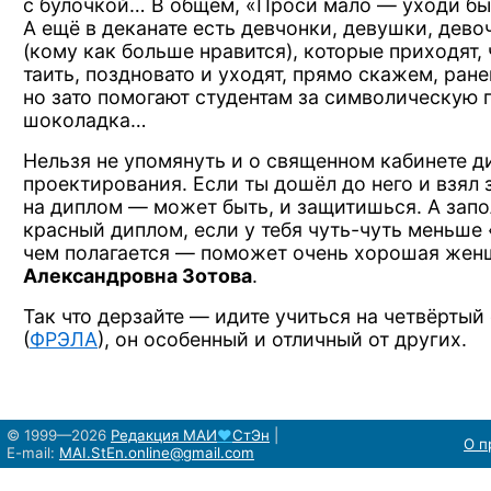
с булочкой…
В общем,
«Проси
мало —
уходи б
А ещё
в деканате
есть девчонки, девушки, дево
(кому как
больше нравится), которые приходят, 
таить, поздновато
и уходят,
прямо скажем, ране
но зато
помогают студентам
за символическую
шоколадка…
Нельзя
не упомянуть
и о священном
кабинете д
проектирования. Если ты дошёл
до него
и взял
з
на диплом —
может быть,
и защитишься.
А запо
красный диплом, если
у тебя
чуть-чуть
меньше «
чем
полагается —
поможет очень хорошая же
Александровна Зотова
.
Так что
дерзайте —
идите учиться
на четвёртый
(
ФРЭЛА
), он особенный
и отличный
от других.
© 1999—2026
Редакция
МАИ
♥
СтЭн
|
О п
E-mail:
MAI.StEn.online@gmail.com