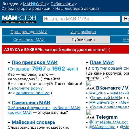
Вы здесь:
МАИ
♥
СтЭн
>
Публикации
>
От редактора и редакции
>
Наш любимый деканат
Про преподов МАИ
Информбюро
Символика МАИ
Публикации
М
АЗБУКА и БУКВАРЬ: каждый маёвец должен знать! ;-)
•
Про преподов МАИ
•
План МАИ
7967
1662
(и
спутниковый с
(Отзывов:
о
чел.!)
Где какие корпуса, об
Кто —
человек,
а кто —
проходные?
«Армагеддон»? ;-)
Узнайте!
Вы знаете
что-то
ещё?!
Так сообщите!
ВКонтакте / 
(
Заполните форму
или
напишите письмо
.)
•
MAI_club
•
Маёвский
• «
Типичный МАИ
» • «
•
Символика МАИ
•
MAIuniversity
• «
Мем
• «
Очень прикладная 
Эмблемы факультетов
,
эмблема МАИ
,
«ромб» МАИ
— откуда взялись?
Telegram
•
Маёвский словарь
•
@Timetable_MAI_bot
•
@MAIpassage
•
@Me
Словарик-справочник
маёвских