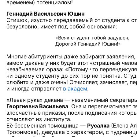
временем) потенциалом!
Геннадий Васильевич Юшин
Стишок, изустно передаваемый
от студента
к с
безусловно, имеет
под собой
основания:
«Всяк студент тобой задушен,
Дорогой Геннадий Юшин!»
Многие абитуриенты даже забирают заявления, 
замом декана
у них
будет этот «страшный чело
незабываемая фраза:
«Потому что
перпендикуля
ни одному
студенту
до сих
пор
не понятна.
Студ
«любит»
и даже
очень! Отчисляет, зачисляет, п
и иногда
отправляет
в академ
.
«Левая рука»
декана —
незаменимый секретар
Георгиевна Васильева
. Она
и перепечатывает
т
злосчастные приказы, после подписания которы
отчисляют
из института.
Её бессменная
помощница —
Русалка
(Елена Ал
Трофимова), девушка
с характером,
с пудрениц