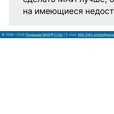
на имеющиеся недост
© 1999—2026
Редакция
МАИ
♥
СтЭн
|
E-mail:
MAI.StEn.online@gma