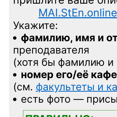
MAI.StEn.onlin
Укажите:
фамилию, имя и о
преподавателя
(хотя бы фамилию и 
номер его/её каф
(см.
факультеты и 
есть фото — присы