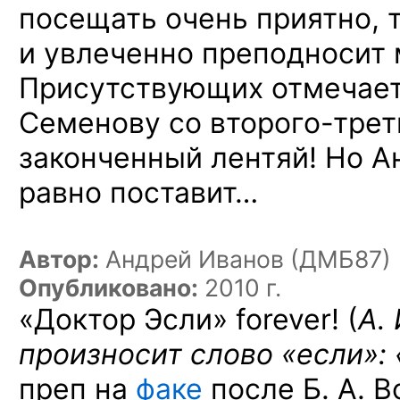
посещать очень приятно, т
и увлеченно преподносит 
Присутствующих отмечает.
Семенову
со второго-трет
законченный лентяй! Но А
равно поставит…
Автор:
Андрей Иванов (ДМБ87)
Опубликовано:
2010 г.
«Доктор Эсли» forever! (
А.
произносит слово «если»:
преп на
факе
после Б. А. В