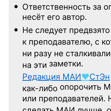
Ответственность
за о
несёт его автор.
Не следует
предвзято
к преподавателю,
с к
ни разу
не сталкивали
заметки.
на эти
Редакция
МАИ
♥
СтЭн
опорочить 
как-либо
или преподавателей. 
сделать МАИ лучше, 