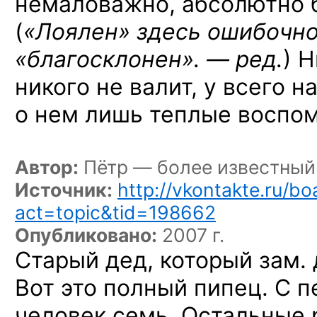
немаловажно, абсолютно 
(
«Лоялен» здесь ошибочно
«благосклонен». — ред.
) 
никого не валит, у всего 
о нем лишь теплые воспо
Автор:
Пётр — более известный
Источник:
http://vkontakte.ru/b
act=topic&tid=198662
Опубликовано:
2007 г.
Старый дед, который зам.
Вот это полный пипец. С п
человек семь. Остальные 