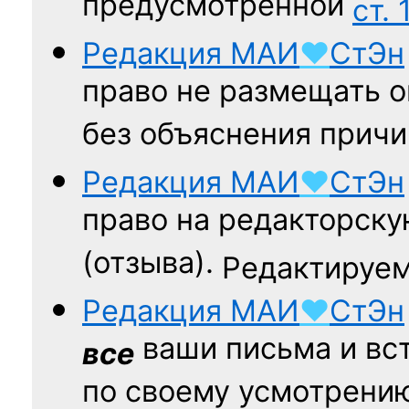
предусмотренной
ст. 
Редакция
МАИ
♥
СтЭн
право не размещать о
без объяснения причи
Редакция
МАИ
♥
СтЭн
право на редакторску
(отзыва).
Редактируем
Редакция
МАИ
♥
СтЭн
ваши письма и вст
все
по своему усмотрени