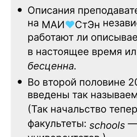
Описания преподават
на
независ
МАИ
♥
СтЭн
работают ли описыва
в настоящее время ил
бесценна.
Во второй половине
2
введены так называе
(Так начальство тепе
факультеты:
— 
schools