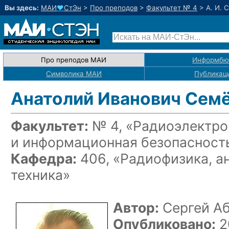
Вы здесь:
МАИ
♥
СтЭн
>
Про преподов
>
Факультет № 4
>
А. И. 
Про преподов МАИ
Информбю
Символика МАИ
Публикац
Анатолий Иванович Сем
Факультет:
№ 4, «Радиоэлектро
и информационная безопасност
Кафедра:
406, «Радиофизика, а
техника»
Автор:
Сергей А
Опубликовано:
2