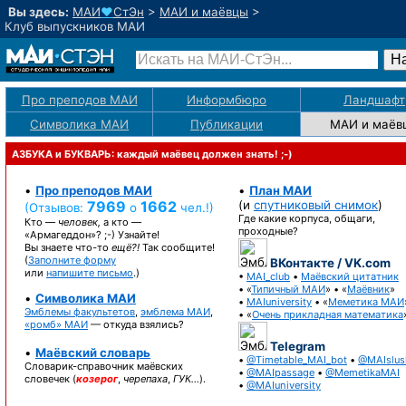
Вы здесь:
МАИ
♥
СтЭн
>
МАИ и маёвцы
>
Клуб выпускников МАИ
Про преподов МАИ
Информбюро
Ландшафт
Символика МАИ
Публикации
МАИ
и маёв
АЗБУКА и БУКВАРЬ: каждый маёвец должен знать! ;-)
•
Про преподов МАИ
•
План МАИ
7969
1662
(и
спутниковый снимок
)
(Отзывов:
о
чел.!)
Где какие корпуса, общаги,
Кто —
человек,
а кто —
проходные?
«Армагеддон»? ;-)
Узнайте!
Вы знаете
что-то
ещё?!
Так сообщите!
(
Заполните форму
ВКонтакте / VK.com
или
напишите письмо
.)
•
MAI_club
•
Маёвский цитатник
• «
Типичный МАИ
» • «
Маёвник
»
•
Символика МАИ
•
MAIuniversity
• «
Меметика МАИ
Эмблемы факультетов
,
эмблема МАИ
,
• «
Очень прикладная математика
«ромб» МАИ
— откуда взялись?
Telegram
•
Маёвский словарь
•
@Timetable_MAI_bot
•
@MAIslus
Словарик-справочник
маёвских
•
@MAIpassage
•
@MemetikaMAI
словечек (
козерог
,
черепаха
,
ГУК…
).
•
@MAIuniversity