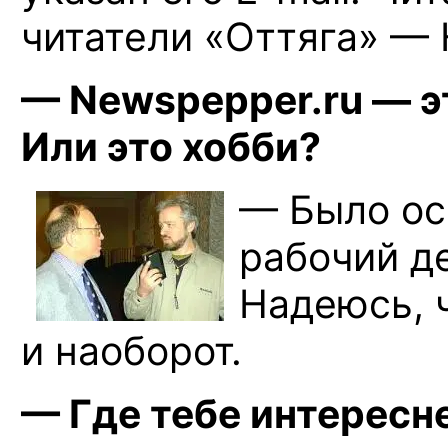
читатели «Оттяга» —
— Newspepper.ru — э
Или это хобби?
— Было ос
рабочий д
Надеюсь, 
и наоборот.
— Где тебе интересне