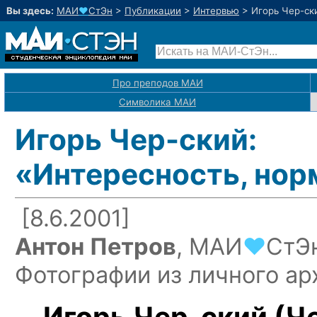
Вы здесь:
МАИ
♥
СтЭн
>
Публикации
>
Интервью
>
Игорь Чер-ск
Про преподов МАИ
Символика МАИ
Игорь Чер-ский:
«Интересность, нор
[8.6.2001]
Антон Петров
,
МАИ
♥
СтЭ
Фотографии из личного а
Игорь Чер-ский (Ч