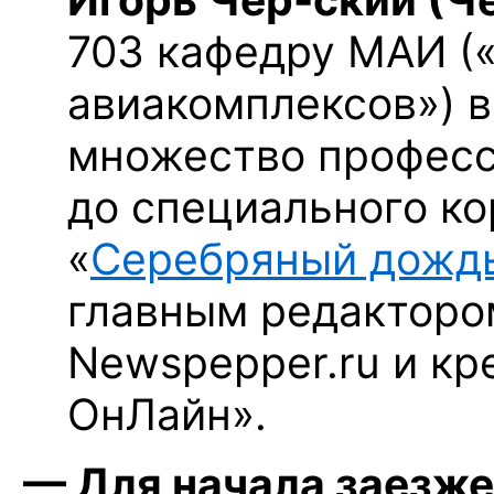
703 кафедру МАИ (
авиакомплексов») в
множество професси
до специального к
«
Серебряный дожд
главным редакторо
Newspepper.ru и к
ОнЛайн».
— Для начала заезже