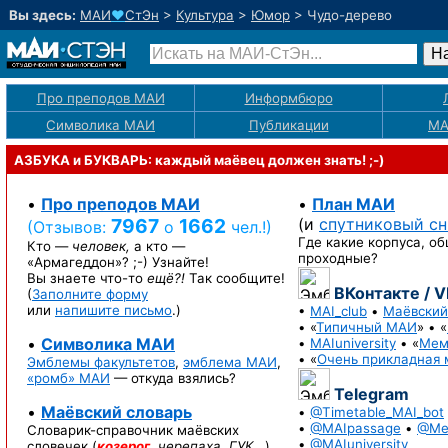
Вы здесь:
МАИ
♥
СтЭн
>
Культура
>
Юмор
>
Чудо-дерево
Про преподов МАИ
Информбюро
Символика МАИ
Публикации
М
АЗБУКА и БУКВАРЬ: каждый маёвец должен знать! ;-)
•
Про преподов МАИ
•
План МАИ
7967
1662
(и
спутниковый с
(Отзывов:
о
чел.!)
Где какие корпуса, об
Кто —
человек,
а кто —
проходные?
«Армагеддон»? ;-)
Узнайте!
Вы знаете
что-то
ещё?!
Так сообщите!
ВКонтакте / 
(
Заполните форму
или
напишите письмо
.)
•
MAI_club
•
Маёвский
• «
Типичный МАИ
» • «
•
Символика МАИ
•
MAIuniversity
• «
Мем
• «
Очень прикладная 
Эмблемы факультетов
,
эмблема МАИ
,
«ромб» МАИ
— откуда взялись?
Telegram
•
Маёвский словарь
•
@Timetable_MAI_bot
•
@MAIpassage
•
@Me
Словарик-справочник
маёвских
•
@MAIuniversity
словечек (
козерог
,
черепаха
,
ГУК…
).