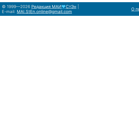
© 1999—2026
Редакция
МАИ
♥
СтЭн
|
О п
E-mail:
MAI.StEn.online@gmail.com