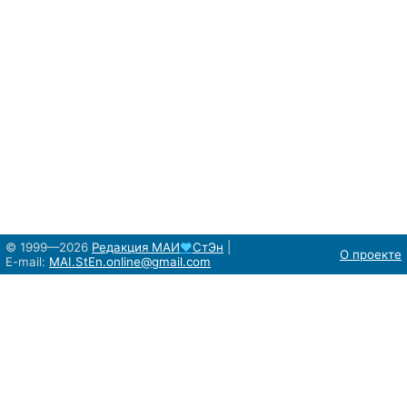
© 1999—2026
Редакция
МАИ
♥
СтЭн
|
О проекте
E-mail:
MAI.StEn.online@gmail.com