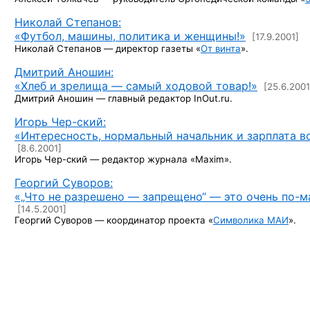
Николай Степанов:
«Футбол, машины, политика и женщины!»
[17.9.2001]
Николай
Степанов —
директор газеты
«
От винта
».
Дмитрий Аношин:
«Хлеб и зрелища — самый ходовой товар!»
[25.6.2001
Дмитрий
Аношин —
главный редактор InOut.ru.
Игорь Чер-ский:
«Интересность, нормальный начальник и зарплата в
[8.6.2001]
Игорь
Чер-ский —
редактор журнала «Maxim».
Георгий Суворов:
«„Что не разрешено — запрещено“ —
это очень по-м
[14.5.2001]
Георгий
Суворов —
координатор проекта
«
Символика МАИ
».