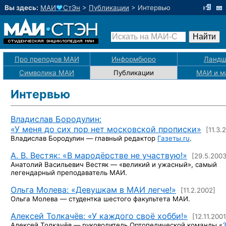
Вы здесь:
МАИ
♥
СтЭн
>
Публикации
>
Интервью
Про преподов МАИ
Информбюро
Ландш
Символика МАИ
Публикации
МАИ
и м
Интервью
Владислав Бородулин:
«У меня до сих пор нет московской прописки»
[11.3.
Владислав
Бородулин —
главный редактор
Газеты.ru
.
А. В. Вестяк:
«В мародёрстве не участвую!»
[29.5.2003
Анатолий Васильевич Вестяк — «великий и ужасный», самый
легендарный преподаватель МАИ.
Ольга Молева:
«Девушкам в МАИ легче!»
[11.2.2002]
Ольга
Молева —
студентка шестого факультета МАИ.
Алексей Толкачёв: «У каждого своё хобби!»
[12.11.2001
Алексей
Толкачёв —
руководитель Ортопедической команды «