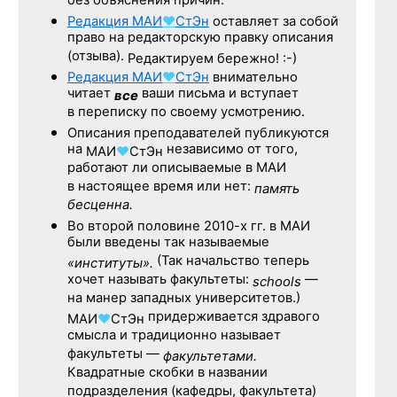
без объяснения причин.
Редакция
МАИ
♥
СтЭн
оставляет за собой
право на редакторскую правку описания
(отзыва).
Редактируем бережно! :-)
Редакция
МАИ
♥
СтЭн
внимательно
читает
ваши письма и вступает
все
в переписку по своему усмотрению.
Описания преподавателей публикуются
на
независимо от того,
МАИ
♥
СтЭн
работают ли описываемые в МАИ
в настоящее время или нет:
память
бесценна.
Во второй половине
2010-х гг.
в МАИ
были введены так называемые
(Так начальство теперь
«институты».
хочет называть факультеты:
—
schools
на манер западных университетов.)
придерживается здравого
МАИ
♥
СтЭн
смысла и традиционно называет
факультеты —
факультетами.
Квадратные скобки в названии
подразделения (кафедры, факультета)