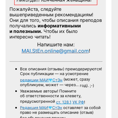
Пожалуйста, следуйте
вышеприведенным рекомендациям!
Они для того, чтобы описания преподов
получались
информативными
и полезными.
Чтобы их было
интересно читать!
Напишите нам:
MAI.StEn.online@gmail.com
!
Все описания (отзывы) премодерируются!
Срок публикации — на усмотрение
(может, сразу
редакции
МАИ
♥
СтЭн
опубликуем, может — через…
год). ;-)
Уважаемые авторы! Помните
об ответственности за клевету,
предусмотренной
ст. 128.1
УК РФ
!
Редакция
МАИ
♥
СтЭн
оставляет за собой
право не размещать описание (отзыв)