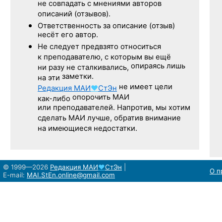
не совпадать с мнениями авторов
описаний (отзывов).
Ответственность
за описание
(отзыв)
несёт его автор.
Не следует
предвзято относиться
к преподавателю,
с которым
вы ещё
опираясь лишь
ни разу
не сталкивались,
заметки.
на эти
не имеет цели
Редакция
МАИ
♥
СтЭн
опорочить МАИ
как-либо
или преподавателей. Напротив, мы хотим
сделать МАИ лучше, обратив внимание
на имеющиеся недостатки.
© 1999—2026
Редакция
МАИ
♥
СтЭн
|
О п
E-mail:
MAI.StEn.online@gmail.com