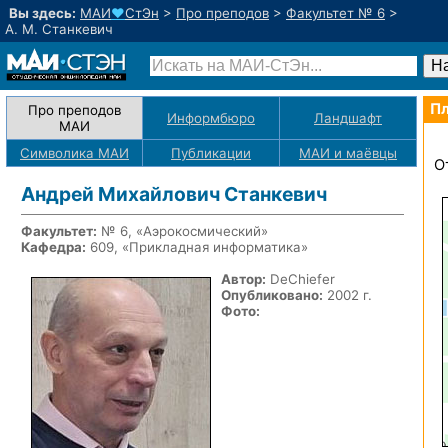
Вы здесь:
МАИ
♥
СтЭн
>
Про преподов
>
Факультет № 6
>
А. М. Станкевич
Пл
Про преподов
Информбюро
Ландшафт
МАИ
Символика МАИ
Публикации
МАИ
и маёвцы
О
Андрей Михайлович Станкевич
Факультет:
№ 6, «Аэрокосмический»
Кафедра:
609, «Прикладная информатика»
Автор:
DeChiefer
Опубликовано:
2002 г.
Фото: