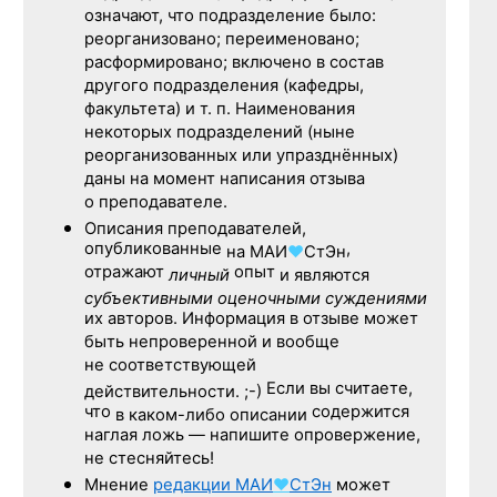
означают, что подразделение было:
реорганизовано; переименовано;
расформировано; включено в состав
другого подразделения (кафедры,
факультета) и т. п. Наименования
некоторых подразделений (ныне
реорганизованных или упразднённых)
даны на момент написания отзыва
о преподавателе.
Описания преподавателей,
опубликованные
,
на
МАИ
♥
СтЭн
отражают
опыт
личный
и являются
субъективными оценочными суждениями
их авторов. Информация в отзыве может
быть непроверенной и вообще
не соответствующей
Если вы считаете,
действительности. ;-)
что
содержится
в каком-либо описании
наглая ложь — напишите опровержение,
не стесняйтесь!
Мнение
редакции
МАИ
♥
СтЭн
может