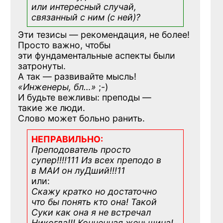
или интересный случай,
связанный с ним (с ней)?
Эти тезисы — рекомендация, не более!
Просто важно, чтобы
эти фундаментальные аспекты были
затронуты.
А так — развивайте мысль!
«Инженеры, бл…»
;-)
И будьте вежливы: преподы —
такие же люди.
Слово может больно ранить.
НЕПРАВИЛЬНО:
Преподователь просто
супер!!!!111 Из всех преподо в
в МАИ он луДший!!!11
или:
Скажу кратко но достаточно
что бы понять кто она! Такой
Суки как она я не встречал
Никогда!!! Конченная
женьщина!