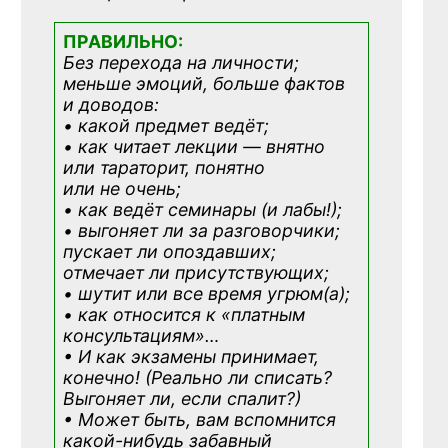
ПРАВИЛЬНО:
Без перехода на личности;
меньше эмоций, больше фактов
и доводов:
• какой предмет ведёт;
• как читает лекции — внятно
или тараторит, понятно
или не очень;
• как ведёт семинары (и лабы!);
• выгоняет ли за разговорчики;
пускает ли опоздавших;
отмечает ли присутствующих;
• шутит или все время угрюм(а);
• как относится к «платным
консультациям»
…
• И как экзамены принимает,
конечно! (Реально ли списать?
Выгоняет ли, если спалит?)
• Может быть, вам вспомнится
какой-нибудь
забавный