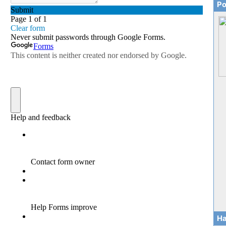
Ро
На