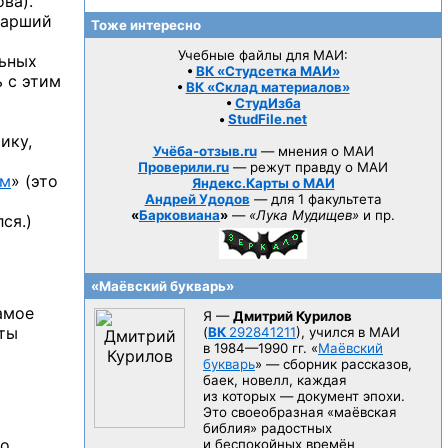
ва).
тарший
Тоже интересно
Учебные файлы для МАИ:
ьных
•
ВК «Студсетка МАИ»
 с этим
•
ВК «Склад материалов»
•
СтудИзба
•
StudFile.net
ику,
Учёба-отзыв.ru
— мнения о МАИ
Проверили.ru
— режут правду о МАИ
ом
» (это
Яндекс.Карты о МАИ
Андрей Удодов
— для 1 факультета
«
Барковиана
»
—
«Лука Мудищев»
и пр.
ся.)
«Маёвский букварь»
амое
Я —
Дмитрий Курилов
ты
(
ВК
292841211
), учился в МАИ
в 1984—1990 гг.
«
Маёвский
букварь
» — сборник рассказов,
баек, новелл, каждая
из которых — документ эпохи.
Это своеобразная «маёвская
библия» радостных
но
и беспокойных времён