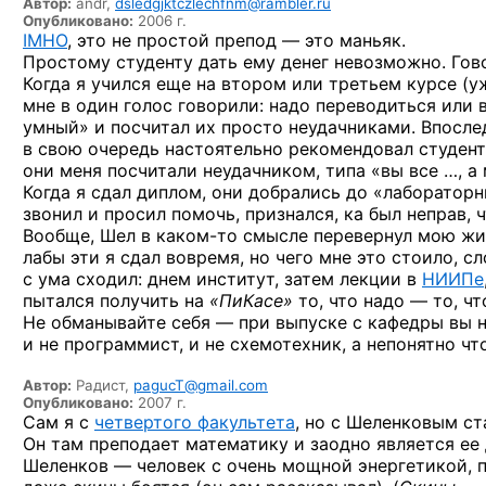
Автор:
andr,
dsledgjktczlechfnm@rambler.ru
Опубликовано:
2006 г.
IMHO
, это не простой препод — это маньяк.
Простому студенту дать ему денег невозможно. Гов
Когда я учился еще на втором или третьем курсе (у
мне в один голос говорили: надо переводиться или в
умный» и посчитал их просто неудачниками. Впосле
в свою очередь настоятельно рекомендовал студент
они меня посчитали неудачником, типа «вы все …, а
Когда я сдал диплом, они добрались до «лаборатор
звонил и просил помочь, признался, ка был неправ, 
Вообще, Шел
в каком-то
смысле перевернул мою жизн
лабы эти я сдал вовремя, но чего мне это стоило, 
с ума сходил: днем институт, затем лекции в
НИИПе
пытался получить на
«ПиКасе»
то, что надо — то, ч
Не обманывайте себя — при выпуске с кафедры вы 
и не программист, и не схемотехник, а непонятно что
Автор:
Радист,
pagucT@gmail.com
Опубликовано:
2007 г.
Сам я с
четвертого факультета
, но с Шеленковым с
Он там преподает математику и заодно является ее
Шеленков — человек с очень мощной энергетикой, по