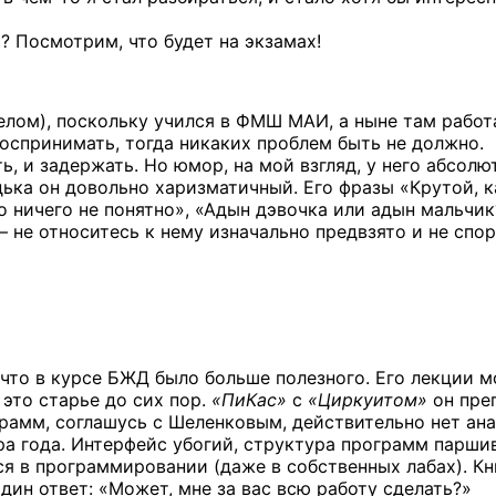
ко? Посмотрим, что будет на экзамах!
елом), поскольку учился в ФМШ МАИ, а ныне там работ
воспринимать, тогда никаких проблем быть не должно.
ь, и задержать. Но юмор, на мой взгляд, у него абсолю
ька он довольно харизматичный. Его фразы «Крутой, к
то ничего не понятно», «Адын дэвочка или адын мальчик
 не относитесь к нему изначально предвзято и не спор
 что в курсе БЖД было больше полезного. Его лекции 
 это старье до сих пор.
«ПиКас»
с
«Циркуитом»
он пре
ограмм, соглашусь с Шеленковым, действительно нет ана
а года. Интерфейс убогий, структура программ паршив
ся в программировании (даже в собственных лабах). К
дин ответ: «Может, мне за вас всю работу сделать?»