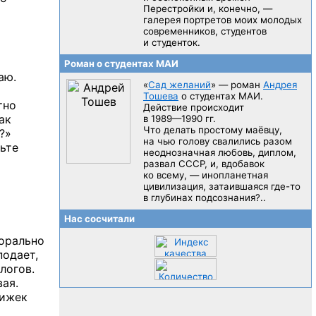
Перестройки и, конечно, —
галерея портретов моих молодых
современников, студентов
и студенток.
Роман о студентах МАИ
аю.
«
Сад желаний
» — роман
Андрея
Тошева
о студентах МАИ.
тно
Действие происходит
ак
в 1989—1990 гг.
Что делать простому маёвцу,
?»
на чью голову свалились разом
ьте
неоднозначная любовь, диплом,
развал CCCP, и, вдобавок
ко всему, — инопланетная
цивилизация, затаившаяся
где-то
в глубинах подсознания?..
Нас сосчитали
морально
подает,
логов.
ая.
нижек