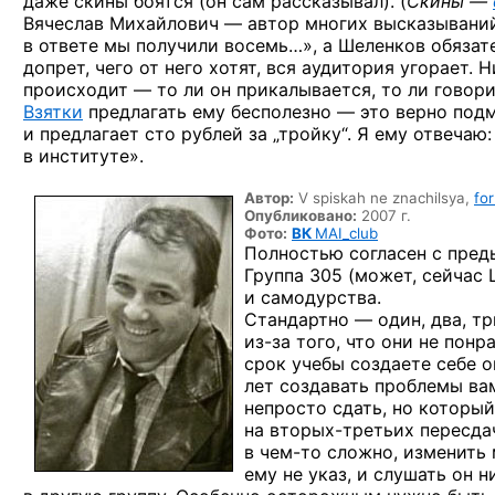
даже скины боятся (он сам рассказывал). (
Скины —
Вячеслав Михайлович — автор многих высказываний.
в ответе мы получили восемь…», а Шеленков обязате
допрет, чего от него хотят, вся аудитория угорает. Н
происходит — то ли он прикалывается, то ли говори
Взятки
предлагать ему бесполезно — это верно подме
и предлагает сто рублей за „тройку“. Я ему отвечаю
в институте».
Автор:
V spiskah ne znachilsya,
fo
Опубликовано:
2007 г.
Фото:
ВК
MAI_club
Полностью согласен с пре
Группа 305 (может, сейчас 
и самодурства.
Стандартно — один, два, т
из-за
того, что они не понр
срок учебы создаете себе о
лет создавать проблемы вам
непросто сдать, но который
на вторых-третьих
пересдач
в чем-то
сложно, изменить 
ему не указ, и слушать он 