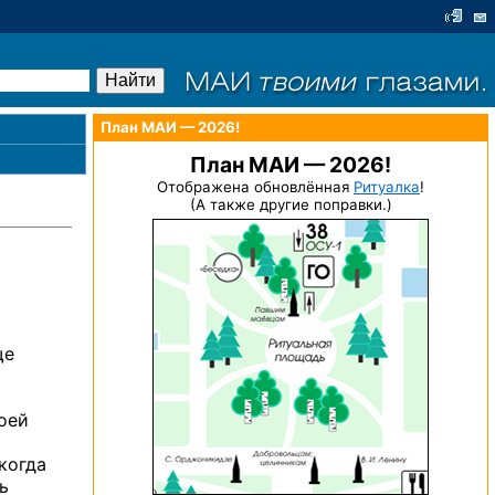
План МАИ — 2026!
План МАИ — 2026!
Отображена обновлённая
Ритуалка
!
(А также другие поправки.)
ще
оей
когда
ь