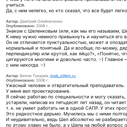
учиться.
Да, с ним нелегко, но кто сказал, что все будет лег
Автор:
Дмитрий Олейниченко
Опубликовано:
2008 г.
Знаком с Шеленковым (или, как мы его называем, Ш
К нему нужно немного привыкнуть и научиться его 
Он не отличается пунктуальностью, может и опоздат
нормальный и понятный. Да и вообще,
по-моему,
дяд
перпендикуляр или крутой, как яйцо?», «Понятно, ч
цитируются многими и довольно
часто. :-)
Главное —
с ним
никогда.
:-)
Автор:
Вилли Токарев,
logik_z@km.ru
Опубликовано:
2008 г.
Ужасный человек и отвратительный преподаватель.
У меня вел проектирование.
Я сейчас работаю по специальности и могу сказать,
устарели, написав их пятьдесят лет назад, он читает
т. к. не умеет работать ни в одной САПР. У этих пр
Это редкостное дерьмо. Мучились мы с ними полтор
И неудивительно, ведь Шел абсолютно не разбирает
по этому хламу не было, а у Шела на любой вопрос о