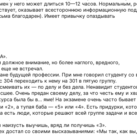
мен у него может длиться
10—12 часов.
Нормальным, р
вствует, оказывает всестороннюю информационную по
есьма благодарен). Имеет привычку опаздывать
А».
 должное внимание, но более наглого, вредного,
 еще не встречал.
лане
будущей профессии. При мне говорил студенту
со 
с 304
переходить
к нему
на 301
в пятую
группу.
ысмеивать их —
по делу
и без дела.
Ненавидит студенто
сшее. Очень предан своему делу,
за что
честь ему
и хв
курса
была бы
в… яме!
На экзамене
очень часто бывает
и «2»,
а тупая
баба — «5» или «4». Есть придурки, кот
 а есть люди, которые решают всей группе задачи и все
и наизусть выучишь,
вряд ли
получишь «3».
ех достал
со своими
высказываниями: «Мы так, как вы,