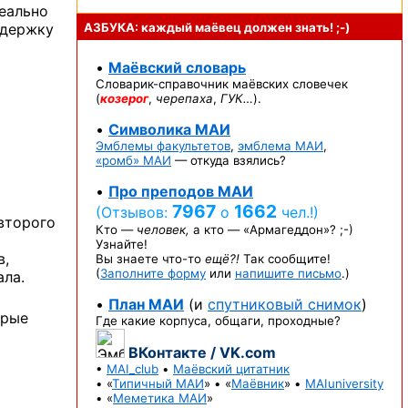
еально
ддержку
АЗБУКА: каждый маёвец должен
знать! ;-)
•
Маёвский словарь
Словарик-справочник
маёвских словечек
(
козерог
,
черепаха
,
ГУК…
).
•
Символика МАИ
Эмблемы факультетов
,
эмблема МАИ
,
«ромб» МАИ
— откуда взялись?
•
Про преподов МАИ
7967
1662
(Отзывов:
о
чел.!)
второго
Кто —
человек,
а кто —
«Армагеддон»? ;-)
Узнайте!
в,
Вы знаете
что-то
ещё?!
Так сообщите!
(
Заполните форму
или
напишите письмо
.)
ала.
•
План МАИ
(и
спутниковый снимок
)
орые
Где какие корпуса, общаги, проходные?
ВКонтакте / VK.com
•
MAI_club
•
Маёвский цитатник
• «
Типичный МАИ
» • «
Маёвник
» •
MAIuniversity
• «
Меметика МАИ
»