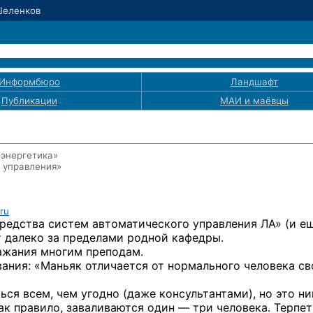
Шеленков
Информбюро
Ландшафт
Публикации
МАИ
и маёвцы
оэнергетика»
 управления»
ru
средства систем автоматического управления ЛА» (и е
т далеко за пределами родной кафедры.
ажания многим преподам.
ания: «Маньяк отличается от нормального человека св
ься всем, чем угодно (даже консультантами), но это ни
как правило, заваливаются
один — три
человека. Терпет