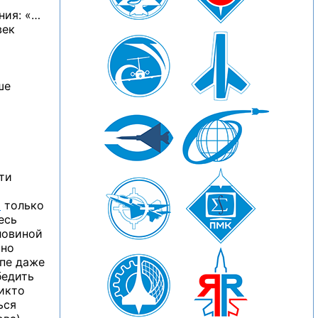
ния: «…
век
ше
ти
ы
только
есь
ловиной
чно
ппе даже
бедить
икто
ься