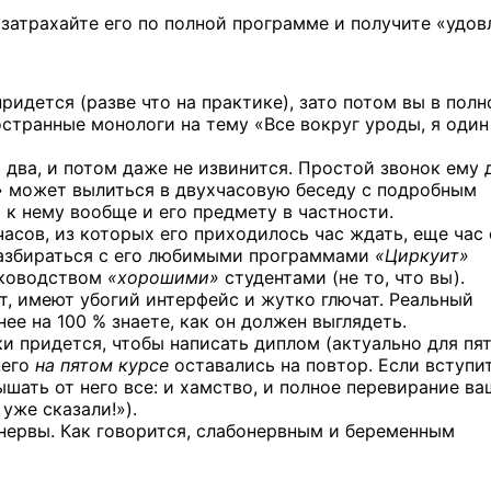
 затрахайте его
по полной
программе
и получите
«удовл
ридется (разве что на практике), зато потом вы в пол
ространные монологи на тему «Все вокруг уроды, я один
 два, и потом даже не извинится. Простой звонок ему
» может вылиться в двухчасовую беседу с подробным
 к нему вообще и его предмету в частности.
часов,
из которых его приходилось час ждать, еще час 
 разбираться с его любимыми программами
«Циркуит»
уководством
«хорошими»
студентами (не то, что вы).
ут, имеют убогий интерфейс и жутко глючат. Реальный
ее на 100 % знаете, как он должен выглядеть.
ки
придется, чтобы написать диплом (актуально для пя
него
на пятом курсе
оставались на повтор. Если вступи
шать от него все: и хамство, и полное перевирание ва
 уже сказали!»).
 нервы. Как говорится, слабонервным и беременным