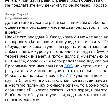
не жили,
мы жили ради страны
и ради
общества».
Не предлагайте
ему деньги! Это бесполезно. Просто
Автор:
Сергей
Опубликовано:
2005 г.
До третьего курса встречаться с ним вам особо не п
оцените его опоздания часа на два (без шуток) и п
в белом».
Насчет его опозданий. Опаздывать он может часа на
с вопросом «Когда вас можно увидеть в институте?
обсуждением всех студентов группы и их отношения
Лабы на пятом курсе у него длились иногда
по 5—6 
теоретический зачет, а потом долго и мучительно
и
«ПиКас»,
созданными непосредственно под его р
Программы эти написаны под
DOS
, ни черта не паш
результат там можно получить, только если вы заран
Может упорно пихать вас в
НИИП
, куда идти
все-та
группы), потому что были случаи, когда люди
из-за 
в жесткую полемику о смысле жизни, то можно услы
слов (типа «Вы хотите сказать, что я дурак, и вы это
В общем, чтобы у него учиться, надо иметь крепкие
не рекомендуется.