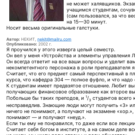
не может халявщиков. Экза
учащимся студентам, сочу
(сам пользовался, за что в
на 15—30 минут.
Носит весьма оригинальные галстуки.
Автор:
НЕКИТ,
nekit@mailru.com
Опубликовано:
2002 г.
Я проучился у этого изверга целый семестр.
Он вел у меня «Устройства и элементы управления Л
Он всегда ответит на все ваши вопросы и уделит вам
некомпетентного персонажа
в роли преподавателя я
Считает, что его предмет самый перспективный
в п
курса, что кафедра 304 — полное фуфло,
и что
надо
К студентам имеет предвзятое отношение. Любит в
получающих финансовое образование как второе вы
1
Побольше бы
таких преподов,
и
/
студентов
всего 
3
несправедлив. Знающие люди могут получить «3» ил
ничего не понимают, а получают на экзамене «хор.»,
понимают — и получают «неуд.».
Если ты ему
не понравился,
то даже
если все лекци
Считает себя богом
в институте,
а на самом
деле вс