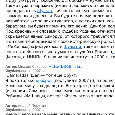
в другую группу. Особенно осторожным нужно быть
Также нужно пережить (именно
пережить
и никак ин
преподаватель
Шульга
, личность весьма примечате
зачморенная донельзя. Вы будете ночами подгонять
разработок «хороших студентов, а не таких вот, ка
барахлом, вы будете помнить его вечно. Дай бог, е
Под красивыми словами о судьбах Родины, отечест
скрывается явный самодур, от которого требуется 
а он явно переоценивает свою историческую роль. 
«ПиКасом», «Циркуитом»
и
Шульгой
, также весьма с
если вы действительно думаете о судьбах Родины),
(Кстати, о НИИПе. Я оканчивал институт в 2000 г., 
Автор:
Михаил Сахаров,
Mishanik-90@mail.ru
Опубликовано:
2007 г.
¡Camaradas! Шел — тот еще фрукт.
Я пока только
козерог
(поступил в 2007 г.), а про н
меньшее минут на двадцать.
Во-вторых,
он большой 
(из серии «Сам пою — сам смеюсь») и ходить в неле
Ребятки-ФМШовцы, остерегайтесь этого злого дяден
Автор:
Андрей Порутин
Опубликовано:
2007 г.
Учеба у него начала меня реально прикалывать: хот