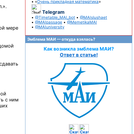
• «
Очень прикладная математика
»
.».
Telegram
•
@Timetable_MAI_bot
•
@MAIslushaet
•
@MAIpassage
•
@MemetikaMAI
•
@MAIuniversity
ной мере
Эмблема МАИ — откуда взялась?
 домой
Как возникла эмблема МАИ?
Ответ в статье!
сдавать
той
ть с ним
ших