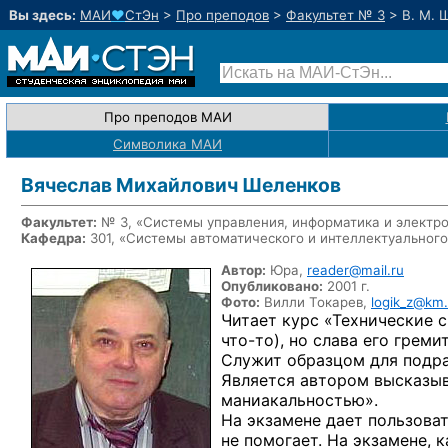
Вы здесь:
МАИ
♥
СтЭн
>
Про преподов
>
Факультет № 3
>
В. М. 
Про преподов МАИ
Символика МАИ
Вячеслав Михайлович Шеленков
Факультет:
№ 3, «Системы управления, информатика и электр
Кафедра:
301, «Системы автоматического и интеллектуального
Автор:
Юра,
reader@mail.ru
Опубликовано:
2001 г.
Фото:
Вилли Токарев,
logik_z@km.
Читает курс «Технические 
что-то),
но слава его греми
Служит образцом для подр
Является автором высказыв
маниакальностью».
На экзамене дает пользоват
не помогает. На экзамене, 