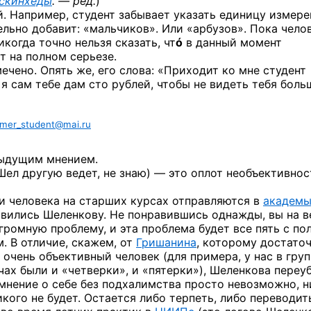
скинхеды
. — ред.
)
 Например, студент забывает указать единицу измере
льно добавит: «мальчиков». Или «арбузов». Пока чело
икогда точно нельзя сказать, чт
ó
в данный момент
т на полном серьезе.
чено. Опять же, его слова: «Приходит ко мне студент
: я сам тебе дам сто рублей, чтобы не видеть тебя боль
rmer_student@mai.ru
дыдущим мнением.
Шел другую ведет, не знаю) — это оплот необъективнос
ри человека на старших курсах отправляются в
академ
авились Шеленкову. Не понравившись однажды, вы на в
громную проблему, и эта проблема будет все пять с по
. В отличие, скажем, от
Гришанина
, которому достато
 очень объективный человек (для примера, у нас в гру
ах были и «четверки», и «пятерки»), Шеленкова переу
мнение о себе без подхалимства просто невозможно, н
никого не будет. Остается либо терпеть, либо переводит