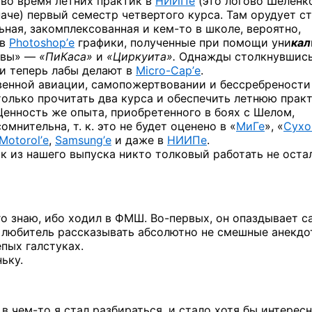
 во время летних практик в
НИИПе
(это логово Шеленко
аче) первый семестр четвертого курса. Там орудует с
льная, закомплексованная
и кем-то
в школе, вероятно,
 в
Photoshop’е
графики, полученные при помощи уни
кал
к вы» —
«ПиКаса»
и
«Циркуита».
Однажды столкнувшись
сли теперь лабы делают
в
Micro-Cap’е
.
венной авиации, самопожертвовании и бессребрености
только прочитать два курса и обеспечить летнюю практ
Ценность же опыта, приобретенного в боях с Шелом,
омнительна, т. к. это не будет оценено в «
МиГе
», «
Сух
Motorol’е
,
Samsung’е
и даже в
НИИПе
.
так из нашего выпуска никто толковый работать не остал
его знаю, ибо ходил в ФМШ.
Во-первых,
он опаздывает с
любитель рассказывать абсолютно не смешные анекдо
пых галстуках.
ьку.
ь
в чем-то
я стал разбираться, и стало хотя бы интерес