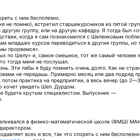
орить с ним бесполезно.
же не помню), встретил старшекурсников из пятой груп
 другую группу, или на другую кафедру. Я тогда был «о
дствии, когда я сам познакомился с Шеленковым побли
ам младших курсов переводиться в другие группы, но 
 мы прорвемся».
ных по Шелу» и, самое смешное, тот же самый человек 
что тогда меня не послушал.
ь. Эти лабы я буду помнить очень долго. Как ни стран
словами не передашь. Примерно месяц или два подряд п
, потом практика на предприятии, а весь вечер
(до 2—3
то хочет увидеть Шел. Дурдом.
не будете крутым специалистом. Выпускник —
.
талкивался
в физико-математической
школе (ФМШ) МАИ
 директором.
давляет всех и вся, так что спорить с ним бесполезно,