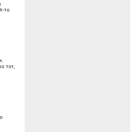
й
й-то
и.
о тот,
го