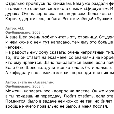
Отдельно пройдусь по книжкам. Вам уже раздали ф
столько же ошибок, сколько в сам
о
м
«Циркуите».
И 
дурак». Очень верно сказано, ведь сам Шеленков ее 
Короче, держитесь, ребята. Вы же маёвцы! «Лучши
Автор:
Abb
Опубликовано:
2008 г.
А еще Шел очень любит читать эту страницу. Студен
И чем хуже о нем тут написано, тем ему это больше 
человек.
На радость ему хочу сказать: очень неприятный тип
То, что он ставит на экзамене, со знаниями не корр
кто ему нравится. Шанс понравиться выше, если по
Если б не Шеленков, учиться хотелось бы и дальше.
А кафедра у нас замечательная, переводиться ником
Автор:
знать не обязательно
Опубликовано:
2008 г.
Можешь написать весь вопрос на листке. Он же мож
а ты пойдешь на пересдачу. Любит стебать, если отв
Помнится, было в задаче немножко не так, но билет 
вообще ничего правильно не было, а меня послал.