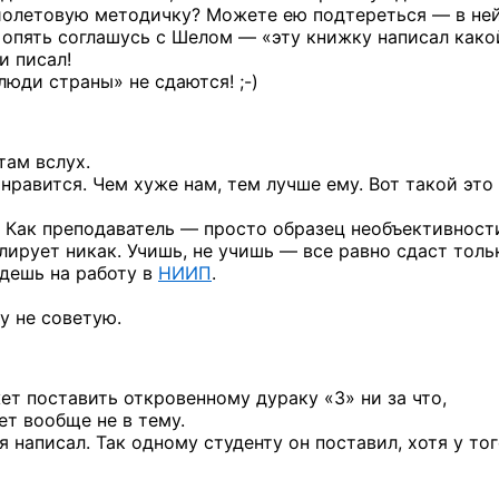
иолетовую методичку? Можете ею подтереться — в не
опять соглашусь с Шелом — «эту книжку написал
како
и писал!
е люди страны»
не сдаются! ;-)
там вслух.
нравится. Чем хуже нам, тем лучше ему. Вот такой это
. Как преподаватель — просто образец необъективност
елирует никак. Учишь, не учишь — все равно сдаст тольк
йдешь на работу в
НИИП
.
у не советую.
ет поставить откровенному дураку «3» ни за что,
ет вообще не в тему.
я написал. Так одному студенту он поставил, хотя у то