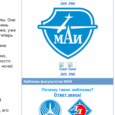
.SVG
.PNG
пы. Они
чень
же, уже
теперь
мне
но,
росто
 ночи)
.SVG
.PNG
Эмблемы факультетов МАИ
Почему такие эмблемы?
Ответ здесь!
.
 его