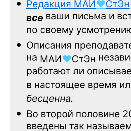
Редакция
МАИ
♥
СтЭн
ваши письма и вст
все
по своему усмотрени
Описания преподават
на
независ
МАИ
♥
СтЭн
работают ли описыва
в настоящее время ил
бесценна.
Во второй половине
2
введены так называе