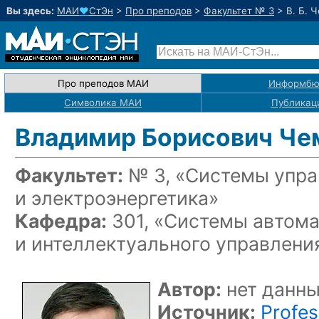
Вы здесь:
МАИ
♥
СтЭн
>
Про преподов
>
Факультет № 3
>
В. Б. 
Про преподов МАИ
Информбю
Символика МАИ
Публикац
Владимир Борисович Че
Факультет:
№ 3, «Системы упра
и электроэнергетика»
Кафедра:
301, «Системы автома
и интеллектуального управлени
Автор:
нет данн
Источник:
Profes