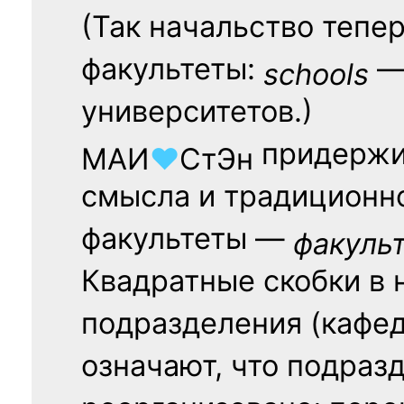
(Так начальство тепе
факультеты:
— 
schools
университетов.)
придержи
МАИ
♥
СтЭн
смысла и традиционн
факультеты —
факуль
Квадратные скобки в 
подразделения (кафед
означают, что подраз