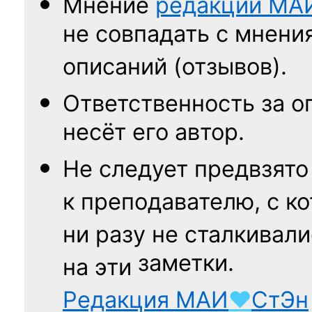
Мнение
редакции
МА
не совпадать с мнени
описаний (отзывов).
Ответственность
за о
несёт его автор.
Не следует
предвзято
к преподавателю,
с к
ни разу
не сталкивали
заметки.
на эти
Редакция
МАИ
♥
СтЭн