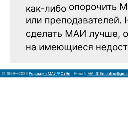
опорочить 
как-либо
или преподавателей. 
сделать МАИ лучше, 
на имеющиеся недост
© 1999—2026
Редакция
МАИ
♥
СтЭн
|
E-mail:
MAI.StEn.online@gma