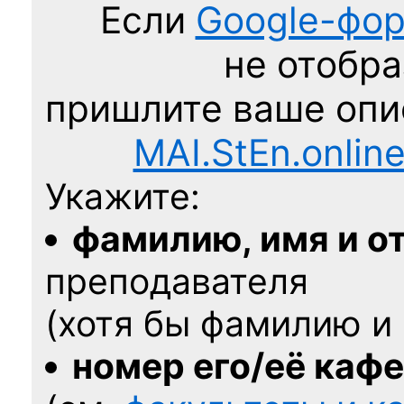
Если
Google-фо
не отобра
пришлите ваше оп
MAI.StEn.onlin
Укажите:
фамилию, имя и о
преподавателя
(хотя бы фамилию и 
номер его/её каф