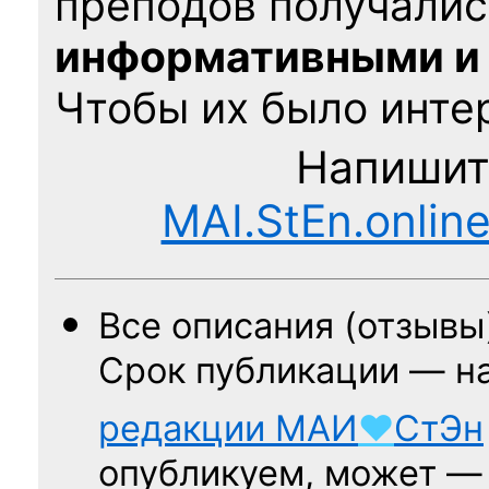
преподов получалис
информативными и
Чтобы их было интер
Напишит
MAI.StEn.onlin
Все описания (отзывы
Срок публикации — н
редакции
МАИ
♥
СтЭн
опубликуем, может 