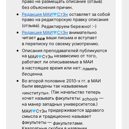
право не размещать описание (отзыв)
без объяснения причин.
Редакция
МАИ
♥
СтЭн
оставляет за собой
право на редакторскую правку описания
(отзыва).
Редактируем бережно! :-)
Редакция
МАИ
♥
СтЭн
внимательно
читает
ваши письма и вступает
все
в переписку по своему усмотрению.
Описания преподавателей публикуются
на
независимо от того,
МАИ
♥
СтЭн
работают ли описываемые в МАИ
в настоящее время или нет:
память
бесценна.
Во второй половине
2010-х гг.
в МАИ
были введены так называемые
(Так начальство теперь
«институты».
хочет называть факультеты:
—
schools
на манер западных университетов.)
придерживается здравого
МАИ
♥
СтЭн
смысла и традиционно называет
факультеты —
факультетами.
Квадратные скобки в названии