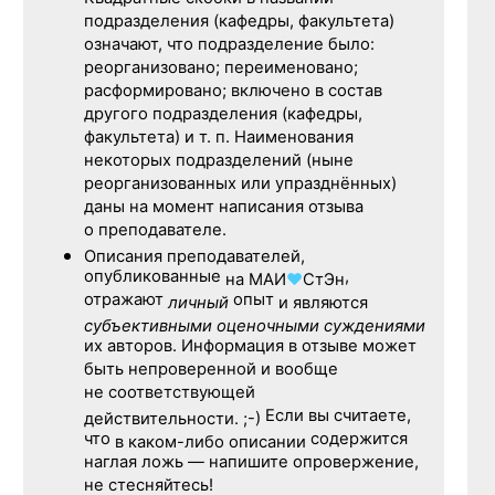
подразделения (кафедры, факультета)
означают, что подразделение было:
реорганизовано; переименовано;
расформировано; включено в состав
другого подразделения (кафедры,
факультета) и т. п. Наименования
некоторых подразделений (ныне
реорганизованных или упразднённых)
даны на момент написания отзыва
о преподавателе.
Описания преподавателей,
опубликованные
,
на
МАИ
♥
СтЭн
отражают
опыт
личный
и являются
субъективными оценочными суждениями
их авторов. Информация в отзыве может
быть непроверенной и вообще
не соответствующей
Если вы считаете,
действительности. ;-)
что
содержится
в каком-либо описании
наглая ложь — напишите опровержение,
не стесняйтесь!