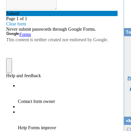
То
П
«М