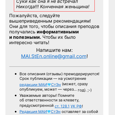
Суки как она я не встречал
Никогда!!! Конченная
женьщина!
Пожалуйста, следуйте
вышеприведенным рекомендациям!
Они для того, чтобы описания преподов
получались
информативными
и полезными.
Чтобы их было
интересно читать!
Напишите нам:
MAI.StEn.online@gmail.com
!
Все описания (отзывы) премодерируются!
Срок публикации — на усмотрение
(может, сразу
редакции
МАИ
♥
СтЭн
опубликуем, может — через…
год). ;-)
Уважаемые авторы! Помните
об ответственности за клевету,
предусмотренной
ст. 128.1
УК РФ
!
Редакция
МАИ
♥
СтЭн
оставляет за собой