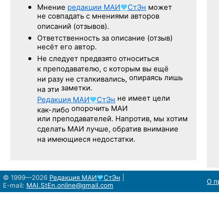
Мнение
редакции
МАИ
♥
СтЭн
может
не совпадать с мнениями авторов
описаний (отзывов).
Ответственность
за описание
(отзыв)
несёт его автор.
Не следует
предвзято относиться
к преподавателю,
с которым
вы ещё
опираясь лишь
ни разу
не сталкивались,
заметки.
на эти
не имеет цели
Редакция
МАИ
♥
СтЭн
опорочить МАИ
как-либо
или преподавателей. Напротив, мы хотим
сделать МАИ лучше, обратив внимание
на имеющиеся недостатки.
© 1999—2026
Редакция
МАИ
♥
СтЭн
|
О п
E-mail:
MAI.StEn.online@gmail.com