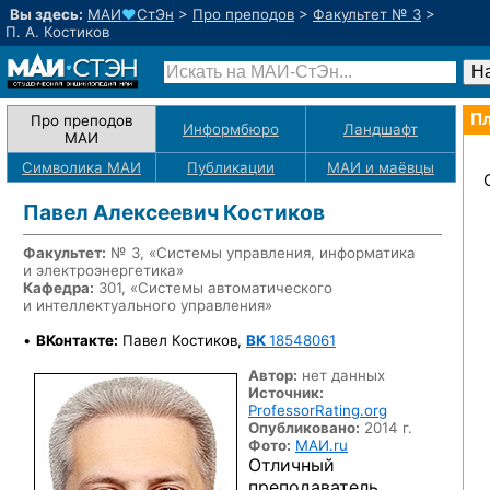
Вы здесь:
МАИ
♥
СтЭн
>
Про преподов
>
Факультет № 3
>
П. А. Костиков
Пл
Про преподов
Информбюро
Ландшафт
МАИ
Символика МАИ
Публикации
МАИ
и маёвцы
Павел Алексеевич Костиков
Факультет:
№ 3, «Системы управления, информатика
и электроэнергетика»
Кафедра:
301, «Системы автоматического
и интеллектуального управления»
•
ВКонтакте:
Павел Костиков,
ВК
18548061
Автор:
нет данных
Источник:
ProfessorRating.org
Опубликовано:
2014 г.
Фото:
МАИ.ru
Отличный
преподаватель.