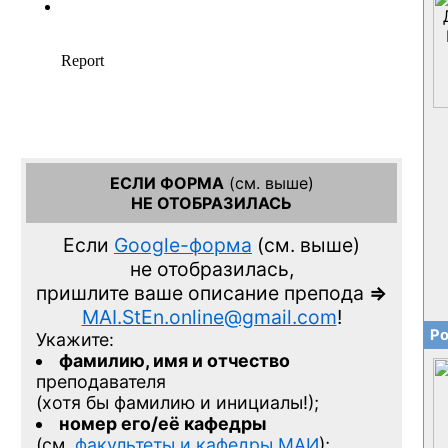
ЕСЛИ ФОРМА
(см. выше)
НЕ ОТОБРАЗИЛАСЬ
Если
Google-форма
(см. выше)
не отобразилась,
пришлите ваше описание препода
=>
MAI.StEn.online@gmail.com
!
Ро
Укажите:
фамилию, имя и отчество
преподавателя
(хотя бы фамилию и инициалы!);
номер его/её кафедры
(см.
факультеты и кафедры МАИ
);