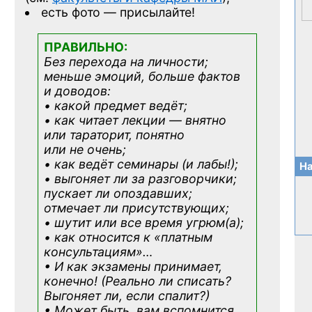
есть фото — присылайте!
ПРАВИЛЬНО:
Без перехода на личности;
меньше эмоций, больше фактов
и доводов:
• какой предмет ведёт;
• как читает лекции — внятно
или тараторит, понятно
или не очень;
• как ведёт семинары (и лабы!);
На
• выгоняет ли за разговорчики;
пускает ли опоздавших;
отмечает ли присутствующих;
• шутит или все время угрюм(а);
• как относится к «платным
консультациям»
…
• И как экзамены принимает,
конечно! (Реально ли списать?
Выгоняет ли, если спалит?)
• Может быть, вам вспомнится