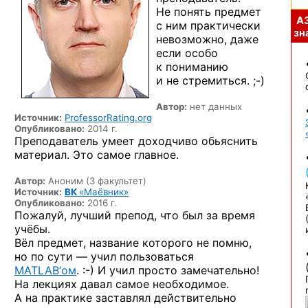
Не понять предмет
А
с ним практически
зна
невозможно, даже
если особо
к пониманию
и не стремиться. ;-)
Автор:
нет данных
Источник:
ProfessorRating.org
Опубликовано:
2014 г.
Преподаватель умеет доходчиво обьяснить
материал. Это самое главное.
Автор:
Аноним (3 факультет)
Источник:
ВК
«Маёвник»
Опубликовано:
2016 г.
Пожалуй, лучший препод, что был за время
учёбы.
Вёл предмет, название которого не помню,
но по сути — учил пользоваться
MATLAB’ом
. :-)
И учил просто замечательно!
На лекциях давал самое необходимое.
А на практике заставлял действительно