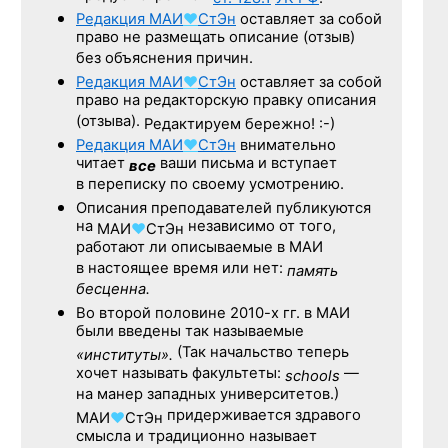
Редакция
МАИ
♥
СтЭн
оставляет за собой
право не размещать описание (отзыв)
без объяснения причин.
Редакция
МАИ
♥
СтЭн
оставляет за собой
право на редакторскую правку описания
(отзыва).
Редактируем бережно! :-)
Редакция
МАИ
♥
СтЭн
внимательно
читает
ваши письма и вступает
все
в переписку по своему усмотрению.
Описания преподавателей публикуются
на
независимо от того,
МАИ
♥
СтЭн
работают ли описываемые в МАИ
в настоящее время или нет:
память
бесценна.
Во второй половине
2010-х гг.
в МАИ
были введены так называемые
(Так начальство теперь
«институты».
хочет называть факультеты:
—
schools
на манер западных университетов.)
придерживается здравого
МАИ
♥
СтЭн
смысла и традиционно называет