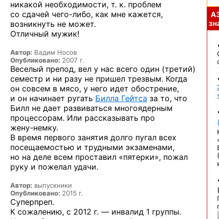
никакой необходимости, т. к. проблем
со сдачей
чего-либо,
как мне кажется,
А
возникнуть не может.
зна
Отличный мужик!
Автор:
Вадим Носов
Опубликовано:
2007 г.
Веселый препод, вел у нас всего один (третий)
семестр и ни разу не пришел трезвым. Когда
он совсем в мясо, у него идет обострение,
и он начинает ругать
Билла Гейтса
за то, что
Билл не дает развиваться многоядерным
процессорам. Или рассказывать про
жену-немку.
В время первого занятия долго пугал всех
посещаемостью и трудными экзаменами,
но на деле всем проставил «пятерки», пожал
руку и пожелал удачи.
Автор:
выпускники
Опубликовано:
2015 г.
Суперпреп.
К сожалению,
с 2012 г. —
инвалид 1 группы.