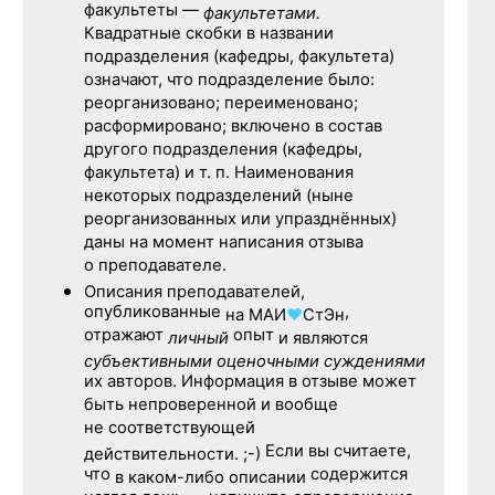
факультеты —
факультетами.
Квадратные скобки в названии
подразделения (кафедры, факультета)
означают, что подразделение было:
реорганизовано; переименовано;
расформировано; включено в состав
другого подразделения (кафедры,
факультета) и т. п. Наименования
некоторых подразделений (ныне
реорганизованных или упразднённых)
даны на момент написания отзыва
о преподавателе.
Описания преподавателей,
опубликованные
,
на
МАИ
♥
СтЭн
отражают
опыт
личный
и являются
субъективными оценочными суждениями
их авторов. Информация в отзыве может
быть непроверенной и вообще
не соответствующей
Если вы считаете,
действительности. ;-)
что
содержится
в каком-либо описании