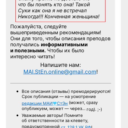
что бы понять кто она! Такой
Суки как она я не встречал
Никогда!!! Конченная
женьщина!
Пожалуйста, следуйте
вышеприведенным рекомендациям!
Они для того, чтобы описания преподов
получались
информативными
и полезными.
Чтобы их было
интересно читать!
Напишите нам:
MAI.StEn.online@gmail.com
!
Все описания (отзывы) премодерируются!
Срок публикации — на усмотрение
(может, сразу
редакции
МАИ
♥
СтЭн
опубликуем, может — через…
год). ;-)
Уважаемые авторы! Помните
об ответственности за клевету,
предусмотренной
ст. 128.1
УК РФ
!