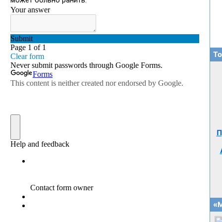
То
П
«М