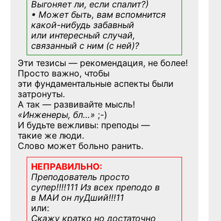
Выгоняет ли, если спалит?)
• Может быть, вам вспомнится
какой-нибудь
забавный
или интересный случай,
связанный с ним (с ней)?
Эти тезисы — рекомендация, не более!
Просто важно, чтобы
эти фундаментальные аспекты были
затронуты.
А так — развивайте мысль!
«Инженеры, бл…»
;-)
И будьте вежливы: преподы —
такие же люди.
Слово может больно ранить.
НЕПРАВИЛЬНО:
Преподователь просто
супер!!!!111 Из всех преподо в
в МАИ он луДший!!!11
или:
Скажу кратко но достаточно