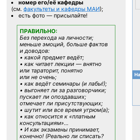
номер его/её кафедры
(см.
факультеты и кафедры МАИ
);
есть фото — присылайте!
ПРАВИЛЬНО:
Без перехода на личности;
меньше эмоций, больше фактов
и доводов:
• какой предмет ведёт;
• как читает лекции — внятно
или тараторит, понятно
На
или не очень;
• как ведёт семинары (и лабы!);
• выгоняет ли за разговорчики;
пускает ли опоздавших;
отмечает ли присутствующих;
• шутит или все время угрюм(а);
• как относится к «платным
консультациям»
…
• И как экзамены принимает,
конечно! (Реально ли списать?