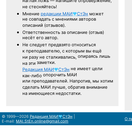
наглая ложь — напишите опровержение,
не стесняйтесь!
Мнение
редакции
МАИ
♥
СтЭн
может
не совпадать с мнениями авторов
описаний (отзывов).
Ответственность
за описание
(отзыв)
несёт его автор.
Не следует
предвзято относиться
к преподавателю,
с которым
вы ещё
опираясь лишь
ни разу
не сталкивались,
заметки.
на эти
не имеет цели
Редакция
МАИ
♥
СтЭн
опорочить МАИ
как-либо
или преподавателей. Напротив, мы хотим
сделать МАИ лучше, обратив внимание
на имеющиеся недостатки.
© 1999—2026
Редакция
МАИ
♥
СтЭн
|
О п
E-mail:
MAI.StEn.online@gmail.com