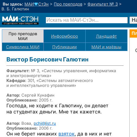
Вы здесь:
МАИ
♥
СтЭн
>
Про преподов
>
Факультет № 3
>
В. Б. Галютин
Пл
Про преподов
Информбюро
Ландшафт
МАИ
Символика МАИ
Публикации
МАИ
и маёвцы
Виктор Борисович Галютин
Факультет:
№ 3, «Системы управления, информатика
и электроэнергетика»
Кафедра:
301, «Системы автоматического
и интеллектуального управления»
Автор:
Сергей Кунафин
Опубликовано:
2005 г.
Господа, не ходите к Галютину, он делает
на студентах деньги. Мне так кажется.
Автор:
Вова,
pchi@list.ru
Опубликовано:
2006 г.
Он не берет никаких
взяток
, да в них и нет