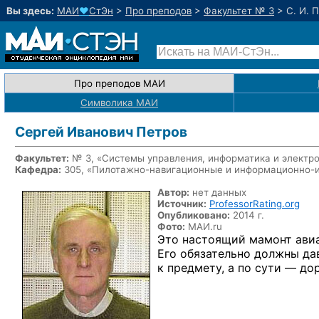
Вы здесь:
МАИ
♥
СтЭн
>
Про преподов
>
Факультет № 3
>
С. И. 
Про преподов МАИ
Символика МАИ
Сергей Иванович Петров
Факультет:
№ 3, «Системы управления, информатика и электр
Кафедра:
305, «Пилотажно-навигационные и информационно-
Автор:
нет данных
Источник:
ProfessorRating.org
Опубликовано:
2014 г.
Фото:
МАИ.ru
Это настоящий мамонт ави
Его обязательно должны да
к предмету, а по сути — до