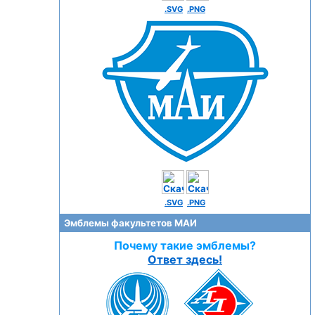
.SVG
.PNG
.SVG
.PNG
Эмблемы факультетов МАИ
Почему такие эмблемы?
Ответ здесь!