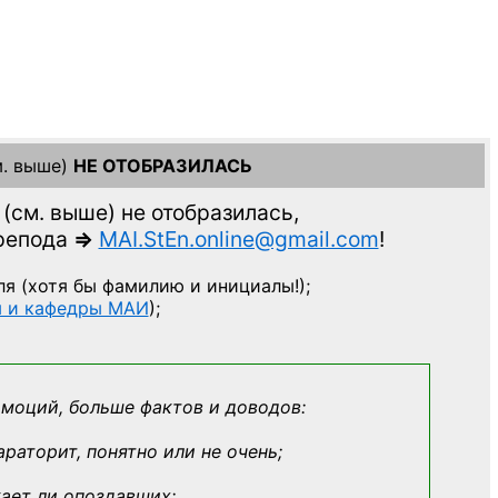
. выше)
НЕ ОТОБРАЗИЛАСЬ
(см. выше)
не отобразилась,
препода
=>
MAI.StEn.online@gmail.com
!
ля
(хотя бы фамилию и инициалы!);
ы и кафедры МАИ
);
эмоций, больше фактов и доводов:
араторит, понятно или не очень;
кает ли опоздавших;