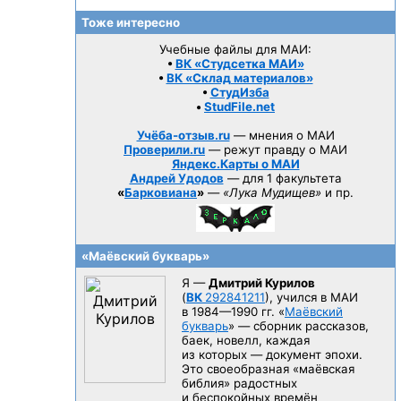
Тоже интересно
Учебные файлы для МАИ:
•
ВК «Студсетка МАИ»
•
ВК «Склад материалов»
•
СтудИзба
•
StudFile.net
Учёба-отзыв.ru
— мнения о МАИ
Проверили.ru
— режут правду о МАИ
Яндекс.Карты о МАИ
Андрей Удодов
— для 1 факультета
«
Барковиана
»
—
«Лука Мудищев»
и пр.
«Маёвский букварь»
Я —
Дмитрий Курилов
(
ВК
292841211
), учился в МАИ
в 1984—1990 гг.
«
Маёвский
букварь
» — сборник рассказов,
баек, новелл, каждая
из которых — документ эпохи.
Это своеобразная «маёвская
библия» радостных
и беспокойных времён