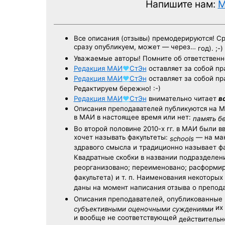
Напишите нам:
M
Все описания (отзывы) премодерируются! С
сразу опубликуем, может — через…
год). ;-)
Уважаемые авторы! Помните об ответственн
Редакция
МАИ
♥
СтЭн
оставляет за собой пр
Редакция
МАИ
♥
СтЭн
оставляет за собой пр
Редактируем бережно! :-)
Редакция
МАИ
♥
СтЭн
внимательно читает
в
Описания преподавателей публикуются на
М
в МАИ в настоящее время или нет:
память б
Во второй половине
2010-х гг.
в МАИ были в
хочет называть факультеты:
— на ман
schools
здравого смысла и традиционно называет 
Квадратные скобки в названии подразделени
реорганизовано; переименовано; расформир
факультета) и т. п. Наименования некоторы
даны на момент написания отзыва о препод
Описания преподавателей, опубликованные
их 
субъективными оценочными суждениями
и вообще не соответствующей
действительно