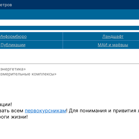
Петров
Информбюро
Ландшафт
Публикации
МАИ
и маёвцы
оэнергетика»
измерительные комплексы»
ации!
вать всем
первокурсникам
! Для понимания и привития
роги жизни!