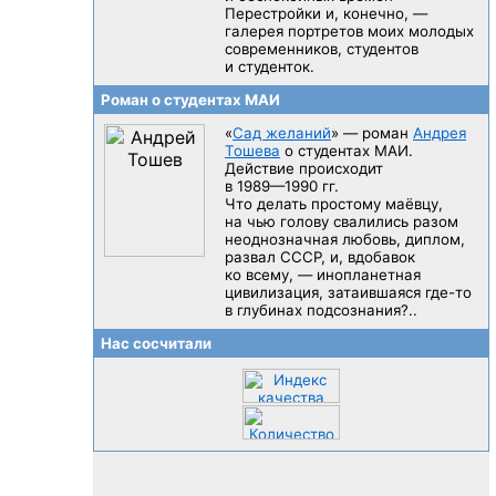
Перестройки и, конечно, —
галерея портретов моих молодых
современников, студентов
и студенток.
Роман о студентах МАИ
«
Сад желаний
» — роман
Андрея
Тошева
о студентах МАИ.
Действие происходит
в 1989—1990 гг.
Что делать простому маёвцу,
на чью голову свалились разом
неоднозначная любовь, диплом,
развал CCCP, и, вдобавок
ко всему, — инопланетная
цивилизация, затаившаяся
где-то
в глубинах подсознания?..
Нас сосчитали