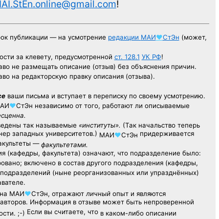
AI.StEn.online@gmail.com
!
рок публикации — на усмотрение
редакции
МАИ
♥
СтЭн
(может,
ости за клевету, предусмотренной
ст. 128.1
УК РФ
!
аво не размещать описание (отзыв) без объяснения причин.
аво на редакторскую правку описания (отзыва).
се
ваши письма и вступает в переписку по своему усмотрению.
АИ
♥
СтЭн
независимо от того, работают ли описываемые
есценна.
ведены так называемые
«институты».
(Так начальство теперь
ер западных университетов.)
придерживается
МАИ
♥
СтЭн
факультеты —
факультетами.
я (кафедры, факультета) означают, что подразделение было:
овано; включено в состав другого подразделения (кафедры,
х подразделений (ныне реорганизованных или упразднённых)
авателе.
на
МАИ
♥
СтЭн
, отражают
личный
опыт
и являются
авторов. Информация в отзыве может быть непроверенной
Если вы считаете, что
сти. ;-)
в каком-либо описании