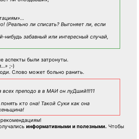
ьтациям»
…
о! (Реально ли списать? Выгоняет ли, если
й-нибудь
забавный или интересный случай,
е аспекты были затронуты.
л…»
;-)
юди. Слово может больно ранить.
з всех преподо в в МАИ он луДший!!!11
понять кто она! Такой Суки как она
женьщина!
 рекомендациям!
получались
информативными и полезными.
Чтобы