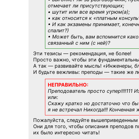
отмечает ли присутствующих;
• шутит или все время угрюм(а);
• как относится к «платным консул
• И как экзамены принимает, конечн
спалит?)
• Может быть, вам вспомнится
како
связанный с ним (с ней)?
Эти тезисы — рекомендация, не более!
Просто важно, чтобы эти фундаментальны
А так — развивайте мысль!
«Инженеры, б
И будьте вежливы: преподы — такие же л
НЕПРАВИЛЬНО:
Преподователь просто супер!!!!111 И
или:
Скажу кратко но достаточно что бы 
я не встречал Никогда!!! Конченная
Пожалуйста, следуйте вышеприведенным
Они для того, чтобы описания преподов 
их было интересно читать!