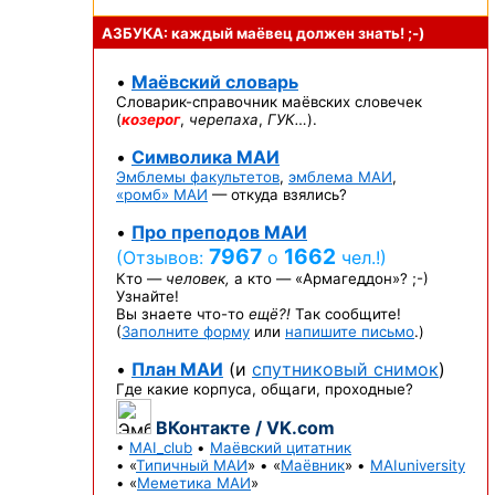
АЗБУКА: каждый маёвец должен
знать! ;-)
•
Маёвский словарь
Словарик-справочник
маёвских словечек
(
козерог
,
черепаха
,
ГУК…
).
•
Символика МАИ
Эмблемы факультетов
,
эмблема МАИ
,
«ромб» МАИ
— откуда взялись?
•
Про преподов МАИ
7967
1662
(Отзывов:
о
чел.!)
Кто —
человек,
а кто —
«Армагеддон»? ;-)
Узнайте!
Вы знаете
что-то
ещё?!
Так сообщите!
(
Заполните форму
или
напишите письмо
.)
•
План МАИ
(и
спутниковый снимок
)
Где какие корпуса, общаги, проходные?
ВКонтакте / VK.com
•
MAI_club
•
Маёвский цитатник
• «
Типичный МАИ
» • «
Маёвник
» •
MAIuniversity
• «
Меметика МАИ
»