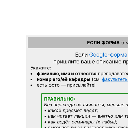
ЕСЛИ ФОРМА
(см
Если
Google-форма
пришлите ваше описание 
Укажите:
фамилию, имя и отчество
преподавате
номер его/её кафедры
(см.
факультет
есть фото — присылайте!
ПРАВИЛЬНО:
Без перехода на личности; меньше 
• какой предмет ведёт;
• как читает лекции — внятно или т
• как ведёт семинары (и лабы!);
• выгоняет ли за разговорчики; пус