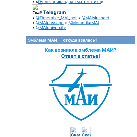
• «
Очень прикладная математика
»
Telegram
•
@Timetable_MAI_bot
•
@MAIslushaet
•
@MAIpassage
•
@MemetikaMAI
•
@MAIuniversity
Эмблема МАИ — откуда взялась?
Как возникла эмблема МАИ?
Ответ в статье!