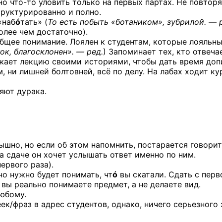
жно
что-то
уловить только на первых партах. Не повторя
труктурированно и полно.
«наб
ó
тать» (
То есть побыть «ботаником», зубрилой. — 
олее чем достаточно).
бщее понимание. Лоялен к студентам, которые лояльны
к, благосклонен». — ред.
) Запоминает тех, кто отвеча
ежает лекцию своими историями, чтобы дать время доп
 ни лишней болтовней, всё по делу. На лабах ходит ку
яют дурака.
лышно, но если об этом напомнить, постарается говори
на сдаче он хочет услышать ответ именно по ним.
ервого раза).
но нужно будет понимать, чт
ó
вы скатали. Сдать с перв
и вы реально понимаете предмет, а не делаете вид.
любому.
к/фраз в адрес студентов, однако, ничего серьезного 