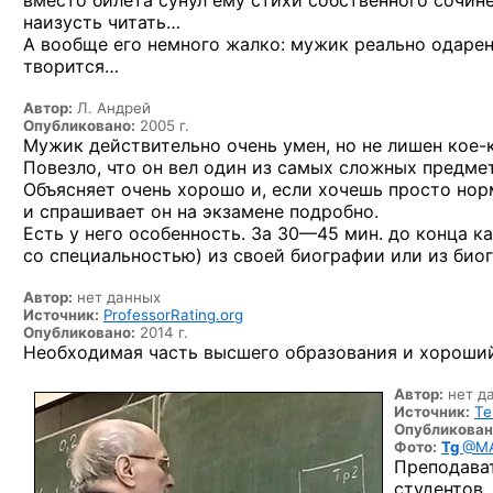
вместо билета сунул ему стихи собственного
сочин
наизусть читать…
А вообще
его немного жалко: мужик реально одар
творится…
Автор:
Л. Андрей
Опубликовано:
2005 г.
Мужик действительно очень умен, но не лишен
кое-
Повезло, что он вел один из самых сложных предмет
Объясняет очень хорошо и, если хочешь просто нор
и спрашивает он на экзамене подробно.
Есть у него особенность.
За 30—45 мин.
до конца ка
со специальностью) из своей биографии или из био
Автор:
нет данных
Источник:
ProfessorRating.org
Опубликовано:
2014 г.
Необходимая часть высшего образования и хороший
Автор:
нет д
Источник:
Te
Опубликован
Фото:
Tg
@MA
Преподават
студентов,