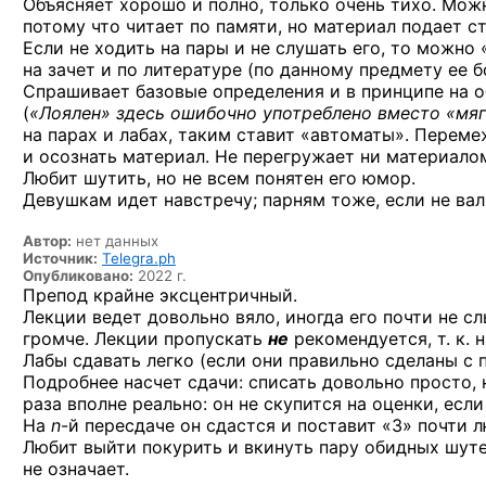
Объясняет хорошо и полно, только очень тихо. Мо
потому что читает по памяти, но материал подает с
Если не ходить на пары и не слушать его, то можно 
на зачет и по литературе (по данному предмету ее б
Спрашивает базовые определения и в принципе на о
(
«Лоялен» здесь ошибочно употреблено вместо «мяго
на парах и лабах, таким ставит «автоматы». Перем
и осознать материал. Не перегружает ни материалом,
Любит шутить, но не всем понятен его юмор.
Девушкам идет навстречу; парням тоже, если не вал
Автор:
нет данных
Источник:
Telegra.ph
Опубликовано:
2022 г.
Препод крайне эксцентричный.
Лекции ведет довольно вяло, иногда его почти не с
громче. Лекции пропускать
не
рекомендуется, т. к. 
Лабы сдавать легко (если они правильно сделаны с п
Подробнее насчет сдачи: списать довольно просто, 
раза вполне реально: он не скупится на оценки, есл
На
n
-й пересдаче
он сдастся и поставит «3» почти 
Любит выйти покурить и вкинуть пару обидных шутее
не означает.