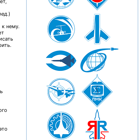
ет,
ред.
)
 к нему.
ет
исать
рить.
ть
ого
это