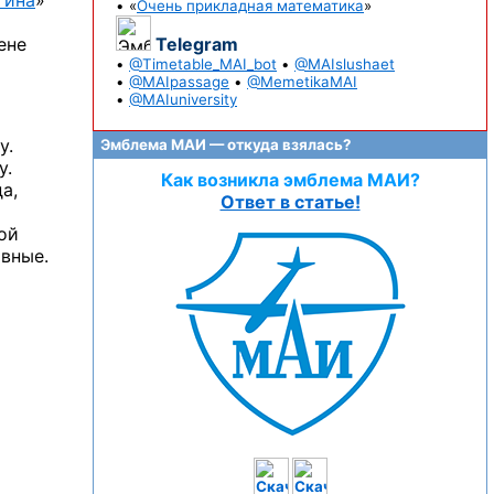
гина
»
• «
Очень прикладная математика
»
ене
Telegram
•
@Timetable_MAI_bot
•
@MAIslushaet
•
@MAIpassage
•
@MemetikaMAI
•
@MAIuniversity
у.
Эмблема МАИ — откуда взялась?
у.
Как возникла эмблема МАИ?
а,
Ответ в статье!
ой
вные.