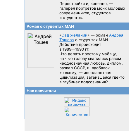
Перестройки и, конечно, —
галерея портретов моих молодых
современников, студентов
и студенток.
Роман о студентах МАИ
«
Сад желаний
» — роман
Андрея
Тошева
о студентах МАИ.
Действие происходит
в 1989—1990 гг.
Что делать простому маёвцу,
на чью голову свалились разом
неоднозначная любовь, диплом,
развал CCCP, и, вдобавок
ко всему, — инопланетная
цивилизация, затаившаяся
где-то
в глубинах подсознания?..
Нас сосчитали