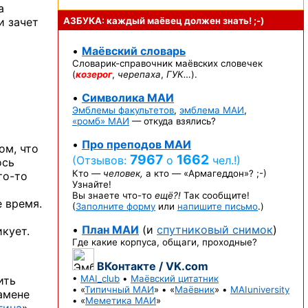
а
и зачет
АЗБУКА: каждый маёвец должен
знать! ;-)
•
Маёвский словарь
Словарик-справочник
маёвских словечек
(
козерог
,
черепаха
,
ГУК…
).
•
Символика МАИ
Эмблемы факультетов
,
эмблема МАИ
,
«ромб» МАИ
— откуда взялись?
•
Про преподов МАИ
ом,
что
7967
1662
(Отзывов:
о
чел.!)
сь
Кто —
человек,
а кто —
«Армагеддон»? ;-)
то-то
Узнайте!
Вы знаете
что-то
ещё?!
Так сообщите!
 время.
(
Заполните форму
или
напишите письмо
.)
•
План МАИ
(и
спутниковый снимок
)
икует.
Где какие корпуса, общаги, проходные?
ВКонтакте / VK.com
•
MAI_club
•
Маёвский цитатник
ить
• «
Типичный МАИ
» • «
Маёвник
» •
MAIuniversity
амене
• «
Меметика МАИ
»