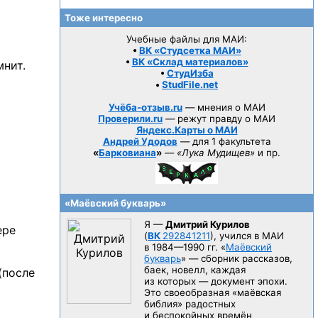
Тоже интересно
Учебные файлы для МАИ:
•
ВК «Студсетка МАИ»
•
ВК «Склад материалов»
мнит.
•
СтудИзба
•
StudFile.net
Учёба-отзыв.ru
— мнения о МАИ
Проверили.ru
— режут правду о МАИ
Яндекс.Карты о МАИ
Андрей Удодов
— для 1 факультета
«
Барковиана
»
—
«Лука Мудищев»
и пр.
«Маёвский букварь»
Я —
Дмитрий Курилов
ере
(
ВК
292841211
), учился в МАИ
в 1984—1990 гг.
«
Маёвский
букварь
» — сборник рассказов,
баек, новелл, каждая
(после
из которых — документ эпохи.
Это своеобразная «маёвская
библия» радостных
и беспокойных времён