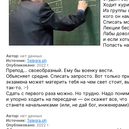
Ходит кури
Из группы 
кого он на
Списать м
Лекции бес
Лабы довол
и если хот
Попасть на
Автор:
нет данных
Источник:
Telegra.ph
Опубликовано:
2022 г.
Препод… своеобразный. Ему бы военку вести.
Объясняет средне. Списать запросто. Вот только пр
экзамена может материть тебя на чем свет стоит, вы
так-то. :-)
Сдать с первого раза можно. Но трудно. Надо поним
и упорно ходить на пересдачи — он скажет все, что 
станете начальниками (или, не дай бог, инженерами
Автор:
нет данных
Источник:
Telegra.ph
Опубликовано:
2022 г.