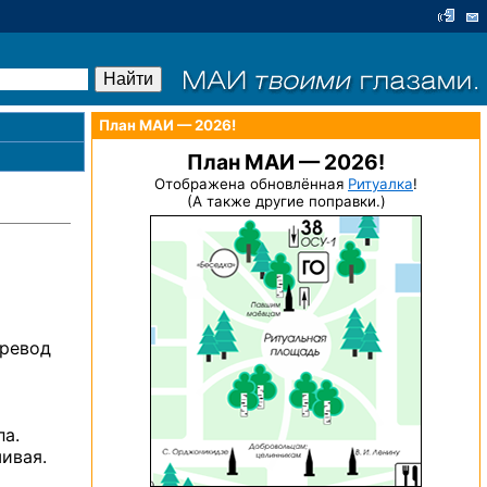
План МАИ — 2026!
План МАИ — 2026!
Отображена обновлённая
Ритуалка
!
(А также другие поправки.)
ревод
ла.
ивая.