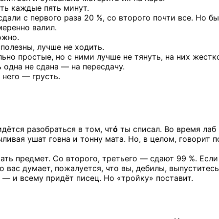
ть каждые пять минут.
сдали с первого раза 20 %, со второго почти все. Но бы
меренно валил.
ожно.
полезны, лучше не ходить.
ьно простые, но с ними лучше не тянуть, на них жестко
ь одна не сдана — на пересдачу.
 него — грусть.
идётся разобраться в том, чт
ó
ты списал. Во время лаб
ливая ушат говна и тонну мата. Но, в целом, говорит п
ать предмет. Со второго, третьего — сдают 99 %. Если
о вас думает, пожалуется, что вы, дебилы, выпуститесь
) — и всему придёт писец. Но «тройку» поставит.