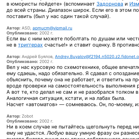
в юмористы
пойдете» (вспоминает
Задорнова
и
Изм
до всей
страны. Диапазон широк. Если его
в этом
по
поставить (был
у нас
один такой случай).
Автор:
ASD,
apmucm@vipmail.ru
Опубликовано:
2002 г.
Если вы
с ним
можете поболтать
по душам
или чест
не в
триггерах
счастье!»
и ставит
оценку.
В противн
Автор:
Андрей Буялов,
Andrey.Buyalov@f2194.n5020.z2.fidonet.o
Опубликовано:
2002 г.
Вел
у нас
курсовую
по схемотехнике,
общее
впечат
ему сдаешь, надо обязательно.
Я сдавал
с опоздани
объяснить, почему она
не работает,
и ответить
на п
вроде проверки
на самостоятельность
выполнения р
А вот
те, кто делал
не сам
и не разобрался
толком
в
Аналогичная ситуация, кстати,
и на лабах
была.
Насчет
«автоматов» —
сомневаюсь.
Он, по-моему,
и
Автор:
Zobot
Опубликовано:
2002 г.
Ни в коем
случае
не пытайтесь
щегольнуть перед ни
ему не удастся.
Любую
вашу умную фразу он разнес