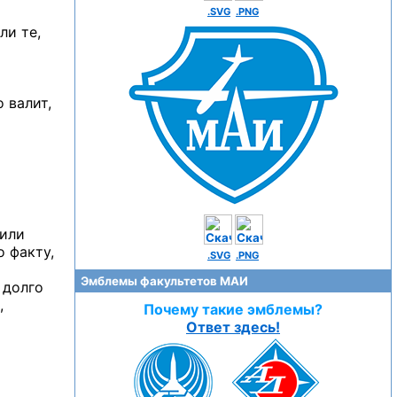
.SVG
.PNG
ли те,
 валит,
 или
о факту,
.SVG
.PNG
Эмблемы факультетов МАИ
 долго
,
Почему такие эмблемы?
Ответ здесь!