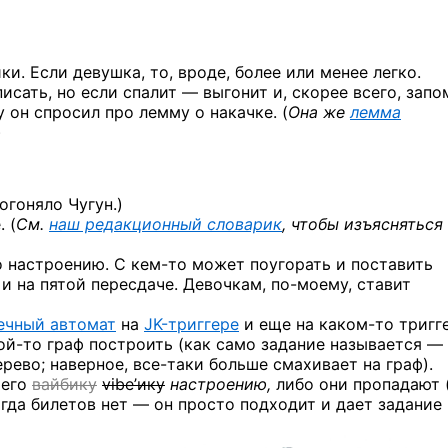
и. Если девушка, то, вроде, более или менее легко.
сать, но если спалит — выгонит и, скорее всего, запо
 он спросил про лемму о накачке. (
Она же
лемма
)
огоняло Чугун.)
 (
См.
наш редакционный словарик
, чтобы изъясняться
по настроению.
С кем-то
может поугорать и поставить
 и на пятой пересдаче. Девочкам,
по-моему,
ставит
ечный автомат
на
JK-триггере
и еще
на каком-то
тригг
ой-то
граф построить (как само задание называется —
ерево; наверное,
все-таки
больше смахивает на граф).
 его
вайбику
vibe’ику
настроению,
либо они пропадают 
огда билетов нет — он просто подходит и дает задание