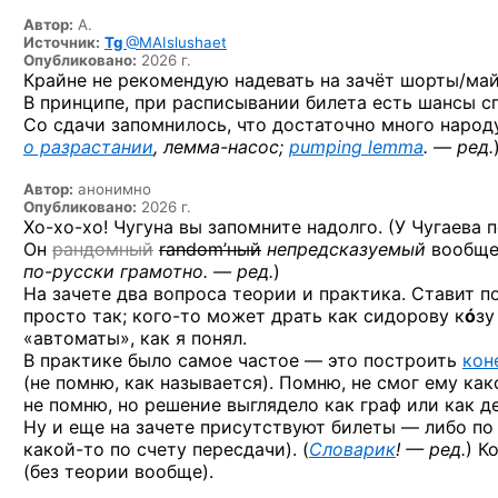
Автор:
А.
Источник:
Tg
@MAIslushaet
Опубликовано:
2026 г.
Крайне не рекомендую надевать на зачёт шорты/майк
В принципе, при расписывании билета есть шансы спи
Со сдачи запомнилось, что достаточно много народу
о разрастании
,
лемма-насос;
pumping lemma
. — ред.
Автор:
анонимно
Опубликовано:
2026 г.
Хо-хо-хо!
Чугуна вы запомните надолго. (У Чугаева п
Он
рандомный
random’ный
непредсказуемый
вообще.
по-русски
грамотно. — ред.
)
На зачете два вопроса теории и практика. Ставит 
просто так;
кого-то
может драть как сидорову к
ó
зу
«автоматы», как я понял.
В практике было самое частое — это построить
кон
(не помню, как называется). Помню, не смог ему
как
не помню, но решение выглядело как граф или как д
Ну и еще на зачете присутствуют билеты — либо по
какой-то
по счету пересдачи). (
Словарик
! — ред.
) К
(без теории вообще).