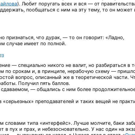
айлова
).
Любит поругать всех
и вся —
от правительств
ддержать, пообщаться
с ним
на эту
тему,
то он
может
но
признаться, что
дурак, —
то он говорит: «Ладно,
ом
случае имеет
по полной.
rg
ление —
специально никого
не валит,
но разбираться
в т
ем
по срокам
и, в принципе,
нерабочую
схему —
пришло
ростой
вопрос,
описанный же
в теоретической
части.
Ч
аботы. Получил пять баллов.
 сдаваемом, —
общались
с ним
более продолжительное
з «серьезных»
преподавателей
и таких
вещей
не практ
м словами типа «интерфейс». Лучше молчите, баки заб
ет
в пух
и прах,
и небезосновательно.
У нас
один
на экз