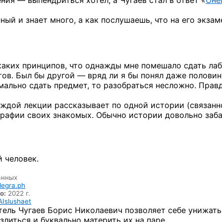
ения —
выпендриться хотел,
а Чугаев
стал
в ответ
«
Оне
енный
и знает
много, а как послушаешь,
что на его
экзам
каких
принципов, что однажды мне помешало сдать лаб
ов. Был бы другой — вряд ли я бы понял даже половин
мально сдать предмет, то разобраться несложно. Правд
ждой лекции рассказывает по одной истории (связанн
графии своих знакомых. Обычно истории довольно заба
 человек.
анных
legra.ph
о:
2022 г.
Islushaet
ель Чугаев Борис Николаевич позволяет себе унижать
 злиться и буквально материть их на паре.