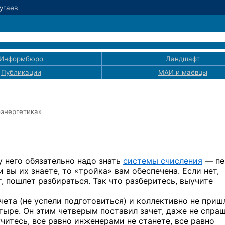
Чугаев
Информбюро
Ландшафт
Публикации
МАИ
и маёвцы
оэнергетика»
у него
обязательно надо знать
системы счисления
— пе
 вы их знаете,
то «тройка»
вам обеспечена. Если нет,
,
пошлет разбираться. Так что разберитесь, выучите
ачета
(не успели
подготовиться)
и коллективно
не приш
тыре. Он этим четверым поставил зачет, даже
не спраш
учитесь,
все равно инженерами
не станете,
все равно