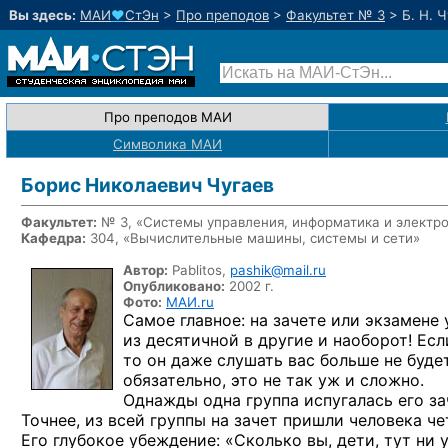
Вы здесь:
МАИ
♥
СтЭн
>
Про преподов
>
Факультет № 3
>
Б. Н. 
Про преподов МАИ
Символика МАИ
Борис Николаевич Чугаев
Факультет:
№ 3, «Системы управления, информатика и электр
Кафедра:
304, «Вычислительные машины, системы и сети»
Автор:
Pablitos,
pashik@mail.ru
Опубликовано:
2002 г.
Фото:
МАИ.ru
Самое главное:
на зачете
или экзамене
из десятичной
в другие
и наоборот!
Если
то он даже
слушать вас больше
не будет
обязательно, это
не так уж
и сложно.
Однажды одна группа испугалась его з
Точнее,
из всей
группы
на зачет
пришли человека че
Его глубокое убеждение: «Сколько вы, дети, тут
ни 