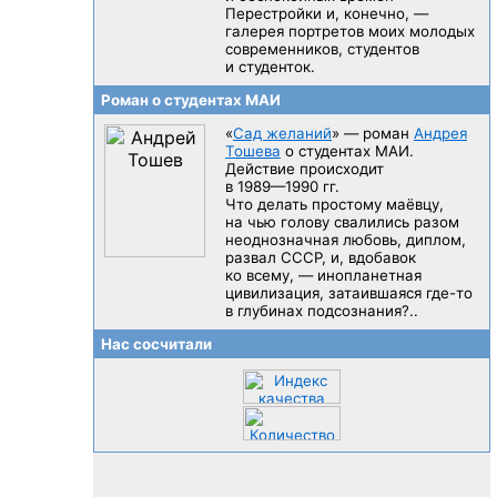
Перестройки и, конечно, —
галерея портретов моих молодых
современников, студентов
и студенток.
Роман о студентах МАИ
«
Сад желаний
» — роман
Андрея
Тошева
о студентах МАИ.
Действие происходит
в 1989—1990 гг.
Что делать простому маёвцу,
на чью голову свалились разом
неоднозначная любовь, диплом,
развал CCCP, и, вдобавок
ко всему, — инопланетная
цивилизация, затаившаяся
где-то
в глубинах подсознания?..
Нас сосчитали