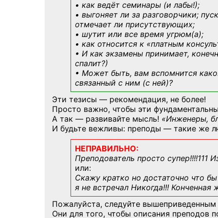
• как ведёт семинары (и лабы!);
• выгоняет ли за разговорчики; пус
отмечает ли присутствующих;
• шутит или все время угрюм(а);
• как относится к «платным консул
• И как экзамены принимает, конечн
спалит?)
• Может быть, вам вспомнится
како
связанный с ним (с ней)?
Эти тезисы — рекомендация, не более!
Просто важно, чтобы эти фундаментальны
А так — развивайте мысль!
«Инженеры, б
И будьте вежливы: преподы — такие же л
НЕПРАВИЛЬНО:
Преподователь просто супер!!!!111 И
или:
Скажу кратко но достаточно что бы 
я не встречал Никогда!!! Конченная
Пожалуйста, следуйте вышеприведенным
Они для того, чтобы описания преподов 