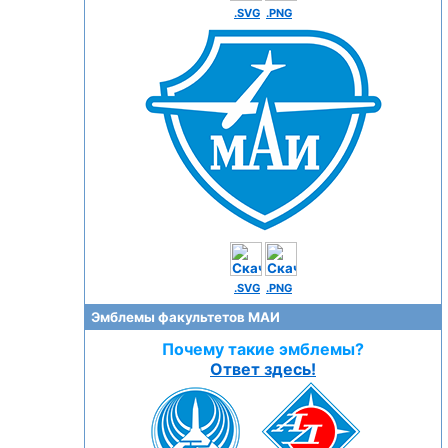
.SVG
.PNG
.SVG
.PNG
Эмблемы факультетов МАИ
Почему такие эмблемы?
Ответ здесь!