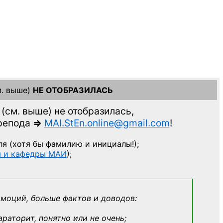
. выше)
НЕ ОТОБРАЗИЛАСЬ
(см. выше)
не отобразилась,
препода
=>
MAI.StEn.online@gmail.com
!
ля
(хотя бы фамилию и инициалы!);
ы и кафедры МАИ
);
эмоций, больше фактов и доводов:
араторит, понятно или не очень;