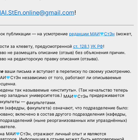
AI.StEn.online@gmail.com
!
рок публикации — на усмотрение
редакции
МАИ
♥
СтЭн
(может,
ости за клевету, предусмотренной
ст. 128.1
УК РФ
!
аво не размещать описание (отзыв) без объяснения причин.
аво на редакторскую правку описания (отзыва).
се
ваши письма и вступает в переписку по своему усмотрению.
АИ
♥
СтЭн
независимо от того, работают ли описываемые
есценна.
ведены так называемые
«институты».
(Так начальство теперь
ер западных университетов.)
придерживается
МАИ
♥
СтЭн
факультеты —
факультетами.
я (кафедры, факультета) означают, что подразделение было:
овано; включено в состав другого подразделения (кафедры,
х подразделений (ныне реорганизованных или упразднённых)
авателе.
на
МАИ
♥
СтЭн
, отражают
личный
опыт
и являются
авторов. Информация в отзыве может быть непроверенной