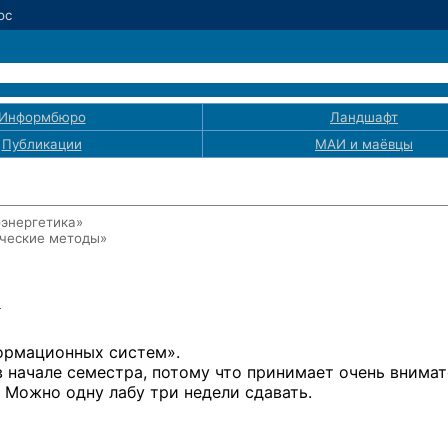
ос
Информбюро
Ландшафт
Публикации
МАИ
и маёвцы
оэнергетика»
ические методы»
1
ормационных систем».
в начале семестра, потому что принимает очень внима
 Можно одну лабу три недели сдавать.