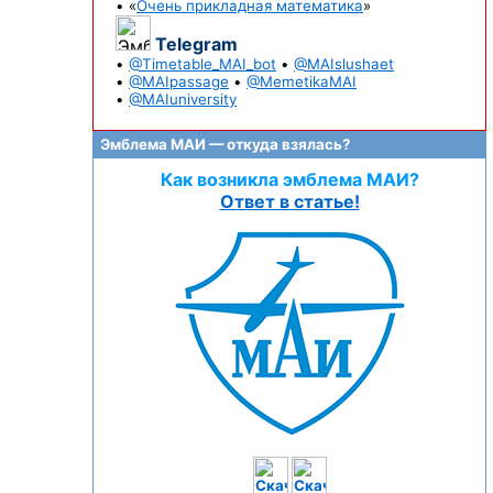
• «
Очень прикладная математика
»
Telegram
•
@Timetable_MAI_bot
•
@MAIslushaet
•
@MAIpassage
•
@MemetikaMAI
•
@MAIuniversity
Эмблема МАИ — откуда взялась?
Как возникла эмблема МАИ?
Ответ в статье!