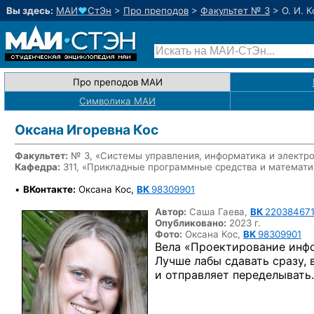
Вы здесь:
МАИ
♥
СтЭн
>
Про преподов
>
Факультет № 3
>
О. И. К
Про преподов МАИ
Символика МАИ
Оксана Игоревна Кос
Факультет:
№ 3, «Системы управления, информатика и электр
Кафедра:
311, «Прикладные программные средства и математ
•
ВКонтакте:
Оксана Кос,
ВК
98309901
Автор:
Саша Гаева,
ВК
22038467
Опубликовано:
2023 г.
Фото:
Оксана Кос,
ВК
98309901
Вела «Проектирование инф
Лучше лабы сдавать сразу, 
и отправляет переделывать.