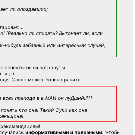
кает ли опоздавших;
ьтациям»
…
о! (Реально ли списать? Выгоняет ли, если
й-нибудь
забавный или интересный случай,
е аспекты были затронуты.
л…»
;-)
юди. Слово может больно ранить.
з всех преподо в в МАИ он луДший!!!11
понять кто она! Такой Суки как она
женьщина!
 рекомендациям!
получались
информативными и полезными.
Чтобы