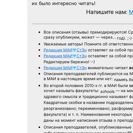
их было интересно читать!
Напишите нам:
M
Все описания (отзывы) премодерируются! С
сразу опубликуем, может — через…
год). ;-)
Уважаемые авторы! Помните об ответственн
Редакция
МАИ
♥
СтЭн
оставляет за собой пр
Редакция
МАИ
♥
СтЭн
оставляет за собой пр
Редактируем бережно! :-)
Редакция
МАИ
♥
СтЭн
внимательно читает
в
Описания преподавателей публикуются на
М
в МАИ в настоящее время или нет:
память б
Во второй половине
2010-х гг.
в МАИ были в
хочет называть факультеты:
— на ман
schools
здравого смысла и традиционно называет 
Квадратные скобки в названии подразделени
реорганизовано; переименовано; расформир
факультета) и т. п. Наименования некоторы
даны на момент написания отзыва о препод
Описания преподавателей, опубликованные
их 