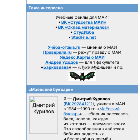
Тоже интересно
Учебные файлы для МАИ:
•
ВК «Студсетка МАИ»
•
ВК «Склад материалов»
•
СтудИзба
•
StudFile.net
Учёба-отзыв.ru
— мнения о МАИ
Проверили.ru
— режут правду о МАИ
Яндекс.Карты о МАИ
Андрей Удодов
— для 1 факультета
«
Барковиана
»
—
«Лука Мудищев»
и пр.
«Маёвский букварь»
Я —
Дмитрий Курилов
(
ВК
292841211
), учился в МАИ
в 1984—1990 гг.
«
Маёвский
букварь
» — сборник рассказов,
баек, новелл, каждая
из которых — документ эпохи.
Это своеобразная «маёвская
библия» радостных
и беспокойных времён