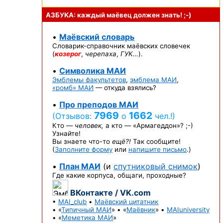
АЗБУКА: каждый маёвец должен
знать! ;-)
•
Маёвский словарь
Словарик-справочник
маёвских словечек
(
козерог
,
черепаха
,
ГУК…
).
•
Символика МАИ
Эмблемы факультетов
,
эмблема МАИ
,
«ромб» МАИ
— откуда взялись?
•
Про преподов МАИ
7969
1662
(Отзывов:
о
чел.!)
Кто —
человек,
а кто —
«Армагеддон»? ;-)
Узнайте!
Вы знаете
что-то
ещё?!
Так сообщите!
(
Заполните форму
или
напишите письмо
.)
•
План МАИ
(и
спутниковый снимок
)
Где какие корпуса, общаги, проходные?
ВКонтакте / VK.com
•
MAI_club
•
Маёвский цитатник
• «
Типичный МАИ
» • «
Маёвник
» •
MAIuniversity
• «
Меметика МАИ
»