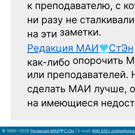
к преподавателю,
с к
ни разу
не сталкивали
заметки.
на эти
Редакция
МАИ
♥
СтЭн
опорочить 
как-либо
или преподавателей. 
сделать МАИ лучше, 
на имеющиеся недост
© 1999—2026
Редакция
МАИ
♥
СтЭн
|
E-mail:
MAI.StEn.online@gma