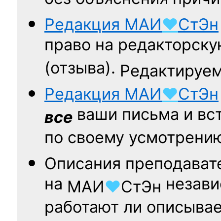
Редакция
МАИ
♥
СтЭн
право на редакторску
(отзыва).
Редактируем
Редакция
МАИ
♥
СтЭн
ваши письма и вст
все
по своему усмотрени
Описания преподават
на
независ
МАИ
♥
СтЭн
работают ли описыва