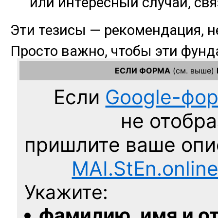
ЕСЛИ ФОРМА
(см. выше)
Если
Google-фо
не отобра
пришлите ваше оп
MAI.StEn.onlin
Укажите:
фамилию, имя и о