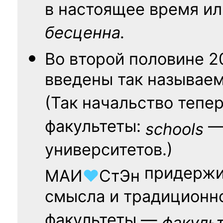
в настоящее время ил
бесценна.
Во второй половине
2
введены так называе
(Так начальство тепе
факультеты:
— 
schools
университетов.)
придержи
МАИ
♥
СтЭн
смысла и традиционн
факультеты —
факуль