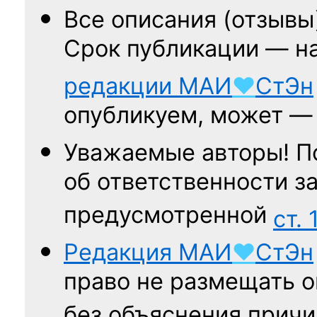
Все описания (отзывы
Срок публикации — н
редакции
МАИ
♥
СтЭн
опубликуем, может 
Уважаемые авторы! П
об ответственности за
предусмотренной
ст. 
Редакция
МАИ
♥
СтЭн
право не размещать о
без объяснения причи