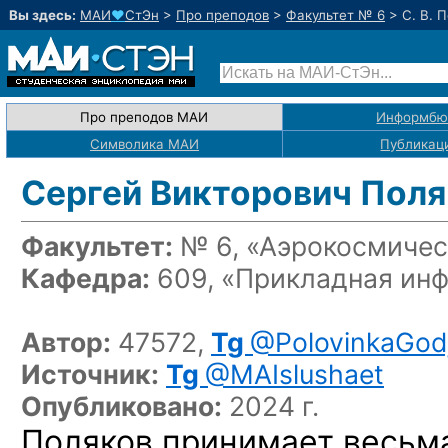
Вы здесь:
МАИ
♥
СтЭн
>
Про преподов
>
Факультет № 6
>
С. В. 
Про преподов МАИ
Информбю
Символика МАИ
Публикац
Сергей Викторович Поля
Факультет:
№ 6, «Аэрокосмичес
Кафедра:
609, «Прикладная ин
Автор:
47572,
Tg
@PolovinkaGod
Источник:
Tg
@MAIslushaet
Опубликовано:
2024 г.
Поляков принимает весьм