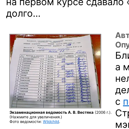
на первом курсе сдавало
долго…
Авт
Опу
Бл
а 
не
де
с
п
Ст
Экзаменационная ведомость А. В. Вестяка
(2006 г.).
(Нажмите для увеличения.)
мэ
Фото ведомости:
Wildchild
.