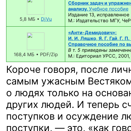
Сборник задач и упражне
анализу.
Учебное пособие
Издание 13, исправленное
5,8 МБ •
DjVu
М.: Издательство МГУ, ЧеР
«Анти-Демидович»:
И. И. Ляшко, Я. Г. Гай, Г. П
Справочное пособие по 
В т. 5 приведены замеченн
168,4 МБ • PDF/Zip
М.: Едиториал УРСС, 2001,
Короче говоря, после лич
самым ужасным Вестяком»
о людях только на основа
других людей. И теперь с
поступков и осуждение л
поступки, — это, «как гов