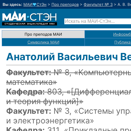
Вы здесь:
МАИ
♥
СтЭн
>
Про преподов
>
Факультет № 3
>
А. В. 
Про преподов МАИ
Информ
Символика МАИ
Публика
Анатолий Васильевич В
Факультет:
№ 8, «Компьютерны
математика»
Кафедра:
803, «
[Дифференциал
и теория функций]
»
Факультет:
№ 3, «Системы упр
и электроэнергетика»
Кафедра:
311, «Прикладные п