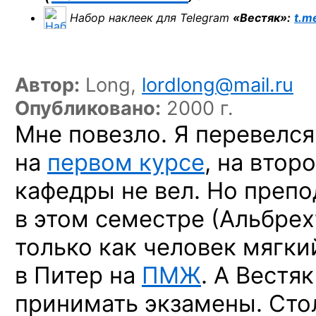
Набор наклеек для Telegram
«Вестяк»:
t.m
Автор:
Long,
lordlong@mail.ru
Опубликовано:
2000 г.
Мне повезло. Я перевелс
на
первом курсе
, на втор
кафедры не вел. Но препо
в этом семестре (Альбрех
только как человек мягкий
в Питер на
ПМЖ
. А Вестя
принимать экзамены. Стол