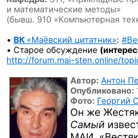
и математические методы»
(бывш. 910 «Компьютерная тех
•
ВК
«Маёвский цитатник»
:
#Ве
• Старое обсуждение
(интерес
http://forum.mai-sten.online/top
Автор:
Антон П
Опубликовано:
Фото:
Георгий 
Он же
Жестяк.
Самый
извес
МАИ. «Вестяк