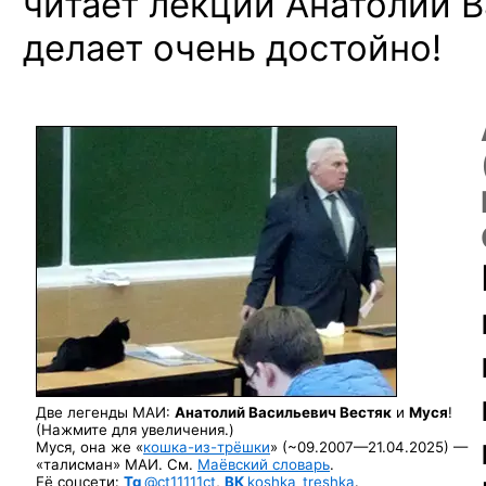
читает лекции Анатолий 
делает очень достойно!
Две легенды МАИ:
Анатолий Васильевич Вестяк
и
Муся
!
(Нажмите для увеличения.)
Муся,
она же «
кошка-из-трёшки
»
(~09.2007—21.04.2025) —
«талисман» МАИ. См.
Маёвский словарь
.
Её соцсети:
Tg
@ct11111ct
,
ВК
koshka_treshka
.