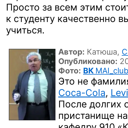
Просто за всем этим стои
к студенту качественно в
учиться.
Автор:
Катюша,
C
Опубликовано:
20
Фото:
ВК
MAI_clu
Это не фамили
Coca-Cola
,
Levi
После долгих 
пристанище н
кафедру 910 «