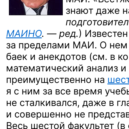
знают даже 
подготовител
МАИНО
. — ред.
) Известен
за пределами МАИ. О нем
баек и анекдотов (см. в к
математический анализ и
преимущественно на
шест
я с ним
за все
время учебы
не сталкивался, даже в гл
и совершенно не представ
Весь шестой факультет
(в