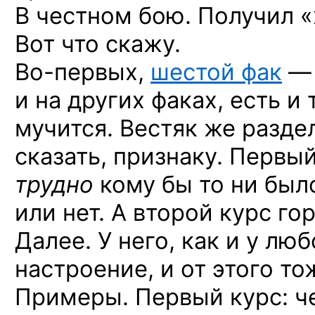
В честном бою. Получил 
Вот что скажу.
Во-первых,
шестой фак
—
и на других
факах, есть и т
мучится.
Вестяк же
разде
сказать, признаку. Первы
трудно
кому бы то
ни был
или нет.
А второй курс гор
Далее. У него, как
и у люб
настроение,
и от этого
тож
Примеры. Первый курс: ч