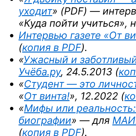
уходит
» (PDF) — интер
«Куда пойти учиться», 
Интервью газете «От ви
(
копия в PDF
).
«
Ужасный и заботливы
Учёба.ру
, 24.5.2013 (
коп
«
Студент — это личнос
«
От винта!
», 12.2022 (
ко
«
Мифы или реальность:
биографии
» — для
МАИ.
(
копия в PDF
).