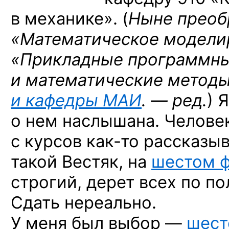
в механике». (
Ныне преобр
«Математическое
модели
«Прикладные программны
и математические методы
и кафедры МАИ
. — ред.
) 
о нем наслышана.
Человек
с курсов
как-то
рассказыва
такой Вестяк, на
шестом 
строгий, дерет всех по п
Сдать нереально.
У меня был выбор —
шест