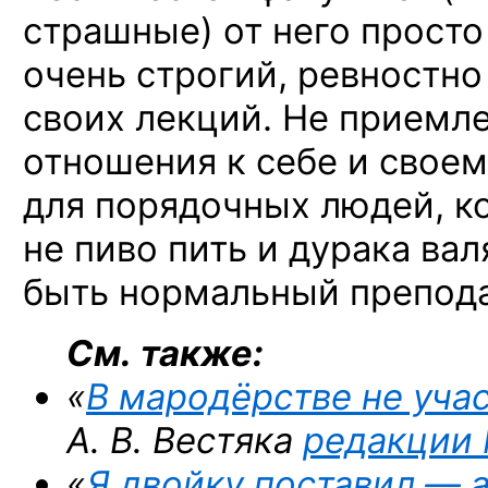
страшные)
от него
просто 
очень строгий, ревностн
своих лекций. Не приемле
отношения к себе
и своем
для порядочных
людей, ко
не пиво пить и дурака вал
быть нормальный препода
См. также:
«
В мародёрстве не уча
А. В. Вестяка
редакции
«
Я двойку поставил — а