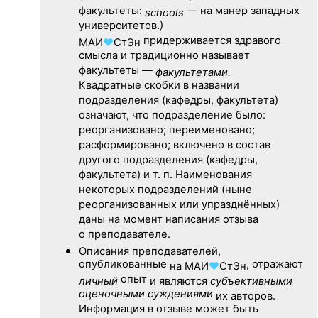
факультеты:
— на манер западных
schools
университетов.)
придерживается здравого
МАИ
♥
СтЭн
смысла и традиционно называет
факультеты —
факультетами.
Квадратные скобки в названии
подразделения (кафедры, факультета)
означают, что подразделение было:
реорганизовано; переименовано;
расформировано; включено в состав
другого подразделения (кафедры,
факультета) и т. п. Наименования
некоторых подразделений (ныне
реорганизованных или упразднённых)
даны на момент написания отзыва
о преподавателе.
Описания преподавателей,
опубликованные
, отражают
на
МАИ
♥
СтЭн
опыт
личный
и являются
субъективными
оценочными суждениями
их авторов.
Информация в отзыве может быть