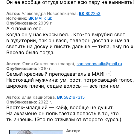
Он ее вообще оттуда может всю пару не вынимать!
Автор:
Александра Новосельцева,
ВК
802253
Источник:
ВК
MAI_club
Опубликовано:
2009 г.
А я помню его.
Когда он у нас курсы вел…
Кто-то
вырубил свет
в аудитории, так он взял, телефон достал и начал
светить на доску и писать дальше — типа, ему по 
Весело было тогда.
Автор:
Юлия Самсонова (mango),
samsonovaulia@mail.ru
Опубликовано:
2010 г.
Самый красивый преподаватель
в МАИ! :-)
Настоящий мужчина: ум, рост, потрясающий голос,
широкие плечи, седые волосы — все при нем!
Автор:
Элия Каширгова,
ВК
582167315
Опубликовано:
2022 г.
Вестяк-младший — кайф, вообще не душит.
На экзамене он попытается попасть в то, что
ты знаешь. (Это по отзывам от второго курса.)
Автор: