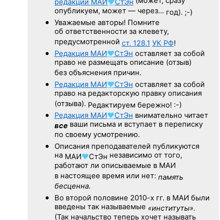
(может, сразу
редакции
МАИ
♥
СтЭн
опубликуем, может — через…
год). ;-)
Уважаемые авторы! Помните
об ответственности за клевету,
предусмотренной
ст. 128.1
УК РФ
!
Редакция
МАИ
♥
СтЭн
оставляет за собой
право не размещать описание (отзыв)
без объяснения причин.
Редакция
МАИ
♥
СтЭн
оставляет за собой
право на редакторскую правку описания
(отзыва).
Редактируем бережно! :-)
Редакция
МАИ
♥
СтЭн
внимательно читает
ваши письма и вступает в переписку
все
по своему усмотрению.
Описания преподавателей публикуются
на
независимо от того,
МАИ
♥
СтЭн
работают ли описываемые в МАИ
в настоящее время или нет:
память
бесценна.
Во второй половине
2010-х гг.
в МАИ были
введены так называемые
«институты».
(Так начальство теперь хочет называть