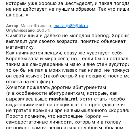
которым уже хорошо за шестьдесят, и такая погод
на них действует не лучшим образом. Так что пиш
шпоры…»
Автор:
Маша-Штирлец,
masianja89@bk.ru
Опубликовано:
2005 г.
Симпатичный и далеко не молодой препод. Хорош
выглядит для своего возраста, понятно объясняет
математику.
Как начинается лекция, сразу же чувствует себя
Королем зала и мира сего, но… если бы он оставал
таким же самоуверенным мачо и вне стен аудитор
то он бы не пал в моих глазах так низко, не прикус
он свой язычок (такой острый на лекциях) после м
ответа на его флирт.
Хочется пожелать дорогим абитуриентам
(и в особенности абитуриент
кам
, которые, как
выразилась выше
mashula_mf
, хотят стать «особо
выдающимися»): на лекциях этого преподавателя
не тратьте времени зря на вымышленного «короля
Просто помните, что настоящие Короли —
самодостаточные личности, которым и в голову
не придет самоутверждаться подобным образом