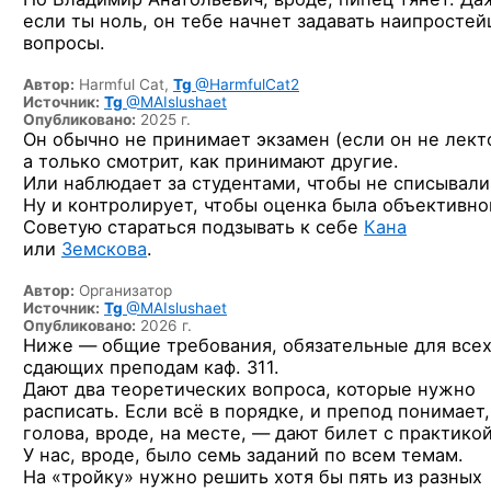
если ты ноль, он тебе начнет задавать наипросте
вопросы.
Автор:
Harmful Cat,
Tg
@HarmfulCat2
Источник:
Tg
@MAIslushaet
Опубликовано:
2025 г.
Он обычно не принимает экзамен (если он не лект
а только смотрит, как принимают другие.
Или наблюдает за студентами, чтобы не списывали
Ну и контролирует, чтобы оценка была объективно
Советую стараться подзывать к себе
Кана
или
Земскова
.
Автор:
Организатор
Источник:
Tg
@MAIslushaet
Опубликовано:
2026 г.
Ниже — общие требования, обязательные для все
сдающих преподам каф. 311.
Дают два теоретических вопроса, которые нужно
расписать. Если всё в порядке, и препод понимает,
голова, вроде, на месте, — дают билет с практикой
У нас, вроде, было семь заданий по всем темам.
На «тройку» нужно решить хотя бы пять из разных