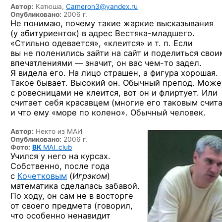
Автор:
Катюша,
Cameron3@yandex.ru
Опубликовано:
2006 г.
Не понимаю, почему такие жаркие высказывания
(у абитуриенток) в адрес
Вестяка-младшего
.
«Стильно одевается», «клеится» и т. п. Если
вы не поленились зайти на сайт и поделиться свои
впечатлениями — значит, он вас
чем-то
задел.
Я видела его. На лицо страшен, а фигура хорошая.
Такое бывает. Высокий он. Обычный препод. Може
с ровесницами не клеится, вот он и флиртует. Или
считает себя красавцем (многие его таковым счит
и что ему «море по колено». Обычный человек.
Автор:
Некто из МАИ
Опубликовано:
2006 г.
Фото:
ВК
MAI_club
Учился у него на курсах.
Собственно, после года
с
Кочетковым
(
Игрэком
)
математика сделалась забавой.
По ходу, он сам не в восторге
от своего предмета (говорил,
что особенно ненавидит