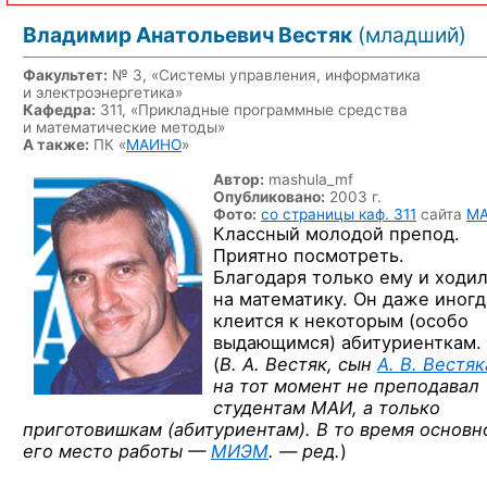
Владимир Анатольевич Вестяк
(младший)
Факультет:
№ 3, «Системы управления, информатика
и электроэнергетика»
Кафедра:
311, «Прикладные программные средства
и математические методы»
А также:
ПК «
МАИНО
»
Автор:
mashula_mf
Опубликовано:
2003 г.
Фото:
со страницы каф. 311
сайта
М
Классный молодой препод.
Приятно посмотреть.
Благодаря только ему и ходи
на математику. Он даже иногд
клеится к некоторым (особо
выдающимся) абитуриенткам.
(
В. А. Вестяк, сын
А. В. Вестяк
на тот момент не преподавал
студентам МАИ, а только
приготовишкам (абитуриентам). В то время основн
его место
работы —
МИЭМ
. — ред.
)