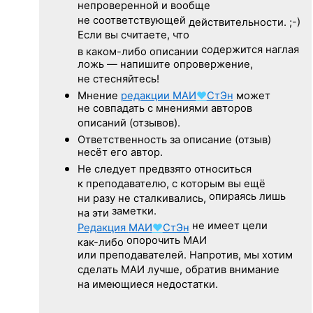
непроверенной и вообще
не соответствующей
действительности. ;-)
Если вы считаете, что
содержится наглая
в каком-либо описании
ложь — напишите опровержение,
не стесняйтесь!
Мнение
редакции
МАИ
♥
СтЭн
может
не совпадать с мнениями авторов
описаний (отзывов).
Ответственность
за описание
(отзыв)
несёт его автор.
Не следует
предвзято относиться
к преподавателю,
с которым
вы ещё
опираясь лишь
ни разу
не сталкивались,
заметки.
на эти
не имеет цели
Редакция
МАИ
♥
СтЭн
опорочить МАИ
как-либо
или преподавателей. Напротив, мы хотим
сделать МАИ лучше, обратив внимание
на имеющиеся недостатки.