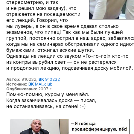
стереометрию, и так
и не решил мою задачу), что
отражается на посещаемости
его лекций. Говорил, что
мы лузеры, а он в свое время сдавал столько
экзаменов, что пипец! Так как мы были лучшей
группой, постоянно острил в наш адрес, забавлялс
когда мы на семинарах обстреливали одного идио
бумажками, отжигал всякие шутки.
Однажды на лекции со звуком
«Го-го-го!»
кто-то
из контры вырубил свет — он не растерялся
и продолжил лекцию, подсвечивая доску мобилой.
Автор:
910232,
ВК
910232
Источник:
ВК
MAI_club
Опубликовано:
2007 г.
Помню-помню, курсы у меня вёл.
Когда заканчивалась доска — писал,
не останавливаясь,
на стене! :-)