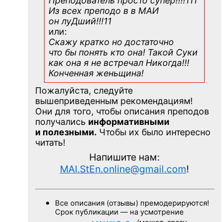
Преподователь просто супер!!!!111
Из всех преподо в в МАИ
он луДший!!!11
или:
Скажу кратко но достаточно
что бы понять кто она! Такой Суки
как она я не встречал Никогда!!!
Конченная
женьщина!
Пожалуйста, следуйте
вышеприведенным рекомендациям!
Они для того, чтобы описания преподов
получались
информативными
и полезными.
Чтобы их было интересно
читать!
Напишите нам:
MAI.StEn.online@gmail.com
!
Все описания (отзывы) премодерируются!
Срок публикации — на усмотрение