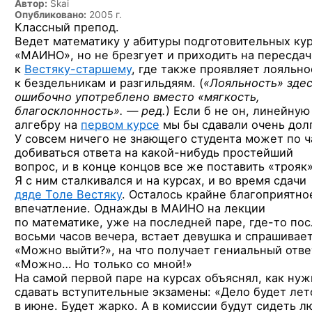
Автор:
Skai
Опубликовано:
2005 г.
Классный препод.
Ведет математику у абитуры подготовительных ку
«МАИНО», но не брезгует и приходить на пересдач
к
Вестяку-старшему
,
где также проявляет лояльно
к бездельникам и разгильдяям. (
«Лояльность» зде
ошибочно употреблено вместо «мягкость,
благосклонность». — ред.
) Если б не он, линейную
алгебру на
первом курсе
мы бы сдавали очень дол
У совсем ничего не знающего студента может по ч
добиваться ответа
на какой-нибудь
простейший
вопрос, и в конце концов все же поставить «трояк»
Я с ним сталкивался и на курсах, и во время сдачи
дяде Толе Вестяку
. Осталось крайне благоприятно
впечатление. Однажды в МАИНО на лекции
по математике, уже на последней паре,
где-то
пос
восьми часов вечера, встает девушка и спрашивает
«Можно выйти?», на что получает гениальный отве
«Можно… Но только со мной!»
На самой первой паре на курсах объяснял, как ну
сдавать вступительные экзамены: «Дело будет лет
в июне. Будет жарко. А в комиссии будут сидеть л