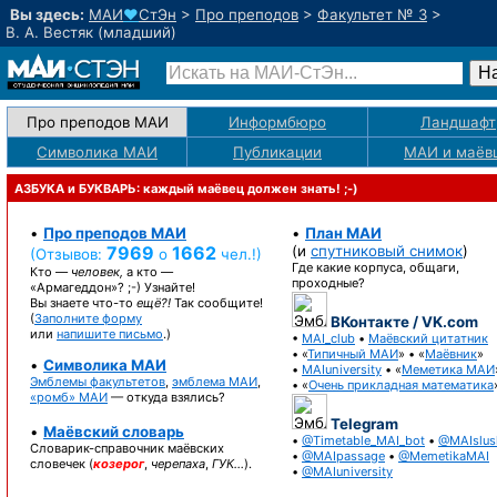
Вы здесь:
МАИ
♥
СтЭн
>
Про преподов
>
Факультет № 3
>
В. А. Вестяк (младший)
Про преподов МАИ
Информбюро
Ландшафт
Символика МАИ
Публикации
МАИ
и маёв
АЗБУКА и БУКВАРЬ: каждый маёвец должен знать! ;-)
•
Про преподов МАИ
•
План МАИ
7969
1662
(и
спутниковый снимок
)
(Отзывов:
о
чел.!)
Где какие корпуса, общаги,
Кто —
человек,
а кто —
проходные?
«Армагеддон»? ;-)
Узнайте!
Вы знаете
что-то
ещё?!
Так сообщите!
(
Заполните форму
ВКонтакте / VK.com
или
напишите письмо
.)
•
MAI_club
•
Маёвский цитатник
• «
Типичный МАИ
» • «
Маёвник
»
•
Символика МАИ
•
MAIuniversity
• «
Меметика МАИ
Эмблемы факультетов
,
эмблема МАИ
,
• «
Очень прикладная математика
«ромб» МАИ
— откуда взялись?
Telegram
•
Маёвский словарь
•
@Timetable_MAI_bot
•
@MAIslus
Словарик-справочник
маёвских
•
@MAIpassage
•
@MemetikaMAI
словечек (
козерог
,
черепаха
,
ГУК…
).
•
@MAIuniversity