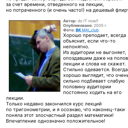
за счет времени, отведенного на лекции,
но потраченного (и очень часто!) на дешевый флир
Автор:
do IT now!!
Опубликовано:
2005 г.
Фото:
ВК
MAI_club
Хорошо преподает, всегда
объяснит, если
что-то
непонятно.
Из аудитории не выгоняет,
опоздавшим даже на поло
лекции и слова не скажет.
Стильно одевается. Всегда
хорошо выглядит, что очен
сильно подбивает слабую
половину аудитории
постоянно ходить на его
лекции.
Только недавно закончился курс лекций
по тригонометрии, и я осознаю, что
наконец-таки
поняла этот злосчастный раздел математики!
Впечатление однозначно положительное!