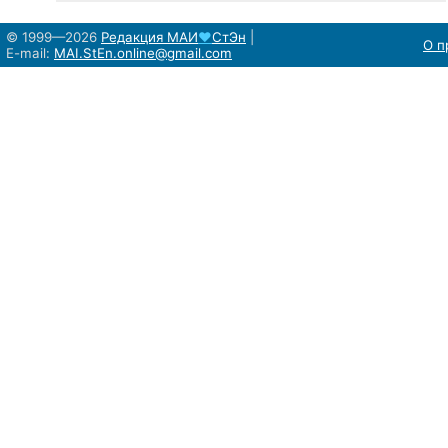
© 1999—2026
Редакция
МАИ
♥
СтЭн
|
О п
E-mail:
MAI.StEn.online@gmail.com