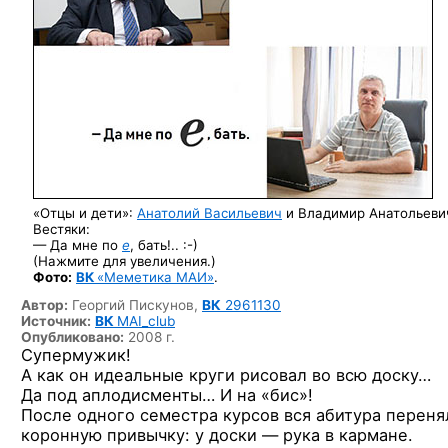
«Отцы и дети»:
Анатолий Васильевич
и Владимир Анатольеви
Вестяки:
— Да мне по
e
, бать!.. :-)
(Нажмите для увеличения.)
Фото:
ВК
«Меметика МАИ»
.
Автор:
Георгий Пискунов,
ВК
2961130
Источник:
ВК
MAI_club
Опубликовано:
2008 г.
Супермужик!
А как он идеальные круги рисовал во всю доску…
Да под аплодисменты… И на «бис»!
После одного семестра курсов вся абитура переня
коронную привычку: у доски — рука в кармане.