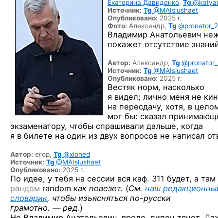
Екатерина Давиденко
,
Tg
@kotya
Источник:
Tg
@MAIslushaet
Опубликовано:
2025 г.
Фото:
Александр,
Tg
@pronator_
Владимир Анатольевич не
покажет отсутствие
знаний
Автор:
Александр,
Tg
@pronator
Источник:
Tg
@MAIslushaet
Опубликовано:
2025 г.
Вестяк норм, насколько
я видел; лично меня не ки
на пересдачу, хотя, в цело
мог бы: сказал принимающ
экзаменатору, чтобы спрашивали дальше, когда
я в билете на один из двух вопросов не написал от
Автор:
егор,
Tg
@xloned
Источник:
Tg
@MAIslushaet
Опубликовано:
2025 г.
По идее, у тебя на сессии вся каф. 311 будет, а там
рандом
random
как повезет.
(
См.
наш редакционны
словарик
, чтобы изъясняться
по-русски
грамотно. — ред.
)
Но Владимир Анатольевич, вроде, пипец тянет. Да