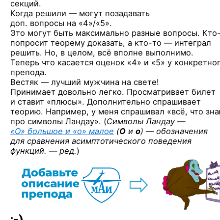
секций.
Когда решили — могут позадавать
доп. вопросы на «4»/«5».
Это могут быть максимально разные вопросы.
Кто
попросит теорему доказать,
а кто-то —
интеграл
решить. Но, в целом, всё вполне выполнимо.
Теперь что касается оценок «4» и «5» у конкретно
препода.
Вестяк — лучший мужчина на свете!
Принимает довольно легко. Просматривает билет
и ставит «плюсы». Дополнительно спрашивает
теорию. Например, у меня спрашивал «всё, что зн
про символы Ландау». (
Символы Ландау —
«O» большое и «o» малое
(
O
и
o
) — обозначения
для сравнения асимптотического поведения
функций. — ред.
)