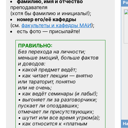
фамилию, имя и отчество
Ро
преподавателя
(хотя бы фамилию и инициалы!);
номер его/её кафедры
(см.
факультеты и кафедры МАИ
);
есть фото — присылайте!
ПРАВИЛЬНО:
Без перехода на личности;
меньше эмоций, больше фактов
и доводов:
• какой предмет ведёт;
• как читает лекции — внятно
или тараторит, понятно
или не очень;
• как ведёт семинары (и лабы!);
• выгоняет ли за разговорчики;
пускает ли опоздавших;
отмечает ли присутствующих;
• шутит или все время угрюм(а);
• как относится к «платным
На