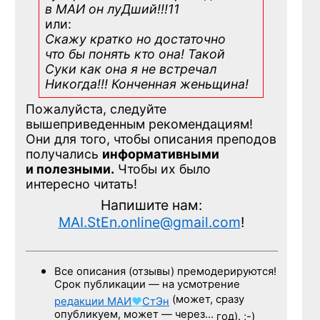
в МАИ он луДший!!!11
или:
Скажу кратко но достаточно
что бы понять кто она! Такой
Суки как она я не встречал
Никогда!!! Конченная
женьщина!
Пожалуйста, следуйте
вышеприведенным рекомендациям!
Они для того, чтобы описания преподов
получались
информативными
и полезными.
Чтобы их было
интересно читать!
Напишите нам:
MAI.StEn.online@gmail.com
!
Все описания (отзывы) премодерируются!
Срок публикации — на усмотрение
(может, сразу
редакции
МАИ
♥
СтЭн
опубликуем, может — через…
год). ;-)