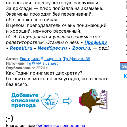
он поставит оценку, которую заслужили.
За доклады — плюс полбалла на экзамене.
Экзамены проходят без переживаний,
обстановка спокойная.
В целом, преподаватель очень понимающий
и хороший, немного рассеянный.
(
А. А. Годин давно и успешно занимается
репетиторством. Отзывы о нём: •
Профи.ру
•
Repetit.ru
•
NeedSpec.ru
•
Zoon.ru
. — ред.
)
Автор:
Екатерина Давиденко
,
Tg
@kotyara38
Источник:
Tg
@MAIslushaet
Эм
Опубликовано:
2026 г.
Как Годин принимает дискретку?
К
Готовиться можно с чем угодно, но отвечать
без всего.