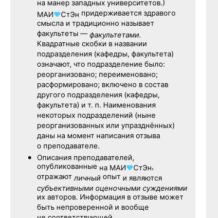
на манер западных университетов.)
придерживается здравого
МАИ
♥
СтЭн
смысла и традиционно называет
факультеты —
факультетами.
Квадратные скобки в названии
подразделения (кафедры, факультета)
означают, что подразделение было:
реорганизовано; переименовано;
расформировано; включено в состав
другого подразделения (кафедры,
факультета) и т. п. Наименования
некоторых подразделений (ныне
реорганизованных или упразднённых)
даны на момент написания отзыва
о преподавателе.
Описания преподавателей,
опубликованные
,
на
МАИ
♥
СтЭн
отражают
опыт
личный
и являются
субъективными оценочными суждениями
их авторов. Информация в отзыве может
быть непроверенной и вообще