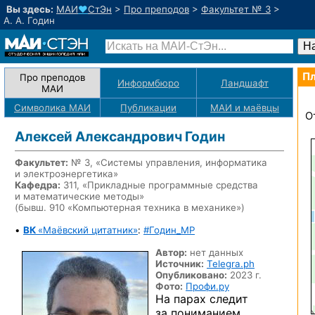
Вы здесь:
МАИ
♥
СтЭн
>
Про преподов
>
Факультет № 3
>
А. А. Годин
Пл
Про преподов
Информбюро
Ландшафт
МАИ
Символика МАИ
Публикации
МАИ
и маёвцы
О
Алексей Александрович Годин
Факультет:
№ 3, «Системы управления, информатика
и электроэнергетика»
Кафедра:
311, «Прикладные программные средства
и математические методы»
(бывш. 910 «Компьютерная техника в механике»)
•
ВК
«Маёвский цитатник»
:
#Годин_MP
Автор:
нет данных
Источник:
Telegra.ph
Опубликовано:
2023 г.
Фото:
Профи.ру
На парах следит
за пониманием.