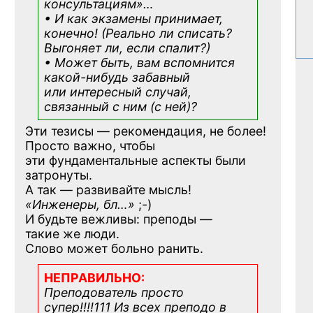
консультациям»
…
• И как экзамены принимает,
конечно! (Реально ли списать?
Выгоняет ли, если спалит?)
• Может быть, вам вспомнится
какой-нибудь
забавный
или интересный случай,
связанный с ним (с ней)?
Эти тезисы — рекомендация, не более!
Просто важно, чтобы
эти фундаментальные аспекты были
затронуты.
А так — развивайте мысль!
«Инженеры, бл…»
;-)
И будьте вежливы: преподы —
такие же люди.
Слово может больно ранить.
НЕПРАВИЛЬНО:
Преподователь просто
супер!!!!111 Из всех преподо в