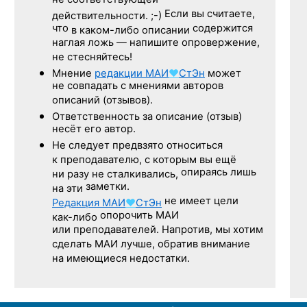
не соответствующей
Если вы считаете,
действительности. ;-)
что
содержится
в каком-либо описании
наглая ложь — напишите опровержение,
не стесняйтесь!
Мнение
редакции
МАИ
♥
СтЭн
может
не совпадать с мнениями авторов
описаний (отзывов).
Ответственность
за описание
(отзыв)
несёт его автор.
Не следует
предвзято относиться
к преподавателю,
с которым
вы ещё
опираясь лишь
ни разу
не сталкивались,
заметки.
на эти
не имеет цели
Редакция
МАИ
♥
СтЭн
опорочить МАИ
как-либо
или преподавателей. Напротив, мы хотим
сделать МАИ лучше, обратив внимание
на имеющиеся недостатки.