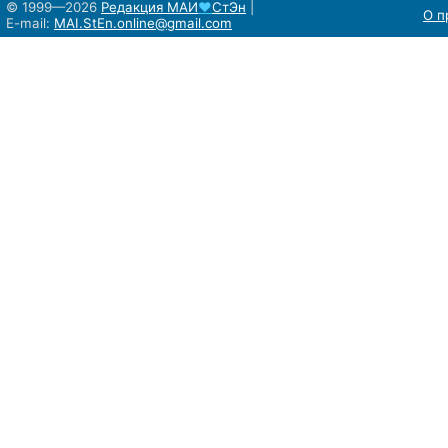
© 1999—2026
Редакция
МАИ
♥
СтЭн
|
О п
E-mail:
MAI.StEn.online@gmail.com