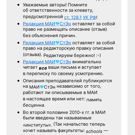
Уважаемые авторы! Помните
об ответственности за клевету,
предусмотренной
ст. 128.1
УК РФ
!
Редакция
МАИ
♥
СтЭн
оставляет за собой
право не размещать описание (отзыв)
без объяснения причин.
Редакция
МАИ
♥
СтЭн
оставляет за собой
право на редакторскую правку описания
(отзыва).
Редактируем бережно! :-)
Редакция
МАИ
♥
СтЭн
внимательно
читает
ваши письма и вступает
все
в переписку по своему усмотрению.
Описания преподавателей публикуются
на
независимо от того,
МАИ
♥
СтЭн
работают ли описываемые в МАИ
в настоящее время или нет:
память
бесценна.
Во второй половине
2010-х гг.
в МАИ
были введены так называемые
(Так начальство теперь
«институты».
хочет называть факультеты:
—
schools