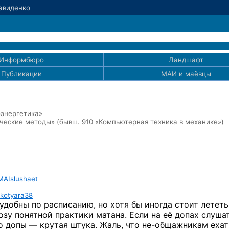
Давиденко
Информбюро
Ландшафт
Публикации
МАИ
и маёвцы
оэнергетика»
ические методы»
(бывш. 910 «Компьютерная техника в механике»)
AIslushaet
kotyara38
 удобны по расписанию, но хотя бы иногда стоит лететь
озу понятной практики матана. Если на её допах слуша
о допы — крутая штука. Жаль, что
не-общажникам
ехат