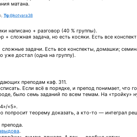
ания матана.
о,
Tg
@kotyara38
ки написано + разговор (40 % группы).
р + сложная задача, но есть косяки. Есть все конспек
 сложные задачи. Есть все конспекты, домашки; семи
о уже достал (одна на группу).
дающих преподам каф. 311.
писать. Если всё в порядке, и препод понимает, что го
вроде, было семь заданий по всем темам. На «тройку» 
4»/«5».
то
попросит теорему доказать,
а кто-то —
интеграл реш
 препода.
авыдова
.