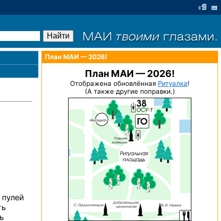
План МАИ — 2026!
План МАИ — 2026!
Отображена обновлённая
Ритуалка
!
(А также другие поправки.)
 пулей
ть
ь