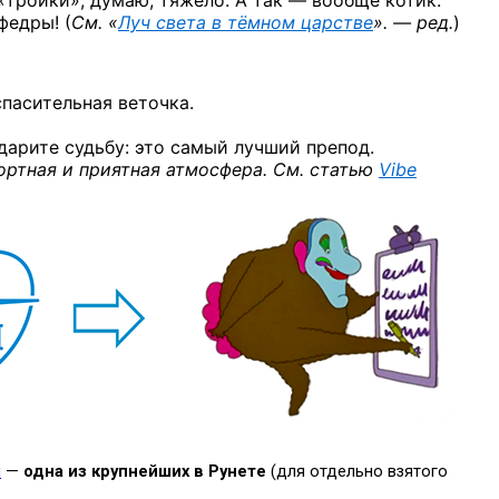
тройки», думаю, тяжело. А так — вообще котик.
федры! (
См. «
Луч света в тёмном царстве
». — ред.
)
пасительная веточка.
дарите судьбу: это самый лучший препод.
фортная и приятная атмосфера. См. статью
Vibe