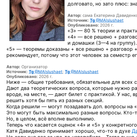
долговато, но зато плюс: зн
Автор:
сама Екатерина Давиденк
Источник:
Tg
@MAIslushaet
Опубликовано:
2026 г.
«3» — 80 % теории и практи
«4» — все решено + разгово
и домашки
(3—4 на группу).
«5» — теоремы доказаны + все решено + разговор +
рекомендует, потому что этот человек за семестр ег
Автор:
Организатор
Источник:
Tg
@MAIslushaet
;
Tg
@MAIslushaet
Опубликовано:
2026 г.
Ниже — общие требования, обязательные для всех с
Дают два теоретических вопроса, которые нужно рас
вроде, на месте, — дают билет с практикой. У нас, 
решить хотя бы пять из разных секций.
Когда решили — могут позадавать доп. вопросы на «
Это могут быть максимально разные вопросы.
Кто-
Но, в целом, всё вполне выполнимо.
Теперь что касается оценок «4» и «5» у конкретного
Катя Давиденко принимает хорошо,
что-то
в духе
Д