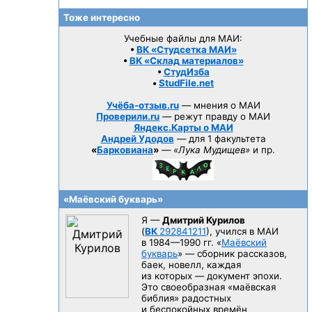
Тоже интересно
Учебные файлы для МАИ:
•
ВК «Студсетка МАИ»
•
ВК «Склад материалов»
•
СтудИзба
•
StudFile.net
Учёба-отзыв.ru
— мнения о МАИ
Проверили.ru
— режут правду о МАИ
Яндекс.Карты о МАИ
Андрей Удодов
— для 1 факультета
«
Барковиана
»
—
«Лука Мудищев»
и пр.
«Маёвский букварь»
Я —
Дмитрий Курилов
(
ВК
292841211
), учился в МАИ
в 1984—1990 гг.
«
Маёвский
букварь
» — сборник рассказов,
баек, новелл, каждая
из которых — документ эпохи.
Это своеобразная «маёвская
библия» радостных
и беспокойных времён