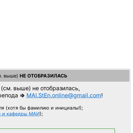
. выше)
НЕ ОТОБРАЗИЛАСЬ
(см. выше)
не отобразилась,
препода
=>
MAI.StEn.online@gmail.com
!
ля
(хотя бы фамилию и инициалы!);
ы и кафедры МАИ
);