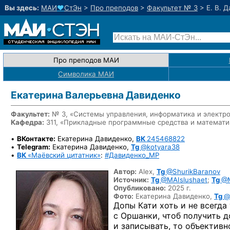
Вы здесь:
МАИ
♥
СтЭн
>
Про преподов
>
Факультет № 3
>
Е. В. 
Про преподов МАИ
Символика МАИ
Екатерина Валерьевна Давиденко
Факультет:
№ 3, «Системы управления, информатика и электр
Кафедра:
311, «Прикладные программные средства и математ
•
ВКонтакте:
Екатерина Давиденко,
ВК
245468822
•
Telegram:
Екатерина Давиденко,
Tg
@kotyara38
•
ВК
«Маёвский цитатник»
:
#Давиденко_MP
Автор:
Alex,
Tg
@ShurikBaranov
Источник:
Tg
@MAIslushaet
;
Tg
@M
Опубликовано:
2025 г.
Фото:
Екатерина Давиденко,
Tg
@
Допы Кати хоть и не всегда
с Оршанки, чтоб получить д
и записывать, то объективн