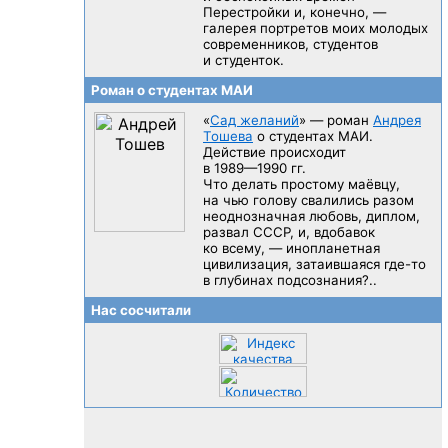
Перестройки и, конечно, —
галерея портретов моих молодых
современников, студентов
и студенток.
Роман о студентах МАИ
«
Сад желаний
» — роман
Андрея
Тошева
о студентах МАИ.
Действие происходит
в 1989—1990 гг.
Что делать простому маёвцу,
на чью голову свалились разом
неоднозначная любовь, диплом,
развал CCCP, и, вдобавок
ко всему, — инопланетная
цивилизация, затаившаяся
где-то
в глубинах подсознания?..
Нас сосчитали