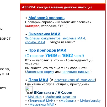
АЗБУКА: каждый маёвец должен
знать! ;-)
•
Маёвский словарь
Словарик-справочник
маёвских словечек
(
козерог
,
черепаха
,
ГУК…
).
ты
•
Символика МАИ
нарист
Эмблемы факультетов
,
эмблема МАИ
,
«ромб» МАИ
— откуда взялись?
•
Про преподов МАИ
7969
1662
(Отзывов:
о
чел.!)
Кто —
человек,
а кто —
«Армагеддон»? ;-)
Узнайте!
Вы знаете
что-то
ещё?!
Так сообщите!
лова,
(
Заполните форму
или
напишите письмо
.)
нужно
•
План МАИ
(и
спутниковый снимок
)
Где какие корпуса, общаги, проходные?
ить.
ВКонтакте / VK.com
•
MAI_club
•
Маёвский цитатник
• «
Типичный МАИ
» • «
Маёвник
» •
MAIuniversity
• «
Меметика МАИ
»