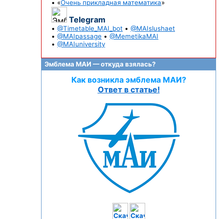
• «
Очень прикладная математика
»
Telegram
•
@Timetable_MAI_bot
•
@MAIslushaet
•
@MAIpassage
•
@MemetikaMAI
•
@MAIuniversity
Эмблема МАИ — откуда взялась?
Как возникла эмблема МАИ?
Ответ в статье!