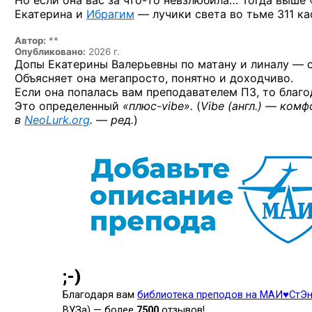
Но если она вас
за что-то
невзлюбила… Тогда выше «
Екатерина и
Ибрагим
— лучики света во тьме 311 ка
Автор:
**
Опубликовано:
2026 г.
Допы Екатерины Валерьевны по матану и линалу — с
Объясняет она мегапросто, понятно и доходчиво.
Если она попалась вам преподавателем ПЗ, то благо
Это определенный
«плюс-vibe».
(
Vibe (англ.) — ком
в
NeoLurk.org
. — ред.
)