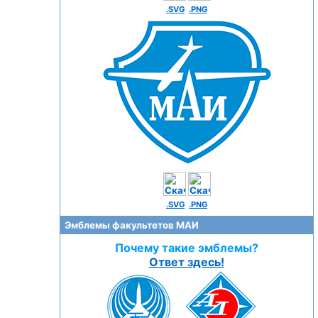
.SVG
.PNG
.SVG
.PNG
Эмблемы факультетов МАИ
Почему такие эмблемы?
Ответ здесь!