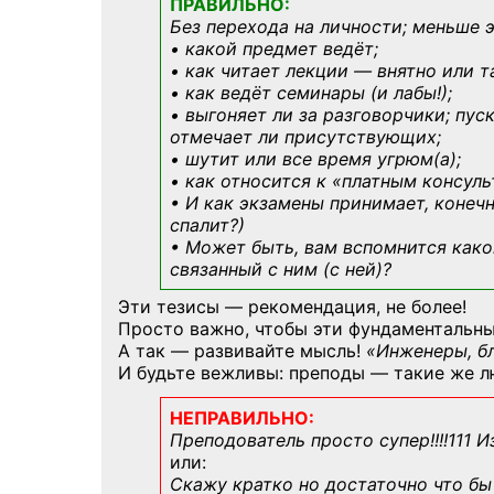
ПРАВИЛЬНО:
Без перехода на личности; меньше 
• какой предмет ведёт;
• как читает лекции — внятно или т
• как ведёт семинары (и лабы!);
• выгоняет ли за разговорчики; пус
отмечает ли присутствующих;
• шутит или все время угрюм(а);
• как относится к «платным консул
• И как экзамены принимает, конечн
спалит?)
• Может быть, вам вспомнится
како
связанный с ним (с ней)?
Эти тезисы — рекомендация, не более!
Просто важно, чтобы эти фундаментальны
А так — развивайте мысль!
«Инженеры, б
И будьте вежливы: преподы — такие же л
НЕПРАВИЛЬНО:
Преподователь просто супер!!!!111 И
или:
Скажу кратко но достаточно что бы 