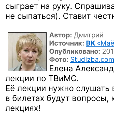
сыграет на руку. Спрашива
не сыпаться). Ставит чест
Автор:
Дмитрий
Источник:
ВК
«Маё
Опубликовано:
2017
Фото:
StudIzba.co
Елена Александ
лекции по ТВиМС.
Её лекции нужно слушать 
в билетах будут вопросы,
лекциях!