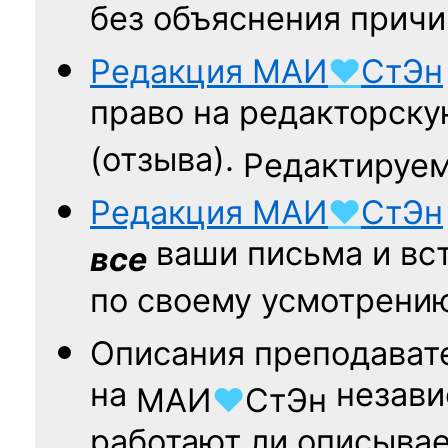
без объяснения причи
Редакция
МАИ
♥
СтЭн
право на редакторску
(отзыва).
Редактируем
Редакция
МАИ
♥
СтЭн
ваши письма и вст
все
по своему усмотрени
Описания преподават
на
независ
МАИ
♥
СтЭн
работают ли описыва