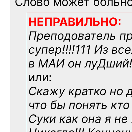
Слово может больно
НЕПРАВИЛЬНО:
Преподователь п
супер!!!!111 Из вс
в МАИ он луДший!!
или:
Скажу кратко но 
что бы понять кто
Суки как она я не