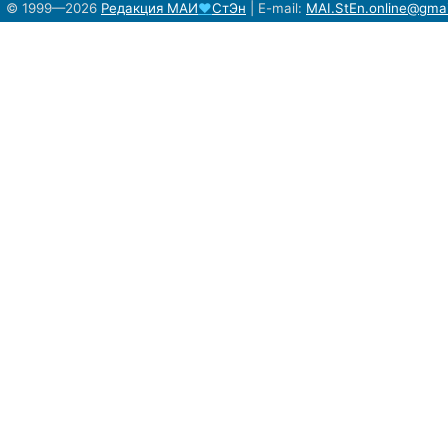
© 1999—2026
Редакция
МАИ
♥
СтЭн
|
E-mail:
MAI.StEn.online@gma