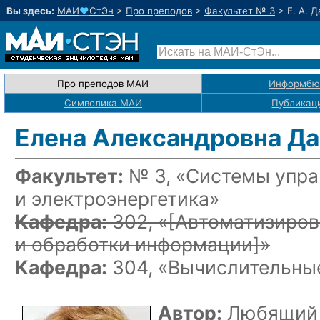
Вы здесь:
МАИ
♥
СтЭн
>
Про преподов
>
Факультет № 3
>
Е. А. 
Про преподов МАИ
Информбю
Символика МАИ
Публикац
Елена Александровна Д
Факультет:
№ 3, «Системы упра
и электроэнергетика»
Кафедра:
302, «
[Автоматизиров
и обработки информации]
»
Кафедра:
304, «Вычислительные
Автор:
Любящий 