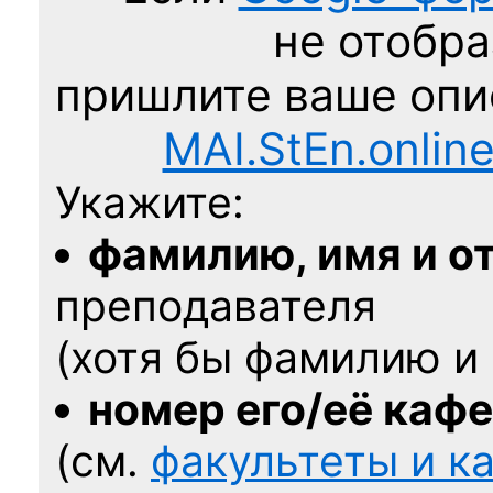
не отобра
пришлите ваше оп
MAI.StEn.onlin
Укажите:
фамилию, имя и о
преподавателя
(хотя бы фамилию и 
номер его/её каф
(см.
факультеты и 