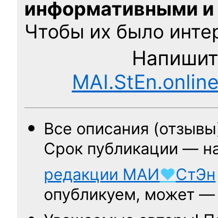
информативными и
Чтобы их было интер
Напишит
MAI.StEn.onlin
Все описания (отзывы
Срок публикации — н
редакции
МАИ
♥
СтЭн
опубликуем, может 