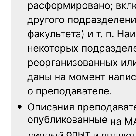
расформировано; вклю
другого подразделени
факультета) и т. п. Н
некоторых подраздел
реорганизованных ил
даны на момент напис
о преподавателе.
Описания преподават
опубликованные
на
М
опыт
личный
и являю