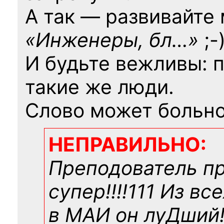
А так — развивайте
«Инженеры, бл…»
;-
И будьте вежливы: 
такие же люди.
Слово может больно
НЕПРАВИЛЬНО:
Преподователь п
супер!!!!111 Из вс
в МАИ он луДший!!