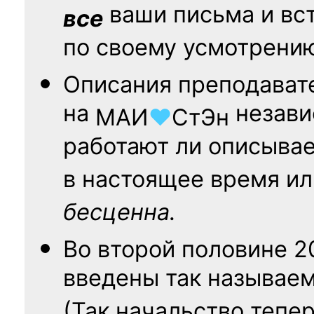
ваши письма и вст
все
по своему усмотрени
Описания преподават
на
независ
МАИ
♥
СтЭн
работают ли описыва
в настоящее время ил
бесценна.
Во второй половине
2
введены так называе
(Так начальство тепе