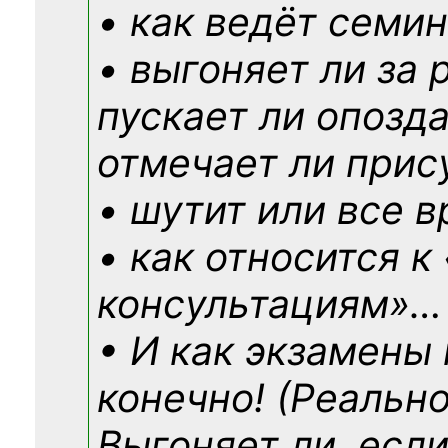
• как ведёт семин
• выгоняет ли за 
пускает ли опозд
отмечает ли прис
• шутит или все в
• как относится к
консультациям»
…
• И как экзамены
конечно! (Реально
Выгоняет ли, если