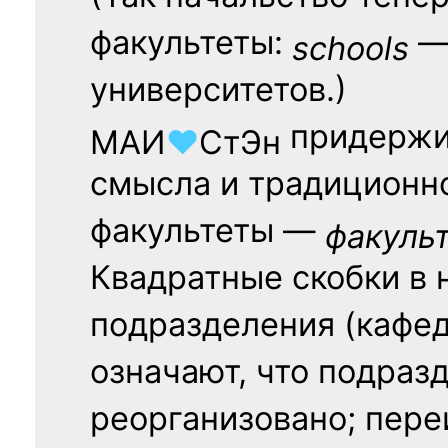
факультеты:
— 
schools
университетов.)
придержи
МАИ
♥
СтЭн
смысла и традиционн
факультеты —
факуль
Квадратные скобки в 
подразделения (кафед
означают, что подраз
реорганизовано; пере