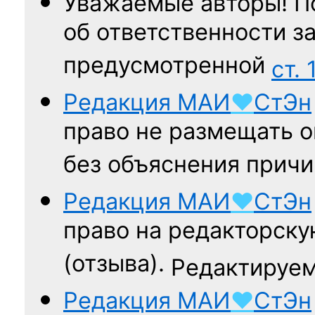
Уважаемые авторы! П
об ответственности за
предусмотренной
ст. 
Редакция
МАИ
♥
СтЭн
право не размещать о
без объяснения причи
Редакция
МАИ
♥
СтЭн
право на редакторску
(отзыва).
Редактируем
Редакция
МАИ
♥
СтЭн