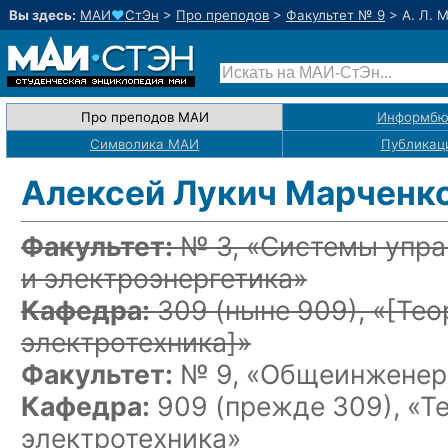
Вы здесь:
МАИ
♥
СтЭн
>
Про преподов
>
Факультет № 9
>
А. Л. 
Про преподов МАИ
Информбю
Символика МАИ
Публикац
Алексей Лукич Марченк
Факультет:
№ 3, «Системы упра
и электроэнергетика»
Кафедра:
309
(ныне 909)
, «
[Тео
электротехника]
»
Факультет:
№ 9, «Общеинженерн
Кафедра:
909 (прежде 309), «Т
электротехника»