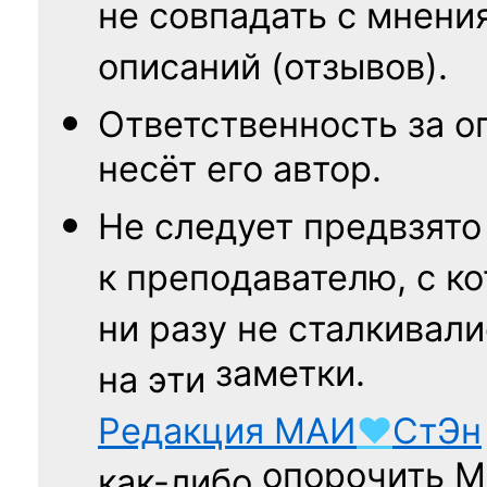
не совпадать с мнени
описаний (отзывов).
Ответственность
за о
несёт его автор.
Не следует
предвзято
к преподавателю,
с к
ни разу
не сталкивали
заметки.
на эти
Редакция
МАИ
♥
СтЭн
опорочить 
как-либо