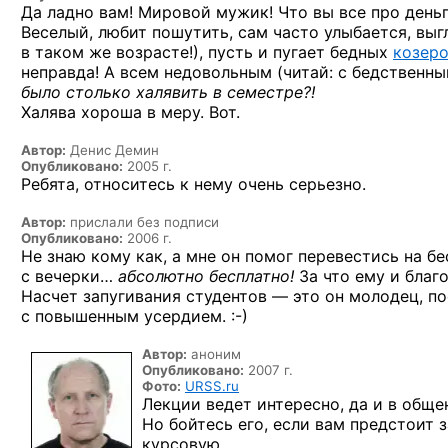
Да ладно вам! Мировой мужик! Что вы все про деньг
Веселый, любит пошутить, сам часто улыбается, вы
в таком же возрасте!), пусть и пугает бедных
козеро
неправда! А всем недовольным (читай: с бедствен
было столько халявить в семестре?!
Халява хороша в меру. Вот.
Автор:
Денис Демин
Опубликовано:
2005 г.
Ребята, относитесь к нему очень серьезно.
Автор:
прислали без подписи
Опубликовано:
2006 г.
Не знаю кому как, а мне он помог перевестись на б
с вечерки…
абсолютно бесплатно!
За что ему и благо
Насчет запугивания студентов — это он молодец, по
с повышенным
усердием. :-)
Автор:
аноним
Опубликовано:
2007 г.
Фото:
URSS.ru
Лекции ведет интересно, да и в общ
Но бойтесь его, если вам предстоит
курсовую.