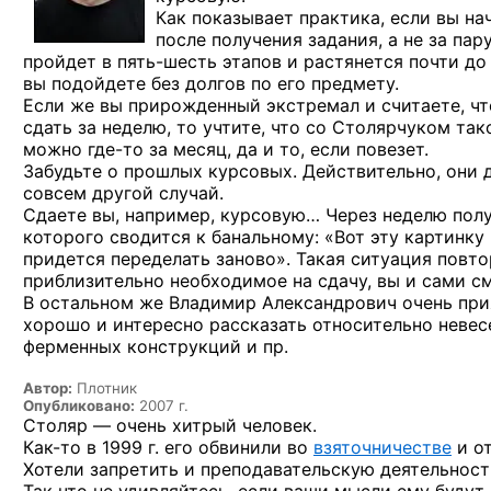
Как показывает практика, если вы нач
после получения задания,
а не за пар
пройдет
в пять-шесть
этапов и растянется почти до 
вы подойдете без долгов по его предмету.
Если же вы прирожденный экстремал и считаете, ч
сдать за неделю, то учтите, что со Столярчуком так
можно
где-то
за месяц, да и то, если повезет.
Забудьте о прошлых курсовых. Действительно, они 
совсем другой случай.
Сдаете вы, например, курсовую… Через неделю полу
которого сводится к банальному: «Вот эту картинку
придется переделать заново». Такая ситуация повто
приблизительно необходимое на сдачу, вы и сами с
В остальном же Владимир Александрович очень при
хорошо и интересно рассказать относительно невес
ферменных конструкций и пр.
Автор:
Плотник
Опубликовано:
2007 г.
Столяр — очень хитрый человек.
Как-то
в 1999 г. его обвинили во
взяточничестве
и о
Хотели запретить и преподавательскую деятельность