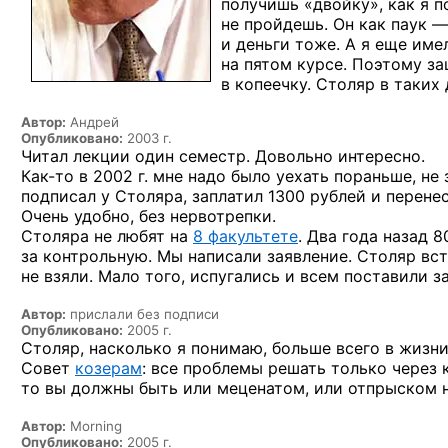
получишь «двойку», как
я п
не пройдешь.
Он как
паук —
и деньги
тоже.
А я еще
имел
на пятом
курсе. Поэтому з
в копеечку.
Столяр
в таких
Автор:
Андрей
Опубликовано:
2003 г.
Читал лекции один семестр. Довольно интересно.
Как-то
в 2002 г.
мне надо было уехать пораньше,
не 
подписал
у Столяра,
заплатил 1300 рублей
и перене
Очень удобно, без нервотрепки.
Столяра
не любят
на
8 факультете
.
Два года назад 8
за контрольную.
Мы написали
заявление. Столяр вс
не взяли.
Мало того, испугались
и всем
поставили за
Автор:
прислали без подписи
Опубликовано:
2005 г.
Cтоляр, насколько я понимаю, больше всего в жизни
Совет
козерам
: все проблемы решать только через 
то вы должны быть или меценатом, или отпрыском 
Автор:
Morning
Опубликовано:
2005 г.