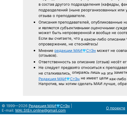
в состав другого подразделения (кафедры, фак
подразделений (ныне реорганизованных или 
отзыва о преподавателе.
Описания преподавателей, опубликованные
н
и являются
субъективными оценочными сужд
может быть непроверенной и вообще не соо
Если вы считаете, что
в каком-либо описании
опровержение, не стесняйтесь!
Мнение
редакции
МАИ
♥
СтЭн
может не совпа
(отзывов).
Ответственность
за описание
(отзыв) несёт ег
Не следует
предвзято относиться
к преподава
опираясь лишь
заметк
не сталкивались,
на эти
не имеет цели
Редакция
МАИ
♥
СтЭн
как-либо
Напротив, мы хотим сделать МАИ лучше, обр
© 1999—2026
Редакция
МАИ
♥
СтЭн
|
О проекте
E-mail:
MAI.StEn.online@gmail.com