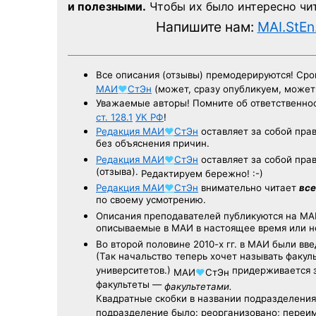
и полезными.
Чтобы их было интересно чит
Напишите нам:
MAI.StEn
Все описания (отзывы) премодерируются! Ср
МАИ
♥
СтЭн
(может, сразу опубликуем, може
Уважаемые авторы! Помните об ответственнос
ст. 128.1
УК РФ
!
Редакция
МАИ
♥
СтЭн
оставляет за собой пра
без объяснения причин.
Редакция
МАИ
♥
СтЭн
оставляет за собой пра
(отзыва).
Редактируем бережно! :-)
Редакция
МАИ
♥
СтЭн
внимательно читает
все
по своему усмотрению.
Описания преподавателей публикуются на
МА
описываемые в МАИ в настоящее время или н
Во второй половине
2010-х гг.
в МАИ были вве
(Так начальство теперь хочет называть факул
университетов.)
придерживается з
МАИ
♥
СтЭн
факультеты —
факультетами.
Квадратные скобки в названии подразделения 
подразделение было: реорганизовано; переи