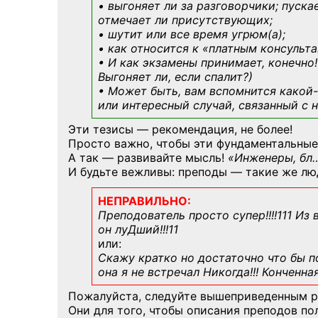
• выгоняет ли за разговорчики; пуска
отмечает ли присутствующих;
• шутит или все время угрюм(а);
• как относится к «платным консульт
• И как экзамены принимает, конечно!
Выгоняет ли, если спалит?)
• Может быть, вам вспомнится
какой-
или интересный случай, связанный с н
Эти тезисы — рекомендация, не более!
Просто важно, чтобы эти фундаментальные
А так — развивайте мысль!
«Инженеры, бл
И будьте вежливы: преподы — такие же лю
НЕПРАВИЛЬНО:
Преподователь просто супер!!!!111 Из
он луДший!!!11
или:
Скажу кратко но достаточно что бы по
она я не встречал Никогда!!! Конченна
Пожалуйста, следуйте вышеприведенным 
Они для того, чтобы описания преподов п