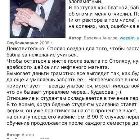
злопамятный
.
Я поступал как блатной, баб
об этом и меня отчислил. 
(и от ректора в том числе)
на коленях, мол, ошибочка
Автор:
Вазелин Аналов,
wazelin-
Опубликовано:
2008 г.
Действительно, Столяр создан для того, чтобы заст
бабла за нежелание учиться.
Чтобы остаться в инсте после залета по Столяру, 
арабского шейха или нефтяного магната.
Вымогает деньги грамотно: все выглядит так, как 
да еще и умоляешь забрать ее… Человеческое в нем
присутствует — всегда улыбается, может
иногда
вой
что он бывает управляем через…
Кудасова. ;-)
Отношение к студентам складывается в течение пер
В то время, когда бедные студенты усиленно ставят
фермы, он уже практически на сто процентов знает,
на оплату перед его кабинетом.
В 90 % случаев
первы
обучение продолжается после каждого семестра до
Автор:
Автор