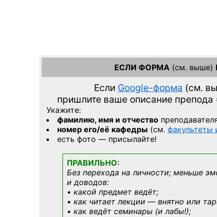
ЕСЛИ ФОРМА
(см. выше)
Если
Google-форма
(см. в
пришлите ваше описание препода
Укажите:
фамилию, имя и отчество
преподавател
номер его/её кафедры
(см.
факультеты
есть фото — присылайте!
ПРАВИЛЬНО:
Без перехода на личности; меньше эм
и доводов:
• какой предмет ведёт;
• как читает лекции — внятно или тар
• как ведёт семинары (и лабы!);