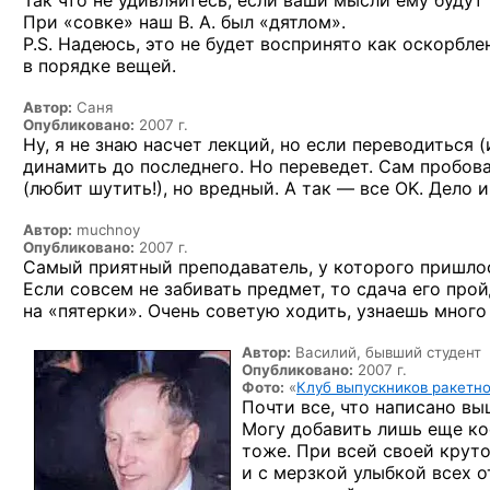
Так что не удивляйтесь, если ваши мысли ему будут 
При «совке» наш В. А. был «дятлом».
P.S. Надеюсь, это не будет воспринято как оскорбле
в порядке вещей.
Автор:
Саня
Опубликовано:
2007 г.
Ну, я не знаю насчет лекций, но если переводиться 
динамить до последнего. Но переведет. Сам пробов
(любит шутить!), но вредный. А так — все OK. Дело 
Автор:
muchnoy
Опубликовано:
2007 г.
Самый приятный преподаватель, у которого пришлос
Если совсем не забивать предмет, то сдача его про
на «пятерки». Очень советую ходить, узнаешь много
Автор:
Василий, бывший студент
Опубликовано:
2007 г.
Фото:
«
Клуб выпускников ракетн
Почти все, что написано вы
Могу добавить лишь еще
ко
тоже. При всей своей крут
и с мерзкой улыбкой всех 