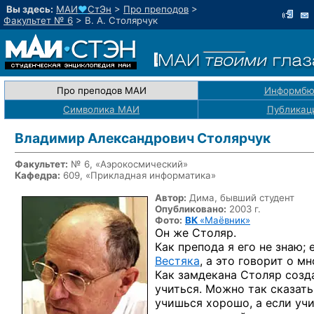
Вы здесь:
МАИ
♥
СтЭн
>
Про преподов
>
Факультет № 6
>
В. А. Столярчук
Про преподов МАИ
Информбю
Символика МАИ
Публикац
Владимир Александрович Столярчук
Факультет:
№ 6, «Аэрокосмический»
Кафедра:
609, «Прикладная информатика»
Автор:
Дима, бывший студент
Опубликовано:
2003 г.
Фото:
ВК
«Маёвник»
Он же
Столяр.
Как препода
я его
не знаю;
е
Вестяка
,
а это
говорит
о мн
Как замдекана Столяр созда
учиться. Можно так сказать
учишься хорошо,
а если
учи