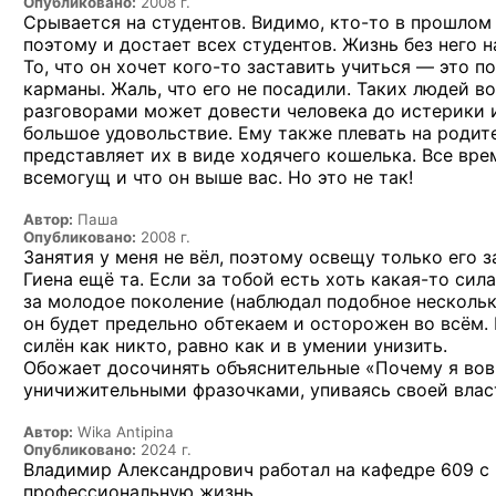
Опубликовано:
2008 г.
Срывается на студентов. Видимо,
кто-то
в прошлом е
поэтому и достает всех студентов. Жизнь без него 
То, что он хочет
кого-то
заставить учиться — это по
карманы. Жаль, что его не посадили. Таких людей в
разговорами может довести человека до истерики и
большое удовольствие. Ему также плевать на родите
представляет их в виде ходячего кошелька. Все врем
всемогущ и что он выше вас. Но это не так!
Автор:
Паша
Опубликовано:
2008 г.
Занятия у меня не вёл, поэтому освещу только его 
Гиена ещё та. Если за тобой есть хоть
какая-то
сила
за молодое поколение (наблюдал подобное нескольк
он будет предельно обтекаем и осторожен во всём.
силён как никто, равно как и в умении унизить.
Обожает досочинять объяснительные «Почему я вов
уничижительными фразочками, упиваясь своей влас
Автор:
Wika Antipina
Опубликовано:
2024 г.
Владимир Александрович работал на кафедре 609 с мо
профессиональную жизнь.