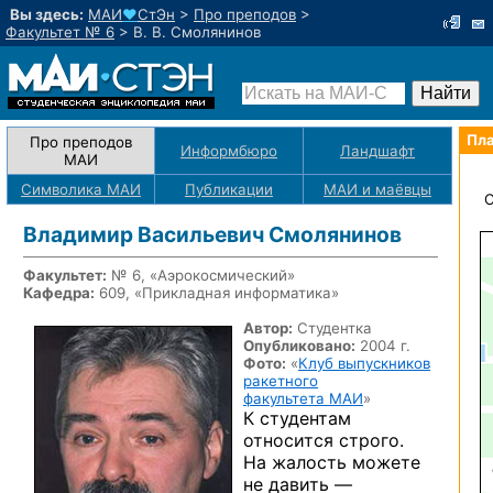
Вы здесь:
МАИ
♥
СтЭн
>
Про преподов
>
Факультет № 6
>
В. В. Смолянинов
Пла
Про преподов
Информбюро
Ландшафт
МАИ
Символика МАИ
Публикации
МАИ
и маёвцы
О
Владимир Васильевич Смолянинов
Факультет:
№ 6, «Аэрокосмический»
Кафедра:
609, «Прикладная информатика»
Автор:
Студентка
Опубликовано:
2004 г.
Фото:
«
Клуб выпускников
ракетного
факультета МАИ
»
К студентам
относится строго.
На жалость
можете
не давить —