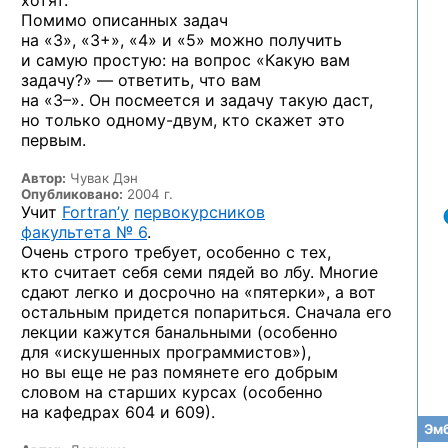
хотят.
Помимо описанных задач
на «3», «3+», «4» и «5» можно
получить
и самую
простую:
на вопрос
«Какую вам
задачу?» —
ответить, что вам
на «3–». Он посмеется
и задачу
такую даст,
но только
одному-двум,
кто скажет это
первым.
Автор:
Чувак Дэн
Опубликовано:
2004 г.
Учит
Fortran’у
первокурсников
факультета № 6
.
Очень строго требует, особенно
с тех,
кто считает себя семи пядей
во лбу.
Многие
сдают легко
и досрочно
на «пятерки»,
а вот
остальным придется попариться. Сначала его
лекции кажутся банальными (особенно
для «искушенных программистов»),
но вы еще
не раз
помянете его добрым
словом
на старших
курсах (особенно
на кафедрах
604 и 609).
Эмб