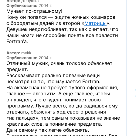
Автор:
Девушка
Опубликовано:
2004 г.
Мучает
по-страшному!
Кому
он попался —
ждите ночных кошмаров
с бородатым
дядей из второй «
Матрицы
».
Девушек недолюбливает, так как считает, что
наши мозги
не способны
понять все прелести
Fortran’а.
Автор:
mykk
Опубликовано:
2004 г.
Отличный мужик, очень толково объясняет
предмет.
Рассказывает реально полезные вещи
несмотря
на то, что
изучается Fortran.
На экзаменах
не требует
тупого оформления,
главное —
алгоритм.
А еще
главнее, чтобы
он увидел,
что студент понимает свою
программу. Лучше всего, когда садишься ему
отвечать, объяснять ход своего решения
«на пальцах»,
тем самым показывая
не знание
красивых слов,
а понимание
предмета.
Да и самому
так легче объяснять.