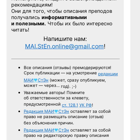
рекомендациям!
Они для того, чтобы описания преподов
получались
информативными
и полезными.
Чтобы их было интересно
читать!
Напишите нам:
MAI.StEn.online@gmail.com
!
Все описания (отзывы) премодерируются!
Срок публикации — на усмотрение
редакции
МАИ
♥
СтЭн
(может, сразу опубликуем,
может — через…
год). ;-)
Уважаемые авторы! Помните
об ответственности за клевету,
предусмотренной
ст. 128.1
УК РФ
!
Редакция
МАИ
♥
СтЭн
оставляет за собой
право не размещать описание (отзыв)
без объяснения причин.
Редакция
МАИ
♥
СтЭн
оставляет за собой
право на редакторскую правку описания