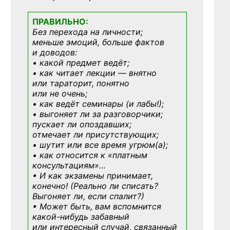
ПРАВИЛЬНО:
Без перехода на личности;
меньше эмоций, больше фактов
и доводов:
• какой предмет ведёт;
• как читает лекции — внятно
или тараторит, понятно
или не очень;
• как ведёт семинары (и лабы!);
• выгоняет ли за разговорчики;
пускает ли опоздавших;
отмечает ли присутствующих;
• шутит или все время угрюм(а);
• как относится к «платным
консультациям»
…
• И как экзамены принимает,
конечно! (Реально ли списать?
Выгоняет ли, если спалит?)
• Может быть, вам вспомнится
какой-нибудь
забавный
или интересный случай, связанный