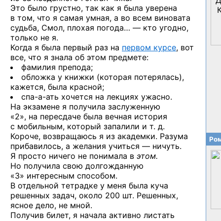
Это было грустно, так как я была уверена
в том, что я самая умная, а во всем виновата
судьба, Смол, плохая погода… — кто угодно,
только не я.
Когда я была первый раз на
первом курсе
, вот
все, что я знала об этом предмете:
фамилия препода;
обложка у книжки (которая потерялась),
кажется, была красной;
спа-а-ать
хочется на лекциях ужасно.
На экзамене я получила заслуженную
«2», на пересдаче была вечная история
с мобильным, который запалили и т. д.
Короче, возвращаюсь я из академки. Разума
Ром
прибавилось, а желания учиться — ничуть.
Я просто ничего не понимала в
этом.
Но получила свою долгожданную
«3» интересным способом.
В отдельной тетрадке у меня была куча
решенных задач, около 200 шт. Решенных,
ясное дело, не мной.
Получив билет, я начала активно листать