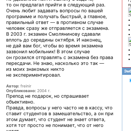
Г
то он предлагал
прийти
в следующий
раз.
п
Очень любит задавать вопросы
по вашей
программе
и получать
быстрый,
а главное,
правильный
ответ —
в противном
случае
•
человек
сразу же
отправляется
с экзамена.
В 2003 г.
экзамен Смолянинову сдавали
•
вплоть
до середины
октября.
И наконец,
не дай
вам бог, чтобы
во время
экзамена
зазвонил мобильник!
В этом
случае
он грозился
отправлять
с экзамена
без права
пересдачи.
Не знаю,
насколько это
так —
из моих
знакомых никто
Эмб
не экспериментировал.
Автор:
freinir
Опубликовано:
2004 г.
Препод
не подарок,
но спрашивает
объективно.
Правда, вопросы
у него
часто
не в кассу,
что
ставит студентов
в замешательство,
а он при
этом думает, что студент
не знает
ответа,
хотя тот просто
не понимает,
что
от него