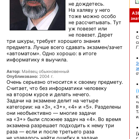
не дождетесь.
На халяву
у него
АЗ
тоже можно особо
знат
не рассчитывать.
Тут
уж повезет
или
не повезет.
Дерет
С
три шкуры, требует хорошего знания
с
предмета. Лучше всего сдавать экзамен/зачет
Г
«автоматом». Одно хорошо:
в итоге
информатику
я выучила.
Э
э
Автор:
Маёвец обыкновенный
о
Опубликовано:
2004 г.
Очень серьезно относится
к своему
предмету.
Считает, что без информатики человеку
(
на втором
курсе
и делать
нечего.
К
Задачи
на экзамене
делит
на четыре
«
категории:
на «3»,
«3+»,
«4»
и «5».
Разделены
В
Т
они
необъективно —
многие задачи
и
на «3+» были
сложнее задач
на «4». Во время
экзамена разрешает подходить
к нему
три
раза —
если
и после
третьего раза
не удавалось
найти ошибку
в задаче,