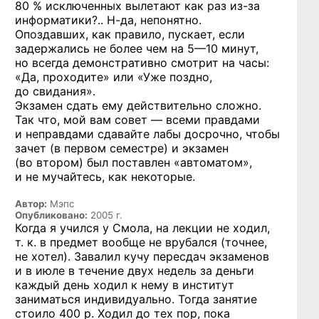
80 % исключенных вылетают как раз
из-за
информатики?..
Н-да, непонятно.
Опоздавших, как правило, пускает, если
задержались не более чем на
5—10
минут,
но всегда демонстративно смотрит на часы:
«Да, проходите» или «Уже поздно,
до свидания».
Экзамен сдать ему действительно сложно.
Так что, мой вам совет — всеми правдами
и неправдами сдавайте лабы досрочно, чтобы
зачет (в первом семестре) и экзамен
(во втором) был поставлен «автоматом»,
и не мучайтесь, как некоторые.
Автор:
Мэпс
Опубликовано:
2005 г.
Когда я учился у Смола, на лекции не ходил,
т. к. в предмет вообще не врубался (точнее,
не хотел). Завалил кучу пересдач экзаменов
и в июле в течение двух недель за деньги
каждый день ходил к нему в институт
заниматься индивидуально. Тогда занятие
стоило 400 р. Ходил до тех пор, пока