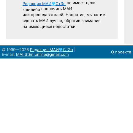
не имеет цели
Редакция
МАИ
♥
СтЭн
опорочить МАИ
как-либо
или преподавателей. Напротив, мы хотим
сделать МАИ лучше, обратив внимание
на имеющиеся недостатки.
© 1999—2026
Редакция
МАИ
♥
СтЭн
|
О проекте
E-mail:
MAI.StEn.online@gmail.com