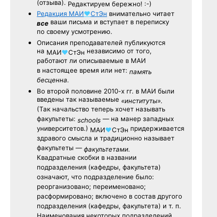
(отзыва).
Редактируем бережно! :-)
Редакция
МАИ
♥
СтЭн
внимательно читает
ваши письма и вступает в переписку
все
по своему усмотрению.
Описания преподавателей публикуются
на
независимо от того,
МАИ
♥
СтЭн
работают ли описываемые в МАИ
в настоящее время или нет:
память
бесценна.
Во второй половине
2010-х гг.
в МАИ были
введены так называемые
«институты».
(Так начальство теперь хочет называть
факультеты:
— на манер западных
schools
университетов.)
придерживается
МАИ
♥
СтЭн
здравого смысла и традиционно называет
факультеты —
факультетами.
Квадратные скобки в названии
подразделения (кафедры, факультета)
означают, что подразделение было:
реорганизовано; переименовано;
расформировано; включено в состав другого
подразделения (кафедры, факультета) и т. п.
Наименования некоторых подразделений