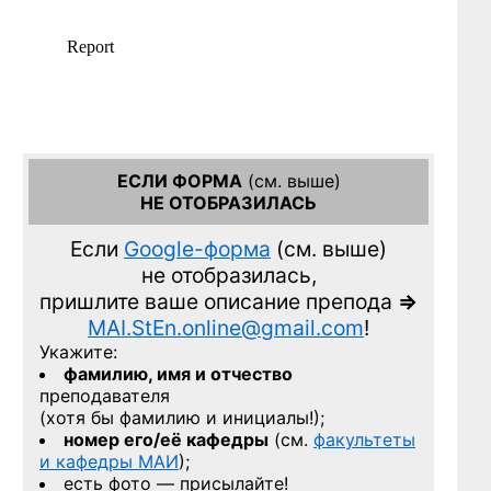
ЕСЛИ ФОРМА
(см. выше)
НЕ ОТОБРАЗИЛАСЬ
Если
Google-форма
(см. выше)
не отобразилась,
пришлите ваше описание препода
=>
MAI.StEn.online@gmail.com
!
Укажите:
фамилию, имя и отчество
преподавателя
(хотя бы фамилию и инициалы!);
номер его/её кафедры
(см.
факультеты
и кафедры МАИ
);
есть фото — присылайте!