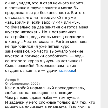
он не увидел, что я стал немного шарить,
в противном случае занятия могли бы
продолжаться до бесконечности. В итоге
он сказал, что на твердую «3» я уже
«зашарил» и, если захочу «4» или «5»,
то буквально за два занятия он готов меня
шустро натаскать. Но я остановился
на «тройке», ведь июль месяц подходил
к концу… Честно сказать, Fortran мне пока
не пригодился (я уже пятый курс
заканчиваю), но часто выручало умение
шустро и логически соображать — ведь
со второго курса я учусь на «отлично»!
Смол, спасибо! Поменьше вам таких
студентов как я, и — удачи
козерам
!
Автор:
Н
Опубликовано:
2005 г.
Как и любой нормальный преподаватель,
любит, когда посещают его лекции.
Чем раньше сдашь лабы — тем лучше.
И задачки у него сложные только для тех, кто
ничего не понимает в предмете. Ему проще