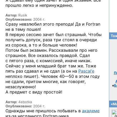
Я сдавал
ему один зачет
и один
экзамен. Все
прошло легко
и непринужденно.
Автор:
Rusik
Опубликовано:
2004 г.
Сразу невзлюбил этого препода! Да и Fortran
не в тему пошел!
В первую сессию зачет был страшный. Чтобы
Тож
получить допуск, раза три стоял в очереди
из сорока, а то и больше человек!
Потом был экзамен. Рассказывали про него
страшное. Все оказалось правдой. Сдал
с пятого раза, с комиссией, иначе никак.
Сейчас у меня младший брат там же. Тоже
пять раз сдавал и не сдал (а он на
Pascal’е
П
неплохо пишет). Человек
40—50
в этом году
не сдали, притом многие, как говорят,
«
Б
незаслуженно!
А предмет с виду простой!
Автор:
4ebotka
«Ма
Опубликовано:
2004 г.
Однажды мне пришлось побывать в
академе
из-за
несданного
Fortrаn-чика.