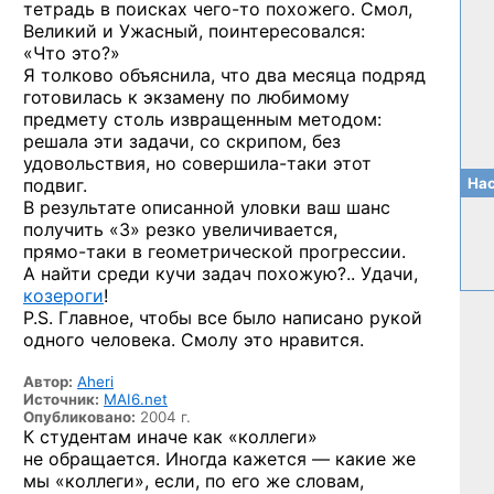
тетрадь в поисках
чего-то
похожего. Смол,
Великий и Ужасный, поинтересовался:
«Что это?»
Я толково объяснила, что два месяца подряд
готовилась к экзамену по любимому
предмету столь извращенным методом:
решала эти задачи, со скрипом, без
удовольствия, но совершила-таки этот
подвиг.
Нас
В результате описанной уловки ваш шанс
получить «3» резко увеличивается,
прямо-таки
в геометрической прогрессии.
А найти среди кучи задач похожую?.. Удачи,
козероги
!
P.S. Главное, чтобы все было написано рукой
одного человека. Смолу это нравится.
Автор:
Aheri
Источник:
MAI6.net
Опубликовано:
2004 г.
К студентам иначе как «коллеги»
не обращается. Иногда кажется — какие же
мы «коллеги», если, по его же словам,