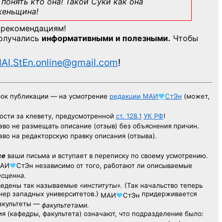
понять кто она! Такой Суки как она
женьщина!
 рекомендациям!
получались
информативными и полезными.
Чтобы
AI.StEn.online@gmail.com
!
рок публикации — на усмотрение
редакции
МАИ
♥
СтЭн
(может,
ости за клевету, предусмотренной
ст. 128.1
УК РФ
!
аво не размещать описание (отзыв) без объяснения причин.
аво на редакторскую правку описания (отзыва).
се
ваши письма и вступает в переписку по своему усмотрению.
АИ
♥
СтЭн
независимо от того, работают ли описываемые
есценна.
ведены так называемые
«институты».
(Так начальство теперь
ер западных университетов.)
придерживается
МАИ
♥
СтЭн
факультеты —
факультетами.
я (кафедры, факультета) означают, что подразделение было: