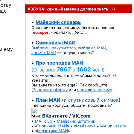
ству
АЗБУКА: каждый маёвец должен
знать! ;-)
бще
•
Маёвский словарь
Словарик-справочник
маёвских словечек
(
козерог
,
черепаха
,
ГУК…
).
•
Символика МАИ
Эмблемы факультетов
,
эмблема МАИ
,
ом ему
«ромб» МАИ
— откуда взялись?
•
Про преподов МАИ
7967
1662
(Отзывов:
о
чел.!)
Кто —
человек,
а кто —
«Армагеддон»? ;-)
Узнайте!
Вы знаете
что-то
ещё?!
Так сообщите!
(
Заполните форму
или
напишите письмо
.)
•
План МАИ
(и
спутниковый снимок
)
Где какие корпуса, общаги, проходные?
ВКонтакте / VK.com
•
MAI_club
•
Маёвский цитатник
• «
Типичный МАИ
» • «
Маёвник
» •
MAIuniversity
• «
Меметика МАИ
»