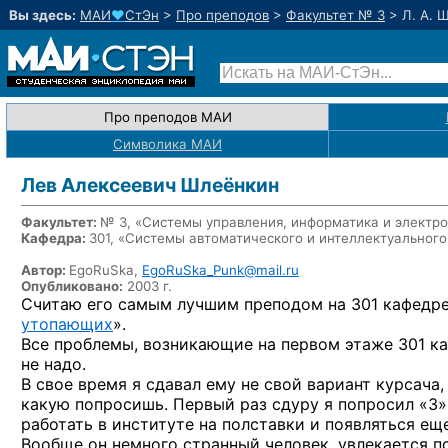
Вы здесь:
МАИ
♥
СтЭн
>
Про преподов
>
Факультет № 3
>
Л. А. 
Про преподов МАИ
Символика МАИ
Лев Алексеевич Шлеёнкин
Факультет:
№ 3, «Системы управления, информатика и электр
Кафедра:
301, «Системы автоматического и интеллектуального
Автор:
EgoRuSka,
EgoRuSka_Punk@mail.ru
Опубликовано:
2003 г.
Считаю его самым лучшим преподом
на 301 кафедре
утопающих
».
Все проблемы, возникающие
на первом
этаже
301 к
не надо.
В свое
время
я сдавал
ему
не свой
вариант курсача
какую попросишь. Первый раз сдуру
я попросил «3»
работать
в институте
на полставки
и появляться
еще
Вообще он немного странный человек, увлекается 