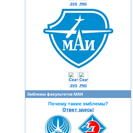
.SVG
.PNG
.SVG
.PNG
Эмблемы факультетов МАИ
Почему такие эмблемы?
Ответ здесь!