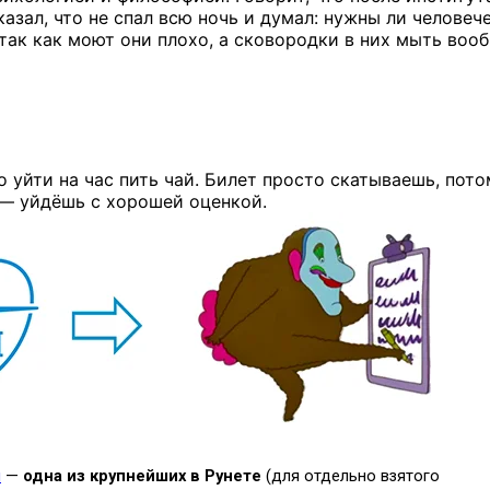
казал,
что
не спал
всю ночь
и думал:
нужны ли
человече
так как
моют они плохо,
а сковородки
в них
мыть воо
о уйти на час пить чай. Билет просто скатываешь, пот
 — уйдёшь с хорошей оценкой.