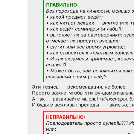
ПРАВИЛЬНО:
Без перехода на личности; меньше 
• какой предмет ведёт;
• как читает лекции — внятно или т
• как ведёт семинары (и лабы!);
• выгоняет ли за разговорчики; пус
отмечает ли присутствующих;
• шутит или все время угрюм(а);
• как относится к «платным консул
• И как экзамены принимает, конечн
спалит?)
• Может быть, вам вспомнится
како
связанный с ним (с ней)?
Эти тезисы — рекомендация, не более!
Просто важно, чтобы эти фундаментальны
А так — развивайте мысль!
«Инженеры, б
И будьте вежливы: преподы — такие же л
НЕПРАВИЛЬНО:
Преподователь просто супер!!!!111 И
или: