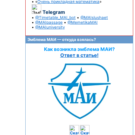
• «
Очень прикладная математика
»
Telegram
•
@Timetable_MAI_bot
•
@MAIslushaet
•
@MAIpassage
•
@MemetikaMAI
•
@MAIuniversity
Эмблема МАИ — откуда взялась?
Как возникла эмблема МАИ?
Ответ в статье!