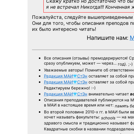
Скажу кратко но достаточно что бы 
я не встречал Никогда!!! Конченная
Пожалуйста, следуйте вышеприведенным
Они для того, чтобы описания преподов 
их было интересно читать!
Напишите нам:
M
Все описания (отзывы) премодерируются! С
сразу опубликуем, может — через…
год). ;-)
Уважаемые авторы! Помните об ответственн
Редакция
МАИ
♥
СтЭн
оставляет за собой пр
Редакция
МАИ
♥
СтЭн
оставляет за собой пр
Редактируем бережно! :-)
Редакция
МАИ
♥
СтЭн
внимательно читает
в
Описания преподавателей публикуются на
М
в МАИ в настоящее время или нет:
память б
Во второй половине
2010-х гг.
в МАИ были в
хочет называть факультеты:
— на ман
schools
здравого смысла и традиционно называет 
Квадратные скобки в названии подразделени