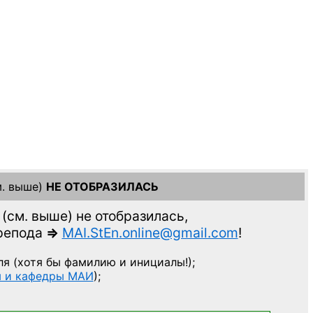
. выше)
НЕ ОТОБРАЗИЛАСЬ
(см. выше)
не отобразилась,
препода
=>
MAI.StEn.online@gmail.com
!
ля
(хотя бы фамилию и инициалы!);
ы и кафедры МАИ
);