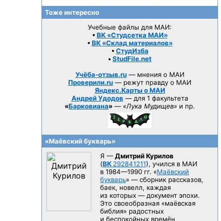
Тоже интересно
Учебные файлы для МАИ:
•
ВК «Студсетка МАИ»
•
ВК «Склад материалов»
•
СтудИзба
•
StudFile.net
Учёба-отзыв.ru
— мнения о МАИ
Проверили.ru
— режут правду о МАИ
Яндекс.Карты о МАИ
Андрей Удодов
— для 1 факультета
«
Барковиана
»
—
«Лука Мудищев»
и пр.
«Маёвский букварь»
Я —
Дмитрий Курилов
(
ВК
292841211
), учился в МАИ
в 1984—1990 гг.
«
Маёвский
букварь
» — сборник рассказов,
баек, новелл, каждая
из которых — документ эпохи.
Это своеобразная «маёвская
библия» радостных
и беспокойных времён