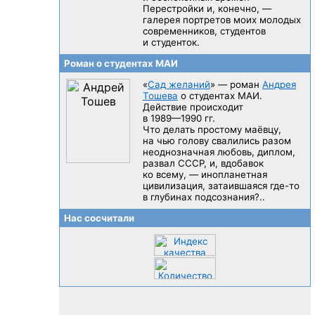
Перестройки и, конечно, —
галерея портретов моих молодых
современников, студентов
и студенток.
Роман о студентах МАИ
«
Сад желаний
» — роман
Андрея
Тошева
о студентах МАИ.
Действие происходит
в 1989—1990 гг.
Что делать простому маёвцу,
на чью голову свалились разом
неоднозначная любовь, диплом,
развал CCCP, и, вдобавок
ко всему, — инопланетная
цивилизация, затаившаяся
где-то
в глубинах подсознания?..
Нас сосчитали