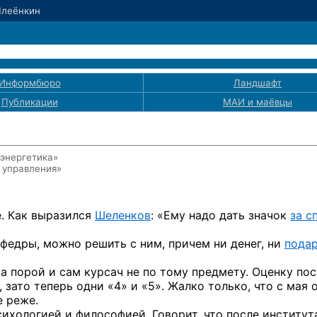
Шлеёнкин
Информбюро
Ландшафт
Публикации
МАИ
и маёвцы
оэнергетика»
 управления»
.
Как выразился
Шеленков
: «Ему надо дать значок
за с
афедры,
можно решить
с ним,
причем
ни денег,
ни
пода
,
а порой
и сам
курсач
не по тому
предмету. Оценку пос
,
зато теперь
одни «4» и «5».
Жалко только, что
с мая
 реже.
психологией
и философией.
Говорит, что после институт