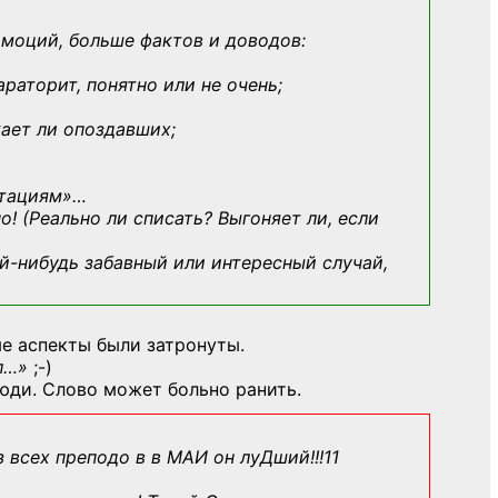
эмоций, больше фактов и доводов:
араторит, понятно или не очень;
кает ли опоздавших;
ьтациям»
…
о! (Реально ли списать? Выгоняет ли, если
й-нибудь
забавный или интересный случай,
е аспекты были затронуты.
л…»
;-)
юди. Слово может больно ранить.
з всех преподо в в МАИ он луДший!!!11