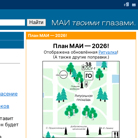
План МАИ — 2026!
План МАИ — 2026!
Отображена обновлённая
Ритуалка
!
(А также другие поправки.)
пасение
рков
тавит
он будет
а