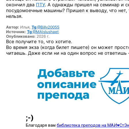
окончил
два
ПТУ
.
А однажды
пришел
на семинар
и с
посудомоечные машины? Пришел
к выводу,
что нет,
нельзя.
Автор:
Илья,
Tg
@Billy20055
Источник:
Tg
@MAIslushaet
Опубликовано:
2026 г.
Все получите то, что хотите.
Во время экза (когда билет пишете) он может прост
читаешь. Даже если ни на один вопрос не ответишь