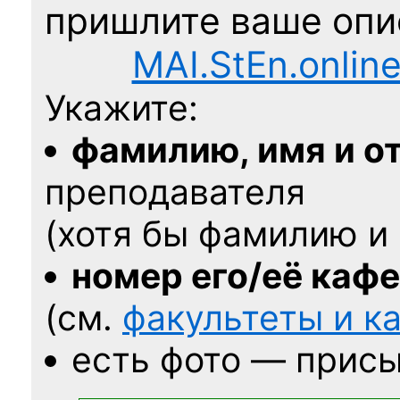
пришлите ваше оп
MAI.StEn.onlin
Укажите:
фамилию, имя и о
преподавателя
(хотя бы фамилию и 
номер его/её каф
(см.
факультеты и 
есть фото — присы