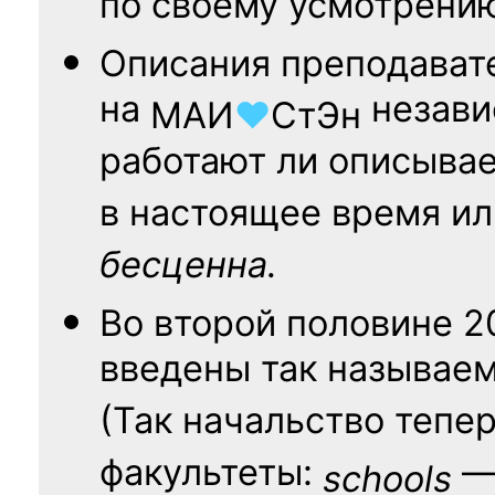
по своему усмотрени
Описания преподават
на
независ
МАИ
♥
СтЭн
работают ли описыва
в настоящее время ил
бесценна.
Во второй половине
2
введены так называе
(Так начальство тепе
факультеты:
— 
schools