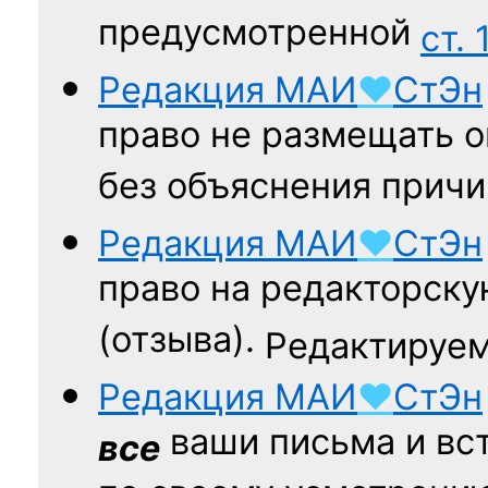
предусмотренной
ст. 
Редакция
МАИ
♥
СтЭн
право не размещать о
без объяснения причи
Редакция
МАИ
♥
СтЭн
право на редакторску
(отзыва).
Редактируем
Редакция
МАИ
♥
СтЭн
ваши письма и вст
все