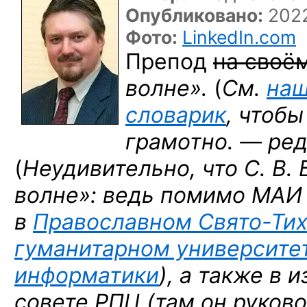
Опубликовано:
2022
Фото:
LinkedIn.com
Препод
на своё
волне».
(
См.
наш
словарик
, чтоб
грамотно. — ред
(
Неудивительно, что С. В.
волне»: ведь помимо МАИ
в
Православном Свято-Ти
гуманитарном университе
информатики
), а также в 
совете РПЦ (там он руков