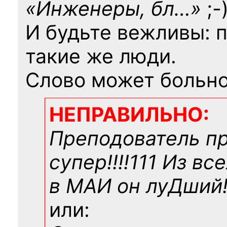
«Инженеры, бл…»
;-
И будьте вежливы: 
такие же люди.
Слово может больно
НЕПРАВИЛЬНО:
Преподователь п
супер!!!!111 Из вс
в МАИ он луДший!!
или: