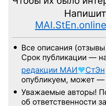
Чтобы их было интер
Напишит
MAI.StEn.onlin
Все описания (отзывы
Срок публикации — н
редакции
МАИ
♥
СтЭн
опубликуем, может 
Уважаемые авторы! П
об ответственности за