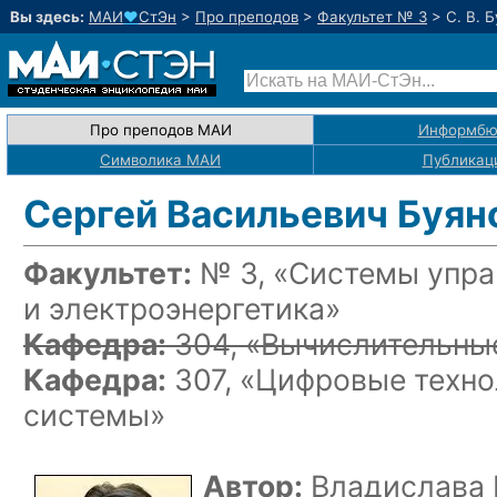
Вы здесь:
МАИ
♥
СтЭн
>
Про преподов
>
Факультет № 3
>
С. В. 
Про преподов МАИ
Информбю
Символика МАИ
Публикац
Сергей Васильевич Буян
Факультет:
№ 3, «Системы упра
и электроэнергетика»
Кафедра:
304, «Вычислительные
Кафедра:
307, «Цифровые техн
системы»
Автор:
Владислава