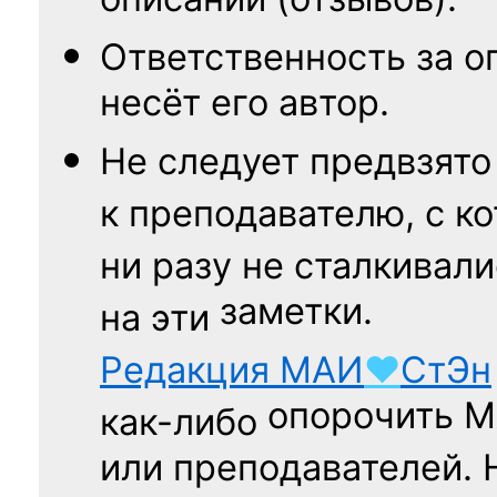
описаний (отзывов).
Ответственность
за о
несёт его автор.
Не следует
предвзято
к преподавателю,
с к
ни разу
не сталкивали
заметки.
на эти
Редакция
МАИ
♥
СтЭн
опорочить 
как-либо
или преподавателей. 