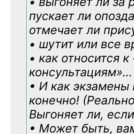
• выгоняет ли за 
пускает ли опозд
отмечает ли прис
• шутит или все в
• как относится к
консультациям»
…
• И как экзамены
конечно! (Реально
Выгоняет ли, если
• Может быть, ва