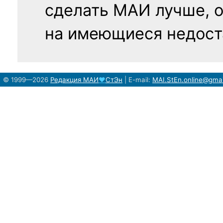
сделать МАИ лучше, 
на имеющиеся недост
© 1999—2026
Редакция
МАИ
♥
СтЭн
|
E-mail:
MAI.StEn.online@gma