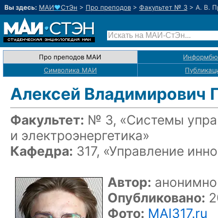
Вы здесь:
МАИ
♥
СтЭн
>
Про преподов
>
Факультет № 3
>
А. В. 
Про преподов МАИ
Информбю
Символика МАИ
Публикац
Алексей Владимирович 
Факультет:
№ 3, «Системы упра
и электроэнергетика»
Кафедра:
317, «Управление инн
Автор:
анонимно
Опубликовано:
2
Фото:
MAI317.ru