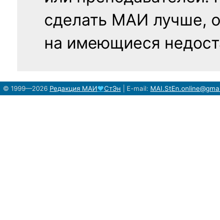
сделать МАИ лучше, 
на имеющиеся недост
© 1999—2026
Редакция
МАИ
♥
СтЭн
|
E-mail:
MAI.StEn.online@gma