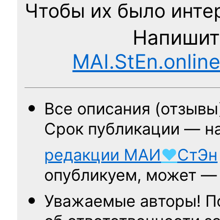
Чтобы их было интер
Напишит
MAI.StEn.onlin
Все описания (отзывы
Срок публикации — н
редакции
МАИ
♥
СтЭн
опубликуем, может 
Уважаемые авторы! П