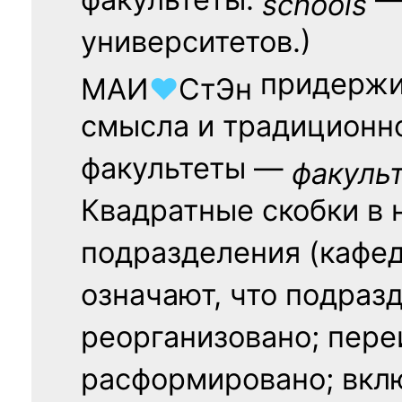
факультеты:
— 
schools
университетов.)
придержи
МАИ
♥
СтЭн
смысла и традиционн
факультеты —
факуль
Квадратные скобки в 
подразделения (кафед
означают, что подраз
реорганизовано; пере
расформировано; вклю