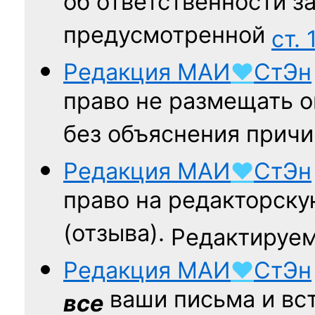
об ответственности за
предусмотренной
ст. 
Редакция
МАИ
♥
СтЭн
право не размещать о
без объяснения причи
Редакция
МАИ
♥
СтЭн
право на редакторску
(отзыва).
Редактируем
Редакция
МАИ
♥
СтЭн
ваши письма и вст
все