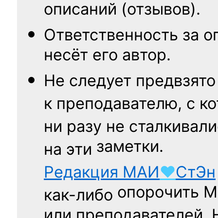
описаний (отзывов).
Ответственность
за о
несёт его автор.
Не следует
предвзято
к преподавателю,
с к
ни разу
не сталкивали
заметки.
на эти
Редакция
МАИ
♥
СтЭн
опорочить 
как-либо
или преподавателей. 