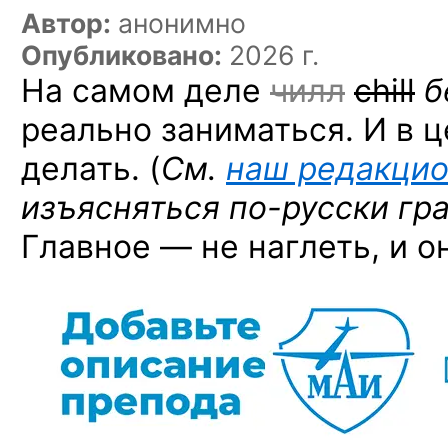
Автор:
анонимно
Опубликовано:
2026 г.
На самом деле
чилл
chill
б
реально заниматься. И в 
делать. (
См.
наш редакцио
изъясняться
по-русски
гр
Главное — не наглеть, и о