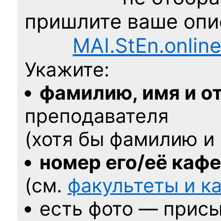
пришлите ваше оп
MAI.StEn.onlin
Укажите:
фамилию, имя и о
преподавателя
(хотя бы фамилию и 
номер его/её каф
(см.
факультеты и 
есть фото — присы