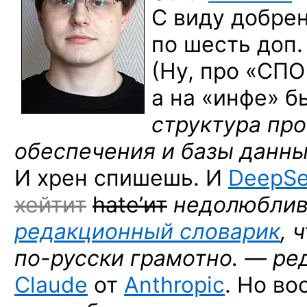
С виду добрен
по шесть доп.
(Ну, про «СПО
а на «инфе» бы
структура пр
обеспечения и базы данны
И хрен спишешь. И
DeepS
хейтит
hate’ит
недолюблив
редакционный словарик
, 
по-русски
грамотно. — ред
Claude
от
Anthropic
. Но в