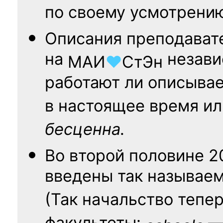
по своему усмотрени
Описания преподават
на
независ
МАИ
♥
СтЭн
работают ли описыва
в настоящее время ил
бесценна.
Во второй половине
2
введены так называе
(Так начальство тепе