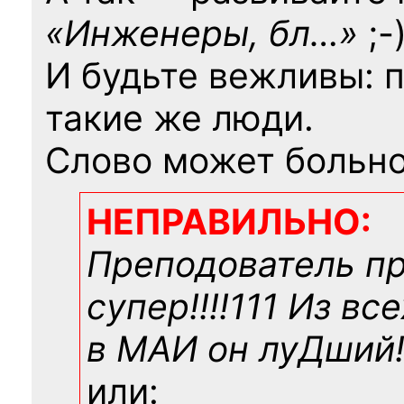
«Инженеры, бл…»
;-
И будьте вежливы: 
такие же люди.
Слово может больно
НЕПРАВИЛЬНО:
Преподователь п
супер!!!!111 Из вс
в МАИ он луДший!!
или: