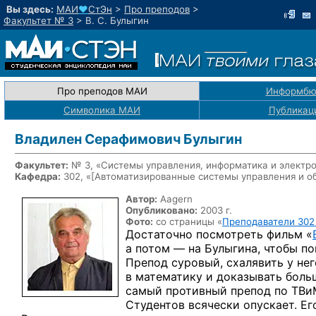
Вы здесь:
МАИ
♥
СтЭн
>
Про преподов
>
Факультет № 3
>
В. С. Булыгин
Про преподов МАИ
Информбю
Символика МАИ
Публикац
Владилен Серафимович Булыгин
Факультет:
№ 3, «Системы управления, информатика и электр
Кафедра:
302, «
[Автоматизированные системы управления и о
Автор:
Aagern
Опубликовано:
2003 г.
Фото:
со страницы «
Преподаватели 302
Достаточно посмотреть фильм «
а потом —
на Булыгина,
чтобы по
Препод суровый, схалявить
у нег
в математику
и доказывать
боль
самый противный препод
по ТВи
Студентов всячески опускает. Ег