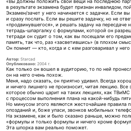
«Вы должны
положить свои вещи
на последнюю
пар
в результате
экзамена будет признан инвалидом, по
Экзамен/зачет
у него
начинается
с задачки.
Если в
и сразу
послать. Если
вы решите
задачку,
но не отве
«продвинувшегося»,
и решать
задачу
на пересдаче
н
тетрадь-шпаргалку
с формулами,
которой
он разре
тетради
он судит
о том,
как
вы посещали
его предм
память, так что, раз «засветившись»
(в плохом
смысл
Он помнит —
кто, когда
и с кем
разговаривал
у него
Автор:
Starcad
Опубликовано:
2004 г.
Как только
он вошел
в аудиторию,
то по ней
пронес
он на него
очень похож.
Меня, надо сказать,
он приятно
удивил. Всегда хор
и ничего
лишнего
не произносит,
читая лекцию. Все 
которое обычно царит
на таких
лекциях, как ТВиМ
с процессом
выполнения плана
на какой-нибудь
пяти
Но минусом
этого являются жесточайшие правила 
опозданий
и, боже
упаси, звонков мобильных
телеф
На экзамене,
как и было
сказано раньше, можно пол
«формулы
и только
формулы
и ничего
кроме форму
Эта шпорка вам реально поможет.