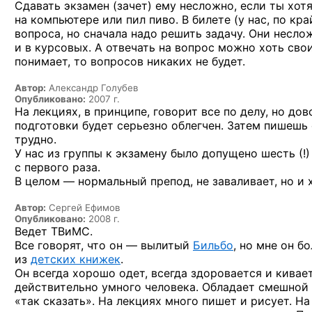
Сдавать экзамен (зачет) ему несложно, если
ты хот
на компьютере
или пил пиво.
В билете
(у нас,
по кра
вопроса,
но сначала
надо решить задачу. Они несло
и в курсовых.
А отвечать
на вопрос
можно хоть свои
понимает,
то вопросов
никаких
не будет.
Автор:
Александр Голубев
Опубликовано:
2007 г.
На лекциях, в принципе, говорит все по делу, но до
подготовки будет серьезно облегчен. Затем пишешь
трудно.
У нас из группы к экзамену было допущено
шесть (!)
с первого раза.
В целом — нормальный препод, не заваливает, но и 
Автор:
Сергей Ефимов
Опубликовано:
2008 г.
Ведет ТВиМС.
Все говорят, что он — вылитый
Бильбо
, но мне он 
из
детских книжек
.
Он всегда хорошо одет, всегда здоровается и кивае
действительно умного человека. Обладает смешной
«так сказать». На лекциях много пишет и рисует. Н