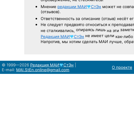
опровержение, не стесняйтесь!
Мнение
редакции
МАИ
♥
СтЭн
может не совпа
(отзывов).
Ответственность
за описание
(отзыв) несёт ег
Не следует
предвзято относиться
к преподава
опираясь лишь
заметк
не сталкивались,
на эти
не имеет цели
Редакция
МАИ
♥
СтЭн
как-либо
Напротив, мы хотим сделать МАИ лучше, обр
© 1999—2026
Редакция
МАИ
♥
СтЭн
|
О проекте
E-mail:
MAI.StEn.online@gmail.com