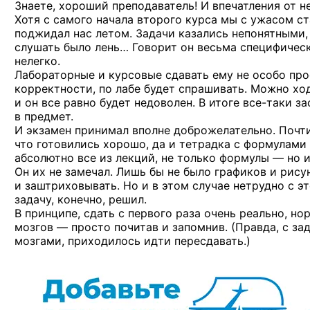
Знаете, хороший преподаватель! И впечатления от н
Хотя с самого начала второго курса мы с ужасом с
поджидал нас летом. Задачи казались непонятными,
слушать было лень… Говорит он весьма специфическ
нелегко.
Лабораторные и курсовые сдавать ему не особо прос
корректности, по лабе будет спрашивать. Можно ход
и он все равно будет недоволен. В итоге
все-таки
за
в предмет.
И экзамен принимал вполне доброжелательно. Почт
что готовились хорошо, да и тетрадка с формулам
абсолютно все из лекций, не только формулы — но и 
Он их не замечал. Лишь бы не было графиков и рису
и заштриховывать. Но и в этом случае нетрудно с эт
задачу, конечно, решил.
В принципе, сдать с первого раза очень реально, н
мозгов — просто почитав и запомнив. (Правда, с за
мозгами, приходилось идти пересдавать.)