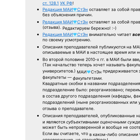
ст. 128.1
УК РФ
!
Редакция
МАИ
♥
СтЭн
оставляет за собой пра
без объяснения причин.
Редакция
МАИ
♥
СтЭн
оставляет за собой пра
(отзыва).
Редактируем бережно! :-)
Редакция
МАИ
♥
СтЭн
внимательно читает
все
по своему усмотрению.
Описания преподавателей публикуются на
МА
описываемые в МАИ в настоящее время или н
Во второй половине
2010-х гг.
в МАИ были вве
(Так начальство теперь хочет называть факул
университетов.)
придерживается з
МАИ
♥
СтЭн
факультеты —
факультетами.
Квадратные скобки в названии подразделения 
подразделение было: реорганизовано; переи
в состав другого подразделения (кафедры, фак
подразделений (ныне реорганизованных или 
отзыва о преподавателе.
Описания преподавателей, опубликованные
н
и являются
субъективными оценочными сужд
может быть непроверенной и вообще не соо
Если вы считаете, что
в каком-либо описании