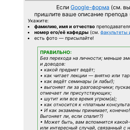
Если
Google-форма
(см. в
пришлите ваше описание препода
Укажите:
фамилию, имя и отчество
преподавател
номер его/её кафедры
(см.
факультеты
есть фото — присылайте!
ПРАВИЛЬНО:
Без перехода на личности; меньше эм
и доводов:
• какой предмет ведёт;
• как читает лекции — внятно или тар
• как ведёт семинары (и лабы!);
• выгоняет ли за разговорчики; пуска
отмечает ли присутствующих;
• шутит или все время угрюм(а);
• как относится к «платным консульт
• И как экзамены принимает, конечно!
Выгоняет ли, если спалит?)
• Может быть, вам вспомнится
какой-
или интересный случай, связанный с н