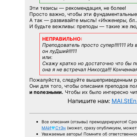
Эти тезисы — рекомендация, не более!
Просто важно, чтобы эти фундаментальные
А так — развивайте мысль!
«Инженеры, бл
И будьте вежливы: преподы — такие же лю
НЕПРАВИЛЬНО:
Преподователь просто супер!!!!111 Из
он луДший!!!11
или:
Скажу кратко но достаточно что бы по
она я не встречал Никогда!!! Конченна
Пожалуйста, следуйте вышеприведенным 
Они для того, чтобы описания преподов п
и полезными.
Чтобы их было интересно чит
Напишите нам:
MAI.StEn
Все описания (отзывы) премодерируются! Ср
МАИ
♥
СтЭн
(может, сразу опубликуем, може
Уважаемые авторы! Помните об ответственнос