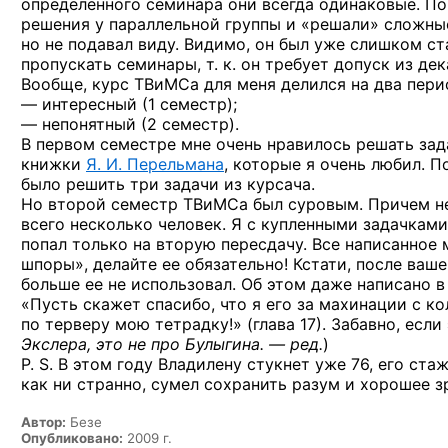
определенного семинара они всегда одинаковые. П
решения у параллельной группы и «решали» сложные
но не подавал виду. Видимо, он был уже слишком ст
пропускать семинары, т. к. он требует допуск из дек
Вообще, курс ТВиМСа для меня делился на два пери
— интересный (1 семестр);
— непонятный (2 семестр).
В первом семестре мне очень нравилось решать зад
книжки
Я. И. Перельмана
, которые я очень любил. П
было решить три задачи из курсача.
Но второй семестр ТВиМСа был суровым. Причем не
всего несколько человек. Я с купленными задачками
попал только на вторую пересдачу. Все написанное 
шпоры», делайте ее обязательно! Кстати, после ваше
больше ее не использовал. Об этом даже написано 
«Пусть скажет спасибо, что я его за махинации с к
по терверу мою тетрадку!» (глава 17). Забавно, если
Экслера, это
не про Булыгина. — ред.
)
P. S. В этом году Владилену стукнет уже 76, его ста
как ни странно, сумел сохранить разум и хорошее зр
Автор:
Безе
Опубликовано:
2009 г.