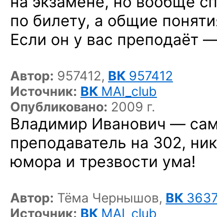
на экзамене, но вообще с
по билету, а общие поняти
Если он у вас преподаёт —
Автор:
957412,
ВК
957412
Источник:
ВК
MAI_club
Опубликовано:
2009 г.
Владимир Иванович — са
преподаватель на 302, ник
юмора и трезвости ума!
Автор:
Тёма Чернышов,
ВК
363
Источник:
ВК
MAI_club