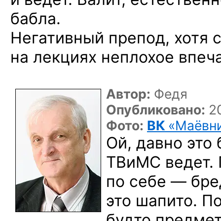
бабла.
Негативный препод, хотя 
на лекциях неплохое впеч
Автор:
Федя
Опубликовано:
20
Фото:
ВК
«Маёвн
Ой, давно это
ТВиМС ведет.
по себе — бре
это шапито. П
будто предмет