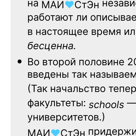
на
независ
МАИ
♥
СтЭн
работают ли описыва
в настоящее время ил
бесценна.
Во второй половине
2
введены так называе
(Так начальство тепе
факультеты:
— 
schools
университетов.)
придержи
МАИ
♥
СтЭн