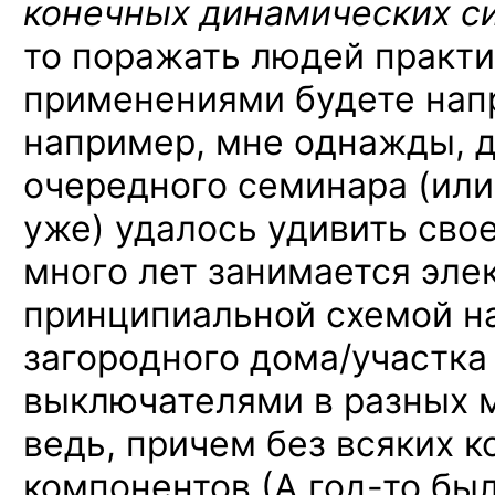
конечных динамических
с
то поражать людей практ
применениями будете напр
например, мне однажды,
очередного семинара (ил
уже) удалось удивить сво
много лет занимается эле
принципиальной схемой н
загородного дома/участка
выключателями в разных м
ведь, причем без всяких 
компонентов
(А год-то
был,