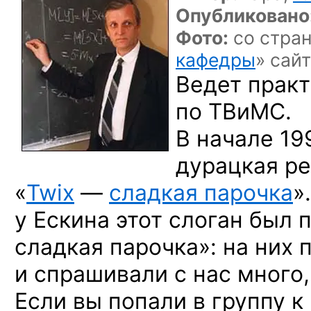
Опубликовано
Фото:
со стра
кафедры
» сай
Ведет практ
по ТВиМС.
В начале
19
дурацкая р
«
Twix
—
сладкая парочка
»
у Ескина
этот слоган был 
сладкая парочка»:
на них
п
и спрашивали
с нас
много
Если
вы попали
в группу
к