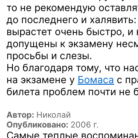
то не рекомендую
оставля
до последнего
и халявить:
вырастет очень быстро,
и 
допущены
к экзамену
нес
просьбы
и слезы.
Но благодаря
тому, что н
на экзамене
у
Бомаса
с п
билета проблем почти
не 
Автор:
Николай
Опубликовано:
2006 г.
Самые теплые воспоминан