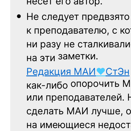
несёт его автор.
Не следует
предвзято
к преподавателю,
с к
ни разу
не сталкивали
заметки.
на эти
Редакция
МАИ
♥
СтЭн
опорочить 
как-либо
или преподавателей. 
сделать МАИ лучше, 
на имеющиеся недост