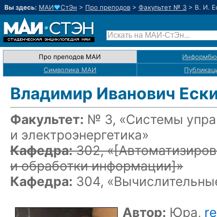
Вы здесь:
МАИ
♥
СтЭн
>
Про преподов
>
Факультет № 3
>
В. И. 
Про преподов МАИ
Информбю
Символика МАИ
Публикац
Владимир Иванович Еск
Факультет:
№ 3, «Системы упра
и электроэнергетика»
Кафедра:
302, «
[Автоматизиров
и обработки информации]
»
Кафедра:
304, «Вычислительные
Автор:
Юра,
r