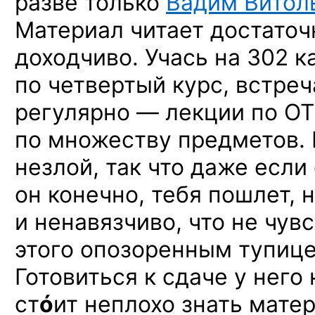
разве только
Вадим Витол
Материал читает достаточ
доходчиво. Учась на 302 к
по четвертый курс, встре
регулярно — лекции по О
по множеству предметов. 
незлой, так что даже если
он конечно, тебя пошлет, 
и ненавязчиво, что не чув
этого опозоренным
тупицей
Готовиться к сдаче у него
ст
ó
ит неплохо знать матер