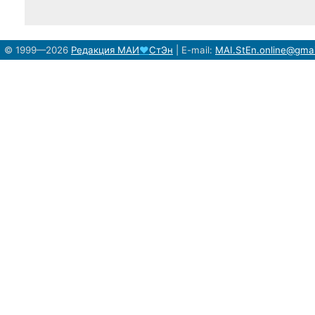
© 1999—2026
Редакция
МАИ
♥
СтЭн
|
E-mail:
MAI.StEn.online@gma