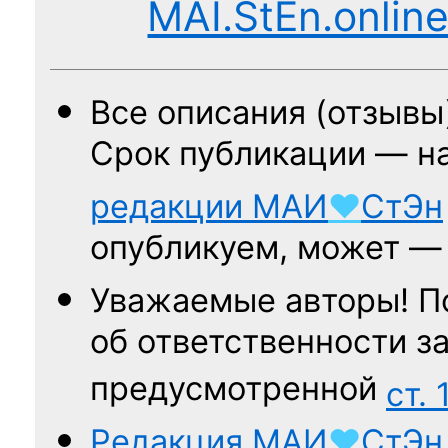
MAI.StEn.onlin
Все описания (отзывы
Срок публикации — н
редакции
МАИ
♥
СтЭн
опубликуем, может 
Уважаемые авторы! П
об ответственности за
предусмотренной
ст. 
Редакция
МАИ
♥
СтЭн