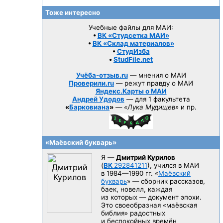
Тоже интересно
Учебные файлы для МАИ:
•
ВК «Студсетка МАИ»
•
ВК «Склад материалов»
•
СтудИзба
•
StudFile.net
Учёба-отзыв.ru
— мнения о МАИ
Проверили.ru
— режут правду о МАИ
Яндекс.Карты о МАИ
Андрей Удодов
— для 1 факультета
«
Барковиана
»
—
«Лука Мудищев»
и пр.
«Маёвский букварь»
Я —
Дмитрий Курилов
(
ВК
292841211
), учился в МАИ
в 1984—1990 гг.
«
Маёвский
букварь
» — сборник рассказов,
баек, новелл, каждая
из которых — документ эпохи.
Это своеобразная «маёвская
библия» радостных
и беспокойных времён