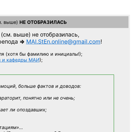
. выше)
НЕ ОТОБРАЗИЛАСЬ
(см. выше)
не отобразилась,
препода
=>
MAI.StEn.online@gmail.com
!
ля
(хотя бы фамилию и инициалы!);
ы и кафедры МАИ
);
эмоций, больше фактов и доводов:
араторит, понятно или не очень;
кает ли опоздавших;
ьтациям»
…