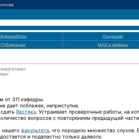
Волкова
Информбюро
Ландшафт
Публикации
МАИ
и маёвцы
оэнергетика»
емы»
м от 311 кафедры.
не дает поблажек, неприступна.
 сдать
Вестяка
. Устраивает проверочные работы, на ко
количество вопросов с повторением предыдущей части
м
нашего
факультета
, что породило множество слухов. 
достается и подвластно только дьяволу.