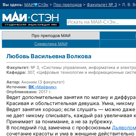
Вы здесь:
МАИ
♥
СтЭн
>
Про преподов
>
Факультет № 3
>
Л. В. 
Про преподов МАИ
Символика МАИ
Любовь Васильевна Волкова
Факультет:
№ 3, «Системы управления, информатика и электр
Кафедра:
307, «Цифровые технологии и информационные сист
Автор:
Аноним (3 факультет)
Источник:
ВК
«Маёвник»
Опубликовано:
2017 г.
Ведет дополнительные занятия по матану и диффура
Красивая и обольстительная девушка. Умна, никому 
Ведет занятия хорошо; если слушать — можно даже
не дает никому списывать, каждый раз увеличивая 
Принимает за понимание, а не за зубрежку.
В последний год замечена с профсоюзным
Дьяволо
сочетание красоты и ума в женщине действительно 