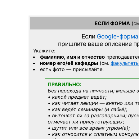
ЕСЛИ ФОРМА
(см
Если
Google-форма
пришлите ваше описание 
Укажите:
фамилию, имя и отчество
преподавате
номер его/её кафедры
(см.
факультет
есть фото — присылайте!
ПРАВИЛЬНО:
Без перехода на личности; меньше 
• какой предмет ведёт;
• как читает лекции — внятно или т
• как ведёт семинары (и лабы!);
• выгоняет ли за разговорчики; пус
отмечает ли присутствующих;
• шутит или все время угрюм(а);
• как относится к «платным консул