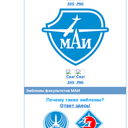
.SVG
.PNG
.SVG
.PNG
Эмблемы факультетов МАИ
Почему такие эмблемы?
Ответ здесь!