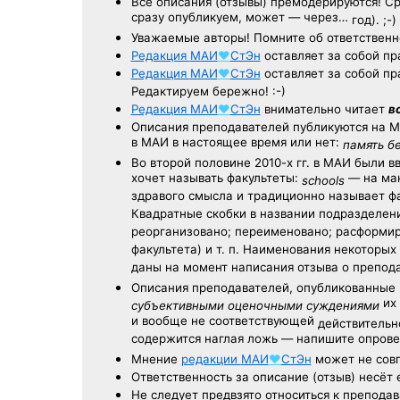
Все описания (отзывы) премодерируются! С
сразу опубликуем, может — через…
год). ;-)
Уважаемые авторы! Помните об ответственн
Редакция
МАИ
♥
СтЭн
оставляет за собой пр
Редакция
МАИ
♥
СтЭн
оставляет за собой пр
Редактируем бережно! :-)
Редакция
МАИ
♥
СтЭн
внимательно читает
в
Описания преподавателей публикуются на
М
в МАИ в настоящее время или нет:
память б
Во второй половине
2010-х гг.
в МАИ были в
хочет называть факультеты:
— на ман
schools
здравого смысла и традиционно называет 
Квадратные скобки в названии подразделени
реорганизовано; переименовано; расформир
факультета) и т. п. Наименования некоторы
даны на момент написания отзыва о препод
Описания преподавателей, опубликованные
их 
субъективными оценочными суждениями
и вообще не соответствующей
действительно
содержится наглая ложь — напишите опрове
Мнение
редакции
МАИ
♥
СтЭн
может не совп
Ответственность
за описание
(отзыв) несёт 
Не следует
предвзято относиться
к преподав