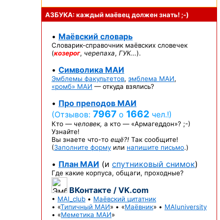
АЗБУКА: каждый маёвец должен
знать! ;-)
•
Маёвский словарь
Словарик-справочник
маёвских словечек
(
козерог
,
черепаха
,
ГУК…
).
•
Символика МАИ
Эмблемы факультетов
,
эмблема МАИ
,
«ромб» МАИ
— откуда взялись?
•
Про преподов МАИ
7967
1662
(Отзывов:
о
чел.!)
Кто —
человек,
а кто —
«Армагеддон»? ;-)
Узнайте!
Вы знаете
что-то
ещё?!
Так сообщите!
(
Заполните форму
или
напишите письмо
.)
•
План МАИ
(и
спутниковый снимок
)
Где какие корпуса, общаги, проходные?
ВКонтакте / VK.com
•
MAI_club
•
Маёвский цитатник
• «
Типичный МАИ
» • «
Маёвник
» •
MAIuniversity
• «
Меметика МАИ
»