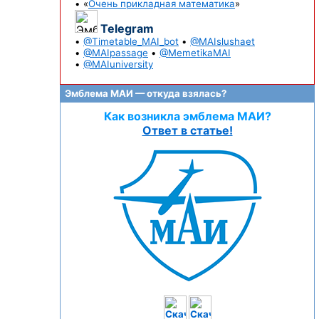
• «
Очень прикладная математика
»
Telegram
•
@Timetable_MAI_bot
•
@MAIslushaet
•
@MAIpassage
•
@MemetikaMAI
•
@MAIuniversity
Эмблема МАИ — откуда взялась?
Как возникла эмблема МАИ?
Ответ в статье!