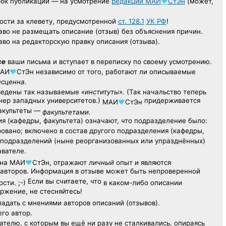
рок публикации — на усмотрение
редакции
МАИ
♥
СтЭн
(может,
ости за клевету, предусмотренной
ст. 128.1
УК РФ
!
аво не размещать описание (отзыв) без объяснения причин.
аво на редакторскую правку описания (отзыва).
се
ваши письма и вступает в переписку по своему усмотрению.
АИ
♥
СтЭн
независимо от того, работают ли описываемые
есценна.
ведены так называемые
«институты».
(Так начальство теперь
ер западных университетов.)
придерживается
МАИ
♥
СтЭн
факультеты —
факультетами.
я (кафедры, факультета) означают, что подразделение было:
овано; включено в состав другого подразделения (кафедры,
х подразделений (ныне реорганизованных или упразднённых)
авателе.
на
МАИ
♥
СтЭн
, отражают
личный
опыт
и являются
авторов. Информация в отзыве может быть непроверенной
Если вы считаете, что
сти. ;-)
в каком-либо описании
ржение, не стесняйтесь!
адать с мнениями авторов описаний (отзывов).
его автор.
ателю,
с которым
вы ещё
ни разу
не сталкивались,
опираясь