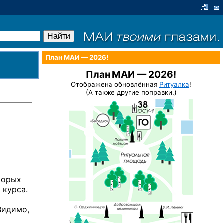
План МАИ — 2026!
План МАИ — 2026!
Отображена обновлённая
Ритуалка
!
(А также другие поправки.)
торых
 курса.
Видимо,