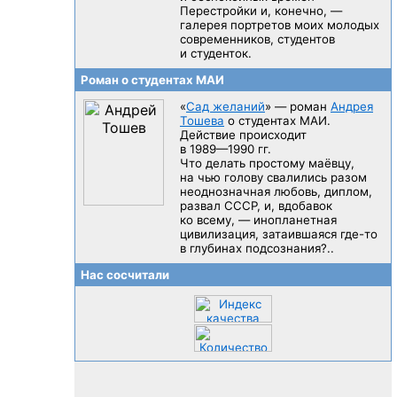
Перестройки и, конечно, —
галерея портретов моих молодых
современников, студентов
и студенток.
Роман о студентах МАИ
«
Сад желаний
» — роман
Андрея
Тошева
о студентах МАИ.
Действие происходит
в 1989—1990 гг.
Что делать простому маёвцу,
на чью голову свалились разом
неоднозначная любовь, диплом,
развал CCCP, и, вдобавок
ко всему, — инопланетная
цивилизация, затаившаяся
где-то
в глубинах подсознания?..
Нас сосчитали