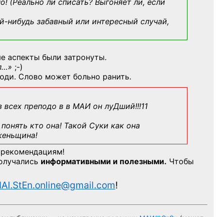
о! (Реально ли списать? Выгоняет ли, если
й-нибудь
забавный или интересный случай,
е аспекты были затронуты.
л…»
;-)
юди. Слово может больно ранить.
з всех преподо в в МАИ он луДший!!!11
понять кто она! Такой Суки как она
женьщина!
 рекомендациям!
получались
информативными и полезными.
Чтобы
AI.StEn.online@gmail.com
!