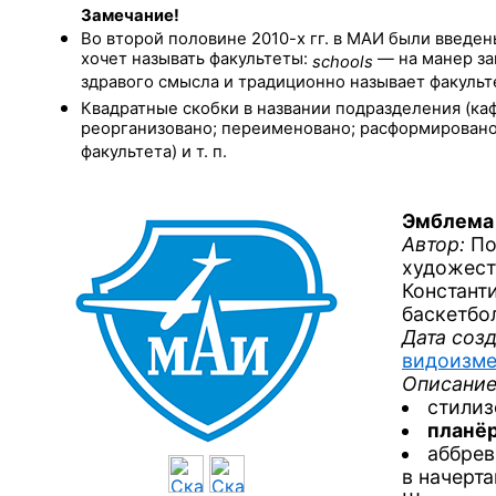
Замечание!
Во второй половине
2010-х гг.
в МАИ были введен
хочет называть факультеты:
— на манер за
schools
здравого смысла и традиционно называет факуль
Квадратные скобки в названии подразделения (каф
реорганизовано; переименовано; расформировано;
факультета) и т. п.
Эмблема
Автор:
По
художест
Констант
баскетбо
Дата созд
видоизме
Описание
стили
планё
аббре
в начерта