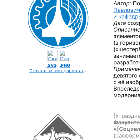
Автор:
По
Павлович
и кафед
Дата созд
Описание
элементо
(в гориз
(«шестер
занимает
разрабо
.SVG
.PNG
Примечан
Скачать во всех форматах
…
девятого 
с её изо
Впоследс
модерниз
[Упраздне
Факульте
«
[Социа
(расформ