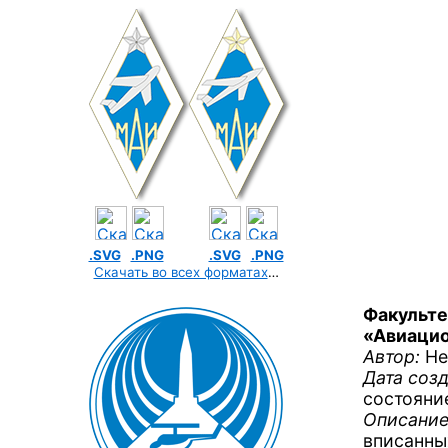
.SVG
.PNG
.SVG
.PNG
Скачать во всех форматах
…
Факульте
«Авиацио
Автор:
Не
Дата созд
состояни
Описание
вписанн