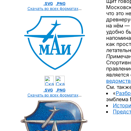
Щит гово
.SVG
.PNG
Московск
Скачать во всех форматах
…
что это н
древнеру
на нём —
удобно бы
напомина
как прос
летательн
Примечан
Спортивн
правлени
является
ведомств
См. также
.SVG
.PNG
«
Разбр
Скачать во всех форматах
…
эмблема 
Истор
Предст