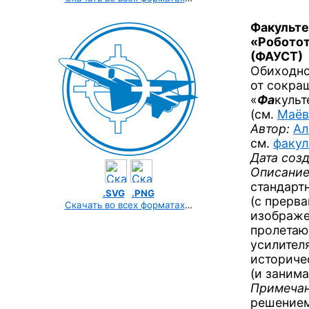
Факульте
«Роботот
(ФАУСТ)
Обиходно
от сокра
«
Фа
культ
(cм.
Маёв
Автор:
Ал
см.
факул
Дата созд
Описание
стандарт
.SVG
.PNG
(с прерв
Скачать во всех форматах
…
изображе
пролетаю
усилител
историче
(и занима
Примечан
решением