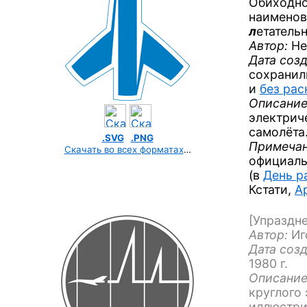
Обиходно
наименов
л
етатель
Автор:
Не
Дата созд
сохранил
и
без рас
Описание
электрич
самолёта
.SVG
.PNG
Примечан
Скачать во всех форматах
…
официаль
(в
День р
Кстати,
А
[Упраздне
Автор:
Иг
Дата созд
1980 г.
Описание
круглого
иллюстри