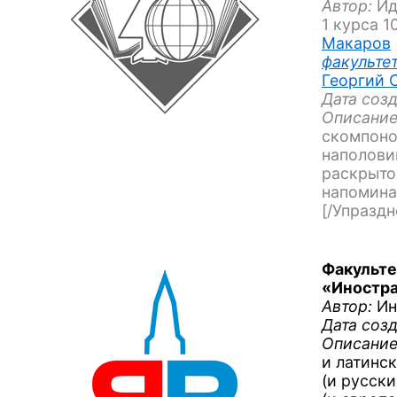
Автор:
Ид
1 курса
1
Макаров
факульте
Георгий 
Дата созд
Описание
скомпоно
наполови
раскрыто
напомина
[/Упраздн
Факульте
«Иностр
Автор:
Ин
Дата созд
Описание
и латинс
(и русск