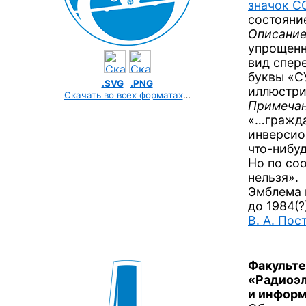
значок 
состояние
Описание
упрощенн
вид спер
буквы «С
.SVG
.PNG
иллюстри
Скачать во всех форматах
…
Примечан
«…гражда
инверсио
что-нибу
Но по со
нельзя».
Эмблема 
до 1984(?)
В. А. Пос
Факульте
«Радиоэ
и информ