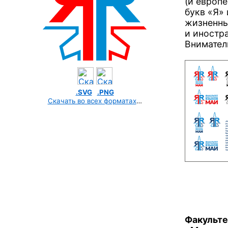
(и европ
букв «Я» 
жизненны
и иностр
Внимател
.SVG
.PNG
Скачать во всех форматах
…
Факульте