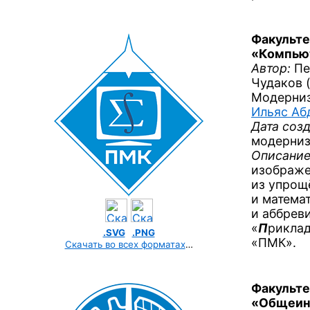
Факульте
«Компьют
Автор:
Пе
Чудаков (
Модерниз
Ильяс Аб
Дата созд
модерни
Описание
изображ
из упрощ
и матема
и аббрев
«
П
рикла
.SVG
.PNG
«ПМК».
Скачать во всех форматах
…
Факульте
«Общеин