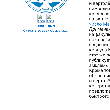
и вертолё
символиз
конденса
на около
число Ма
.SVG
.PNG
Примечан
Скачать во всех форматах
…
на факуль
пока
не с
сведениям
корпуса №
этот же
в
публикуе
эмблемы 
Кроме то
обычно и
и вертолё
конкретн
предложе
быстрого