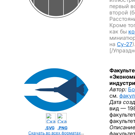
первый в
второй (
Расстоян
Кроме то
как бы
ко
миниатюр
на
Су-27
)
[/Упраздн
Факульте
«Эконом
индустр
Автор:
Бо
см.
факул
Дата созд
вид —
198
факультет
факультет
Описание
.SVG
.PNG
Скачать во всех форматах
…
факульте