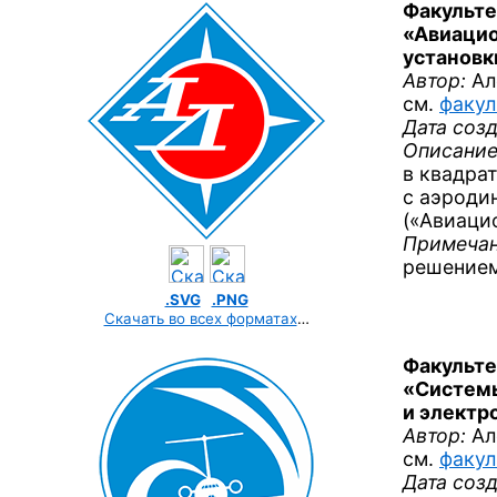
Факульте
«Авиацио
установк
Автор:
Ал
см.
факул
Дата созд
Описание
в квадра
с аэроди
(«Авиаци
Примечан
решением
.SVG
.PNG
Скачать во всех форматах
…
Факульте
«Системы
и электр
Автор:
Ал
см.
факул
Дата созд