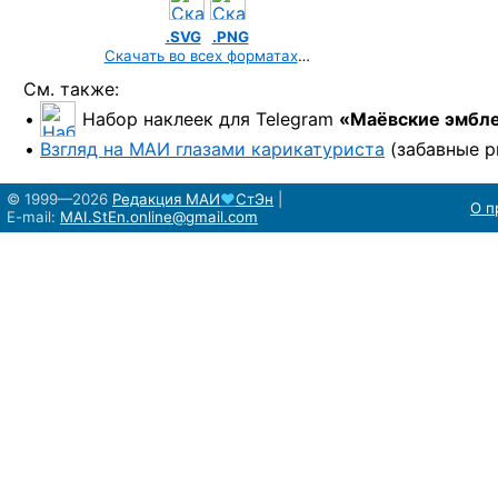
.SVG
.PNG
Скачать во всех форматах
…
См. также:
•
Набор наклеек для Telegram
«Маёвские эмбл
•
Взгляд
на МАИ
глазами карикатуриста
(забавные р
© 1999—2026
Редакция
МАИ
♥
СтЭн
|
О п
E-mail:
MAI.StEn.online@gmail.com