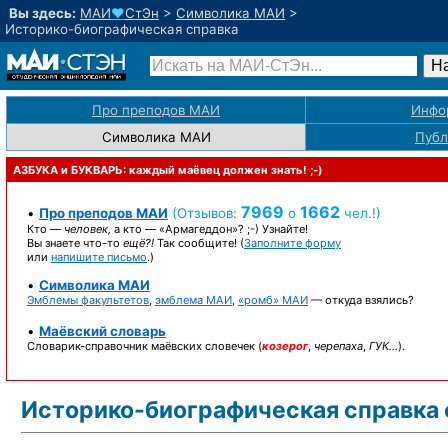
Вы здесь:
МАИ
♥
СтЭн
>
Символика МАИ
>
Историко-биографическая справка
Про преподов МАИ
Инфо
Символика МАИ
Публ
АЗБУКА и БУКВАРЬ: каждый маёвец должен знать! ;-)
7969
1662
•
Про преподов МАИ
(Отзывов:
о
чел.!)
Кто —
человек,
а кто —
«Армагеддон»? ;-)
Узнайте!
Вы знаете
что-то
ещё?!
Так сообщите!
(
Заполните форму
или
напишите письмо
.)
•
Символика МАИ
Эмблемы факультетов
,
эмблема МАИ
,
«ромб» МАИ
— откуда взялись?
•
Маёвский словарь
Словарик-справочник
маёвских словечек (
козерог
,
черепаха
,
ГУК…
).
Историко-биографическая
справка