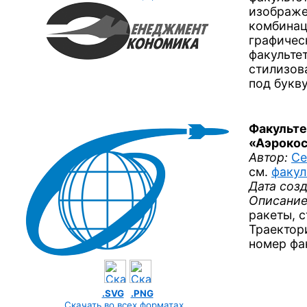
изображе
комбинац
графичес
факульте
стилизов
под букв
Факульте
«Аэроко
Автор:
Се
см.
факул
Дата созд
Описание
ракеты, 
Траектор
номер фа
.SVG
.PNG
Скачать во всех форматах
…