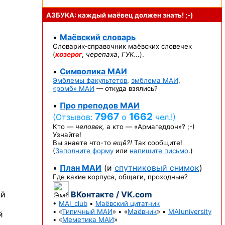
АЗБУКА: каждый маёвец должен
знать! ;-)
•
Маёвский словарь
Словарик-справочник
маёвских словечек
(
козерог
,
черепаха
,
ГУК…
).
•
Символика МАИ
Эмблемы факультетов
,
эмблема МАИ
,
«ромб» МАИ
— откуда взялись?
•
Про преподов МАИ
7967
1662
(Отзывов:
о
чел.!)
Кто —
человек,
а кто —
«Армагеддон»? ;-)
Узнайте!
Вы знаете
что-то
ещё?!
Так сообщите!
(
Заполните форму
или
напишите письмо
.)
•
План МАИ
(и
спутниковый снимок
)
Где какие корпуса, общаги, проходные?
ый
ВКонтакте / VK.com
•
MAI_club
•
Маёвский цитатник
• «
Типичный МАИ
» • «
Маёвник
» •
MAIuniversity
й
• «
Меметика МАИ
»