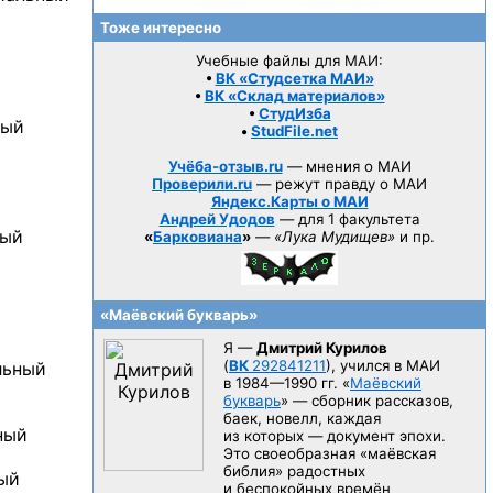
Тоже интересно
Учебные файлы для МАИ:
•
ВК «Студсетка МАИ»
•
ВК «Склад материалов»
•
СтудИзба
ный
•
StudFile.net
Учёба-отзыв.ru
— мнения о МАИ
Проверили.ru
— режут правду о МАИ
Яндекс.Карты о МАИ
Андрей Удодов
— для 1 факультета
ный
«
Барковиана
»
—
«Лука Мудищев»
и пр.
«Маёвский букварь»
Я —
Дмитрий Курилов
(
ВК
292841211
), учился в МАИ
льный
в 1984—1990 гг.
«
Маёвский
букварь
» — сборник рассказов,
баек, новелл, каждая
ный
из которых — документ эпохи.
Это своеобразная «маёвская
библия» радостных
ный
и беспокойных времён