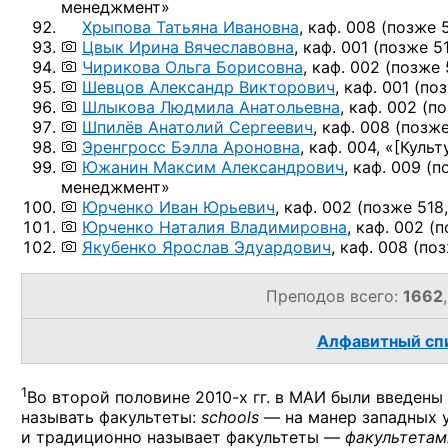
менеджмент»
Хрыпова Татьяна Ивановна
, каф. 008
(позже 5
Цвык Ирина Вячеславовна
, каф. 001
(позже 51
Чирикова Ольга Борисовна
, каф. 002
(позже 
Шевцов Александр Викторович
, каф. 001
(поз
Шлыкова Людмила Анатольевна
, каф. 002
(по
Шпилёв Анатолий Сергеевич
, каф. 008
(позже
Эренгросс Бэлла Ароновна
, каф. 004, «
[Культ
Южанин Максим Александрович
, каф. 009
(п
менеджмент»
Юрченко Иван Юрьевич
, каф. 002
(позже 518,
Юрченко Наталия Владимировна
, каф. 002
(п
Якубенко Ярослав Эдуардович
, каф. 008
(поз
Преподов всего:
1662
Алфавитный спи
1
Во второй половине
2010-х гг.
в МАИ были введены
называть факультеты:
schools
— на манер западных 
и традиционно называет факультеты —
факультетам