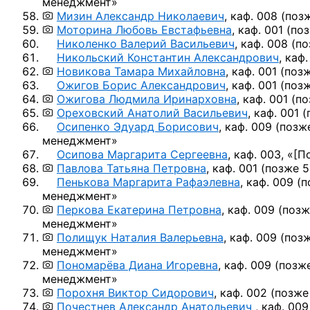
менеджмент»
Мизин Александр Николаевич
, каф. 008
(позж
Моторина Любовь Евстафьевна
, каф. 001
(поз
Николенко Валерий Васильевич
, каф. 008
(по
Никольский Константин Александрович
, каф.
Новикова Тамара Михайловна
, каф. 001
(позж
Ожигов Борис Александрович
, каф. 001
(позж
Ожигова Людмила Иринарховна
, каф. 001
(по
Ореховский Анатолий Васильевич
, каф. 001
(
Осипенко Эдуард Борисович
, каф. 009
(позже
менеджмент»
Осипова Маргарита Сергеевна
, каф. 003, «
[П
Павлова Татьяна Петровна
, каф. 001
(позже 5
Пенькова Маргарита Рафаэлевна
, каф. 009
(п
менеджмент»
Перкова Екатерина Петровна
, каф. 009
(позж
менеджмент»
Полищук Наталия Валерьевна
, каф. 009
(позж
менеджмент»
Пономарёва Диана Игоревна
, каф. 009
(позже
менеджмент»
Порохня Виктор Сидорович
, каф. 002
(позже
Почестнев Александр Анатольевич
, каф. 00