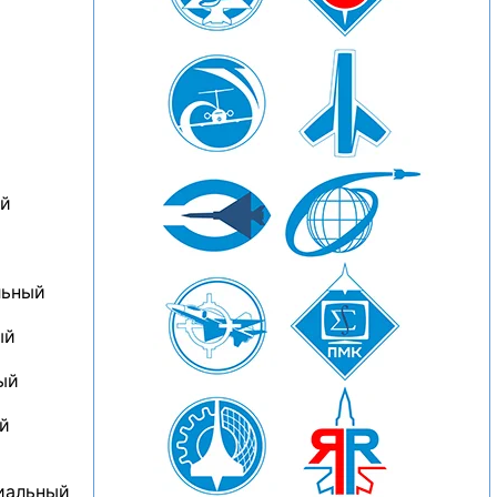
ый
льный
ый
ый
ый
циальный