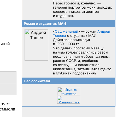
Перестройки и, конечно, —
галерея портретов моих молодых
современников, студентов
и студенток.
Роман о студентах МАИ
«
Сад желаний
» — роман
Андрея
Тошева
о студентах МАИ.
Действие происходит
льный
в 1989—1990 гг.
Что делать простому маёвцу,
на чью голову свалились разом
неоднозначная любовь, диплом,
развал CCCP, и, вдобавок
ко всему, — инопланетная
цивилизация, затаившаяся
где-то
в глубинах подсознания?..
Нас сосчитали
хочет
 смысла