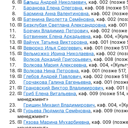
Б
а
лыш Андрей Николаевич
, каф. 002
(позже 
Баранова Елена Олеговна
, каф. 008
(позже 51
Бармина Анна Валентиновна
, каф. 002
(позже
Батенина Виолетта Семёновна
, каф. 002
(поз
Безклубая Светлана Александровна
, каф. 00
Боечин Владимир Петрович
, каф. 002
(позже 
Ботвинник Елена Аркадьевна
, каф. 004, «
[Кул
Вайчук Татьяна Викторовна
, каф. 001
(позже 
Вевюрко Илья Сергеевич
, каф. 001
(позже 517
Вельможко Ирина Николаевна
, каф. 002
(поз
Волков Аркадий Григорьевич
, каф. 008
(позж
Волкова Мария Алексеевна
, каф. 004, «
[Культ
Волкова Нина Петровна
, каф. 001
(позже 517,
Глебов Андрей Павлович
, каф. 002
(позже 518
Горчакова Галина Евгеньевна
, каф. 001
(позже
Грановский Виктор Владимирович
, каф. 001
Гриб Елена Витальевна
, каф. 009
(позже 514, 
менеджмент»
Гришин Михаил Владимирович
, каф. 004, «
[К
Гурьева Людмила Семёновна
, каф. 009
(позж
менеджмент»
Гязова Марина Мухарбиевна
, каф. 009
(позже
менеджмент»