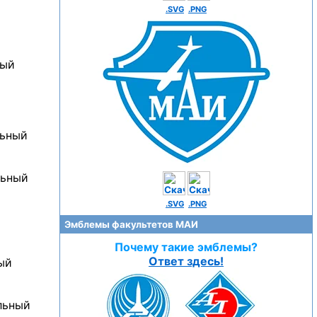
.SVG
.PNG
ный
льный
льный
.SVG
.PNG
Эмблемы факультетов МАИ
Почему такие эмблемы?
Ответ здесь!
ый
льный