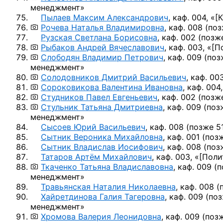
менеджмент»
Пылаев Максим Александрович
, каф. 004, «
[
Рочева Наталья Владимировна
, каф. 008
(поз
Рузская Светлана Борисовна
, каф. 002
(позже
Рыбаков Андрей Вячеславович
, каф. 003, «
[П
Слободян Владимир Петрович
, каф. 009
(поз
менеджмент»
Солодовников Дмитрий Васильевич
, каф. 003
Сороковикова Валентина Ивановна
, каф. 004,
Студников Павел Евгеньевич
, каф. 002
(позже
Стульник Татьяна Дмитриевна
, каф. 009
(поз
менеджмент»
Сысоев Юрий Васильевич
, каф. 008
(позже 5
Сытник Вероника Михайловна
, каф. 001
(позж
Сытник Владислав Иосифович
, каф. 008
(поз
Татаров Артём Михайлович
, каф. 003, «
[Поли
Ткаченко Татьяна Владиславовна
, каф. 009
(п
менеджмент»
Травьянская Наталия Николаевна
, каф. 008
(
Хайретдинова Галия Тагеровна
, каф. 009
(поз
менеджмент»
Хромова Валерия Леонидовна
, каф. 009
(позж