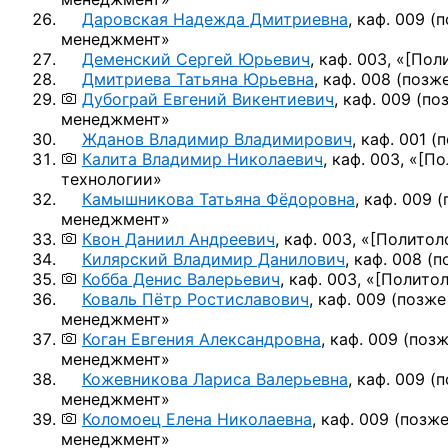
Даровская Надежда Дмитриевна
, каф. 009
(п
менеджмент»
Деменский Сергей Юрьевич
, каф. 003, «
[Пол
Дмитриева Татьяна Юрьевна
, каф. 008
(позже
Дубограй Евгений Викентиевич
, каф. 009
(по
менеджмент»
Жданов Владимир Владимирович
, каф. 001
(п
Калита Владимир Николаевич
, каф. 003, «
[По
технологии»
Камышникова Татьяна Фёдоровна
, каф. 009
(
менеджмент»
Квон Даниил Андреевич
, каф. 003, «
[Политол
Килярский Владимир Данилович
, каф. 008
(п
Кобба Денис Валерьевич
, каф. 003, «
[Политол
Коваль Пётр Ростиславович
, каф. 009
(позже
менеджмент»
Коган Евгения Александровна
, каф. 009
(позж
менеджмент»
Кожевникова Лариса Валерьевна
, каф. 009
(п
менеджмент»
Коломоец Елена Николаевна
, каф. 009
(позже
менеджмент»