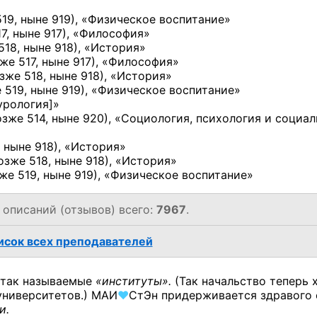
19, ныне 919)
, «Физическое воспитание»
7, ныне 917)
, «Философия»
518, ныне 918)
, «История»
же 517, ныне 917)
, «Философия»
зже 518, ныне 918)
, «История»
 519, ныне 919)
, «Физическое воспитание»
урология]
»
озже 514, ныне 920)
, «Социология, психология и социа
 ныне 918)
, «История»
озже 518, ныне 918)
, «История»
же 519, ныне 919)
, «Физическое воспитание»
, описаний (отзывов) всего:
7967
.
сок всех преподавателей
 так называемые
«институты».
(Так начальство теперь 
университетов.)
МАИ
♥
СтЭн
придерживается здравого
и.