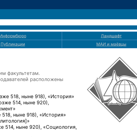
Информбюро
Ландшафт
Публикации
МАИ
и маёвцы
им факультетам.
подавателей расположены
зже 518, ныне 918)
, «История»
озже 514, ныне 920)
,
жмент»
 518, ныне 918)
, «История»
литология]
»
е 514, ныне 920)
, «Социология,