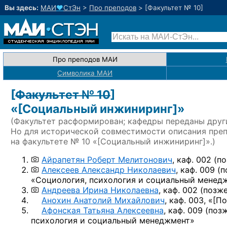
Вы здесь:
МАИ
♥
СтЭн
>
Про преподов
>
[Факультет № 10]
Про преподов МАИ
Символика МАИ
[
Факультет № 10
]
«
[Социальный инжиниринг]
»
(Факультет расформирован; кафедры переданы друг
Но для исторической совместимости описания пре
на факультете № 10 «
[Социальный инжиниринг]
».)
Айрапетян Роберт Мелитонович
, каф. 002
(по
Алексеев Александр Николаевич
, каф. 009
(п
«Социология, психология и социальный менед
Андреева Ирина Николаевна
, каф. 002
(позже
Анохин Анатолий Михайлович
, каф. 003, «
[По
Афонская Татьяна Алексеевна
, каф. 009
(позж
психология и социальный менеджмент»