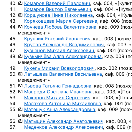
Комаров Валерий Павлович
, каф. 004, «
[Куль
Комаров Виктор Евгеньевич
, каф. 004, «
[Куль
Коршунова Нина Николаевна
, каф. 004, «
[Кул
Коряковцева Мария Сергеевна
, каф. 008
(поз
Кочнева Любовь Валентиновна
, каф. 009
(поз
менеджмент»
Крупник Евгений Яковлевич
, каф. 008
(позже 
Крутов Александр Владимирович
, каф. 003, «
Кузнецов Михаил Алексеевич
, каф. 001
(позже
Кузьмичёва Алла Александровна
, каф. 009
(п
менеджмент»
Кукель Михаил Всеволодович
, каф. 002
(позж
Латышева Валентина Васильевна
, каф. 009
(п
менеджмент»
Львова Татьяна Геннадьевна
, каф. 008
(позже
Мавроди Светлана Ивановна
, каф. 003, «
[Пол
Макаров Михаил Сергеевич
, каф. 003, «
[Поли
Малахова Антонина Михайловна
, каф. 001
(по
Матешук Анна Александровна
, каф. 009
(позж
менеджмент»
Матыцин Александр Анатольевич
, каф. 003, «
Меденков Александр Алексеевич
, каф. 009
(п