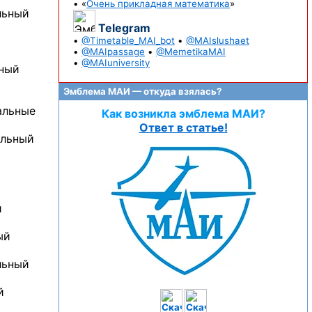
• «
Очень прикладная математика
»
льный
Telegram
•
@Timetable_MAI_bot
•
@MAIslushaet
•
@MAIpassage
•
@MemetikaMAI
•
@MAIuniversity
ьный
Эмблема МАИ — откуда взялась?
альные
Как возникла эмблема МАИ?
Ответ в статье!
альный
й
ый
льный
й