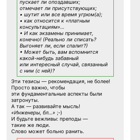
пускает ли опоздавших;
отмечает ли присутствующих;
• шутит или все время угрюм(а);
• как относится к «платным
консультациям»
…
• И как экзамены принимает,
конечно! (Реально ли списать?
Выгоняет ли, если спалит?)
• Может быть, вам вспомнится
какой-нибудь
забавный
или интересный случай, связанный
с ним (с ней)?
Эти тезисы — рекомендация, не более!
Просто важно, чтобы
эти фундаментальные аспекты были
затронуты.
А так — развивайте мысль!
«Инженеры, бл…»
;-)
И будьте вежливы: преподы —
такие же люди.
Слово может больно ранить.