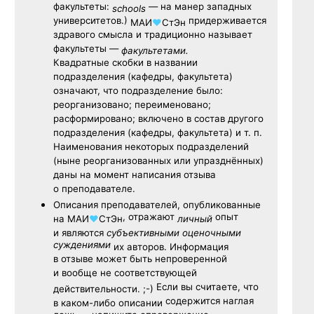
факультеты:
— на манер западных
schools
университетов.)
придерживается
МАИ
♥
СтЭн
здравого смысла и традиционно называет
факультеты —
факультетами.
Квадратные скобки в названии
подразделения (кафедры, факультета)
означают, что подразделение было:
реорганизовано; переименовано;
расформировано; включено в состав другого
подразделения (кафедры, факультета) и т. п.
Наименования некоторых подразделений
(ныне реорганизованных или упразднённых)
даны на момент написания отзыва
о преподавателе.
Описания преподавателей, опубликованные
, отражают
опыт
на
МАИ
♥
СтЭн
личный
и являются
субъективными оценочными
суждениями
их авторов. Информация
в отзыве может быть непроверенной
и вообще не соответствующей
Если вы считаете, что
действительности. ;-)
содержится наглая
в каком-либо описании