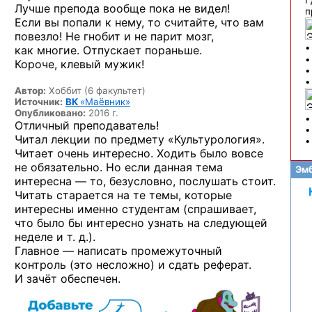
Г
Лучше препода вообще пока не видел!
п
Если вы попали к нему, то считайте, что вам
повезло! Не гнобит и не парит мозг,
как многие. Отпускает пораньше.
•
Короче, клевый мужик!
•
Автор:
Хоббит (6 факультет)
Источник:
ВК
«Маёвник»
Опубликовано:
2016 г.
Отличный преподаватель!
Читал лекции по предмету «Культурология».
Читает очень интересно. Ходить было вовсе
не обязательно. Но если данная тема
Эмб
интересна — то, безусловно, послушать стоит.
Читать старается на те темы, которые
интересны именно студентам (спрашивает,
что было бы интересно узнать на следующей
неделе и т. д.).
Главное — написать промежуточный
контроль (это несложно) и сдать реферат.
И зачёт обеспечен.