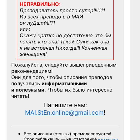
НЕПРАВИЛЬНО:
Преподователь просто супер!!!!111
Из всех преподо в в МАИ
он луДший!!!11
или:
Скажу кратко но достаточно что бы
понять кто она! Такой Суки как она
я не встречал Никогда!!! Конченная
женьщина!
Пожалуйста, следуйте вышеприведенным
рекомендациям!
Они для того, чтобы описания преподов
получались
информативными
и полезными.
Чтобы их было интересно
читать!
Напишите нам:
MAI.StEn.online@gmail.com
!
Все описания (отзывы) премодерируются!
Срок публикации — на усмотрение
редакции