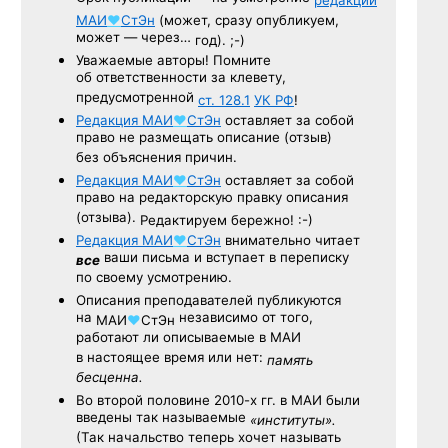
МАИ
♥
СтЭн
(может, сразу опубликуем,
может — через…
год). ;-)
Уважаемые авторы! Помните
об ответственности за клевету,
предусмотренной
ст. 128.1
УК РФ
!
Редакция
МАИ
♥
СтЭн
оставляет за собой
право не размещать описание (отзыв)
без объяснения причин.
Редакция
МАИ
♥
СтЭн
оставляет за собой
право на редакторскую правку описания
(отзыва).
Редактируем бережно! :-)
Редакция
МАИ
♥
СтЭн
внимательно читает
ваши письма и вступает в переписку
все
по своему усмотрению.
Описания преподавателей публикуются
на
независимо от того,
МАИ
♥
СтЭн
работают ли описываемые в МАИ
в настоящее время или нет:
память
бесценна.
Во второй половине
2010-х гг.
в МАИ были
введены так называемые
«институты».
(Так начальство теперь хочет называть