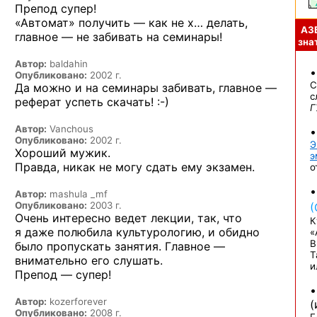
Препод супер!
«Автомат» получить — как не х… делать,
АЗ
главное — не забивать на семинары!
знат
Автор:
baldahin
Опубликовано:
2002 г.
С
Да можно и на семинары забивать, главное —
с
реферат успеть
скачать! :-)
Г
Автор:
Vanchous
Опубликовано:
2002 г.
Э
Хороший мужик.
э
Правда, никак не могу сдать ему экзамен.
о
Автор:
mashula _mf
Опубликовано:
2003 г.
(
Очень интересно ведет лекции, так, что
К
я даже полюбила культурологию, и обидно
«
В
было пропускать занятия. Главное —
Т
внимательно его слушать.
и
Препод — супер!
Автор:
kozerforеver
Опубликовано:
2008 г.