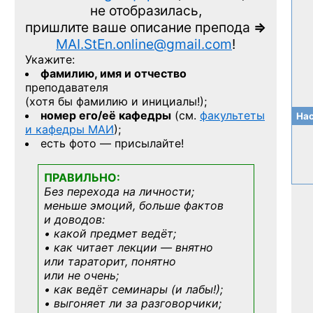
не отобразилась,
пришлите ваше описание препода
=>
MAI.StEn.online@gmail.com
!
Укажите:
фамилию, имя и отчество
преподавателя
(хотя бы фамилию и инициалы!);
номер его/её кафедры
(см.
факультеты
Нас
и кафедры МАИ
);
есть фото — присылайте!
ПРАВИЛЬНО:
Без перехода на личности;
меньше эмоций, больше фактов
и доводов:
• какой предмет ведёт;
• как читает лекции — внятно
или тараторит, понятно
или не очень;
• как ведёт семинары (и лабы!);
• выгоняет ли за разговорчики;