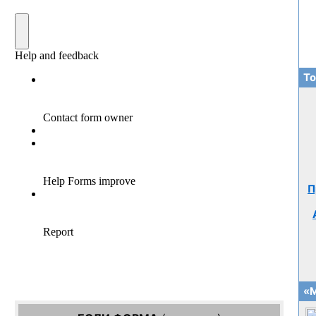
То
П
«М