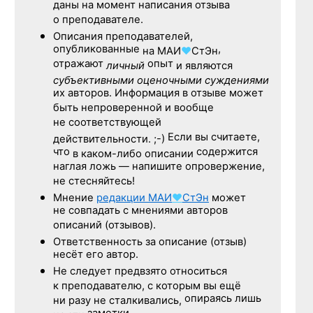
даны на момент написания отзыва
о преподавателе.
Описания преподавателей,
опубликованные
,
на
МАИ
♥
СтЭн
отражают
опыт
личный
и являются
субъективными оценочными суждениями
их авторов. Информация в отзыве может
быть непроверенной и вообще
не соответствующей
Если вы считаете,
действительности. ;-)
что
содержится
в каком-либо описании
наглая ложь — напишите опровержение,
не стесняйтесь!
Мнение
редакции
МАИ
♥
СтЭн
может
не совпадать с мнениями авторов
описаний (отзывов).
Ответственность
за описание
(отзыв)
несёт его автор.
Не следует
предвзято относиться
к преподавателю,
с которым
вы ещё
опираясь лишь
ни разу
не сталкивались,