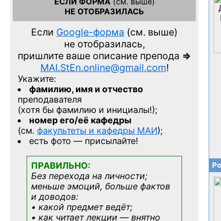
ЕСЛИ ФОРМА
(см. выше)
НЕ ОТОБРАЗИЛАСЬ
Если
Google-форма
(см. выше)
не отобразилась,
пришлите ваше описание препода
=>
MAI.StEn.online@gmail.com
!
Укажите:
фамилию, имя и отчество
преподавателя
(хотя бы фамилию и инициалы!);
номер его/её кафедры
(см.
факультеты и кафедры МАИ
);
есть фото — присылайте!
ПРАВИЛЬНО:
Ро
Без перехода на личности;
меньше эмоций, больше фактов
и доводов:
• какой предмет ведёт;
• как читает лекции — внятно