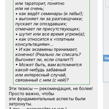
или тараторит, понятно
или не очень;
• как ведёт семинары (и лабы!);
• выгоняет ли за разговорчики;
пускает ли опоздавших;
отмечает ли присутствующих;
• шутит или все время угрюм(а);
• как относится к «платным
консультациям»
…
• И как экзамены принимает,
конечно! (Реально ли списать?
На
Выгоняет ли, если спалит?)
• Может быть, вам вспомнится
какой-нибудь
забавный
или интересный случай,
связанный с ним (с ней)?
Эти тезисы — рекомендация, не более!
Просто важно, чтобы
эти фундаментальные аспекты были
затронуты.
А так — развивайте мысль!