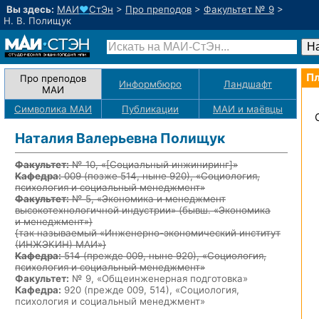
Вы здесь:
МАИ
♥
СтЭн
>
Про преподов
>
Факультет № 9
>
Н. В. Полищук
Пл
Про преподов
Информбюро
Ландшафт
МАИ
Символика МАИ
Публикации
МАИ
и маёвцы
Наталия Валерьевна Полищук
Факультет:
№ 10, «
[Социальный инжиниринг]
»
Кафедра:
009
(позже 514, ныне 920)
, «Социология,
психология и социальный менеджмент»
Факультет:
№ 5, «Экономика и менеджмент
высокотехнологичной индустрии» (бывш. «Экономика
и менеджмент»)
{так называемый «Инженерно-экономический институт
(ИНЖЭКИН) МАИ»}
Кафедра:
514
(прежде 009, ныне 920)
, «Социология,
психология и социальный менеджмент»
Факультет:
№ 9, «Общеинженерная подготовка»
Кафедра:
920 (прежде 009, 514), «Социология,
психология и социальный менеджмент»