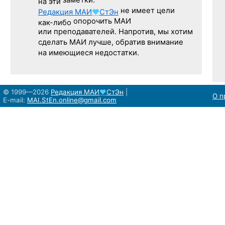
заметки.
на эти
не имеет цели
Редакция
МАИ
♥
СтЭн
опорочить МАИ
как-либо
или преподавателей. Напротив, мы хотим
сделать МАИ лучше, обратив внимание
на имеющиеся недостатки.
© 1999—2026
Редакция
МАИ
♥
СтЭн
|
О п
E-mail:
MAI.StEn.online@gmail.com