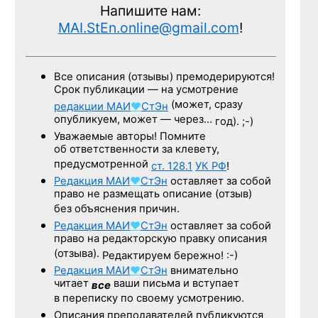
Напишите нам:
MAI.StEn.online@gmail.com
!
Все описания (отзывы) премодерируются!
Срок публикации — на усмотрение
(может, сразу
редакции
МАИ
♥
СтЭн
опубликуем, может — через…
год). ;-)
Уважаемые авторы! Помните
об ответственности за клевету,
предусмотренной
ст. 128.1
УК РФ
!
Редакция
МАИ
♥
СтЭн
оставляет за собой
право не размещать описание (отзыв)
без объяснения причин.
Редакция
МАИ
♥
СтЭн
оставляет за собой
право на редакторскую правку описания
(отзыва).
Редактируем бережно! :-)
Редакция
МАИ
♥
СтЭн
внимательно
читает
ваши письма и вступает
все
в переписку по своему усмотрению.
Описания преподавателей публикуются