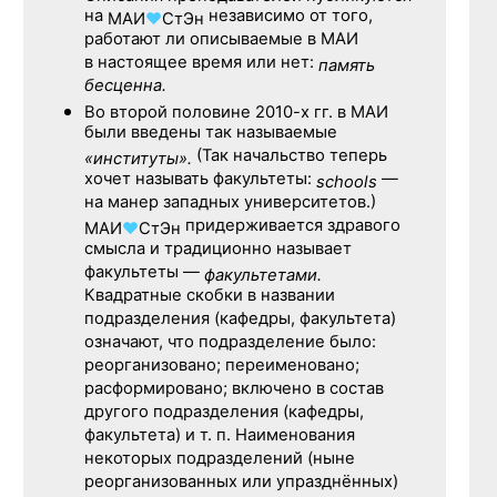
на
независимо от того,
МАИ
♥
СтЭн
работают ли описываемые в МАИ
в настоящее время или нет:
память
бесценна.
Во второй половине
2010-х гг.
в МАИ
были введены так называемые
(Так начальство теперь
«институты».
хочет называть факультеты:
—
schools
на манер западных университетов.)
придерживается здравого
МАИ
♥
СтЭн
смысла и традиционно называет
факультеты —
факультетами.
Квадратные скобки в названии
подразделения (кафедры, факультета)
означают, что подразделение было:
реорганизовано; переименовано;
расформировано; включено в состав
другого подразделения (кафедры,
факультета) и т. п. Наименования
некоторых подразделений (ныне
реорганизованных или упразднённых)