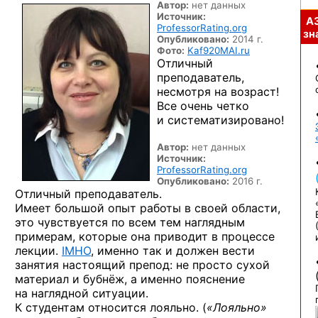
Автор:
нет данных
Источник:
А
ProfessorRating.org
зна
Опубликовано:
2014 г.
Фото:
Kaf920MAI.ru
Отличный
преподаватель,
несмотря на возраст!
Все очень четко
и систематизировано!
Автор:
нет данных
Источник:
ProfessorRating.org
Опубликовано:
2016 г.
Отличный преподаватель.
Имеет большой опыт работы в своей области,
это чувствуется по всем тем наглядным
примерам, которые она приводит в процессе
лекции.
IMHO
, именно так и должен вести
занятия настоящий препод: не просто сухой
материал и бубнёж, а именно пояснение
на наглядной ситуации.
К студентам относится лояльно. (
«Лояльно»