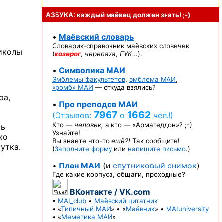
АЗБУКА: каждый маёвец должен
знать! ;-)
•
Маёвский словарь
Словарик-справочник
маёвских словечек
риколы
(
козерог
,
черепаха
,
ГУК…
).
•
Символика МАИ
Эмблемы факультетов
,
эмблема МАИ
,
«ромб» МАИ
— откуда взялись?
ра,
•
Про преподов МАИ
7967
1662
(Отзывов:
о
чел.!)
Кто —
человек,
а кто —
«Армагеддон»? ;-)
сь
Узнайте!
ко
Вы знаете
что-то
ещё?!
Так сообщите!
утка.
(
Заполните форму
или
напишите письмо
.)
•
План МАИ
(и
спутниковый снимок
)
Где какие корпуса, общаги, проходные?
ВКонтакте / VK.com
•
MAI_club
•
Маёвский цитатник
• «
Типичный МАИ
» • «
Маёвник
» •
MAIuniversity
• «
Меметика МАИ
»