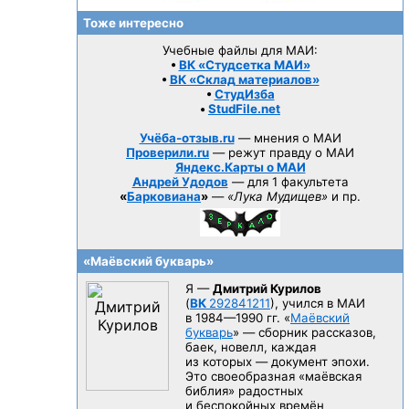
Тоже интересно
Учебные файлы для МАИ:
•
ВК «Студсетка МАИ»
•
ВК «Склад материалов»
•
СтудИзба
•
StudFile.net
Учёба-отзыв.ru
— мнения о МАИ
Проверили.ru
— режут правду о МАИ
Яндекс.Карты о МАИ
Андрей Удодов
— для 1 факультета
«
Барковиана
»
—
«Лука Мудищев»
и пр.
«Маёвский букварь»
Я —
Дмитрий Курилов
(
ВК
292841211
), учился в МАИ
в 1984—1990 гг.
«
Маёвский
букварь
» — сборник рассказов,
баек, новелл, каждая
из которых — документ эпохи.
Это своеобразная «маёвская
библия» радостных
и беспокойных времён