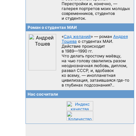
Перестройки и, конечно, —
галерея портретов моих молодых
современников, студентов
и студенток.
Роман о студентах МАИ
«
Сад желаний
» — роман
Андрея
Тошева
о студентах МАИ.
Действие происходит
в 1989—1990 гг.
Что делать простому маёвцу,
на чью голову свалились разом
неоднозначная любовь, диплом,
развал CCCP, и, вдобавок
ко всему, — инопланетная
цивилизация, затаившаяся
где-то
в глубинах подсознания?..
Нас сосчитали