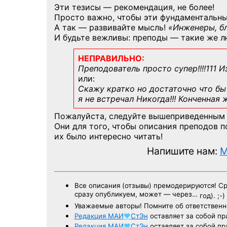
Эти тезисы — рекомендация, не более!
Просто важно, чтобы эти фундаментальны
А так — развивайте мысль!
«Инженеры, б
И будьте вежливы: преподы — такие же л
НЕПРАВИЛЬНО:
Преподователь просто супер!!!!111 И
или:
Скажу кратко но достаточно что бы 
я не встречал Никогда!!! Конченная
Пожалуйста, следуйте вышеприведенным
Они для того, чтобы описания преподов 
их было интересно читать!
Напишите нам:
M
Все описания (отзывы) премодерируются! С
сразу опубликуем, может — через…
год). ;-)
Уважаемые авторы! Помните об ответственн
Редакция
МАИ
♥
СтЭн
оставляет за собой пр
Редакция
МАИ
♥
СтЭн
оставляет за собой пр