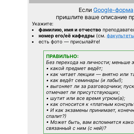
Если
Google-форма
пришлите ваше описание 
Укажите:
фамилию, имя и отчество
преподавате
номер его/её кафедры
(см.
факультет
есть фото — присылайте!
ПРАВИЛЬНО:
Без перехода на личности; меньше 
• какой предмет ведёт;
• как читает лекции — внятно или т
• как ведёт семинары (и лабы!);
• выгоняет ли за разговорчики; пус
отмечает ли присутствующих;
• шутит или все время угрюм(а);
• как относится к «платным консул
• И как экзамены принимает, конечн
спалит?)
• Может быть, вам вспомнится
како
связанный с ним (с ней)?