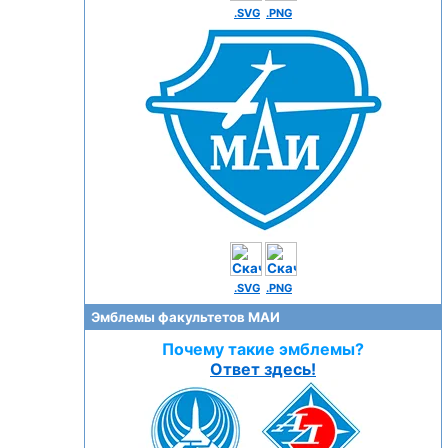
.SVG
.PNG
.SVG
.PNG
Эмблемы факультетов МАИ
Почему такие эмблемы?
Ответ здесь!