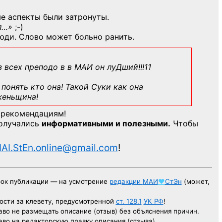
е аспекты были затронуты.
л…»
;-)
юди. Слово может больно ранить.
з всех преподо в в МАИ он луДший!!!11
понять кто она! Такой Суки как она
женьщина!
 рекомендациям!
получались
информативными и полезными.
Чтобы
AI.StEn.online@gmail.com
!
рок публикации — на усмотрение
редакции
МАИ
♥
СтЭн
(может,
ости за клевету, предусмотренной
ст. 128.1
УК РФ
!
аво не размещать описание (отзыв) без объяснения причин.
аво на редакторскую правку описания (отзыва).