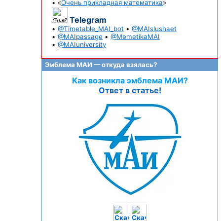
• «
Очень прикладная математика
»
Telegram
•
@Timetable_MAI_bot
•
@MAIslushaet
•
@MAIpassage
•
@MemetikaMAI
•
@MAIuniversity
Эмблема МАИ — откуда взялась?
Как возникла эмблема МАИ?
Ответ в статье!