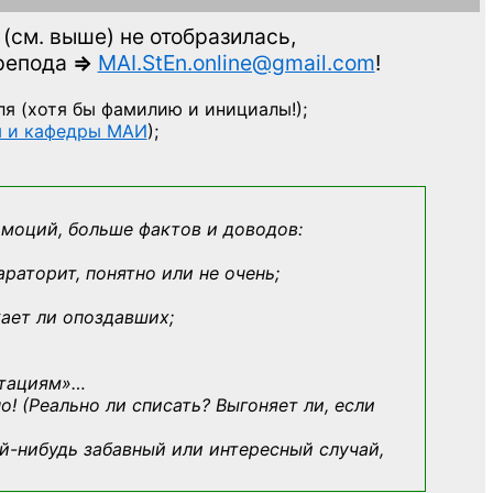
(см. выше)
не отобразилась,
препода
=>
MAI.StEn.online@gmail.com
!
ля
(хотя бы фамилию и инициалы!);
ы и кафедры МАИ
);
эмоций, больше фактов и доводов:
араторит, понятно или не очень;
кает ли опоздавших;
ьтациям»
…
о! (Реально ли списать? Выгоняет ли, если
й-нибудь
забавный или интересный случай,