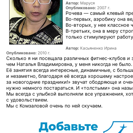
Автор:
Маруся
Опубликовано:
2007 г.
Рочева — самый клевый пре
Во-первых,
аэробику она ве
Во-вторых,
у нее классное 
В-третьих,
она в меру строг
только стимулируют работу
Автор:
Касьяненко Ирина
Опубликовано:
2010 г.
Сколько я ни посещала различных
фитнес-клубов
и 
чем Наталья Владимировна, у меня никогда не было.
Её занятия всегда интересные, динамичные, с боль
и незаметно, благодаря её всегда хорошему настрое
за новогодние праздники!» звучат ободряюще и очен
нужно немного постараться. И «толстыми» она назы
Мы всегда с улыбкой выполняли все упражнения, хот
с удовольствием.
Мы с Комзаловой очень по ней скучаем.