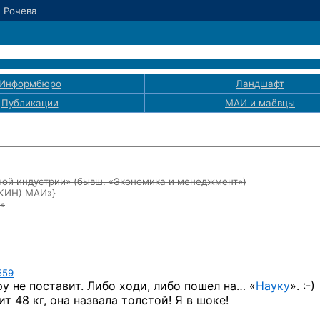
. Рочева
Информбюро
Ландшафт
Публикации
МАИ
и маёвцы
ой индустрии» (бывш. «Экономика и менеджмент»)
ЭКИН) МАИ»}
»
559
ру не поставит. Либо ходи, либо
пошел на… «
Науку
». :-)
т 48 кг, она назвала толстой! Я в шоке!