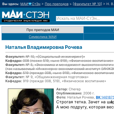
Вы здесь:
МАИ
♥
СтЭн
>
Про преподов
>
[Факультет № 10]
>
Н. В
Про преподов МАИ
Символика МАИ
Наталья Владимировна Рочева
Факультет:
№ 10, «
[Социальный инжиниринг]
»
Кафедра:
008
(позже 519, ныне 919)
, «Физическое воспитание»
Факультет:
№ 5, «Экономика и менеджмент высокотехнологичн
{так называемый «Инженерно-экономический институт (ИНЖ
Кафедра:
519
(прежде 008, ныне 919)
, «Физическое воспитание
Факультет:
№ 9, «Общеинженерная подготовка»
Кафедра:
919 (прежде 008, 519), «Физическое воспитание»
Автор:
Cherep
Опубликовано:
2006 г.
Фото:
Наталья Рочева,
ВК
146187
Строгая тетка. Зачет на ш
á
А мою подругу, которая веси