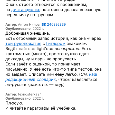
Очень строго относится к посещениям,
на
дистанционке
постоянно делала внезапную
перекличку по группам.
Автор:
Антон Нилов,
ВК
246392839
Опубликовано:
2022 г.
Добрейшая женщина.
Есть огромный запас историй, как она «через
три рукопожатия
с
Гитлером
знакома».
Ведёт
лайтово
light’ово
ненапряжно.
Есть
«автоматы» (много), просто нужно сдать
доклады, ну и пары не пропускать.
Если зачёт с оценкой, то принимает
письменно. У неё есть
что-то
типа тестов, она
их выдаёт. Списать
изи
easy
легко.
(
См.
наш
редакционный словарик
, чтобы изъясняться
по-русски
грамотно. — ред.
)
Автор:
texnosferka24
Опубликовано:
2022 г.
Плюсую.
И читайте параграфы её учебника.