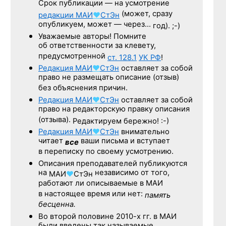
Срок публикации — на усмотрение
(может, сразу
редакции
МАИ
♥
СтЭн
опубликуем, может — через…
год). ;-)
Уважаемые авторы! Помните
об ответственности за клевету,
предусмотренной
ст. 128.1
УК РФ
!
Редакция
МАИ
♥
СтЭн
оставляет за собой
право не размещать описание (отзыв)
без объяснения причин.
Редакция
МАИ
♥
СтЭн
оставляет за собой
право на редакторскую правку описания
(отзыва).
Редактируем бережно! :-)
Редакция
МАИ
♥
СтЭн
внимательно
читает
ваши письма и вступает
все
в переписку по своему усмотрению.
Описания преподавателей публикуются
на
независимо от того,
МАИ
♥
СтЭн
работают ли описываемые в МАИ
в настоящее время или нет:
память
бесценна.
Во второй половине
2010-х гг.
в МАИ