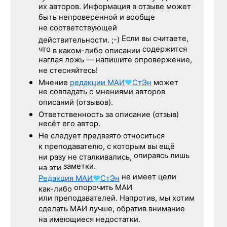
их авторов. Информация в отзыве может
быть непроверенной и вообще
не соответствующей
Если вы считаете,
действительности. ;-)
что
содержится
в каком-либо описании
наглая ложь — напишите опровержение,
не стесняйтесь!
Мнение
редакции
МАИ
♥
СтЭн
может
не совпадать с мнениями авторов
описаний (отзывов).
Ответственность
за описание
(отзыв)
несёт его автор.
Не следует
предвзято относиться
к преподавателю,
с которым
вы ещё
опираясь лишь
ни разу
не сталкивались,
заметки.
на эти
не имеет цели
Редакция
МАИ
♥
СтЭн
опорочить МАИ
как-либо
или преподавателей. Напротив, мы хотим
сделать МАИ лучше, обратив внимание
на имеющиеся недостатки.