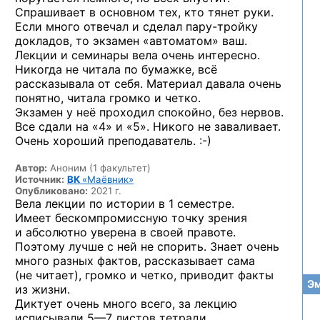
Спрашивает в основном тех, кто тянет руки.
Если много отвечал и сделал
пару-тройку
докладов, то экзамен «автоматом» ваш.
Лекции и семинары вела очень интересно.
Никогда не читала по бумажке, всё
рассказывала от себя. Материал давала очень
понятно, читала громко и четко.
Экзамен у неё проходил спокойно, без нервов.
Все сдали на «4» и «5». Никого не заваливает.
Очень хороший
преподаватель. :-)
Автор:
Аноним (1 факультет)
Источник:
ВК
«Маёвник»
Опубликовано:
2021 г.
Вела лекции по истории в 1 семестре.
Имеет бескомпромиссную точку зрения
и абсолютно уверена в своей правоте.
Поэтому лучше с ней не спорить. Знает очень
много разных фактов, рассказывает сама
(не читает), громко и четко, приводит факты
Эм
из жизни.
Диктует очень много всего, за лекцию
исписывали
5—7 листов
тетради.