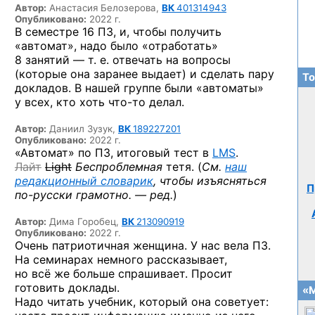
Автор:
Анастасия Белозерова,
ВК
401314943
Опубликовано:
2022 г.
В семестре 16 ПЗ, и, чтобы получить
«автомат», надо было «отработать»
8 занятий — т. е. отвечать на вопросы
(которые она заранее выдает) и сделать пару
То
докладов. В нашей группе были «автоматы»
у всех, кто хоть
что-то
делал.
Автор:
Даниил Зузук,
ВК
189227201
Опубликовано:
2022 г.
«Автомат» по ПЗ, итоговый тест в
LMS
.
Лайт
Light
Беспроблемная
тетя. (
См.
наш
редакционный словарик
, чтобы изъясняться
П
по-русски
грамотно. — ред.
)
Автор:
Дима Горобец,
ВК
213090919
Опубликовано:
2022 г.
Очень патриотичная женщина. У нас вела ПЗ.
На семинарах немного рассказывает,
но всё же больше спрашивает. Просит
готовить доклады.
«М
Надо читать учебник, который она советует: