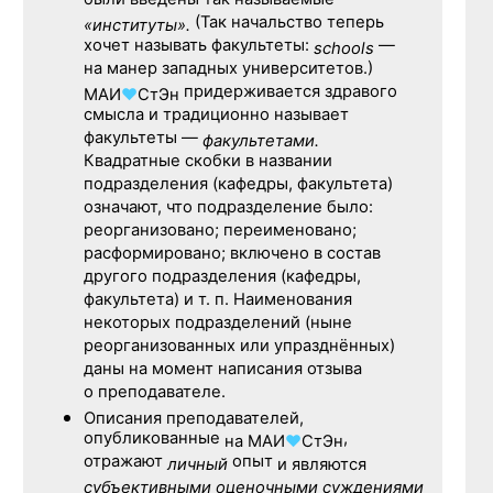
были введены так называемые
(Так начальство теперь
«институты».
хочет называть факультеты:
—
schools
на манер западных университетов.)
придерживается здравого
МАИ
♥
СтЭн
смысла и традиционно называет
факультеты —
факультетами.
Квадратные скобки в названии
подразделения (кафедры, факультета)
означают, что подразделение было:
реорганизовано; переименовано;
расформировано; включено в состав
другого подразделения (кафедры,
факультета) и т. п. Наименования
некоторых подразделений (ныне
реорганизованных или упразднённых)
даны на момент написания отзыва
о преподавателе.
Описания преподавателей,
опубликованные
,
на
МАИ
♥
СтЭн
отражают
опыт
личный
и являются
субъективными оценочными суждениями