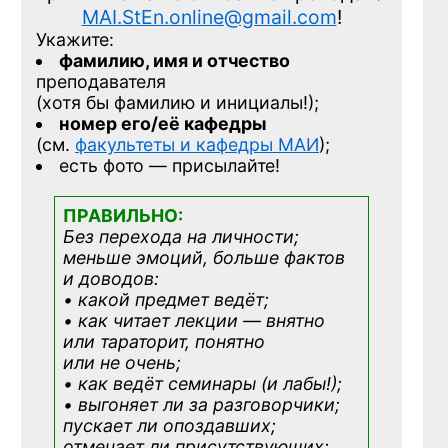
MAI.StEn.online@gmail.com
!
Укажите:
фамилию, имя и отчество
преподавателя
(хотя бы фамилию и инициалы!);
номер его/её кафедры
(см.
факультеты и кафедры МАИ
);
есть фото — присылайте!
ПРАВИЛЬНО:
Без перехода на личности;
меньше эмоций, больше фактов
и доводов:
• какой предмет ведёт;
• как читает лекции — внятно
или тараторит, понятно
или не очень;
• как ведёт семинары (и лабы!);
• выгоняет ли за разговорчики;
пускает ли опоздавших;
отмечает ли присутствующих;