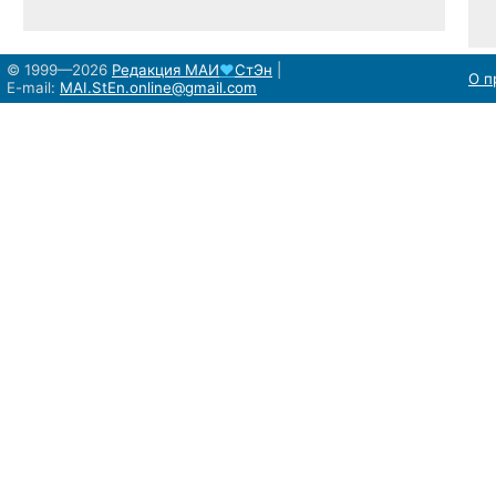
© 1999—2026
Редакция
МАИ
♥
СтЭн
|
О п
E-mail:
MAI.StEn.online@gmail.com