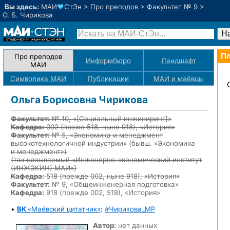
Вы здесь:
МАИ
♥
СтЭн
>
Про преподов
>
Факультет № 9
>
О. Б. Чирикова
Пл
Про преподов
Информбюро
Ландшафт
МАИ
Символика МАИ
Публикации
МАИ
и маёвцы
Ольга Борисовна Чирикова
Факультет:
№ 10, «
[Социальный инжиниринг]
»
Кафедра:
002
(позже 518, ныне 918)
, «История»
Факультет:
№ 5, «Экономика и менеджмент
высокотехнологичной индустрии» (бывш. «Экономика
и менеджмент»)
{так называемый «Инженерно-экономический институт
(ИНЖЭКИН) МАИ»}
Кафедра:
518
(прежде 002, ныне 918)
, «История»
Факультет:
№ 9, «Общеинженерная подготовка»
Кафедра:
918 (прежде 002, 518), «История»
•
ВК
«Маёвский цитатник»
:
#Чирикова_MP
Автор:
нет данных