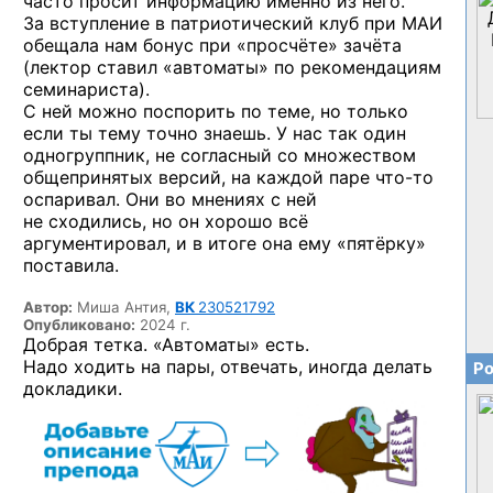
часто просит информацию именно из него.
За вступление в патриотический клуб при МАИ
обещала нам бонус при «просчёте» зачёта
(лектор ставил «автоматы» по рекомендациям
семинариста).
С ней можно поспорить по теме, но только
если ты тему точно знаешь. У нас так один
одногруппник, не согласный со множеством
общепринятых версий, на каждой паре
что-то
оспаривал. Они во мнениях с ней
не сходились, но он хорошо всё
аргументировал, и в итоге она ему «пятёрку»
поставила.
Автор:
Миша Антия,
ВК
230521792
Опубликовано:
2024 г.
Добрая тетка. «Автоматы» есть.
Надо ходить на пары, отвечать, иногда делать
Ро
докладики.