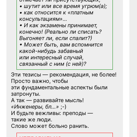
• шутит или все время угрюм(а);
• как относится к «платным
консультациям»
…
• И как экзамены принимает,
конечно! (Реально ли списать?
Выгоняет ли, если спалит?)
• Может быть, вам вспомнится
какой-нибудь
забавный
или интересный случай,
связанный с ним (с ней)?
Эти тезисы — рекомендация, не более!
Просто важно, чтобы
эти фундаментальные аспекты были
затронуты.
А так — развивайте мысль!
«Инженеры, бл…»
;-)
И будьте вежливы: преподы —
такие же люди.
Слово может больно ранить.