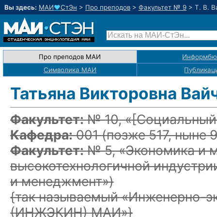
Вы здесь:
МАИ
♥
СтЭн
>
Про преподов
>
Факультет № 9
>
Т. В. 
Про преподов МАИ
Информбю
Символика МАИ
Публикац
Татьяна Викторовна Вай
Факультет:
№ 10, «
[Социальный
Кафедра:
001
(позже 517, ныне 9
Факультет:
№ 5, «Экономика и 
высокотехнологичной индустри
и менеджмент»)
{так называемый «Инженерно-э
(ИНЖЭКИН) МАИ»}