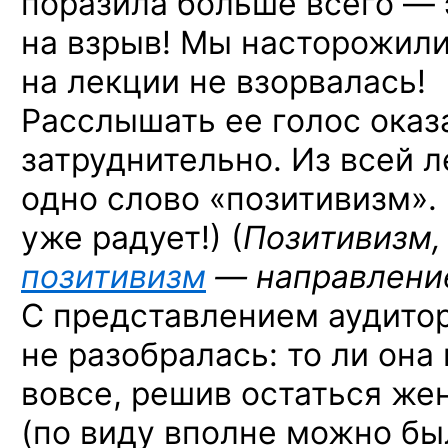
поразила больше всего — 
на взрыв! Мы насторожил
на лекции не взорвалась!
Расслышать ее голос оказ
затруднительно. Из всей л
одно слово «позитивизм».
уже радует!) (
Позитивизм
позитивизм
— направление
С представлением аудитор
не разобралась: то ли она
вовсе, решив остаться
жен
(по виду вполне можно был