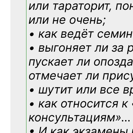
или тараторит, по
или не очень;
• как ведёт семин
• выгоняет ли за 
пускает ли опозд
отмечает ли прис
• шутит или все в
• как относится к
консультациям»
…
• И как экзамены