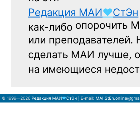
Редакция
МАИ
♥
СтЭн
опорочить 
как-либо
или преподавателей. 
сделать МАИ лучше, 
на имеющиеся недост
© 1999—2026
Редакция
МАИ
♥
СтЭн
|
E-mail:
MAI.StEn.online@gma