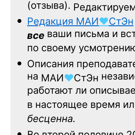
(отзыва).
Редактируем
Редакция
МАИ
♥
СтЭн
ваши письма и вст
все
по своему усмотрени
Описания преподават
на
независ
МАИ
♥
СтЭн
работают ли описыва
в настоящее время ил
бесценна.
Во второй половине
2