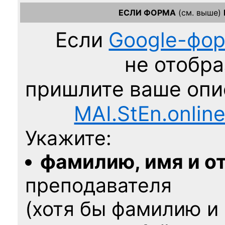
ЕСЛИ ФОРМА
(см. выше)
Если
Google-фо
не отобра
пришлите ваше оп
MAI.StEn.onlin
Укажите:
фамилию, имя и о
преподавателя
(хотя бы фамилию и 