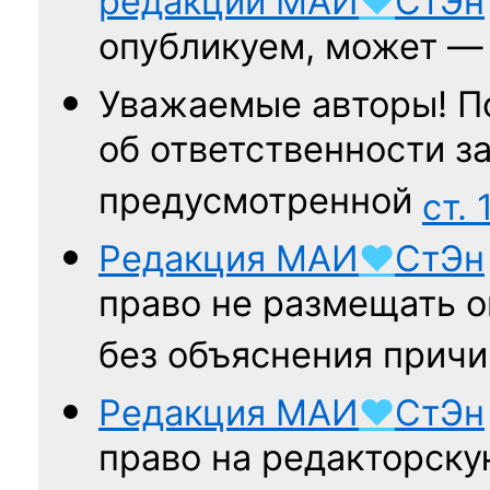
редакции
МАИ
♥
СтЭн
опубликуем, может 
Уважаемые авторы! П
об ответственности за
предусмотренной
ст. 
Редакция
МАИ
♥
СтЭн
право не размещать о
без объяснения причи
Редакция
МАИ
♥
СтЭн
право на редакторску