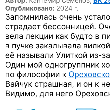
Автор:
Кантемир Семёнов,
ВК
2
Опубликовано:
2024 г.
Запомнилась очень устал
страдает бессонницей. Оч
вела лекции как будто в п
в пучке закалывала вилко
её называли Улиткой
из-з
Один мой одногруппник хо
по философии к
Ореховск
Вайчук страшная, и он к не
Видимо, для него Орехов