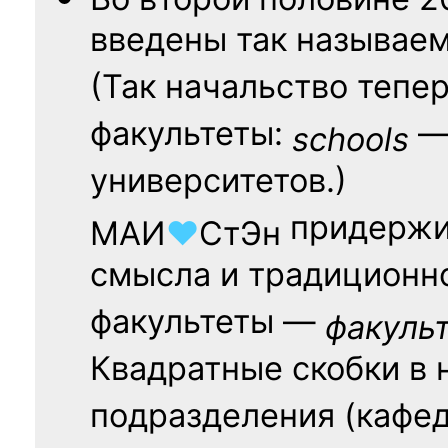
введены так называе
(Так начальство тепе
факультеты:
— 
schools
университетов.)
придержи
МАИ
♥
СтЭн
смысла и традиционн
факультеты —
факуль
Квадратные скобки в 
подразделения (кафед