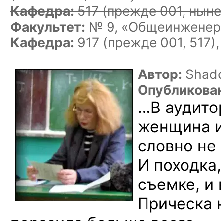
Кафедра:
517
(прежде 001, ныне
Факультет:
№ 9, «Общеинженерн
Кафедра:
917 (прежде 001, 517)
Автор:
Shad
Опубликова
…В аудито
женщина и
словно не 
И походка
съемке, и 
Прическа 