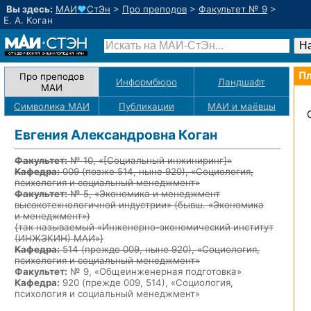
Вы здесь:
МАИ
♥
СтЭн
>
Про преподов
>
Факультет № 9
>
Е. А. Коган
Пл
Про преподов
Информбюро
Ландшафт
МАИ
Символика МАИ
Публикации
МАИ
и маёвцы
Евгения Александровна Коган
Факультет:
№ 10, «
[Социальный инжиниринг]
»
Кафедра:
009
(позже 514, ныне 920)
, «Социология,
психология и социальный менеджмент»
Факультет:
№ 5, «Экономика и менеджмент
высокотехнологичной индустрии» (бывш. «Экономика
и менеджмент»)
{так называемый «Инженерно-экономический институт
(ИНЖЭКИН) МАИ»}
Кафедра:
514
(прежде 009, ныне 920)
, «Социология,
психология и социальный менеджмент»
Факультет:
№ 9, «Общеинженерная подготовка»
Кафедра:
920 (прежде 009, 514), «Социология,
психология и социальный менеджмент»