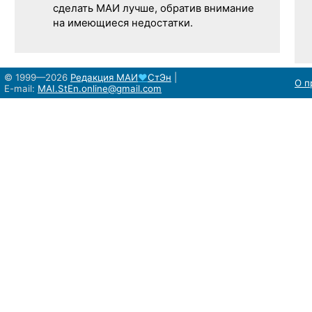
сделать МАИ лучше, обратив внимание
на имеющиеся недостатки.
© 1999—2026
Редакция
МАИ
♥
СтЭн
|
О п
E-mail:
MAI.StEn.online@gmail.com