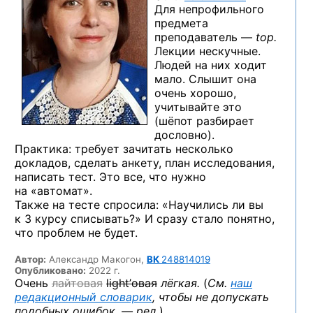
Для непрофильного
предмета
преподаватель —
top.
Лекции нескучные.
Людей на них ходит
мало. Слышит она
очень хорошо,
учитывайте это
(шёпот разбирает
дословно).
Практика: требует зачитать несколько
докладов, сделать анкету, план исследования,
написать тест. Это все, что нужно
на «автомат».
Также на тесте спросила: «Научились ли вы
к 3 курсу списывать?» И сразу стало понятно,
что проблем не будет.
Автор:
Александр Макогон,
ВК
248814019
Опубликовано:
2022 г.
Очень
лайтовая
light’овая
лёгкая.
(
См.
наш
редакционный словарик
, чтобы не допускать
подобных
ошибок. — ред.
)