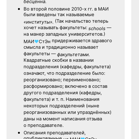
бесценна.
Во второй половине
2010-х гг.
в МАИ
были введены так называемые
(Так начальство теперь
«институты».
хочет называть факультеты:
—
schools
на манер западных университетов.)
придерживается здравого
МАИ
♥
СтЭн
смысла и традиционно называет
факультеты —
факультетами.
Квадратные скобки в названии
подразделения (кафедры, факультета)
означают, что подразделение было:
реорганизовано; переименовано;
расформировано; включено в состав
другого подразделения (кафедры,
факультета) и т. п. Наименования
некоторых подразделений (ныне
реорганизованных или упразднённых)
даны на момент написания отзыва
о преподавателе.
Описания преподавателей,
опубликованные
,