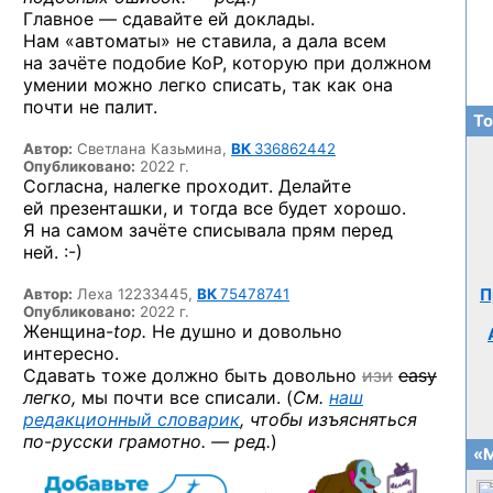
Главное — сдавайте ей доклады.
Нам «автоматы» не ставила, а дала всем
на зачёте подобие КоР, которую при должном
умении можно легко списать, так как она
почти не палит.
То
Автор:
Светлана Казьмина,
ВК
336862442
Опубликовано:
2022 г.
Согласна, налегке проходит. Делайте
ей презенташки, и тогда все будет хорошо.
Я на самом зачёте списывала прям перед
ней. :-)
Автор:
Леха 12233445,
ВК
75478741
П
Опубликовано:
2022 г.
Женщина-
top.
Не душно и довольно
интересно.
Сдавать тоже должно быть довольно
изи
easy
легко,
мы почти все списали. (
См.
наш
редакционный словарик
, чтобы изъясняться
по-русски
грамотно. — ред.
)
«М