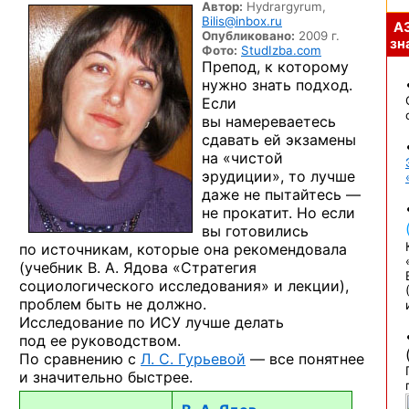
Автор:
Hydrargyrum,
Bilis@inbox.ru
А
Опубликовано:
2009 г.
зна
Фото:
StudIzba.com
Препод, к которому
нужно знать подход.
Если
вы намереваетесь
сдавать ей экзамены
на «чистой
эрудиции», то лучше
даже не пытайтесь —
не прокатит. Но если
вы готовились
по источникам, которые она рекомендовала
(учебник В. А. Ядова «Стратегия
социологического исследования» и лекции),
проблем быть не должно.
Исследование по ИСУ лучше делать
под ее руководством.
По сравнению с
Л. С. Гурьевой
— все понятнее
и значительно быстрее.