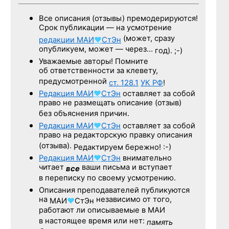
Все описания (отзывы) премодерируются!
Срок публикации — на усмотрение
(может, сразу
редакции
МАИ
♥
СтЭн
опубликуем, может — через…
год). ;-)
Уважаемые авторы! Помните
об ответственности за клевету,
предусмотренной
ст. 128.1
УК РФ
!
Редакция
МАИ
♥
СтЭн
оставляет за собой
право не размещать описание (отзыв)
без объяснения причин.
Редакция
МАИ
♥
СтЭн
оставляет за собой
право на редакторскую правку описания
(отзыва).
Редактируем бережно! :-)
Редакция
МАИ
♥
СтЭн
внимательно
читает
ваши письма и вступает
все
в переписку по своему усмотрению.
Описания преподавателей публикуются
на
независимо от того,
МАИ
♥
СтЭн
работают ли описываемые в МАИ
в настоящее время или нет:
память