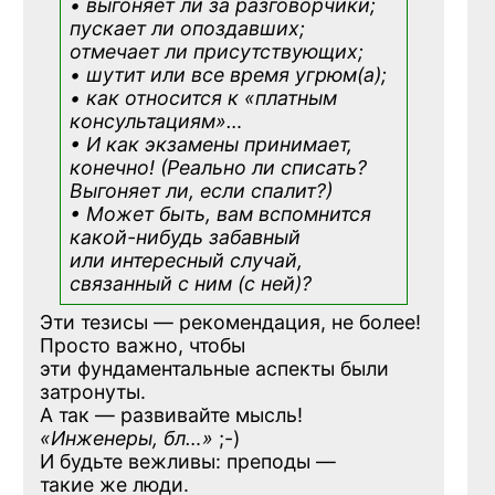
• выгоняет ли за разговорчики;
пускает ли опоздавших;
отмечает ли присутствующих;
• шутит или все время угрюм(а);
• как относится к «платным
консультациям»
…
• И как экзамены принимает,
конечно! (Реально ли списать?
Выгоняет ли, если спалит?)
• Может быть, вам вспомнится
какой-нибудь
забавный
или интересный случай,
связанный с ним (с ней)?
Эти тезисы — рекомендация, не более!
Просто важно, чтобы
эти фундаментальные аспекты были
затронуты.
А так — развивайте мысль!
«Инженеры, бл…»
;-)
И будьте вежливы: преподы —
такие же люди.