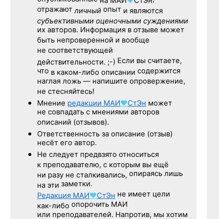
на
МАИ
♥
СтЭн
отражают
опыт
личный
и являются
субъективными оценочными суждениями
их авторов. Информация в отзыве может
быть непроверенной и вообще
не соответствующей
Если вы считаете,
действительности. ;-)
что
содержится
в каком-либо описании
наглая ложь — напишите опровержение,
не стесняйтесь!
Мнение
редакции
МАИ
♥
СтЭн
может
не совпадать с мнениями авторов
описаний (отзывов).
Ответственность
за описание
(отзыв)
несёт его автор.
Не следует
предвзято относиться
к преподавателю,
с которым
вы ещё
опираясь лишь
ни разу
не сталкивались,
заметки.
на эти
не имеет цели
Редакция
МАИ
♥
СтЭн
опорочить МАИ
как-либо
или преподавателей. Напротив, мы хотим