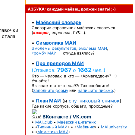
АЗБУКА: каждый маёвец должен
знать! ;-)
•
Маёвский словарь
Словарик-справочник
маёвских словечек
лавочки
(
козерог
,
черепаха
,
ГУК…
).
и стала
•
Символика МАИ
Эмблемы факультетов
,
эмблема МАИ
,
«ромб» МАИ
— откуда взялись?
•
Про преподов МАИ
7967
1662
(Отзывов:
о
чел.!)
Кто —
человек,
а кто —
«Армагеддон»? ;-)
Узнайте!
Вы знаете
что-то
ещё?!
Так сообщите!
(
Заполните форму
или
напишите письмо
.)
•
План МАИ
(и
спутниковый снимок
)
Где какие корпуса, общаги, проходные?
ВКонтакте / VK.com
•
MAI_club
•
Маёвский цитатник
• «
Типичный МАИ
» • «
Маёвник
» •
MAIuniversity
• «
Меметика МАИ
»