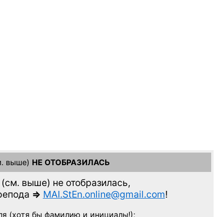
. выше)
НЕ ОТОБРАЗИЛАСЬ
(см. выше)
не отобразилась,
препода
=>
MAI.StEn.online@gmail.com
!
ля
(хотя бы фамилию и инициалы!);