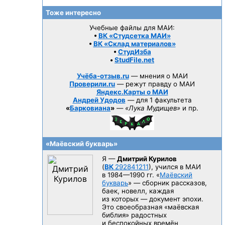
Тоже интересно
Учебные файлы для МАИ:
•
ВК «Студсетка МАИ»
•
ВК «Склад материалов»
•
СтудИзба
•
StudFile.net
Учёба-отзыв.ru
— мнения о МАИ
Проверили.ru
— режут правду о МАИ
Яндекс.Карты о МАИ
Андрей Удодов
— для 1 факультета
«
Барковиана
»
—
«Лука Мудищев»
и пр.
«Маёвский букварь»
Я —
Дмитрий Курилов
(
ВК
292841211
), учился в МАИ
в 1984—1990 гг.
«
Маёвский
букварь
» — сборник рассказов,
баек, новелл, каждая
из которых — документ эпохи.
Это своеобразная «маёвская
библия» радостных
и беспокойных времён