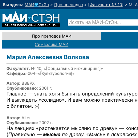
Вы здесь:
МАИ
♥
СтЭн
>
Про преподов
>
[Факультет № 10]
>
М. А
Про преподов МАИ
Символика МАИ
Мария Алексеевна Волкова
Факультет:
№ 10, «
[Социальный инжиниринг]
»
Кафедра:
004, «
[Культурология]
»
Автор:
BBEPX
Опубликовано:
2001 г.
Главное — знать хотя бы пять определений культурол
И выглядеть «солидно». И вам можно практически не
с билетом. ;-)
Автор:
Alter
Опубликовано:
2002 г.
На лекциях «растекается мыслию по древу» — консп
(
Правильно —
мысью
по древу. «Мысь» в псковских 