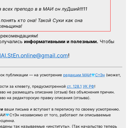
з всех преподо в в МАИ он луДший!!!11
понять кто она! Такой Суки как она
женьщина!
 рекомендациям!
получались
информативными и полезными.
Чтобы
AI.StEn.online@gmail.com
!
рок публикации — на усмотрение
редакции
МАИ
♥
СтЭн
(может,
ости за клевету, предусмотренной
ст. 128.1
УК РФ
!
аво не размещать описание (отзыв) без объяснения причин.
аво на редакторскую правку описания (отзыва).
се
ваши письма и вступает в переписку по своему усмотрению.
АИ
♥
СтЭн
независимо от того, работают ли описываемые
есценна.
ведены так называемые
«институты».
(Так начальство теперь