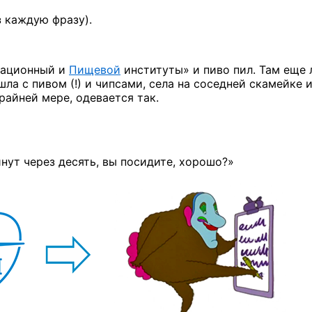
з каждую фразу).
иационный и
Пищевой
институты» и пиво пил. Там еще 
ла с пивом (!) и чипсами, села на соседней скамейке 
райней мере, одевается так.
инут через десять, вы посидите, хорошо?»