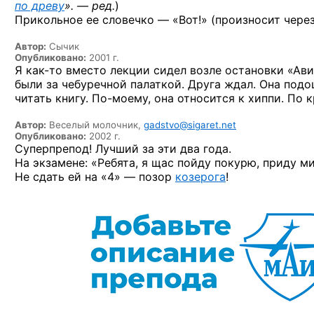
по древу
». — ред.
)
Прикольное ее словечко — «Вот!» (произносит чере
Автор:
Сычик
Опубликовано:
2001 г.
Я
как-то
вместо лекции сидел возле остановки «Ав
были за чебуречной палаткой. Друга ждал. Она подош
читать книгу.
По-моему,
она относится к хиппи. По к
Автор:
Веселый молочник,
gadstvo@sigaret.net
Опубликовано:
2002 г.
Суперпрепод! Лучший за эти два года.
На экзамене: «Ребята, я щас пойду покурю, приду м
Не сдать ей на «4» — позор
козерога
!