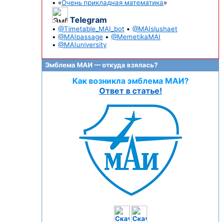
• «
Очень прикладная математика
»
Telegram
•
@Timetable_MAI_bot
•
@MAIslushaet
•
@MAIpassage
•
@MemetikaMAI
•
@MAIuniversity
Эмблема МАИ — откуда взялась?
Как возникла эмблема МАИ?
Ответ в статье!