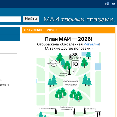
План МАИ — 2026!
План МАИ — 2026!
Отображена обновлённая
Ритуалка
!
(А также другие поправки.)
н.
везет