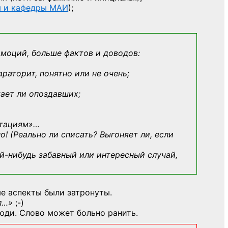
ы и кафедры МАИ
);
эмоций, больше фактов и доводов:
араторит, понятно или не очень;
кает ли опоздавших;
ьтациям»
…
о! (Реально ли списать? Выгоняет ли, если
й-нибудь
забавный или интересный случай,
е аспекты были затронуты.
л…»
;-)
юди. Слово может больно ранить.