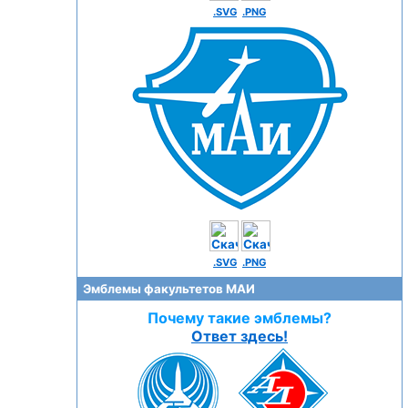
.SVG
.PNG
.SVG
.PNG
Эмблемы факультетов МАИ
Почему такие эмблемы?
Ответ здесь!