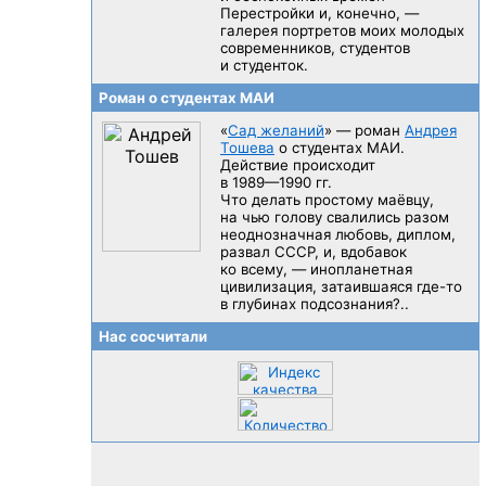
Перестройки и, конечно, —
галерея портретов моих молодых
современников, студентов
и студенток.
Роман о студентах МАИ
«
Сад желаний
» — роман
Андрея
Тошева
о студентах МАИ.
Действие происходит
в 1989—1990 гг.
Что делать простому маёвцу,
на чью голову свалились разом
неоднозначная любовь, диплом,
развал CCCP, и, вдобавок
ко всему, — инопланетная
цивилизация, затаившаяся
где-то
в глубинах подсознания?..
Нас сосчитали