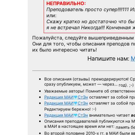
НЕПРАВИЛЬНО:
Преподователь просто супер!!!!111 И
или:
Скажу кратко но достаточно что бы 
я не встречал Никогда!!! Конченная
Пожалуйста, следуйте вышеприведенным
Они для того, чтобы описания преподов 
их было интересно читать!
Напишите нам:
M
Все описания (отзывы) премодерируются! С
сразу опубликуем, может — через…
год). ;-)
Уважаемые авторы! Помните об ответственн
Редакция
МАИ
♥
СтЭн
оставляет за собой пр
Редакция
МАИ
♥
СтЭн
оставляет за собой пр
Редактируем бережно! :-)
Редакция
МАИ
♥
СтЭн
внимательно читает
в
Описания преподавателей публикуются на
М
в МАИ в настоящее время или нет:
память б
Во второй половине
2010-х гг.
в МАИ были в