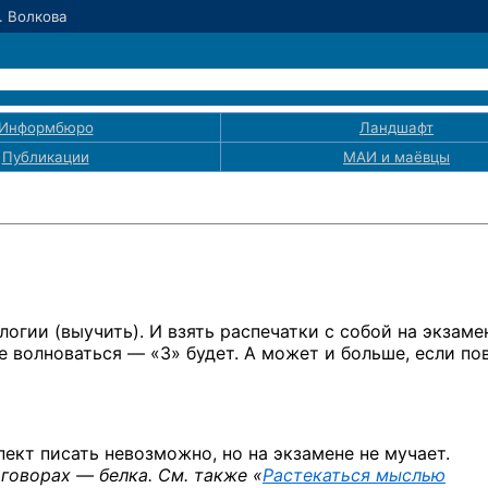
. Волкова
Информбюро
Ландшафт
Публикации
МАИ
и маёвцы
огии (выучить). И взять распечатки с собой на экзаме
 волноваться — «3» будет. А может и больше, если по
ект писать невозможно, но на экзамене не мучает.
говорах — белка. См. также «
Растекаться мыслью