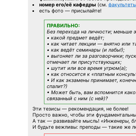
номер его/её кафедры
(см.
факультет
есть фото — присылайте!
ПРАВИЛЬНО:
Без перехода на личности; меньше 
• какой предмет ведёт;
• как читает лекции — внятно или т
• как ведёт семинары (и лабы!);
• выгоняет ли за разговорчики; пус
отмечает ли присутствующих;
• шутит или все время угрюм(а);
• как относится к «платным консул
• И как экзамены принимает, конечн
спалит?)
• Может быть, вам вспомнится
како
связанный с ним (с ней)?
Эти тезисы — рекомендация, не более!
Просто важно, чтобы эти фундаментальны
А так — развивайте мысль!
«Инженеры, б
И будьте вежливы: преподы — такие же л