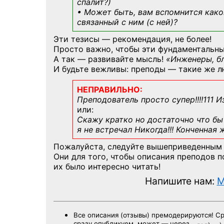
спалит?)
• Может быть, вам вспомнится
како
связанный с ним (с ней)?
Эти тезисы — рекомендация, не более!
Просто важно, чтобы эти фундаментальны
А так — развивайте мысль!
«Инженеры, б
И будьте вежливы: преподы — такие же л
НЕПРАВИЛЬНО:
Преподователь просто супер!!!!111 И
или:
Скажу кратко но достаточно что бы 
я не встречал Никогда!!! Конченная
Пожалуйста, следуйте вышеприведенным
Они для того, чтобы описания преподов 
их было интересно читать!
Напишите нам:
M
Все описания (отзывы) премодерируются! С