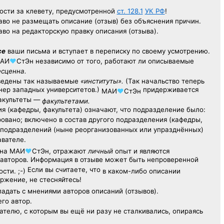
ости за клевету, предусмотренной
ст. 128.1
УК РФ
!
аво не размещать описание (отзыв) без объяснения причин.
аво на редакторскую правку описания (отзыва).
се
ваши письма и вступает в переписку по своему усмотрению.
АИ
♥
СтЭн
независимо от того, работают ли описываемые
есценна.
ведены так называемые
«институты».
(Так начальство теперь
ер западных университетов.)
придерживается
МАИ
♥
СтЭн
факультеты —
факультетами.
я (кафедры, факультета) означают, что подразделение было:
овано; включено в состав другого подразделения (кафедры,
х подразделений (ныне реорганизованных или упразднённых)
авателе.
на
МАИ
♥
СтЭн
, отражают
личный
опыт
и являются
авторов. Информация в отзыве может быть непроверенной
Если вы считаете, что
сти. ;-)
в каком-либо описании
ржение, не стесняйтесь!
адать с мнениями авторов описаний (отзывов).
его автор.
ателю,
с которым
вы ещё
ни разу
не сталкивались,
опираясь