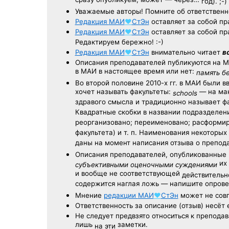
сразу опубликуем, может — через…
год). ;-)
Уважаемые авторы! Помните об ответственн
Редакция
МАИ
♥
СтЭн
оставляет за собой пр
Редакция
МАИ
♥
СтЭн
оставляет за собой пр
Редактируем бережно! :-)
Редакция
МАИ
♥
СтЭн
внимательно читает
в
Описания преподавателей публикуются на
М
в МАИ в настоящее время или нет:
память б
Во второй половине
2010-х гг.
в МАИ были в
хочет называть факультеты:
— на ман
schools
здравого смысла и традиционно называет 
Квадратные скобки в названии подразделени
реорганизовано; переименовано; расформир
факультета) и т. п. Наименования некоторы
даны на момент написания отзыва о препод
Описания преподавателей, опубликованные
их 
субъективными оценочными суждениями
и вообще не соответствующей
действительно
содержится наглая ложь — напишите опрове
Мнение
редакции
МАИ
♥
СтЭн
может не совп
Ответственность
за описание
(отзыв) несёт 
Не следует
предвзято относиться
к преподав
лишь
заметки.
на эти