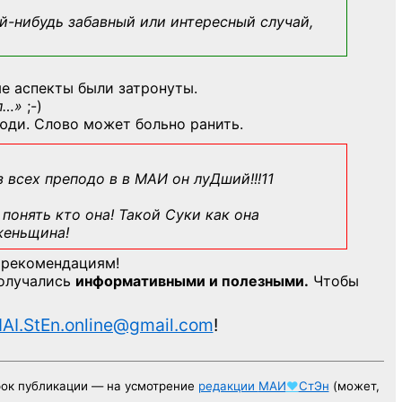
й-нибудь
забавный или интересный случай,
е аспекты были затронуты.
л…»
;-)
юди. Слово может больно ранить.
з всех преподо в в МАИ он луДший!!!11
понять кто она! Такой Суки как она
женьщина!
 рекомендациям!
получались
информативными и полезными.
Чтобы
AI.StEn.online@gmail.com
!
рок публикации — на усмотрение
редакции
МАИ
♥
СтЭн
(может,