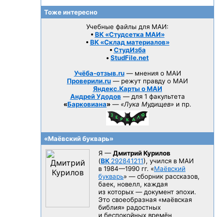
Тоже интересно
Учебные файлы для МАИ:
•
ВК «Студсетка МАИ»
•
ВК «Склад материалов»
•
СтудИзба
•
StudFile.net
Учёба-отзыв.ru
— мнения о МАИ
Проверили.ru
— режут правду о МАИ
Яндекс.Карты о МАИ
Андрей Удодов
— для 1 факультета
«
Барковиана
»
—
«Лука Мудищев»
и пр.
«Маёвский букварь»
Я —
Дмитрий Курилов
(
ВК
292841211
), учился в МАИ
в 1984—1990 гг.
«
Маёвский
букварь
» — сборник рассказов,
баек, новелл, каждая
из которых — документ эпохи.
Это своеобразная «маёвская
библия» радостных
и беспокойных времён