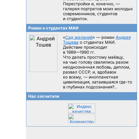
Перестройки и, конечно, —
галерея портретов моих молодых
современников, студентов
и студенток.
Роман о студентах МАИ
«
Сад желаний
» — роман
Андрея
Тошева
о студентах МАИ.
Действие происходит
в 1989—1990 гг.
Что делать простому маёвцу,
на чью голову свалились разом
неоднозначная любовь, диплом,
развал CCCP, и, вдобавок
ко всему, — инопланетная
цивилизация, затаившаяся
где-то
в глубинах подсознания?..
Нас сосчитали