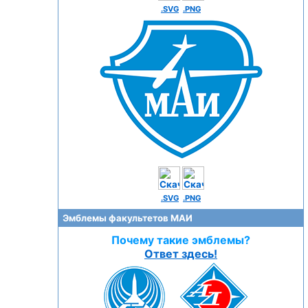
.SVG
.PNG
.SVG
.PNG
Эмблемы факультетов МАИ
Почему такие эмблемы?
Ответ здесь!