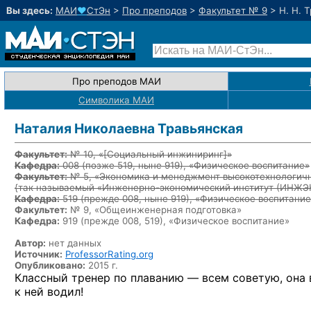
Вы здесь:
МАИ
♥
СтЭн
>
Про преподов
>
Факультет № 9
>
Н. Н. 
Про преподов МАИ
Символика МАИ
Наталия Николаевна Травьянская
Факультет:
№ 10, «
[Социальный инжиниринг]
»
Кафедра:
008
(позже 519, ныне 919)
, «Физическое воспитание»
Факультет:
№ 5, «Экономика и менеджмент высокотехнологичн
{так называемый «Инженерно-экономический институт (ИНЖ
Кафедра:
519
(прежде 008, ныне 919)
, «Физическое воспитание
Факультет:
№ 9, «Общеинженерная подготовка»
Кафедра:
919 (прежде 008, 519), «Физическое воспитание»
Автор:
нет данных
Источник:
ProfessorRating.org
Опубликовано:
2015 г.
Классный тренер по плаванию — всем советую, она 
к ней водил!