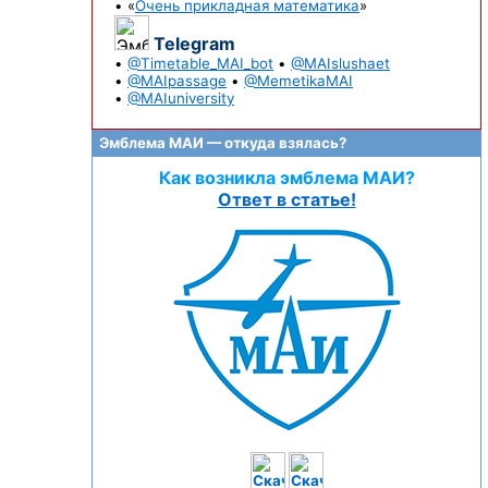
• «
Очень прикладная математика
»
Telegram
•
@Timetable_MAI_bot
•
@MAIslushaet
•
@MAIpassage
•
@MemetikaMAI
•
@MAIuniversity
Эмблема МАИ — откуда взялась?
Как возникла эмблема МАИ?
Ответ в статье!