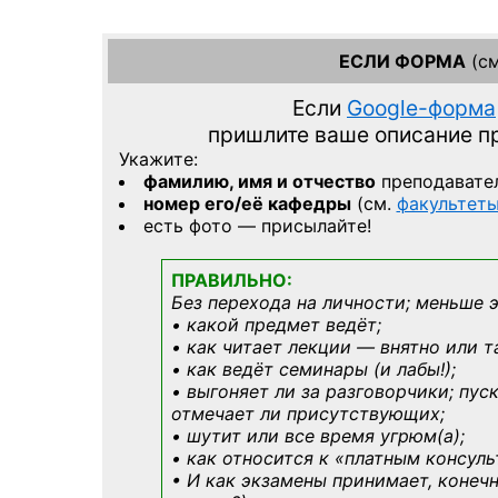
ЕСЛИ ФОРМА
(см
Если
Google-форма
пришлите ваше описание 
Укажите:
фамилию, имя и отчество
преподавате
номер его/её кафедры
(см.
факультет
есть фото — присылайте!
ПРАВИЛЬНО:
Без перехода на личности; меньше 
• какой предмет ведёт;
• как читает лекции — внятно или т
• как ведёт семинары (и лабы!);
• выгоняет ли за разговорчики; пус
отмечает ли присутствующих;
• шутит или все время угрюм(а);
• как относится к «платным консул
• И как экзамены принимает, конечн