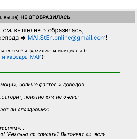
. выше)
НЕ ОТОБРАЗИЛАСЬ
(см. выше)
не отобразилась,
препода
=>
MAI.StEn.online@gmail.com
!
ля
(хотя бы фамилию и инициалы!);
ы и кафедры МАИ
);
эмоций, больше фактов и доводов:
араторит, понятно или не очень;
кает ли опоздавших;
ьтациям»
…
о! (Реально ли списать? Выгоняет ли, если