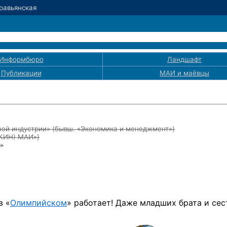
Травьянская
Информбюро
Ландшафт
Публикации
МАИ
и маёвцы
ой индустрии» (бывш. «Экономика и менеджмент»)
ЭКИН) МАИ»}
»
в «
Олимпийском
» работает! Даже младших брата и сес