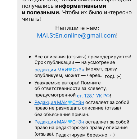
получались
информативными
и полезными.
Чтобы их было интересно
читать!
Напишите нам:
MAI.StEn.online@gmail.com
!
Все описания (отзывы) премодерируются!
Срок публикации — на усмотрение
(может, сразу
редакции
МАИ
♥
СтЭн
опубликуем, может — через…
год). ;-)
Уважаемые авторы! Помните
об ответственности за клевету,
предусмотренной
ст. 128.1
УК РФ
!
Редакция
МАИ
♥
СтЭн
оставляет за собой
право не размещать описание (отзыв)
без объяснения причин.
Редакция
МАИ
♥
СтЭн
оставляет за собой
право на редакторскую правку описания
(отзыва).
Редактируем бережно! :-)