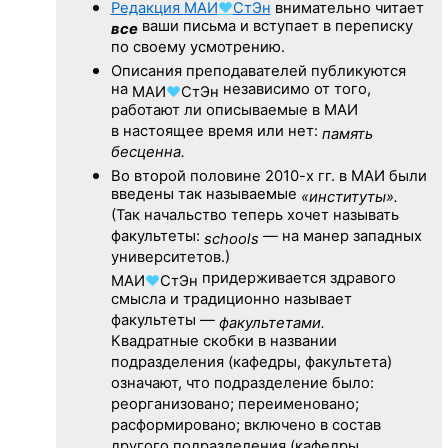
Редакция
МАИ
♥
СтЭн
внимательно читает
ваши письма и вступает в переписку
все
по своему усмотрению.
Описания преподавателей публикуются
на
независимо от того,
МАИ
♥
СтЭн
работают ли описываемые в МАИ
в настоящее время или нет:
память
бесценна.
Во второй половине
2010-х гг.
в МАИ были
введены так называемые
«институты».
(Так начальство теперь хочет называть
факультеты:
— на манер западных
schools
университетов.)
придерживается здравого
МАИ
♥
СтЭн
смысла и традиционно называет
факультеты —
факультетами.
Квадратные скобки в названии
подразделения (кафедры, факультета)
означают, что подразделение было:
реорганизовано; переименовано;
расформировано; включено в состав
другого подразделения (кафедры,