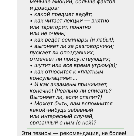
меньше эмоций, больше фактов
и доводов:
• какой предмет ведёт;
• как читает лекции — внятно
или тараторит, понятно
или не очень;
• как ведёт семинары (и лабы!);
• выгоняет ли за разговорчики;
пускает ли опоздавших;
отмечает ли присутствующих;
• шутит или все время угрюм(а);
• как относится к «платным
консультациям»
…
• И как экзамены принимает,
конечно! (Реально ли списать?
Выгоняет ли, если спалит?)
• Может быть, вам вспомнится
какой-нибудь
забавный
или интересный случай,
связанный с ним (с ней)?
Эти тезисы — рекомендация, не более!