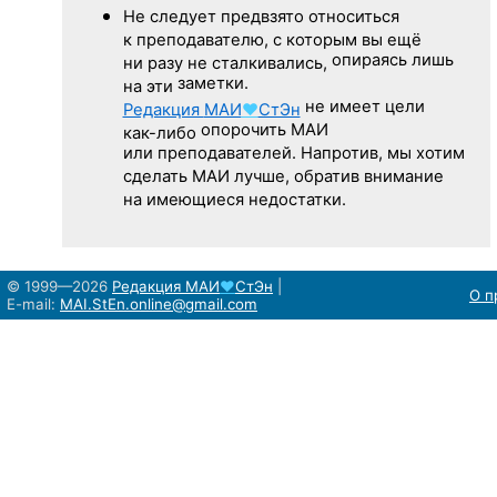
Не следует
предвзято относиться
к преподавателю,
с которым
вы ещё
опираясь лишь
ни разу
не сталкивались,
заметки.
на эти
не имеет цели
Редакция
МАИ
♥
СтЭн
опорочить МАИ
как-либо
или преподавателей. Напротив, мы хотим
сделать МАИ лучше, обратив внимание
на имеющиеся недостатки.
© 1999—2026
Редакция
МАИ
♥
СтЭн
|
О п
E-mail:
MAI.StEn.online@gmail.com