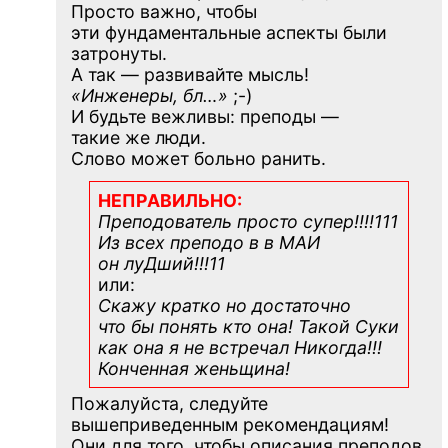
Просто важно, чтобы
эти фундаментальные аспекты были
затронуты.
А так — развивайте мысль!
«Инженеры, бл…»
;-)
И будьте вежливы: преподы —
такие же люди.
Слово может больно ранить.
НЕПРАВИЛЬНО:
Преподователь просто супер!!!!111
Из всех преподо в в МАИ
он луДший!!!11
или:
Скажу кратко но достаточно
что бы понять кто она! Такой Суки
как она я не встречал Никогда!!!
Конченная
женьщина!
Пожалуйста, следуйте
вышеприведенным рекомендациям!
Они для того, чтобы описания преподов