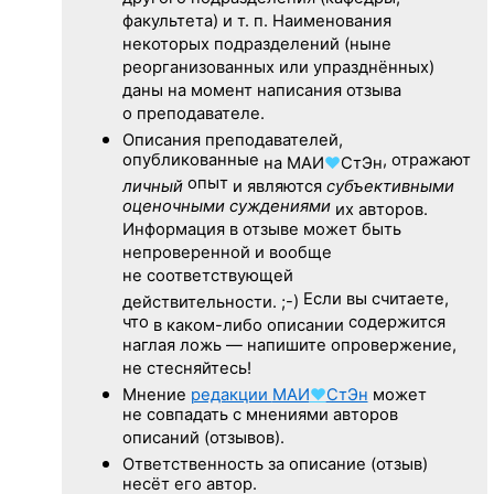
факультета) и т. п. Наименования
некоторых подразделений (ныне
реорганизованных или упразднённых)
даны на момент написания отзыва
о преподавателе.
Описания преподавателей,
опубликованные
, отражают
на
МАИ
♥
СтЭн
опыт
личный
и являются
субъективными
оценочными суждениями
их авторов.
Информация в отзыве может быть
непроверенной и вообще
не соответствующей
Если вы считаете,
действительности. ;-)
что
содержится
в каком-либо описании
наглая ложь — напишите опровержение,
не стесняйтесь!
Мнение
редакции
МАИ
♥
СтЭн
может
не совпадать с мнениями авторов
описаний (отзывов).
Ответственность
за описание
(отзыв)
несёт его автор.