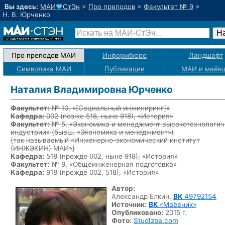
Вы здесь:
МАИ
♥
СтЭн
>
Про преподов
>
Факультет № 9
>
Н. В. Юрченко
Про преподов МАИ
Информбюро
Ландшафт
Символика МАИ
Публикации
МАИ
и маёв
Наталия Владимировна Юрченко
Факультет:
№ 10, «
[Социальный инжиниринг]
»
Кафедра:
002
(позже 518, ныне 918)
, «История»
Факультет:
№ 5, «Экономика и менеджмент высокотехнологич
индустрии» (бывш. «Экономика и менеджмент»)
{так называемый «Инженерно-экономический институт
(ИНЖЭКИН) МАИ»}
Кафедра:
518
(прежде 002, ныне 918)
, «История»
Факультет:
№ 9, «Общеинженерная подготовка»
Кафедра:
918 (прежде 002, 518), «История»
Автор:
Александр Елкин,
ВК
49792154
Источник:
ВК
«Маёвник»
Опубликовано:
2015 г.
Фото:
StudIzba.com