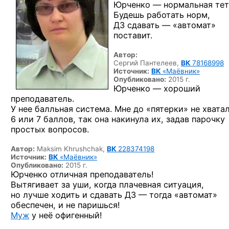
Юрченко — нормальная тет
Будешь работать норм,
ДЗ сдавать — «автомат»
поставит.
Автор:
Сергий Пантелеев,
ВК
78168998
Источник:
ВК
«Маёвник»
Опубликовано:
2015 г.
Юрченко — хороший
преподаватель.
У нее балльная система. Мне до «пятерки» не хвата
6 или 7 баллов, так она накинула их, задав парочку
простых вопросов.
Автор:
Maksim Khrushchak,
ВК
228374198
Источник:
ВК
«Маёвник»
Опубликовано:
2015 г.
Юрченко отличная преподаватель!
Вытягивает за уши, когда плачевная ситуация,
но лучше ходить и сдавать ДЗ — тогда «автомат»
обеспечен, и не паришься!
Муж
у неё офигенный!