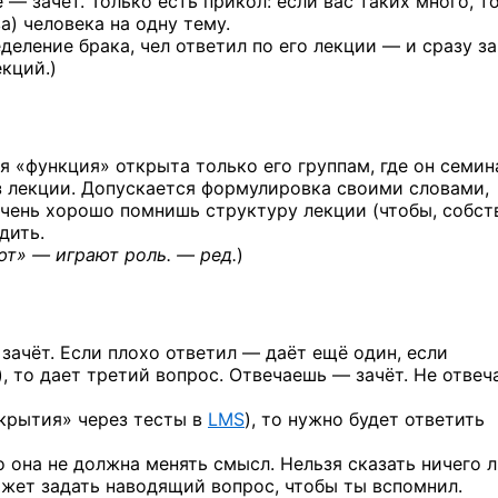
 — зачет. Только есть прикол: если вас таких много, т
а) человека на одну тему.
еление брака, чел ответил по его лекции — и сразу за
кций.)
 «функция» открыта только его группам, где он семин
з лекции. Допускается формулировка своими словами,
чень хорошо помнишь структуру лекции (чтобы, собст
дить.
ют» — играют роль. — ред.
)
зачёт. Если плохо ответил — даёт ещё один, если
»), то дает третий вопрос. Отвечаешь — зачёт. Не отве
акрытия» через тесты в
LMS
), то нужно будет ответить
 она не должна менять смысл. Нельзя сказать ничего 
жет задать наводящий вопрос, чтобы ты вспомнил.