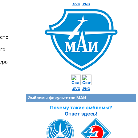
.SVG
.PNG
асто
его
ерь
.SVG
.PNG
Эмблемы факультетов МАИ
Почему такие эмблемы?
Ответ здесь!