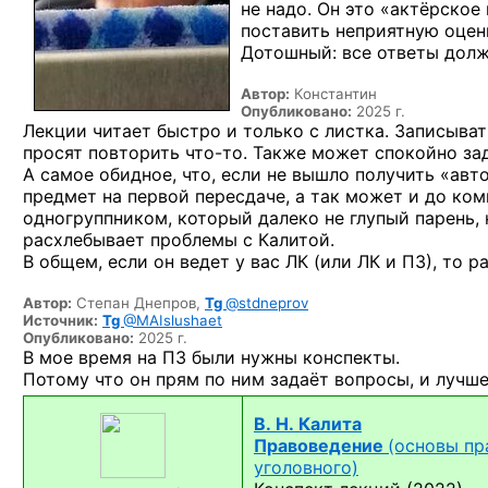
не надо. Он это «актёрско
поставить неприятную оцен
Дотошный: все ответы долж
Автор:
Константин
Опубликовано:
2025 г.
Лекции читает быстро и только с листка. Записыват
просят повторить
что-то.
Также может спокойно за
А самое обидное, что, если не вышло получить «авто
предмет на первой пересдаче, а так может и до ко
одногруппником, который далеко не глупый парень,
расхлебывает проблемы с Калитой.
В общем, если он ведет у вас ЛК (или ЛК и ПЗ), то р
Автор:
Степан Днепров,
Tg
@stdneprov
Источник:
Tg
@MAIslushaet
Опубликовано:
2025 г.
В мое время на ПЗ были нужны конспекты.
Потому что он прям по ним задаёт вопросы, и лучш
В. Н. Калита
Правоведение
(основы пр
уголовного)