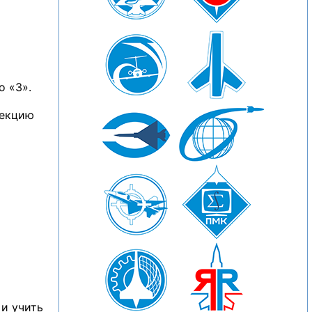
о «3».
лекцию
 и учить