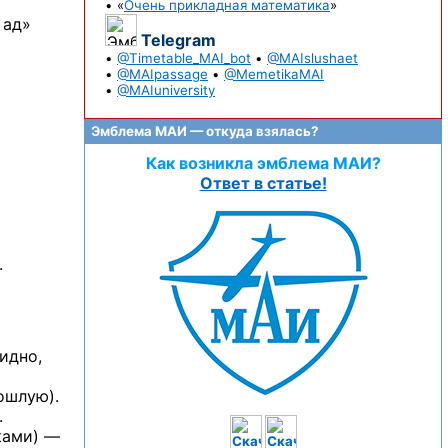
• «
Очень прикладная математика
»
 ад»
Telegram
•
@Timetable_MAI_bot
•
@MAIslushaet
•
@MAIpassage
•
@MemetikaMAI
•
@MAIuniversity
Эмблема МАИ — откуда взялась?
Как возникла эмблема МАИ?
Ответ в статье!
.
идно,
ошлую).
.
ками) —