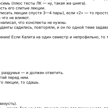
осемь (плюс тесты ЛК — ну, такая же шняга).
есть его слитые лекции.
 писать лекции спустя
3—4 пары),
если «2» — то прост
 что не влияют.
написал, что конспекты не нужны.
туденты садились, повторяли, и он по одной теме задав
вление! Если Калита на один семестр и непрофильно, то 
а раздумье — и должен ответить.
тей перед ним.
го лекции, то сдашь.
аизусть).