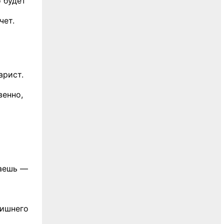
о будет
чет.
арист.
венно,
чаешь —
лишнего