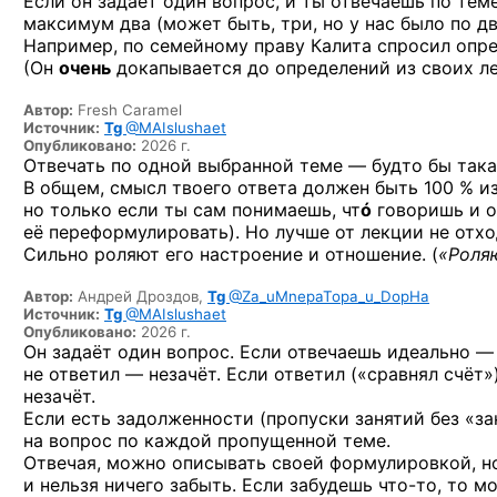
Если он задает один вопрос, и ты отвечаешь по теме
максимум два (может быть, три, но у нас было по дв
Например, по семейному праву Калита спросил опред
(Он
очень
докапывается до определений из своих ле
Автор:
Fresh Caramel
Источник:
Tg
@MAIslushaet
Опубликовано:
2026 г.
Отвечать по одной выбранной теме — будто бы такая
В общем, смысл твоего ответа должен быть 100 % и
но только если ты сам понимаешь, чт
ó
говоришь и о
её переформулировать). Но лучше от лекции не отхо
Сильно роляют его настроение и отношение. (
«Роля
Автор:
Андрей Дроздов,
Tg
@Za_uMnepaTopa_u_DopHa
Источник:
Tg
@MAIslushaet
Опубликовано:
2026 г.
Он задаёт один вопрос. Если отвечаешь идеально — 
не ответил — незачёт. Если ответил («сравнял счёт
незачёт.
Если есть задолженности (пропуски занятий без «з
на вопрос по каждой пропущенной теме.
Отвечая, можно описывать своей формулировкой, но
и нельзя ничего забыть. Если забудешь
что-то,
то мо