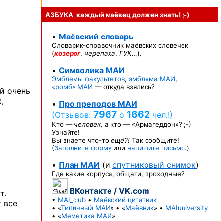
АЗБУКА: каждый маёвец должен
знать! ;-)
•
Маёвский словарь
Словарик-справочник
маёвских словечек
(
козерог
,
черепаха
,
ГУК…
).
•
Символика МАИ
Эмблемы факультетов
,
эмблема МАИ
,
«ромб» МАИ
— откуда взялись?
ой очень
,
•
Про преподов МАИ
7967
1662
(Отзывов:
о
чел.!)
Кто —
человек,
а кто —
«Армагеддон»? ;-)
Узнайте!
Вы знаете
что-то
ещё?!
Так сообщите!
(
Заполните форму
или
напишите письмо
.)
•
План МАИ
(и
спутниковый снимок
)
Где какие корпуса, общаги, проходные?
ВКонтакте / VK.com
т.
•
MAI_club
•
Маёвский цитатник
т все
• «
Типичный МАИ
» • «
Маёвник
» •
MAIuniversity
• «
Меметика МАИ
»