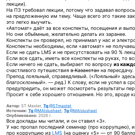
лекции).
На ПЗ требовал лекции, потому что задавал вопрос
на предложенную им тему. Чаще всего это такие за
это легко выучить.
«Автомат» даёт за все конспекты, посещения и вып
Но они объёмные, желательно делать их заранее.
Конспекты он проверял, но принимал у нас и электро
Конспекты необходимы, если «автомат» не получаешь
Если не сдать LMS и не присутствовать на 90 % лекц
Если все сдать, иметь все конспекты на руках, то вс
Если ничего не сдать, выбирает по вопросу
из кажд
счастливого путешествия
в Казахстан
на пересдачу.
Препод лояльный, справедливый. (
«Лояльный» здес
благосклонный». — ред.
) К слову, если не успел в с
предупредить, он может посмотреть результаты пере
Просит к себе хорошего отношения. Но это, вроде к
Автор:
ST Master,
Tg
@STmastet
Источник:
Tg
@MAIslushaet
;
Tg
@MAIslushaet
Опубликовано:
2026 г.
Все доклады мы
читали,
и он ставил «3».
У нас пропал последний семинар (про коррупцию), и
про коррупцию из
LMS
(на оценку «5» — от 90 балло