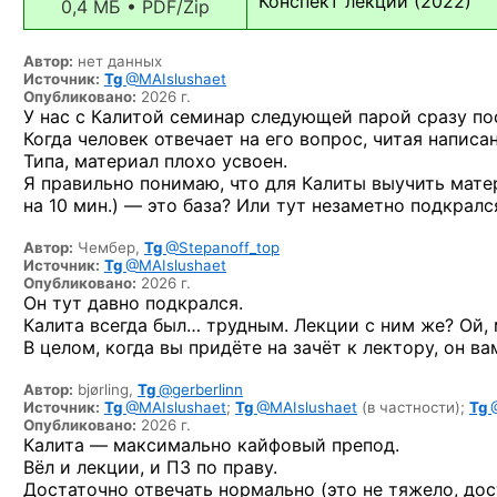
Конспект лекций (2022)
0,4 МБ • PDF/Zip
Автор:
нет данных
Источник:
Tg
@MAIslushaet
Опубликовано:
2026 г.
У нас с Калитой семинар следующей парой сразу по
Когда человек отвечает на его вопрос, читая написан
Типа, материал плохо усвоен.
Я правильно понимаю, что для Калиты выучить матер
на 10 мин.) — это база? Или тут незаметно подкрал
Автор:
Чембер,
Tg
@Stepanoff_top
Источник:
Tg
@MAIslushaet
Опубликовано:
2026 г.
Он тут давно подкрался.
Калита всегда был… трудным. Лекции с ним же? Ой, 
В целом, когда вы придёте на зачёт к лектору, он ва
Автор:
bjørling,
Tg
@gerberlinn
Источник:
Tg
@MAIslushaet
;
Tg
@MAIslushaet
(в частности);
Tg
Опубликовано:
2026 г.
Калита — максимально кайфовый препод.
Вёл и лекции, и ПЗ по праву.
Достаточно отвечать нормально (это не тяжело, дос