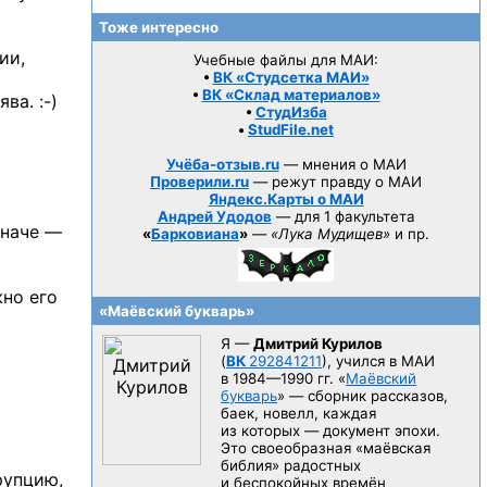
Тоже интересно
ии,
Учебные файлы для МАИ:
•
ВК «Студсетка МАИ»
•
ВК «Склад материалов»
ява. :-)
•
СтудИзба
•
StudFile.net
Учёба-отзыв.ru
— мнения о МАИ
Проверили.ru
— режут правду о МАИ
Яндекс.Карты о МАИ
Андрей Удодов
— для 1 факультета
иначе —
«
Барковиана
»
—
«Лука Мудищев»
и пр.
но его
«Маёвский букварь»
Я —
Дмитрий Курилов
(
ВК
292841211
), учился в МАИ
в 1984—1990 гг.
«
Маёвский
букварь
» — сборник рассказов,
баек, новелл, каждая
из которых — документ эпохи.
Это своеобразная «маёвская
библия» радостных
рупцию,
и беспокойных времён