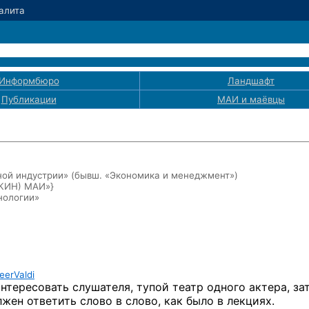
Калита
Информбюро
Ландшафт
Публикации
МАИ
и маёвцы
ой индустрии» (бывш. «Экономика и менеджмент»)
ЭКИН) МАИ»}
нологии»
eerValdi
нтересовать слушателя, тупой театр одного актера, за
жен ответить слово в слово, как было в лекциях.