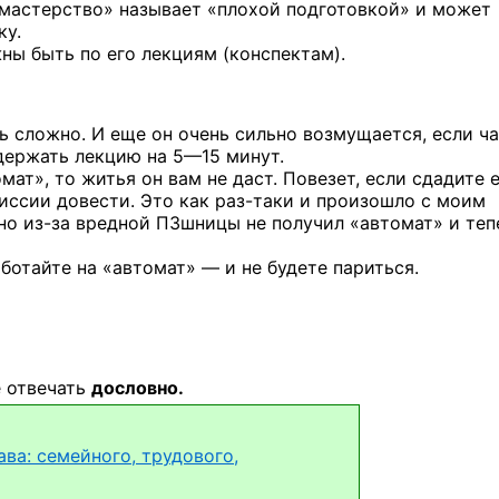
е мастерство» называет «плохой подготовкой» и может
ку.
ны быть по его лекциям (конспектам).
ь сложно. И еще он очень сильно возмущается, если ч
держать лекцию
на 5—15 минут.
мат», то житья он вам не даст. Повезет, если сдадите 
миссии довести.
Это как раз-таки
и произошло с моим
но из-за
вредной ПЗшницы не получил «автомат» и теп
аботайте на «автомат» — и не будете париться.
е отвечать
дословно.
ава: семейного, трудового,