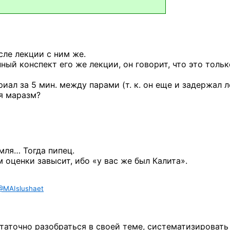
сле лекции с ним же.
ный конспект его же лекции, он говорит, что это тольк
иал за 5 мин. между парами (т. к. он еще и задержал 
ся маразм?
мля… Тогда пипец.
м оценки завысит, ибо «у вас же был Калита».
@MAIslushaet
таточно разобраться в своей теме, систематизировать