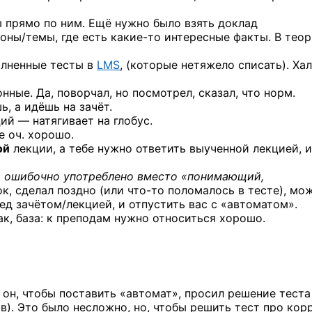
ы прямо по ним. Ещё нужно было взять доклад
коны/темы, где есть
какие-то
интересные факты. В теор
олненные тесты в
LMS
, (которые нетяжело списать).
Хал
нные. Да, поворчал, но посмотрел, сказал, что норм.
, а идёшь на зачёт.
ий — натягивает на глобус.
е оч. хорошо.
ой
лекции, а тебе нужно ответить выученной лекцией, 
ь ошибочно употреблено вместо «понимающий,
рок, сделал поздно
(или что-то
поломалось в тесте), мож
д зачётом/лекцией, и отпустить вас с «автоматом».
ак, база: к преподам нужно относиться хорошо.
 он, чтобы поставить «автомат», просил решение теста
в). Это было несложно, но, чтобы решить тест про кор