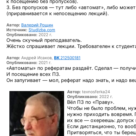
к посещению без пропусков).
3. Без пропусков — тут либо «автомат», либо может
(приравнивается к непосещению лекций).
Автор:
Валерий Рощин
Источник:
StudIzba.com
Опубликовано:
2022 г.
Очень скучный преподаватель.
Жёстко спрашивает лекции. Требователен к студент
Автор:
Андрей Исаков,
ВК
212500181
Опубликовано:
2021 г.
«Автоматы» по рефератам раздаёт. Сделал — получи
И посещение всех ПЗ.
Он запугивает — мол, реферат надо знать, и надо в
Автор:
texnosferka24
Опубликовано:
2022 г.
Вёл ПЗ по «Праву».
Чтобы не было проблем, нуж
нужно приходить вовремя. 
их все — охереешь: допуск
Если дистанционно, то вооб
Притворяться, что ты бере