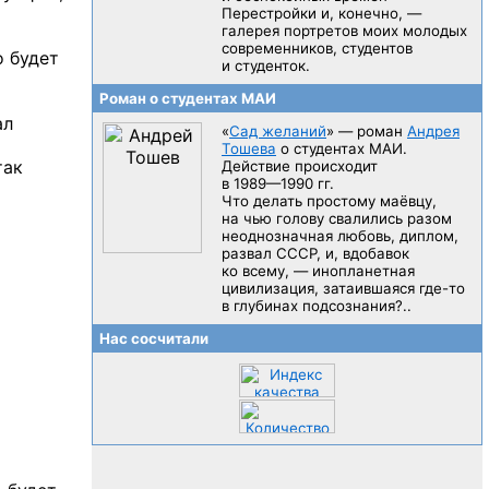
Перестройки и, конечно, —
галерея портретов моих молодых
современников, студентов
о будет
и студенток.
Роман о студентах МАИ
ал
«
Сад желаний
» — роман
Андрея
Тошева
о студентах МАИ.
так
Действие происходит
в 1989—1990 гг.
Что делать простому маёвцу,
на чью голову свалились разом
неоднозначная любовь, диплом,
развал CCCP, и, вдобавок
ко всему, — инопланетная
цивилизация, затаившаяся
где-то
в глубинах подсознания?..
Нас сосчитали