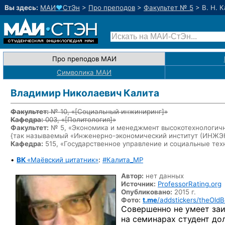
Вы здесь:
МАИ
♥
СтЭн
>
Про преподов
>
Факультет № 5
>
В. Н. 
Про преподов МАИ
Символика МАИ
Владимир Николаевич Калита
Факультет:
№ 10, «
[Социальный инжиниринг]
»
Кафедра:
003, «
[Политология]
»
Факультет:
№ 5, «Экономика и менеджмент высокотехнологичн
{так называемый «Инженерно-экономический институт (ИНЖ
Кафедра:
515, «Государственное управление и социальные тех
•
ВК
«Маёвский цитатник»
:
#Калита_MP
Автор:
нет данных
Источник:
ProfessorRating.org
Опубликовано:
2015 г.
Фото:
t.me
/addstickers/theOldB
Совершенно не умеет заи
на семинарах студент дол