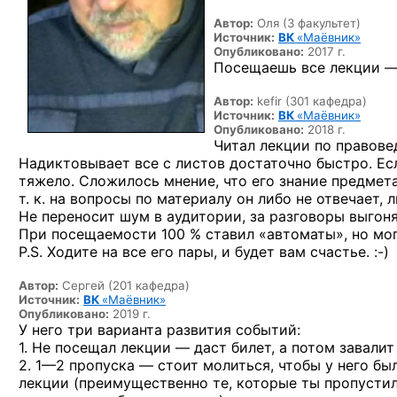
Автор:
Оля (3 факультет)
Источник:
ВК
«Маёвник»
Опубликовано:
2017 г.
Посещаешь все лекции — 
Автор:
kefir (301 кафедра)
Источник:
ВК
«Маёвник»
Опубликовано:
2018 г.
Читал лекции по правове
Надиктовывает все с листов достаточно быстро. Есл
тяжело. Сложилось мнение, что его знание предмета
т. к. на вопросы по материалу он либо не отвечает, л
Не переносит шум в аудитории, за разговоры выгоня
При посещаемости 100 % ставил «автоматы», но мог
P.S. Ходите на все его пары, и будет вам
счастье. :-)
Автор:
Сергей (201 кафедра)
Источник:
ВК
«Маёвник»
Опубликовано:
2019 г.
У него три варианта развития событий:
1. Не посещал лекции — даст билет, а потом завалит
2. 1—2 пропуска —
стоит молиться, чтобы у него бы
лекции (преимущественно те, которые ты пропустил)