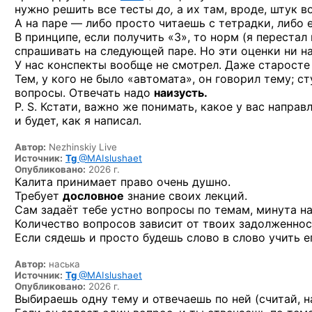
нужно решить все тесты
до,
а их там, вроде, штук в
А на паре — либо просто читаешь с тетрадки, либо 
В принципе, если получить «3», то норм (я перестал
спрашивать на следующей паре. Но эти оценки ни на
У нас конспекты вообще не смотрел. Даже старосте 
Тем, у кого не было «автомата», он говорил тему; с
вопросы. Отвечать надо
наизусть.
P. S. Кстати, важно же понимать, какое у вас напра
и будет, как я написал.
Автор:
Nezhinskiy Live
Источник:
Tg
@MAIslushaet
Опубликовано:
2026 г.
Калита принимает право очень душно.
Требует
дословное
знание своих лекций.
Сам задаёт тебе устно вопросы по темам, минута н
Количество вопросов зависит от твоих задолженнос
Если сядешь и просто будешь слово в слово учить е
Автор:
наська
Источник:
Tg
@MAIslushaet
Опубликовано:
2026 г.
Выбираешь одну тему и отвечаешь по ней (считай, н