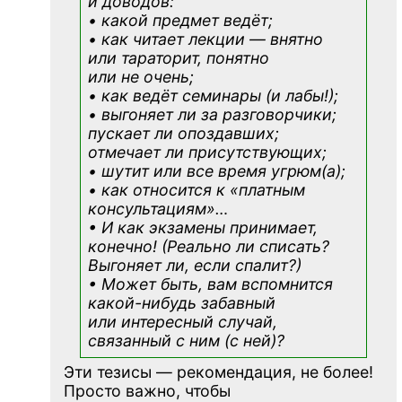
и доводов:
• какой предмет ведёт;
• как читает лекции — внятно
или тараторит, понятно
или не очень;
• как ведёт семинары (и лабы!);
• выгоняет ли за разговорчики;
пускает ли опоздавших;
отмечает ли присутствующих;
• шутит или все время угрюм(а);
• как относится к «платным
консультациям»
…
• И как экзамены принимает,
конечно! (Реально ли списать?
Выгоняет ли, если спалит?)
• Может быть, вам вспомнится
какой-нибудь
забавный
или интересный случай,
связанный с ним (с ней)?
Эти тезисы — рекомендация, не более!
Просто важно, чтобы