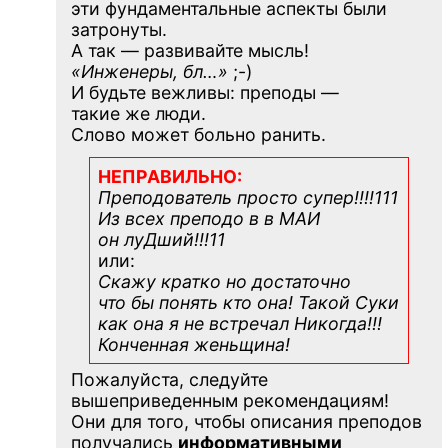
эти фундаментальные аспекты были
затронуты.
А так — развивайте мысль!
«Инженеры, бл…»
;-)
И будьте вежливы: преподы —
такие же люди.
Слово может больно ранить.
НЕПРАВИЛЬНО:
Преподователь просто супер!!!!111
Из всех преподо в в МАИ
он луДший!!!11
или:
Скажу кратко но достаточно
что бы понять кто она! Такой Суки
как она я не встречал Никогда!!!
Конченная
женьщина!
Пожалуйста, следуйте
вышеприведенным рекомендациям!
Они для того, чтобы описания преподов
получались
информативными