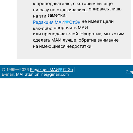
к преподавателю,
с которым
вы ещё
опираясь лишь
ни разу
не сталкивались,
заметки.
на эти
не имеет цели
Редакция
МАИ
♥
СтЭн
опорочить МАИ
как-либо
или преподавателей. Напротив, мы хотим
сделать МАИ лучше, обратив внимание
на имеющиеся недостатки.
© 1999—2026
Редакция
МАИ
♥
СтЭн
|
О п
E-mail:
MAI.StEn.online@gmail.com