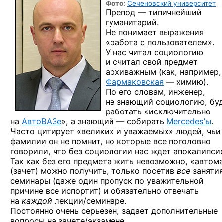
Фото:
Сеченовский университет
Препод — типичнейший
гуманитарий.
Не понимает выражения
«работа с пользователем».
У нас читал социологию
и считал свой предмет
архиважным (как, например,
Фармаковская
— химию).
По его словам, инженер,
не знающий социологию, бу
работать «исключительно
на
АвтоВАЗе
», а знающий — собирать
Mercedes’ы
.
Часто цитирует «великих и уважаемых» людей, чьи
фамилии он не помнит, но которые все поголовно
говорили, что без социологии нас ждет апокалипси
Так как без его предмета жить невозможно, «автом
(зачет) можно получить, только посетив
все
занятия
семинары (даже один пропуск по уважительной
причине все испортит) и обязательно отвечать
на
каждой
лекции/семинаре.
Постоянно очень серьезен, задает дополнительные
вопросы на зачете/экзамене.