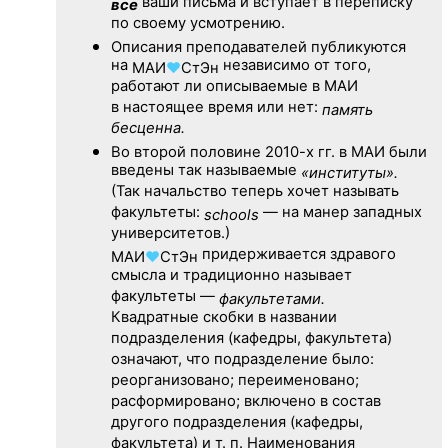
ваши письма и вступает в переписку
все
по своему усмотрению.
Описания преподавателей публикуются
на
независимо от того,
МАИ
♥
СтЭн
работают ли описываемые в МАИ
в настоящее время или нет:
память
бесценна.
Во второй половине
2010-х гг.
в МАИ были
введены так называемые
«институты».
(Так начальство теперь хочет называть
факультеты:
— на манер западных
schools
университетов.)
придерживается здравого
МАИ
♥
СтЭн
смысла и традиционно называет
факультеты —
факультетами.
Квадратные скобки в названии
подразделения (кафедры, факультета)
означают, что подразделение было:
реорганизовано; переименовано;
расформировано; включено в состав
другого подразделения (кафедры,
факультета) и т. п. Наименования