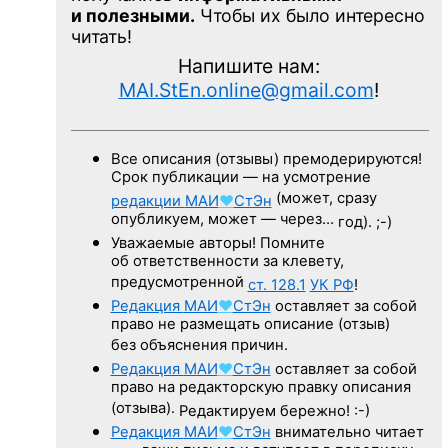
и полезными.
Чтобы их было интересно
читать!
Напишите нам:
MAI.StEn.online@gmail.com
!
Все описания (отзывы) премодерируются!
Срок публикации — на усмотрение
(может, сразу
редакции
МАИ
♥
СтЭн
опубликуем, может — через…
год). ;-)
Уважаемые авторы! Помните
об ответственности за клевету,
предусмотренной
ст. 128.1
УК РФ
!
Редакция
МАИ
♥
СтЭн
оставляет за собой
право не размещать описание (отзыв)
без объяснения причин.
Редакция
МАИ
♥
СтЭн
оставляет за собой
право на редакторскую правку описания
(отзыва).
Редактируем бережно! :-)
Редакция
МАИ
♥
СтЭн
внимательно читает