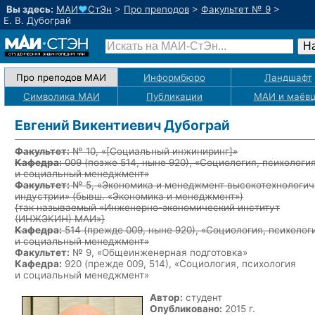
Вы здесь:
МАИ
♥
СтЭн
>
Про преподов
>
Факультет № 9
>
Е. В. Дубограй
Про преподов МАИ
Информбюро
Ландшафт
Символика МАИ
Публикации
МАИ
и маёв
Евгений Викентиевич Дубограй
Факультет:
№ 10, «
[Социальный инжиниринг]
»
Кафедра:
009
(позже 514, ныне 920)
, «Социология, психологи
и социальный менеджмент»
Факультет:
№ 5, «Экономика и менеджмент высокотехнологич
индустрии» (бывш. «Экономика и менеджмент»)
{так называемый «Инженерно-экономический институт
(ИНЖЭКИН) МАИ»}
Кафедра:
514
(прежде 009, ныне 920)
, «Социология, психолог
и социальный менеджмент»
Факультет:
№ 9, «Общеинженерная подготовка»
Кафедра:
920 (прежде 009, 514), «Социология, психология
и социальный менеджмент»
Автор:
студент
Опубликовано:
2015 г.