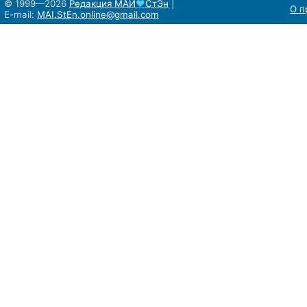
© 1999—2026
Редакция
МАИ
♥
СтЭн
|
О п
E-mail:
MAI.StEn.online@gmail.com