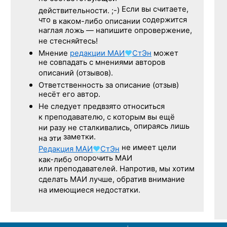
Если вы считаете,
действительности. ;-)
что
содержится
в каком-либо описании
наглая ложь — напишите опровержение,
не стесняйтесь!
Мнение
редакции
МАИ
♥
СтЭн
может
не совпадать с мнениями авторов
описаний (отзывов).
Ответственность
за описание
(отзыв)
несёт его автор.
Не следует
предвзято относиться
к преподавателю,
с которым
вы ещё
опираясь лишь
ни разу
не сталкивались,
заметки.
на эти
не имеет цели
Редакция
МАИ
♥
СтЭн
опорочить МАИ
как-либо
или преподавателей. Напротив, мы хотим
сделать МАИ лучше, обратив внимание
на имеющиеся недостатки.