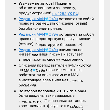
Уважаемые авторы! Помните
об ответственности за клевету,
предусмотренной
ст. 128.1
УК РФ
!
Редакция
МАИ
♥
СтЭн
оставляет за собой
право не размещать описание (отзыв)
без объяснения причин.
Редакция
МАИ
♥
СтЭн
оставляет за собой
право на редакторскую правку описания
(отзыва).
Редактируем бережно! :-)
Редакция
МАИ
♥
СтЭн
внимательно
читает
ваши письма и вступает
все
в переписку по своему усмотрению.
Описания преподавателей публикуются
на
независимо от того,
МАИ
♥
СтЭн
работают ли описываемые в МАИ
в настоящее время или нет:
память
бесценна.
Во второй половине
2010-х гг.
в МАИ
были введены так называемые
(Так начальство теперь
«институты».
хочет называть факультеты:
—
schools