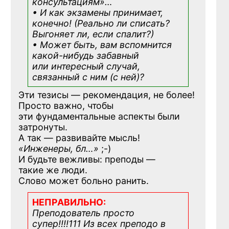
консультациям»
…
• И как экзамены принимает,
конечно! (Реально ли списать?
Выгоняет ли, если спалит?)
• Может быть, вам вспомнится
какой-нибудь
забавный
или интересный случай,
связанный с ним (с ней)?
Эти тезисы — рекомендация, не более!
Просто важно, чтобы
эти фундаментальные аспекты были
затронуты.
А так — развивайте мысль!
«Инженеры, бл…»
;-)
И будьте вежливы: преподы —
такие же люди.
Слово может больно ранить.
НЕПРАВИЛЬНО:
Преподователь просто
супер!!!!111 Из всех преподо в