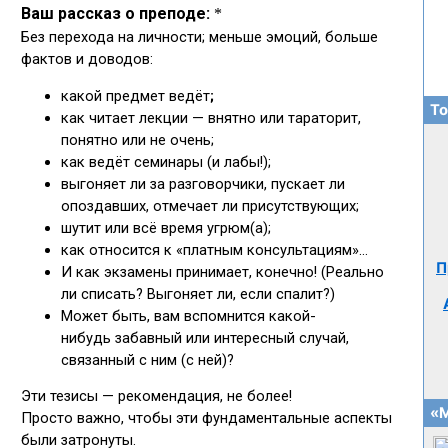
То
П
«М