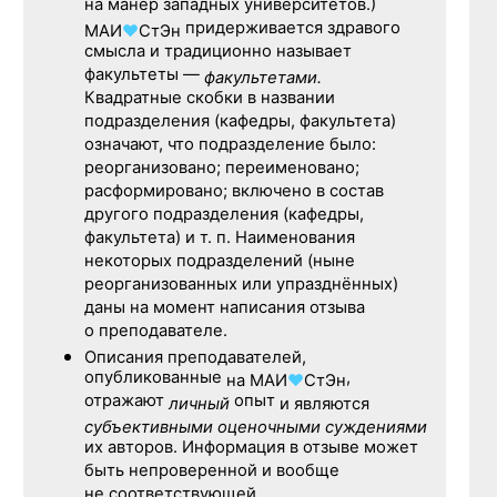
на манер западных университетов.)
придерживается здравого
МАИ
♥
СтЭн
смысла и традиционно называет
факультеты —
факультетами.
Квадратные скобки в названии
подразделения (кафедры, факультета)
означают, что подразделение было:
реорганизовано; переименовано;
расформировано; включено в состав
другого подразделения (кафедры,
факультета) и т. п. Наименования
некоторых подразделений (ныне
реорганизованных или упразднённых)
даны на момент написания отзыва
о преподавателе.
Описания преподавателей,
опубликованные
,
на
МАИ
♥
СтЭн
отражают
опыт
личный
и являются
субъективными оценочными суждениями
их авторов. Информация в отзыве может
быть непроверенной и вообще
не соответствующей