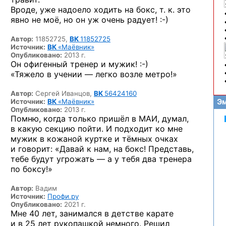
Вроде, уже надоело ходить на бокс, т. к. это
явно не моё, но он уж очень
радует! :-)
Автор:
11852725,
ВК
11852725
Источник:
ВК
«Маёвник»
Опубликовано:
2013 г.
Он офигенный тренер
и мужик! :-)
«Тяжело в учении — легко возле метро!»
Автор:
Сергей Иванцов,
ВК
56424160
Источник:
ВК
«Маёвник»
Эм
Опубликовано:
2013 г.
Помню, когда только пришёл в МАИ, думал,
в какую секцию пойти. И подходит ко мне
мужик в кожаной куртке и тёмных очках
и говорит: «Давай к нам, на бокс! Представь,
тебе будут угрожать — а у тебя два тренера
по боксу!»
Автор:
Вадим
Источник:
Профи.ру
Опубликовано:
2021 г.
Мне 40 лет, занимался в детстве карате
и в 25 лет рукопашкой немного. Решил