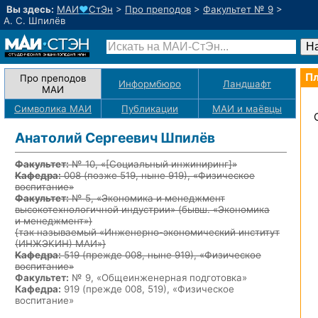
Вы здесь:
МАИ
♥
СтЭн
>
Про преподов
>
Факультет № 9
>
А. С. Шпилёв
Пл
Про преподов
Информбюро
Ландшафт
МАИ
Символика МАИ
Публикации
МАИ
и маёвцы
Анатолий Сергеевич Шпилёв
Факультет:
№ 10, «
[Социальный инжиниринг]
»
Кафедра:
008
(позже 519, ныне 919)
, «Физическое
воспитание»
Факультет:
№ 5, «Экономика и менеджмент
высокотехнологичной индустрии» (бывш. «Экономика
и менеджмент»)
{так называемый «Инженерно-экономический институт
(ИНЖЭКИН) МАИ»}
Кафедра:
519
(прежде 008, ныне 919)
, «Физическое
воспитание»
Факультет:
№ 9, «Общеинженерная подготовка»
Кафедра:
919 (прежде 008, 519), «Физическое
воспитание»