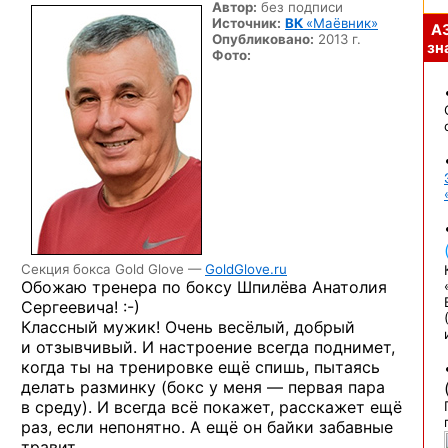
Автор:
без подписи
Источник:
ВК
«Маёвник»
А
Опубликовано:
2013 г.
зна
Фото:
Секция бокса Gold Glove —
GoldGlove.ru
Обожаю тренера по боксу Шпилёва Анатолия
Сергеевича! :-)
Классный мужик! Очень весёлый, добрый
и отзывчивый. И настроение всегда поднимет,
когда ты на тренировке ещё спишь, пытаясь
делать разминку (бокс у меня — первая пара
в среду). И всегда всё покажет, расскажет ещё
раз, если непонятно. А ещё он байки забавные
травит.